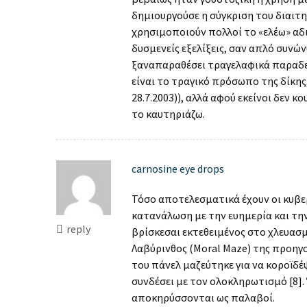
δημιουργούσε η σύγκριση του διαιτη
χρησιμοποιούν πολλοί το «ελέω» αδι
δυσμενείς εξελίξεις, σαν απλό συνών
ξαναπαραθέσει τραγελαφικά παραδεί
είναι το τραγικό πρόσωπο της δίκη
28.7.2003)), αλλά αφού εκείνοι δεν 
το καυτηριάζω.
carnosine eye drops
Τόσο αποτελεσματικά έχουν οι κυβερ
κατανάλωση με την ευημερία και την
reply
βρίσκεσαι εκτεθειμένος στο χλευασμ
Λαβύρινθος (Moral Maze) της προηγ
του πάνελ μαζεύτηκε για να κοροϊδέ
συνδέσει με τον ολοκληρωτισμό [8].
αποκηρύσσονται ως παλαβοί.