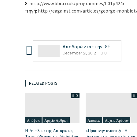
8.
http://www.bbc.co.uk/programmes/b01p424r
πηγή:
http://eagainst.com/articles/george-monbiot
Αποδομώντας την ιδέα της προόδου
December 21, 2012
0
RELATED POSTS
0
Απόψεις
Αρχείο Άρθρων
Απόψεις
Αρχείο Άρθρων
Η Απώλεια της Αυτάρκειας.
«Πράσινη» ανάπτυξη: Η
Tο παράδειγμα της Θεσσαλίας
συνέχιση της πολιτικής τους