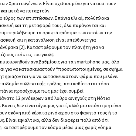
των Χριστουγέννων. Είναι σχεδιασμένα για να σου πουν
 και μετά να πεταχτούν.
το εύρος των επιπτώσεων. Σπάνια υλικά, πολύπλοκα
τασκευή και τη μεταφορά τους, όλα παράγονται και
ν συμπεριλάβουμε τα ορυκτά καύσιμα των οποίων την
τασκευή και η κατανάλωση είναι υπεύθυνες για
άνθρακα [2]. Καταστρέφουμε τον πλανήτη για να
ζιους παίκτες του γκολφ.
ημιουργηθούν αναβαθμίσεις για τα smartphone μας, όλο
ται για να κατασκευαστούν “προσωποποιημένες, σε σχήμα
ηλητηριάζονται για να κατασκευαστούν ψάρια που μιλάνε.
επιδημία συλλεκτικής τρέλας, που καθίσταται τόσο
σπάνια προσέχουμε πως μας έχει συμβεί.
θάνατο 13 ρινόκερων από λαθροκυνηγούς στη Νότια
 Κανείς δεν είναι σίγουρος γιατί, αλλά μια απάντηση είναι
υν σκόνη από κέρατα ρινόκερου στο φαγητό τους ή το
. Είναι εφιαλτικό, αλλά δεν διαφέρει πολύ από ότι
η: καταστρέφουμε τον κόσμο μέσω μιας χωρίς νόημα