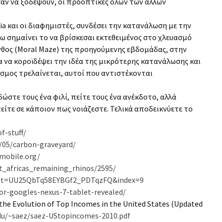
αν να ξοδέψουν, οι προοπτικές όλων των άλλων
a και οι διαφημιστές, συνδέσει την κατανάλωση με την
νω σημαίνει το να βρίσκεσαι εκτεθειμένος στο χλευασμό
ινθος (Moral Maze) της προηγούμενης εβδομάδας, στην
α να κοροϊδέψει την ιδέα της μικρότερης κατανάλωσης και
όσμος τρελαίνεται, αυτοί που αντιστέκονται
ώστε τους ένα φιλί, πείτε τους ένα ανέκδοτο, αλλά
ίτε σε κάποιον πως νοιάζεστε. Τελικά αποδεικνύετε το
f-stuff/
/05/carbon-graveyard/
mobile.org/
st_africas_remaining_rhinos/2595/
list=UU25QbTq58EYBGf2_PDTqzFQ&index=9
r-googles-nexus-7-tablet-revealed/
: the Evolution of Top Incomes in the United States (Updated
.edu/~saez/saez-UStopincomes-2010.pdf