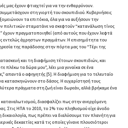
ές μας έχουν φτιαχτεί για να την ενθαρρύνουν.
 συμμετάσχουν στη γιορτή του σκουπιδιού. Κυβερνήσεις
ξομειώνουν τα επιτόκια, όλα για να αυξήσουν την
ων πολιτικών σταματάνε να σκεφτούν “κατανάλωση τίνος
αι” έχουν πραγματοποιηθεί (από αυτούς που έχουν λεφτά
εις εντελώς άχρηστων πραγμάτων. Η επισημότητα του
πηρεσία της παράδοσης στην πόρτα μας του “Τέρι της
 κατασκευή και τη διαφήμιση τέτοιων σκουπιδιών, και
τε πλέκω τα δώρα μου”, λέει μια γυναίκα σε ένα
,” απαντά ο αφηγητής [5]. Η διαφήμιση για το τελευταίο
ο να κατασκηνώνουν στο δάσος. Η ευχαρίστησή τους
καλύτερα πράγματα στη ζωή είναι δωρεάν, αλλά βρήκαμε ένα
η καταναλωτισμού, διασφαλίζει πως στην ανερχόμενη
κες. Στις ΗΠΑ το 2010, το 1% του πληθυσμού είχε άνοδο
η δικαιολογία, πως πρέπει να διαλύσουμε τον πλανήτη για
ερικές δεκαετίες κατά τις οποίες γίνανε πλουσιότεροι