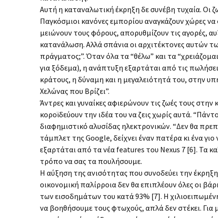
Αυτή η καταναλωτική έκρηξη δε συνέβη τυχαία. Οι ζω
Παγκόσμιοι κανόνες εμπορίου αναγκάζουν χώρες να
μειώνουν τους φόρους, απορυθμίζουν τις αγορές, αυ
κατανάλωση. Αλλά σπάνια οι αρχιτέκτονες αυτών τ
πράγματος;”. Όταν όλα τα “θέλω” και τα “χρειάζομ
για ξόδεμα), η ανάπτυξη εξαρτάται από τις πωλήσ
κράτους, η δύναμη και η μεγαλειότητά του, στην υ
Χελώνας που Βρίζει”.
Άντρες και γυναίκες αφιερώνουν τις ζωές τους στην
κοροϊδεύουν την ιδέα του να ζεις χωρίς αυτά. “Πάντο
διαφημιστικό αλυσίδας ηλεκτρονικών. “Δεν θα πρεπε
τάμπλετ της Google, δείχνει έναν πατέρα κι ένα γι
εξαρτάται από τα νέα features του Nexus 7 [6]. Τα 
τρόπο να σας τα πουλήσουμε.
Η αύξηση της ανισότητας που συνοδεύει την έκρηξ
οικονομική παλίρροια δεν θα επιπλέουν όλες οι βάρ
των εισοδημάτων του κατά 93% [7]. Η χιλιοειπωμέν
να βοηθήσουμε τους φτωχούς, απλά δεν στέκει. Για μ