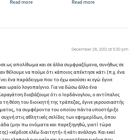
Read more
Read more
December 26, 2012 at 5:30 pm
ωσε ως απολίθωμα και σε άλλα συμφραζόμενα, συνήθως σε
αν θέλουμε να πούμε ότι κάποιος απέκτησε κάτι (π.χ. ένα
ίνει ένα παράδειγμα που το έχω ακούσει κι εγώ: έγινε
και ωραίο λογοπαίγνιο. Για να δώσω άλλο ένα
Καραγάτση διαβάζουμε ότι ο Ιορδάνογλου, ο αντίπαλος
α τη θέση του διοικητή της τράπεζας, έγινε γερουσιαστής
μματος, τα συμφέροντα του οποίου πάντα υποστήριξε
ά συχνή στις αθλητικές σελίδες των εφημερίδων, όπου
ομάδα (μην πω ονόματα και παρεξηγηθώ, γιατί τώρα
ης) «κέρδισε ελέω διαιτητή» ή κάτι ανάλογο. Και εκεί
 την ελαφριά ειρωνεία και τη γκροτέσκα εικόνα που