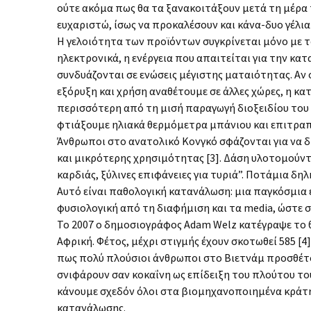
ούτε ακόμα πως θα τα ξανακοιτάξουν μετά τη μέρα 
ευχαριστώ, ίσως να προκαλέσουν και κάνα-δυο γέλια
Η γελοιότητα των προϊόντων συγκρίνεται μόνο με 
ηλεκτρονικά, η ενέργεια που απαιτείται για την κα
συνδυάζονται σε ενώσεις μέγιστης ματαιότητας. Α
εξόρυξη και χρήση αναθέτουμε σε άλλες χώρες, η κα
περισσότερη από τη μισή παραγωγή διοξειδίου του 
φτιάξουμε ηλιακά θερμόμετρα μπάνιου και επιτραπέ
Άνθρωποι στο ανατολικό Κονγκό σφάζονται για να δ
και μικρότερης χρησιμότητας [3]. Δάση υλοτομούν
καρδιάς, ξύλινες επιφάνειες για τυριά”. Ποτάμια δ
Αυτό είναι παθολογική κατανάλωση: μια παγκόσμια 
φυσιολογική από τη διαφήμιση και τα media, ώστε 
Το 2007 ο δημοσιογράφος Adam Welz κατέγραψε το 
Αφρική. Φέτος, μέχρι στιγμής έχουν σκοτωθεί 585 [4].
πως πολύ πλούσιοι άνθρωποι στο Βιετνάμ προσθέτο
σνιφάρουν σαν κοκαΐνη ως επίδειξη του πλούτου τους
κάνουμε σχεδόν όλοι στα βιομηχανοποιημένα κράτ
κατανάλωσης.