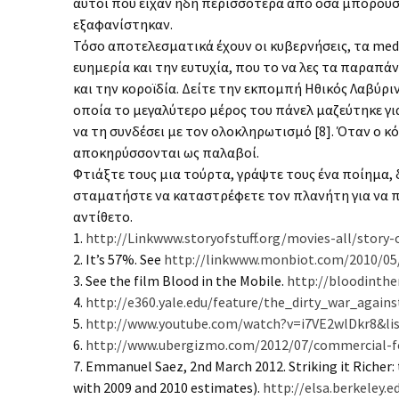
αυτοί που είχαν ήδη περισσότερα από όσα μπορούσ
εξαφανίστηκαν.
Τόσο αποτελεσματικά έχουν οι κυβερνήσεις, τα medi
ευημερία και την ευτυχία, που το να λες τα παραπά
και την κοροϊδία. Δείτε την εκπομπή Ηθικός Λαβύρ
οποία το μεγαλύτερο μέρος του πάνελ μαζεύτηκε γι
να τη συνδέσει με τον ολοκληρωτισμό [8]. Όταν ο κ
αποκηρύσσονται ως παλαβοί.
Φτιάξτε τους μια τούρτα, γράψτε τους ένα ποίημα, δ
σταματήστε να καταστρέφετε τον πλανήτη για να πε
αντίθετο.
1.
http://Linkwww.storyofstuff.org/movies-all/story-o
2. It’s 57%. See
http://linkwww.monbiot.com/2010/05
3. See the film Blood in the Mobile.
http://bloodinthe
4.
http://e360.yale.edu/feature/the_dirty_war_again
5.
http://www.youtube.com/watch?v=i7VE2wlDkr8&
6.
http://www.ubergizmo.com/2012/07/commercial-fo
7. Emmanuel Saez, 2nd March 2012. Striking it Richer
with 2009 and 2010 estimates).
http://elsa.berkeley