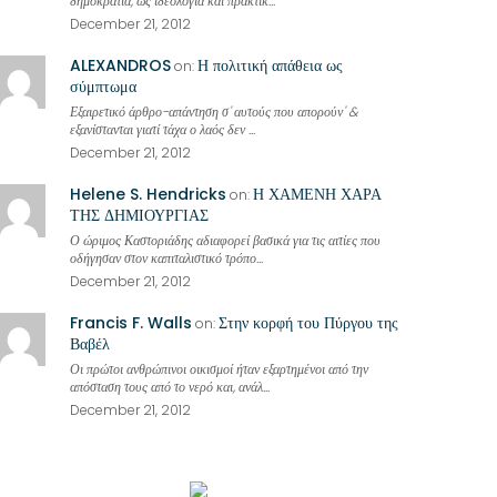
δημοκρατία, ως ιδεολογία και πρακτικ...
December 21, 2012
ALEXANDROS
Η πολιτική απάθεια ως
on:
σύμπτωμα
Εξαιρετικό άρθρο-απάντηση σ' αυτούς που απορούν' &
εξανίστανται γιατί τάχα ο λαός δεν ...
December 21, 2012
Helene S. Hendricks
Η ΧΑΜΕΝΗ ΧΑΡΑ
on:
ΤΗΣ ΔΗΜΙΟΥΡΓΙΑΣ
Ο ώριμος Καστοριάδης αδιαφορεί βασικά για τις αιτίες που
οδήγησαν στον καπιταλιστικό τρόπο...
December 21, 2012
Francis F. Walls
Στην κορφή του Πύργου της
on:
Βαβέλ
Οι πρώτοι ανθρώπινοι οικισμοί ήταν εξαρτημένοι από την
απόσταση τους από το νερό και, ανάλ...
December 21, 2012