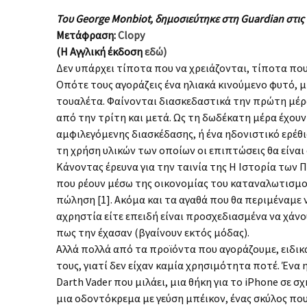
Του George Monbiot, δημοσιεύτηκε στη Guardian στις
Μετάφραση:
Clopy
(Η Αγγλική έκδοση
εδώ)
Δεν υπάρχει τίποτα που να χρειάζονται, τίποτα που
Οπότε τους αγοράζεις ένα ηλιακά κινούμενο φυτό, μ
τουαλέτα. Φαίνονται διασκεδαστικά την πρώτη μέρ
από την τρίτη και μετά. Ως τη δωδέκατη μέρα έχουν
αμφιλεγόμενης διασκέδασης, ή ένα ηδονιστικό ερέθι
τη χρήση υλικών των οποίων οι επιπτώσεις θα είναι 
Κάνοντας έρευνα για την ταινία της Η Ιστορία των 
που ρέουν μέσω της οικονομίας του καταναλωτισμού
πώληση [1]. Ακόμα και τα αγαθά που θα περιμέναμε
αχρηστία είτε επειδή είναι προσχεδιασμένα να χάνο
πως την έχασαν (βγαίνουν εκτός μόδας).
Αλλά πολλά από τα προϊόντα που αγοράζουμε, ειδικ
τους, γιατί δεν είχαν καμία χρησιμότητα ποτέ. Έν
Darth Vader που μιλάει, μια θήκη για το iPhone σε 
μια οδοντόκρεμα με γεύση μπέικον, ένας σκύλος που