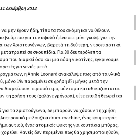
 11 Δεκέμβρη 2012
 να μην έχουν ήδη, τίποτα που ακόμη και να θέλουν.
ια βούρτσα για τον αφαλό ή ένα σετ μίνι-γκολφ για την
α των Χριστουγέννων, βαρετά τη δεύτερη, ντροπιαστικά
 μετατραπεί σε σκουπίδια. Για 30 δευτερόλεπτα
σμα που διαρκεί όσο και μια δόση νικοτίνης, εγκρίνουμε
ορατές για γενιές μετά.
Πραγμάτων, η Annie Leonard ανακάλυψε πως από τα υλικά
, μόνο 1% παραμένει σε χρήση έξι μήνες μετά την
 να διαρκέσουν περισσότερο, σύντομα καταδικάζονται σε
υν τη χρήση τους (χαλάνε γρήγορα), είτε επειδή θεωρείται
ά για τα Χριστούγεννα, δε μπορούν να χάσουν τη χρήση
α ηλεκτρονικό μπλουζάκι drum-machine, ένας κουμπαράς
σχήμα αυτιού, ένας ατομικός ψύκτης για κουτάκια μπύρας,
 χορεύει: Κανείς δεν περιμένει πως θα χρησιμοποιηθούν,