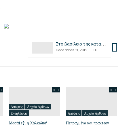
/
Στο βασίλειο της κατανάλωσης και της λιτότητας-και...
December 21, 2012
0
0
0
0
Απόψεις
Αρχείο Άρθρων
Εκδηλώσεις
Απόψεις
Αρχείο Άρθρων
Μασά(ε)ι η Χαλκιδική
Πεπραγμένα και πρακτεον