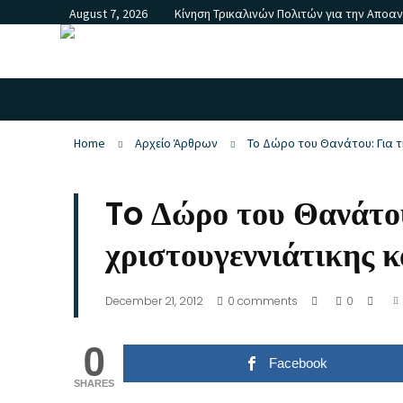
August 7, 2026
Κίνηση Τρικαλινών Πολιτών για την Αποα
Home
Αρχείο Άρθρων
To Δώρο του Θανάτου: Για τ
To Δώρο του Θανάτου
χριστουγεννιάτικης 
December 21, 2012
0
comments
0
0
Facebook
SHARES