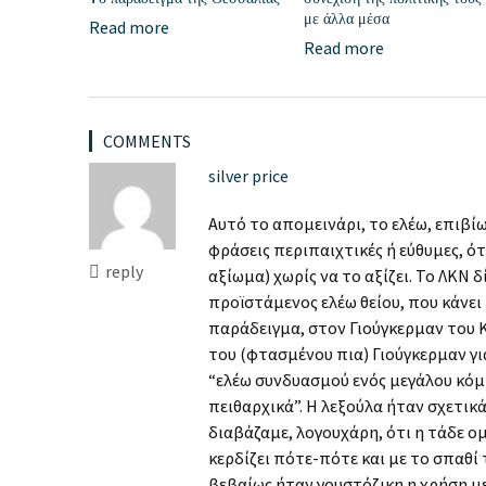
με άλλα μέσα
Read more
Read more
COMMENTS
silver price
Αυτό το απομεινάρι, το ελέω, επιβί
φράσεις περιπαιχτικές ή εύθυμες, ότ
reply
αξίωμα) χωρίς να το αξίζει. Το ΛΚΝ δ
προϊστάμενος ελέω θείου, που κάνει 
παράδειγμα, στον Γιούγκερμαν του 
του (φτασμένου πια) Γιούγκερμαν γι
“ελέω συνδυασμού ενός μεγάλου κό
πειθαρχικά”. Η λεξούλα ήταν σχετικ
διαβάζαμε, λογουχάρη, ότι η τάδε 
κερδίζει πότε-πότε και με το σπαθί τ
βεβαίως ήταν γουστόζικη η χρήση με