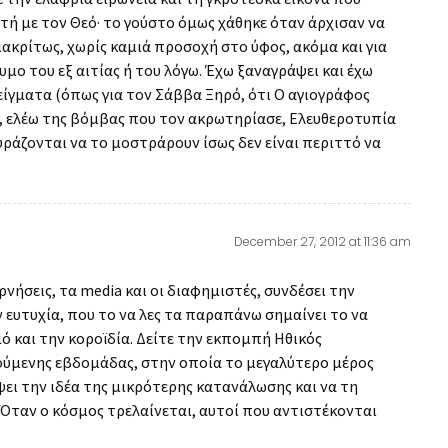
τή με τον Θεό· το γούστο όμως χάθηκε όταν άρχισαν να
ακρίτως, χωρίς καμιά προσοχή στο ύφος, ακόμα και για
υμο του εξ αιτίας ή του λόγω. Έχω ξαναγράψει και έχω
γματα (όπως για τον Σάββα Ξηρό, ότι Ο αγιογράφος
ς, ελέω της βόμβας που τον ακρωτηρίασε, Ελευθεροτυπία
κουράζονται να το μοστράρουν ίσως δεν είναι περιττό να
December 27, 2012 at 11:36 am
νήσεις, τα media και οι διαφημιστές, συνδέσει την
 ευτυχία, που το να λες τα παραπάνω σημαίνει το να
ό και την κοροϊδία. Δείτε την εκπομπή Ηθικός
ούμενης εβδομάδας, στην οποία το μεγαλύτερο μέρος
ψει την ιδέα της μικρότερης κατανάλωσης και να τη
 Όταν ο κόσμος τρελαίνεται, αυτοί που αντιστέκονται