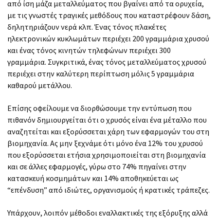
από ίση μάζα μεταλλεύματος που βγαίνει από τα ορυχεία,
με τις γνωστές τραγικές μεθόδους που καταστρέφουν δάση,
δηλητηριάζουν νερά κλπ. Ένας τόνος πλακέτες
ηλεκτρονικών κυκλωμάτων περιέχει 200 γραμμάρια χρυσού
και ένας τόνος κινητών τηλεφώνων περιέχει 300
γραμμάρια. Συγκριτικά, ένας τόνος μεταλλεύματος χρυσού
περιέχει στην καλύτερη περίπτωση μόλις 5 γραμμάρια
καθαρού μετάλλου.
Επίσης οφείλουμε να διορθώσουμε την εντύπωση που
πιθανόν δημιουργείται ότι ο χρυσός είναι ένα μέταλλο που
αναζητείται και εξορύσσεται χάρη των εφαρμογών του στη
βιομηχανία. Aς μην ξεχνάμε ότι μόνο ένα 12% του χρυσού
που εξορύσσεται ετήσια χρησιμοποιείται στη βιομηχανία
και σε άλλες εφαρμογές, γύρω στο 74% πηγαίνει στην
κατασκευή κοσμημάτων και 14% αποθηκεύεται ως
“επένδυση” από ιδιώτες, οργανισμούς ή κρατικές τράπεζες.
Υπάρχουν, λοιπόν μέθοδοι εναλλακτικές της εξόρυξης αλλά