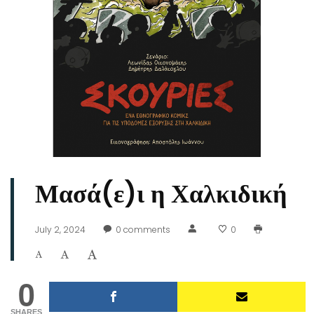
Μασά(ε)ι η Χαλκιδική
July 2, 2024
0
comments
0
0
SHARES