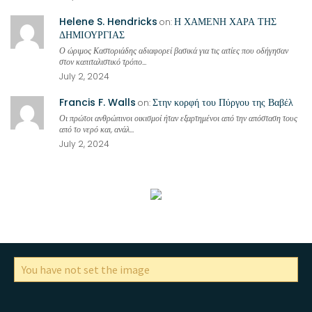
Helene S. Hendricks
Η ΧΑΜΕΝΗ ΧΑΡΑ ΤΗΣ
on:
ΔΗΜΙΟΥΡΓΙΑΣ
Ο ώριμος Καστοριάδης αδιαφορεί βασικά για τις αιτίες που οδήγησαν
στον καπιταλιστικό τρόπο...
July 2, 2024
Francis F. Walls
Στην κορφή του Πύργου της Βαβέλ
on:
Οι πρώτοι ανθρώπινοι οικισμοί ήταν εξαρτημένοι από την απόσταση τους
από το νερό και, ανάλ...
July 2, 2024
You have not set the image