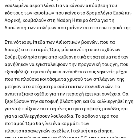
ναυλωμένα αεροπλάνα. Για να κάνουν απόσβεση του
κόστους των καυσίμων που καίνε στο δρομολόγιο Ευρώπη-
Αφρική, κουβαλούν στη Μαύρη Ήπειρο όπλα για τη
διαιώνιση των πολέμων που μαίνονται στο εσωτερικό της.
Στα νότια υψίπεδα των Αιθιοπικών βουνών, που τα
διασχίζει ο ποταμός Όμο, μία κοινότητα αυτοχθόνων
Σούρι ξεκληρίστηκε από κυβερνητικά στρατεύματα όταν
αρνήθηκαν να εγκαταλείψουν την προγονική τους γη, που
εξασφάλιζε την αυτάρκεια ανέκαθεν στους γηγενείς μέχρι
που τα πλούσια κοιτάσματα χρυσού των σπλάχνων της
μπήκαν στο στόχαστρο αδίστακτων πολυεθνικών. Το
αναπτυξιακό σχέδιο για την περιοχή έχει και συνέχεια. Θα
ξεριζώσουν την αυτοφυή βλάστηση και θα καλλιεργηθεί η γη
για να φτιάξουν εκτεταμένες κτηνοτροφικές μονάδες και
για να καλλιεργήσουν λουλούδια. Το άφθονο νερό του
ποταμού Όμο θα γίνει ένα κομμάτι των
πλουτοπαραγωγικών σχεδίων. Ιταλική επιχείρηση,
επιχορηγούμενη από κονδύλια της Ε.Ε. (που αφορούν τη