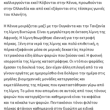
καλλιεργούνται εκεί! Κόβονται στην Κένυα, προωθούνται
στην Ολλανδία και από εκεί εξάγονται στις τέσσερις γωνιές
του πλανήτη.
Η Κένυα μοιράζεται μαζί με την Ουγκάντα και την Τανζανία
τη λίμνη Βικτώρια. Είναι η μεγαλύτερη σε έκταση λίμνη της
Αφρικής. Η λίμνη θεωρήθηκε ιδανική για την εκτροφή
πέρκας. Ξένη στα νερά της λίμνης και πολύ επιθετική, η
πέρκα εξαφάνισε μέσα σε μερικές δεκαετίες περίπου
τετρακόσια είδη άλλων ψαριών που ζούσαν εκεί. Η φυσική
ισορροπία της λίμνης καταστράφηκε. Οι ντόπιοι ψαράδες
έχασαν τη δουλειά τους. Δεν είχαν άλλη επιλογή από το να
γίνουν εργάτες με ημερομίσθιο ένα δολάριο την ημέρα στις
μεγάλες βιομηχανικές μονάδες κατεργασίας και
εκμετάλλευσης της πέρκας που εγκαταστάθηκαν γύρω από
τη λίμνη. Το μόνο που απομένει σε αυτούς από τους τόνους
ψαριών που κατεργάζονται καθημερινά είναι τα κεφάλια
και τα κόκαλα των ψαριών. Πεντακόσιοι τόνοι φιλέτου
πέρκας φτάνουν καθημερινά στην Ευρώπη με ειδικά