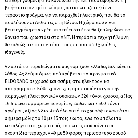
βοήθεια στον τρίτο κόσμο), κατασκευάζει εκεί ένα
τεράστιο φράγμα, για να παραχθεί ηλεκτρικό, που θα το
πουλήσουν οι Αιθίοπες στη Κένυα. Η χώρα που είναι
βουτηγμένη στα χρέη, πιστεύει ότι έτσι θα ξεπληρώσει τα
δάνεια που χρωστάει στο ΔΝΤ. Η τεράστια τεχνητή λίμνη
θα εκδιώξει από τον τόπο τους περίπου 20 χιλιάδες
ιθαγενείς.
Αν αυτά τα παραδείγματα σας θυμίζουν Ελλάδα, δεν κάνετε
λάθος. Ας δούμε όμως: πού κρύβεται το πραγματικό
ELDORADO σε χρυσό και ασήμι; στα ηλεκτρονικά
απορρίμματα. Κάθε χρόνο χρησιμοποιούνται για την
παραγωγή ηλεκτρονικών συσκευών 320 τόνοι χρυσού, αξίας
16 δισεκατομμυρίων δολαρίων, καθώς και 7.500 τόνοι
αργύρου, αξίας 5 δισ. Από όλο αυτό το χρυσάφι ανακτάται
σήμερα μόλις το 10 με 15 τοις εκατό, ενώ το υπόλοιπο
καταλήγει στις χωματερές, συσκευές που πάνε στα
σκουπίδια περιέχουν 40 με 50 φορές περισσότερο χρυσό