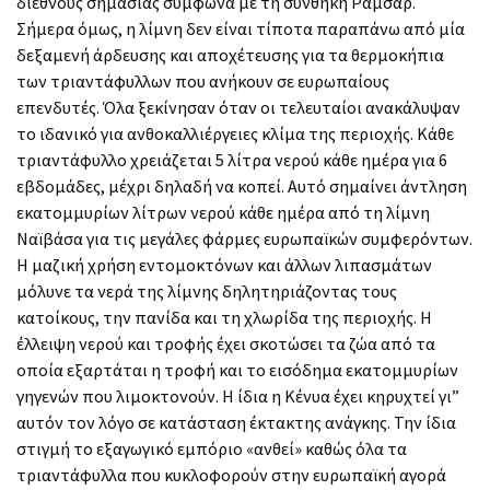
διεθνούς σημασίας σύμφωνα με τη συνθήκη Ραμσάρ.
Σήμερα όμως, η λίμνη δεν είναι τίποτα παραπάνω από μία
δεξαμενή άρδευσης και αποχέτευσης για τα θερμοκήπια
των τριαντάφυλλων που ανήκουν σε ευρωπαίους
επενδυτές. Όλα ξεκίνησαν όταν οι τελευταίοι ανακάλυψαν
το ιδανικό για ανθοκαλλιέργειες κλίμα της περιοχής. Κάθε
τριαντάφυλλο χρειάζεται 5 λίτρα νερού κάθε ημέρα για 6
εβδομάδες, μέχρι δηλαδή να κοπεί. Αυτό σημαίνει άντληση
εκατομμυρίων λίτρων νερού κάθε ημέρα από τη λίμνη
Ναϊβάσα για τις μεγάλες φάρμες ευρωπαϊκών συμφερόντων.
Η μαζική χρήση εντομοκτόνων και άλλων λιπασμάτων
μόλυνε τα νερά της λίμνης δηλητηριάζοντας τους
κατοίκους, την πανίδα και τη χλωρίδα της περιοχής. Η
έλλειψη νερού και τροφής έχει σκοτώσει τα ζώα από τα
οποία εξαρτάται η τροφή και το εισόδημα εκατομμυρίων
γηγενών που λιμοκτονούν. Η ίδια η Κένυα έχει κηρυχτεί γι”
αυτόν τον λόγο σε κατάσταση έκτακτης ανάγκης. Την ίδια
στιγμή το εξαγωγικό εμπόριο «ανθεί» καθώς όλα τα
τριαντάφυλλα που κυκλοφορούν στην ευρωπαϊκή αγορά