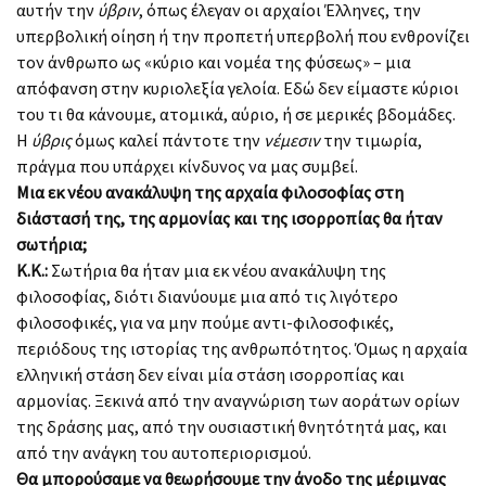
αυτήν την
ύβριν
, όπως έλεγαν οι αρχαίοι Έλληνες, την
υπερβολική οίηση ή την προπετή υπερβολή που ενθρονίζει
τον άνθρωπο ως «κύριο και νομέα της φύσεως» – μια
απόφανση στην κυριολεξία γελοία. Εδώ δεν είμαστε κύριοι
του τι θα κάνουμε, ατομικά, αύριο, ή σε μερικές βδομάδες.
Η
ύβρις
όμως καλεί πάντοτε την
νέμεσιν
την τιμωρία,
πράγμα που υπάρχει κίνδυνος να μας συμβεί.
Μια εκ νέου ανακάλυψη της αρχαία φιλοσοφίας στη
διάστασή της, της αρμονίας και της ισορροπίας θα ήταν
σωτήρια;
Κ.Κ.:
Σωτήρια θα ήταν μια εκ νέου ανακάλυψη της
φιλοσοφίας, διότι διανύουμε μια από τις λιγότερο
φιλοσοφικές, για να μην πούμε αντι-φιλοσοφικές,
περιόδους της ιστορίας της ανθρωπότητος. Όμως η αρχαία
ελληνική στάση δεν είναι μία στάση ισορροπίας και
αρμονίας. Ξεκινά από την αναγνώριση των αοράτων ορίων
της δράσης μας, από την ουσιαστική θνητότητά μας, και
από την ανάγκη του αυτοπεριορισμού.
Θα μπορούσαμε να θεωρήσουμε την άνοδο της μέριμνας