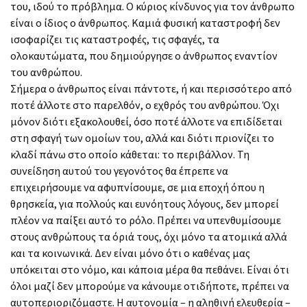
του, ιδού το πρόβλημα. Ο κύριος κίνδυνος για τον άνθρωπο
είναι ο ίδιος ο άνθρωπος. Καμιά φυσική καταστροφή δεν
ισοφαρίζει τις καταστροφές, τις σφαγές, τα
ολοκαυτώματα, που δημιούργησε ο άνθρωπος εναντίον
του ανθρώπου.
Σήμερα ο άνθρωπος είναι πάντοτε, ή και περισσότερο από
ποτέ άλλοτε στο παρελθόν, ο εχθρός του ανθρώπου. Όχι
μόνον διότι εξακολουθεί, όσο ποτέ άλλοτε να επιδίδεται
στη σφαγή των ομοίων του, αλλά και διότι πριονίζει το
κλαδί πάνω στο οποίο κάθεται: το περιβάλλον. Τη
συνείδηση αυτού του γεγονότος θα έπρεπε να
επιχειρήσουμε να αφυπνίσουμε, σε μια εποχή όπου η
θρησκεία, για πολλούς και ευνόητους λόγους, δεν μπορεί
πλέον να παίξει αυτό το ρόλο. Πρέπει να υπενθυμίσουμε
στους ανθρώπους τα όριά τους, όχι μόνο τα ατομικά αλλά
και τα κοινωνικά. Δεν είναι μόνο ότι ο καθένας μας
υπόκειται στο νόμο, και κάποια μέρα θα πεθάνει. Είναι ότι
όλοι μαζί δεν μπορούμε να κάνουμε οτιδήποτε, πρέπει να
αυτοπεριοριζόμαστε. Η αυτονομία – η αληθινή ελευθερία –