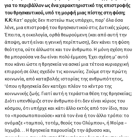
για το περιβάλλον ως ένα χαρακτηριστικό της επιστροφής
του θρησκευτικού, υπό τη μορφή μιας πίστης στη φύση;
Κ.Κ:
Κατ’ αρχάς δεν πιστεύω πως υπάρχει, παρ’ όλα όσα
λένε, μια επιστροφή του θρησκευτικού στις Δυτικές χώρες.
Έπειτα, η οικολογία, ορθά θεωρούμενη (και από αυτή την
άποψη, αυτή είναι η γενική περίπτωση), δεν κάνει τη φύση
θεότητα, ούτε άλλωστε και τον άνθρωπο. Η μόνη σχέση που
θα μπορούσα να δω είναι πολύ έμμεση. Έχει σχέση μ’ αυτό
που κάνει ώστε η θρησκεία να ασκεί μια τέτοια κυριαρχική
επιρροή σε όλες σχεδόν τις κοινωνίες. Ζούμε στην πρώτη
κοινωνία, από καταβολής ιστορίας της ανθρωπότητος,
‘όπου η θρησκεία δεν κατέχει πλέον το κέντρο της
κοινωνικής ζωής. Γιατί αυτή η τεράστια θέση της θρησκείας;
Διότι υπενθύμιζε στον άνθρωπο ότι δεν είναι κύριος του
κόσμου, ότι υπήρχε και κάτι άλλο εκτός από τον ίδιο, που
το «προσωποποιούσε» κατά τον ένα ή τον άλλο τρόπο: το
ονόμαζε «ταμπού, τοτέμ, θεούς του Ολύμπου», ή Μοίρα –
Ιεχωβά… Η θρησκεία παρουσίαζε την άβυσσο και,