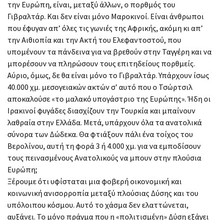
την Ευρώπη, είναι, μεταξύ άλλων, ο πορθμός του
Γιβραλτάρ. Και δεν είναι μόνο Μαροκινοί. Είναι άνθρωποι
που έφυγαν απ’ όλες τις γωνιές της Αφρικής, ακόμη κι απ’
την Αιθιοπία και την Ακτή του Ελεφαντοστού, που
υπομένουν τα πάνδεινα για να βρεθούν στην Ταγγέρη και να
μπορέσουν να πληρώσουν τους επιτηδείους πορθμείς.
Αύριο, όμως, δε θα είναι μόνο το Γιβραλτάρ. Υπάρχουν ίσως
40.000 χμ. μεσογειακών ακτών σ’ αυτό που ο Τσώρτσιλ
αποκαλούσε «το μαλακό υπογάστριο της Ευρώπης». Ήδη οι
Ιρακινοί φυγάδες διασχίζουν την Τουρκία και μπαίνουν
λαθραία στην Ελλάδα. Μετά, υπάρχουν όλα τα ανατολικά
σύνορα των Δώδεκα. Θα φτιάξουν πάλι ένα τοίχος του
Βερολίνου, αυτή τη φορά 3 ή 4.000 χμ. για να εμποδίσουν
τους πεινασμένους Ανατολικούς να μπουν στην πλούσια
Ευρώπη;
Ξέρουμε ότι υφίσταται μια φοβερή οικονομική και
κοινωνική ανισορροπία μεταξύ πλούσιας Δύσης και του
υπόλοιπου κόσμου. Αυτό το χάσμα δεν ελαττώνεται,
αυξάνει. Το μόνο πράγμα που η «πολιτισμένη» Δύση εξάγει