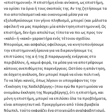
«επιστημονική». Η επιστήμη είναι ανίκανη, ως επιστήμη,
να ορίσει τα όρια ή τους σκοπούς της. Αν της ζητήσουμε τα
πιο αποτελεσματικά και οικονομικά μέσα για να
εξολοθρεύσουμε τον γήινο πληθυσμό, μπορεί (και μάλιστα
οφείλει!) να μας παράσχει μία απάντηση επιστημονική. Ως
επιστήμη, δεν έχει απολύτως τίποτα να πει ως προς τον
«καλό» ή «κακό» χαρακτήρα ενός τέτοιου σχεδίου.
Μπορούμε, και ασφαλώς οφείλουμε, να κινητοποιήσουμε
την επιστημονική έρευνα για να διερευνήσουμε τις
επιπτώσεις της α ή της β παραγωγικής ενέργειας στο
περιβάλλον, ή, καμιά φορά, τα μέσα για να αποτρέψουμε
κάποιες ανεπιθύμητες παρενέργειες. Ωστόσο η απάντηση,
σε έσχατη ανάλυση, δεν μπορεί παρά να είναι πολιτική.
Το να λέγει κανείς, όπως λέγουν οι υπογράφοντες την
«Έκκληση της Χαϊδελβέργης» (που εγώ θα προτιμούσα να
ονομάσω έκκληση της Νυρεμβέργης), ότι η επιστήμη, και
μόνη η επιστήμη, μπορεί να επιλύσει όλα τα προβλήματα,
είναι απογοητευτικό. Προερχόμενο από τόσα βραβεία
Νόμπελ, τούτο εκφράζει ένα στοιχειώδη αναλφαβητισμό,