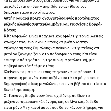
τα εναποθέτουν στους εκπροσώπους για να πάψουν να
ασχολούνται οι ίδιοι – ακριβώς το αντίθετο του
δημοκρατικού προτάγματος.
Αυτή η καθαρά πολιτική συνιστώσα ενός προτάγματος
ριζικής αλλαγής συμπεριλαμβάνει και τις σχέσεις Βορρά-
Νότου;
Κ.Κ.:
Ασφαλώς. Είναι πραγματικός εφιάλτης το να βλέπεις
καλοχορτασμένους ανθρώπους να βλέπουν στην
τηλεόραση τους Σομαλούς να πεθαίνουν της πείνας και
μετά να ξαναγυρίζουν στο ποδόσφαιρό τους. Και είναι
επίσης, από την άποψη την πιο ωμά ρεαλιστική, μια
φοβερά κοντόφθαλμη στάση.
Κλείνουν τα μάτια και τους αφήνουν να ψοφήσουν. Η
παράνομη μετανάστευση αυξάνει κατά το μέτρο που η
δημογραφική πίεση μεγαλώνει, και είναι βέβαιο ότι τίποτα
δεν είδαμε ακόμη.
Οι Τσικάνος διαβαίνουν άνευ σχεδόν εμποδίων τα
μεξικανο-αμερικανικά σύνορα, και, σε λίγο καιρό, δε θα
είναι μόνο Μεξικανοί αυτοί που θα το κάνουν. Σήμερα, για