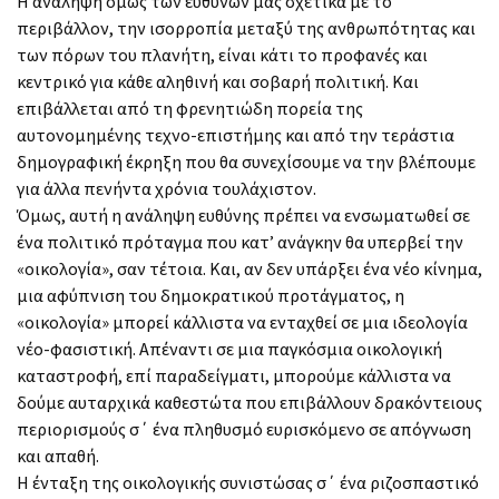
Η ανάληψη όμως των ευθυνών μας σχετικά με το
περιβάλλον, την ισορροπία μεταξύ της ανθρωπότητας και
των πόρων του πλανήτη, είναι κάτι το προφανές και
κεντρικό για κάθε αληθινή και σοβαρή πολιτική. Και
επιβάλλεται από τη φρενητιώδη πορεία της
αυτονομημένης τεχνο-επιστήμης και από την τεράστια
δημογραφική έκρηξη που θα συνεχίσουμε να την βλέπουμε
για άλλα πενήντα χρόνια τουλάχιστον.
Όμως, αυτή η ανάληψη ευθύνης πρέπει να ενσωματωθεί σε
ένα πολιτικό πρόταγμα που κατ’ ανάγκην θα υπερβεί την
«οικολογία», σαν τέτοια. Και, αν δεν υπάρξει ένα νέο κίνημα,
μια αφύπνιση του δημοκρατικού προτάγματος, η
«οικολογία» μπορεί κάλλιστα να ενταχθεί σε μια ιδεολογία
νέο-φασιστική. Απέναντι σε μια παγκόσμια οικολογική
καταστροφή, επί παραδείγματι, μπορούμε κάλλιστα να
δούμε αυταρχικά καθεστώτα που επιβάλλουν δρακόντειους
περιορισμούς σ΄ ένα πληθυσμό ευρισκόμενο σε απόγνωση
και απαθή.
Η ένταξη της οικολογικής συνιστώσας σ΄ ένα ριζοσπαστικό