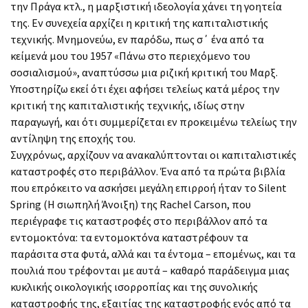
την Πράγα κτλ., η μαρξιστική ιδεολογία χάνει τη γοητεία
της. Εν συνεχεία αρχίζει η κριτική της καπιταλιστικής
τεχνικής. Μνημονεύω, εν παρόδω, πως σ΄ ένα από τα
κείμενά μου του 1957 «Πάνω στο περιεχόμενο του
σοσιαλισμού», αναπτύσσω μια ριζική κριτική του Μαρξ.
Υποστηρίζω εκεί ότι έχει αφήσει τελείως κατά μέρος την
κριτική της καπιταλιστικής τεχνικής, ιδίως στην
παραγωγή, και ότι συμμερίζεται εν προκειμένω τελείως την
αντίληψη της εποχής του.
Συγχρόνως, αρχίζουν να ανακαλύπτονται οι καπιταλιστικές
καταστροφές στο περιβάλλον. Ένα από τα πρώτα βιβλία
που επρόκειτο να ασκήσει μεγάλη επιρροή ήταν το Silent
Spring (Η σιωπηλή Άνοιξη) της Rachel Carson, που
περιέγραφε τις καταστροφές στο περιβάλλον από τα
εντομοκτόνα: τα εντομοκτόνα καταστρέφουν τα
παράσιτα στα φυτά, αλλά και τα έντομα – επομένως, και τα
πουλιά που τρέφονται με αυτά – καθαρό παράδειγμα μιας
κυκλικής οικολογικής ισορροπίας και της συνολικής
καταστροφής της, εξαιτίας της καταστροφής ενός από τα