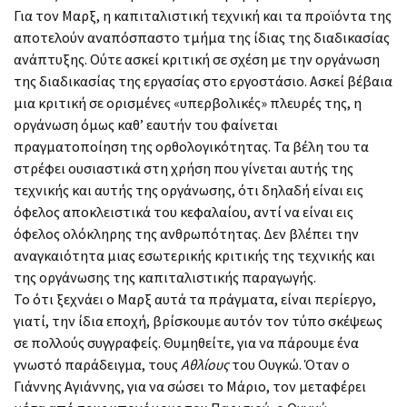
Για τον Μαρξ, η καπιταλιστική τεχνική και τα προϊόντα της
αποτελούν αναπόσπαστο τμήμα της ίδιας της διαδικασίας
ανάπτυξης. Ούτε ασκεί κριτική σε σχέση με την οργάνωση
της διαδικασίας της εργασίας στο εργοστάσιο. Ασκεί βέβαια
μια κριτική σε ορισμένες «υπερβολικές» πλευρές της, η
οργάνωση όμως καθ’ εαυτήν του φαίνεται
πραγματοποίηση της ορθολογικότητας. Τα βέλη του τα
στρέφει ουσιαστικά στη χρήση που γίνεται αυτής της
τεχνικής και αυτής της οργάνωσης, ότι δηλαδή είναι εις
όφελος αποκλειστικά του κεφαλαίου, αντί να είναι εις
όφελος ολόκληρης της ανθρωπότητας. Δεν βλέπει την
αναγκαιότητα μιας εσωτερικής κριτικής της τεχνικής και
της οργάνωσης της καπιταλιστικής παραγωγής.
Το ότι ξεχνάει ο Μαρξ αυτά τα πράγματα, είναι περίεργο,
γιατί, την ίδια εποχή, βρίσκουμε αυτόν τον τύπο σκέψεως
σε πολλούς συγγραφείς. Θυμηθείτε, για να πάρουμε ένα
γνωστό παράδειγμα, τους
Αθλίους
του Ουγκώ. Όταν ο
Γιάννης Αγιάννης, για να σώσει το Μάριο, τον μεταφέρει