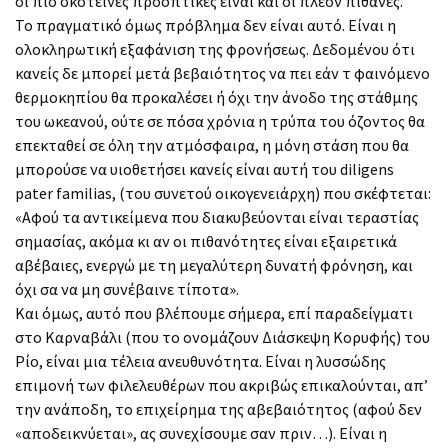
οι πιο σκοτεινές προοπτικές είναι και οι πλέον πιθανές.
Το πραγματικό όμως πρόβλημα δεν είναι αυτό. Είναι η
ολοκληρωτική εξαφάνιση της φρονήσεως. Δεδομένου ότι
κανείς δε μπορεί μετά βεβαιότητος να πει εάν τ φαινόμενο
θερμοκηπίου θα προκαλέσει ή όχι την άνοδο της στάθμης
του ωκεανού, ούτε σε πόσα χρόνια η τρύπα του όζοντος θα
επεκταθεί σε όλη την ατμόσφαιρα, η μόνη στάση που θα
μπορούσε να υιοθετήσει κανείς είναι αυτή του diligens
pater familias, (του συνετού οικογενειάρχη) που σκέφτεται:
«Αφού τα αντικείμενα που διακυβεύονται είναι τεραστίας
σημασίας, ακόμα κι αν οι πιθανότητες είναι εξαιρετικά
αβέβαιες, ενεργώ με τη μεγαλύτερη δυνατή φρόνηση, και
όχι σα να μη συνέβαινε τίποτα».
Και όμως, αυτό που βλέπουμε σήμερα, επί παραδείγματι
στο Καρναβάλι (που το ονομάζουν Διάσκεψη Κορυφής) του
Ρίο, είναι μια τέλεια ανευθυνότητα. Είναι η λυσσώδης
επιμονή των φιλελευθέρων που ακριβώς επικαλούνται, απ’
την ανάποδη, το επιχείρημα της αβεβαιότητος (αφού δεν
«αποδεικνύεται», ας συνεχίσουμε σαν πριν…). Είναι η