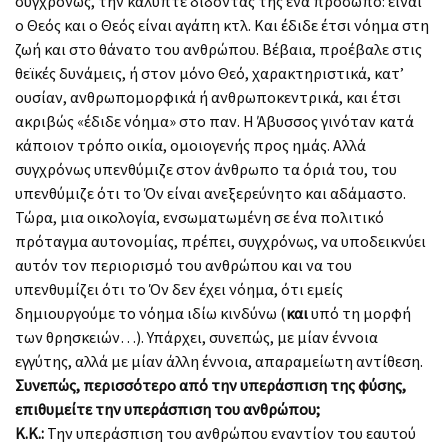
συγχρόνως, την κάλυπτε δίδοντάς της ένα πρόσωπο: είναι
ο Θεός και ο Θεός είναι αγάπη κτλ. Και έδιδε έτσι νόημα στη
ζωή και στο θάνατο του ανθρώπου. Βέβαια, προέβαλε στις
θεϊκές δυνάμεις, ή στον μόνο Θεό, χαρακτηριστικά, κατ’
ουσίαν, ανθρωπομορφικά ή ανθρωποκεντρικά, και έτσι
ακριβώς «έδιδε νόημα» στο παν. Η Άβυσσος γινόταν κατά
κάποιον τρόπο οικία, ομοιογενής προς ημάς. Αλλά
συγχρόνως υπενθύμιζε στον άνθρωπο τα όριά του, του
υπενθύμιζε ότι το Όν είναι ανεξερεύνητο και αδάμαστο.
Τώρα, μια οικολογία, ενσωματωμένη σε ένα πολιτικό
πρόταγμα αυτονομίας, πρέπει, συγχρόνως, να υποδεικνύει
αυτόν τον περιορισμό του ανθρώπου και να του
υπενθυμίζει ότι το Όν δεν έχει νόημα, ότι εμείς
δημιουργούμε το νόημα ιδίω κινδύνω (
και
υπό τη μορφή
των θρησκειών…). Υπάρχει, συνεπώς, με μίαν έννοια
εγγύτης, αλλά με μίαν άλλη έννοια, απαραμείωτη αντίθεση.
Συνεπώς, περισσότερο από την υπεράσπιση της φύσης,
επιθυμείτε την υπεράσπιση του ανθρώπου;
Κ.Κ.:
Την υπεράσπιση του ανθρώπου εναντίον του εαυτού