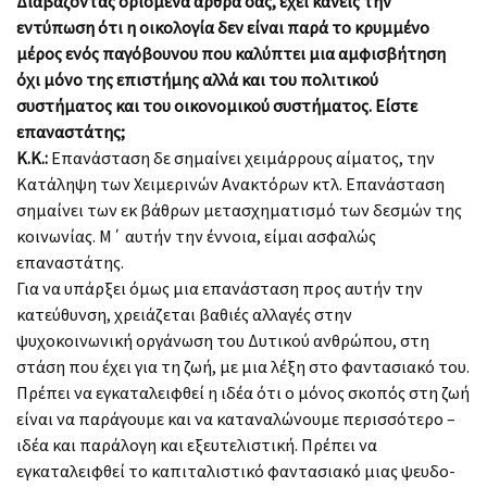
Διαβάζοντας ορισμένα άρθρα σας, έχει κανείς την
εντύπωση ότι η οικολογία δεν είναι παρά το κρυμμένο
μέρος ενός παγόβουνου που καλύπτει μια αμφισβήτηση
όχι μόνο της επιστήμης αλλά και του πολιτικού
συστήματος και του οικονομικού συστήματος. Είστε
επαναστάτης;
Κ.Κ.:
Επανάσταση δε σημαίνει χειμάρρους αίματος, την
Κατάληψη των Χειμερινών Ανακτόρων κτλ. Επανάσταση
σημαίνει των εκ βάθρων μετασχηματισμό των δεσμών της
κοινωνίας. Μ΄ αυτήν την έννοια, είμαι ασφαλώς
επαναστάτης.
Για να υπάρξει όμως μια επανάσταση προς αυτήν την
κατεύθυνση, χρειάζεται βαθιές αλλαγές στην
ψυχοκοινωνική οργάνωση του Δυτικού ανθρώπου, στη
στάση που έχει για τη ζωή, με μια λέξη στο φαντασιακό του.
Πρέπει να εγκαταλειφθεί η ιδέα ότι ο μόνος σκοπός στη ζωή
είναι να παράγουμε και να καταναλώνουμε περισσότερο –
ιδέα και παράλογη και εξευτελιστική. Πρέπει να
εγκαταλειφθεί το καπιταλιστικό φαντασιακό μιας ψευδο-