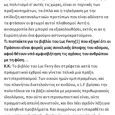
ως πολιτισμό σ’ αυτές τις χώρες, είναι οι τεχνικές των
πραξικοπημάτων, τα όπλα και η τηλεόραση με την
επίδειξη καταναλωτικών προτύπων που είναι αδύνατο να
τα φτάσουν οι φτωχοί αυτοί πληθυσμοί. Αυτή η
ανισορροπία δεν μπορεί να εξακολουθήσει, εκτός κι αν η
Ευρώπη γίνει ένα φρούριο αστυνομοκρατούμενο.
Τι πιστεύετε για το βιβλίο του
Luc
Ferry
[1]
που εξηγεί ότι οι
Πράσινοι είναι φορείς μιας συνολικής άποψης του κόσμου,
αφού θέτουν υπό αμφισβήτηση τις σχέσεις του ανθρώπου
με τη φύση…
Κ.Κ.:
Το βιβλίο του Luc Ferry δεν στρέφεται κατά του
πραγματικού εχθρού και γίνεται τελικά μια πράξη
αντιπερισπασμού. Των οικιών ημών εμπιπραμένων, και
του πλανήτου διατελούντος εν κινδύνω, ο L.F. βρίσκει την
πολυτέλεια να τα βάζει εύκολα με μερικούς περιθωριακούς
ιδεολόγους, που ούτε αντιπροσωπευτικοί είναι, ούτε
πραγματική απειλή συνιστούν, και δεν λέει σχεδόν λέξη για
τα αληθινά προβλήματα. Και συγχρόνως αντιπαραθέτει σε