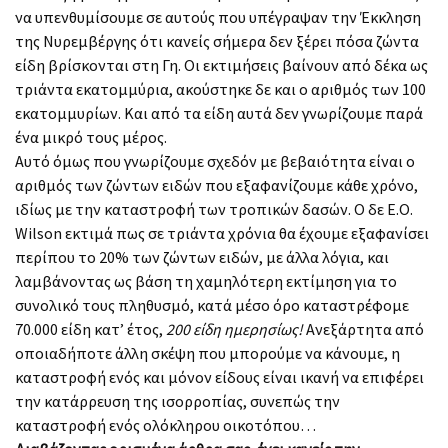
να υπενθυμίσουμε σε αυτούς που υπέγραψαν την Έκκληση
της Νυρεμβέργης ότι κανείς σήμερα δεν ξέρει πόσα ζώντα
είδη βρίσκονται στη Γη. Οι εκτιμήσεις βαίνουν από δέκα ως
τριάντα εκατομμύρια, ακούστηκε δε και ο αριθμός των 100
εκατομμυρίων. Και από τα είδη αυτά δεν γνωρίζουμε παρά
ένα μικρό τους μέρος.
Αυτό όμως που γνωρίζουμε σχεδόν με βεβαιότητα είναι ο
αριθμός των ζώντων ειδών που εξαφανίζουμε κάθε χρόνο,
ιδίως με την καταστροφή των τροπικών δασών. Ο δε Ε.Ο.
Wilson εκτιμά πως σε τριάντα χρόνια θα έχουμε εξαφανίσει
περίπου το 20% των ζώντων ειδών, με άλλα λόγια, και
λαμβάνοντας ως βάση τη χαμηλότερη εκτίμηση για το
συνολικό τους πληθυσμό, κατά μέσο όρο καταστρέφομε
70.000 είδη κατ’ έτος,
200 είδη ημερησίως!
Ανεξάρτητα από
οποιαδήποτε άλλη σκέψη που μπορούμε να κάνουμε, η
καταστροφή ενός και μόνον είδους είναι ικανή να επιφέρει
την κατάρρευση της ισορροπίας, συνεπώς την
καταστροφή ενός ολόκληρου οικοτόπου…