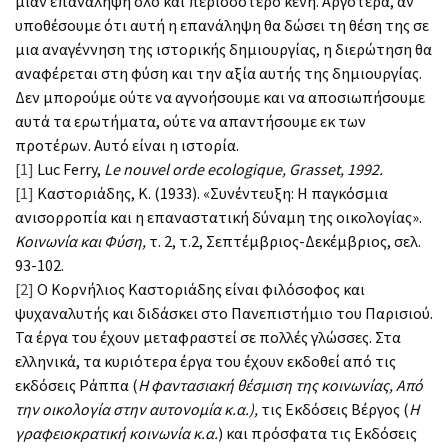
μιαν επανάληψη όλο και περισσότερο κενή. Αργότερα, αν
υποθέσουμε ότι αυτή η επανάληψη θα δώσει τη θέση της σε
μια αναγέννηση της ιστορικής δημιουργίας, η διερώτηση θα
αναφέρεται στη φύση και την αξία αυτής της δημιουργίας.
Δεν μπορούμε ούτε να αγνοήσουμε και να αποσιωπήσουμε
αυτά τα ερωτήματα, ούτε να απαντήσουμε εκ των
προτέρων. Αυτό είναι η ιστορία.
[1]
Luc Ferry,
Le nouvel orde ecologique, Grasset, 1992.
[1]
Καστοριάδης, Κ. (1933). «Συνέντευξη: Η παγκόσμια
ανισορροπία και η επαναστατική δύναμη της οικολογίας».
Κοινωνία και Φύση,
τ. 2, τ.2, Σεπτέμβριος-Δεκέμβριος, σελ.
93-102.
[2]
Ο Κορνήλιος Καστοριάδης είναι φιλόσοφος και
ψυχαναλυτής και διδάσκει στο Πανεπιστήμιο του Παρισιού.
Τα έργα του έχουν μεταφραστεί σε πολλές γλώσσες. Στα
ελληνικά, τα κυριότερα έργα του έχουν εκδοθεί από τις
εκδόσεις Ράππα (
Η φαντασιακή θέσμιση της κοινωνίας, Από
την οικολογία στην αυτονομία κ.α.),
τις Εκδόσεις Βέργος (
Η
γραφειοκρατική κοινωνία κ.α.
) και πρόσφατα τις Εκδόσεις