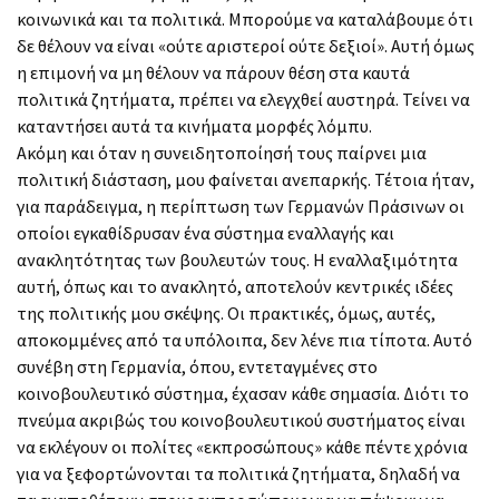
κοινωνικά και τα πολιτικά. Μπορούμε να καταλάβουμε ότι
δε θέλουν να είναι «ούτε αριστεροί ούτε δεξιοί». Αυτή όμως
η επιμονή να μη θέλουν να πάρουν θέση στα καυτά
πολιτικά ζητήματα, πρέπει να ελεγχθεί αυστηρά. Τείνει να
καταντήσει αυτά τα κινήματα μορφές λόμπυ.
Ακόμη και όταν η συνειδητοποίησή τους παίρνει μια
πολιτική διάσταση, μου φαίνεται ανεπαρκής. Τέτοια ήταν,
για παράδειγμα, η περίπτωση των Γερμανών Πράσινων οι
οποίοι εγκαθίδρυσαν ένα σύστημα εναλλαγής και
ανακλητότητας των βουλευτών τους. Η εναλλαξιμότητα
αυτή, όπως και το ανακλητό, αποτελούν κεντρικές ιδέες
της πολιτικής μου σκέψης. Οι πρακτικές, όμως, αυτές,
αποκομμένες από τα υπόλοιπα, δεν λένε πια τίποτα. Αυτό
συνέβη στη Γερμανία, όπου, εντεταγμένες στο
κοινοβουλευτικό σύστημα, έχασαν κάθε σημασία. Διότι το
πνεύμα ακριβώς του κοινοβουλευτικού συστήματος είναι
να εκλέγουν οι πολίτες «εκπροσώπους» κάθε πέντε χρόνια
για να ξεφορτώνονται τα πολιτικά ζητήματα, δηλαδή να