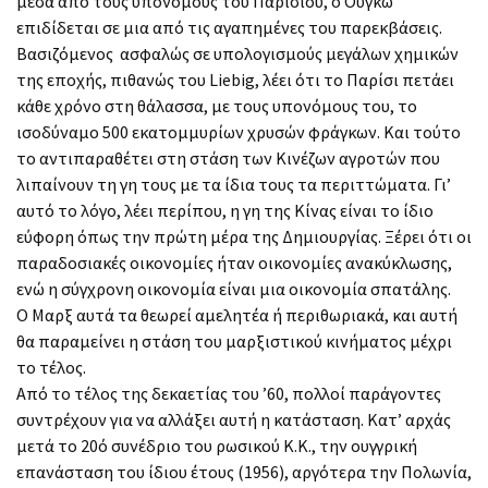
μέσα από τους υπονόμους του Παρισιού, ο Ουγκώ
επιδίδεται σε μια από τις αγαπημένες του παρεκβάσεις.
Βασιζόμενος ασφαλώς σε υπολογισμούς μεγάλων χημικών
της εποχής, πιθανώς του Liebig, λέει ότι το Παρίσι πετάει
κάθε χρόνο στη θάλασσα, με τους υπονόμους του, το
ισοδύναμο 500 εκατομμυρίων χρυσών φράγκων. Και τούτο
το αντιπαραθέτει στη στάση των Κινέζων αγροτών που
λιπαίνουν τη γη τους με τα ίδια τους τα περιττώματα. Γι’
αυτό το λόγο, λέει περίπου, η γη της Κίνας είναι το ίδιο
εύφορη όπως την πρώτη μέρα της Δημιουργίας. Ξέρει ότι οι
παραδοσιακές οικονομίες ήταν οικονομίες ανακύκλωσης,
ενώ η σύγχρονη οικονομία είναι μια οικονομία σπατάλης.
Ο Μαρξ αυτά τα θεωρεί αμελητέα ή περιθωριακά, και αυτή
θα παραμείνει η στάση του μαρξιστικού κινήματος μέχρι
το τέλος.
Από το τέλος της δεκαετίας του ’60, πολλοί παράγοντες
συντρέχουν για να αλλάξει αυτή η κατάσταση. Κατ’ αρχάς
μετά το 20ό συνέδριο του ρωσικού Κ.Κ., την ουγγρική
επανάσταση του ίδιου έτους (1956), αργότερα την Πολωνία,