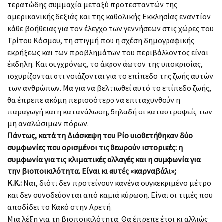
τερατώδης συμμαχία μεταξύ προτεσταντών της
αμερικανικής δεξιάς και της καθολικής Εκκλησίας εναντίον
κάθε βοήθειας για τον έλεγχο των γεννήσεων στις χώρες του
Τρίτου Κόσμου, τη στιγμή που η σχέση δημογραφικής
εκρήξεως και των προβλημάτων του περιβάλλοντος είναι
έκδηλη. Και συγχρόνως, το άκρον άωτον της υποκρισίας,
ισχυρίζονται ότι νοιάζονται για το επίπεδο της ζωής αυτών
των ανθρώπων. Μα για να βελτιωθεί αυτό το επίπεδο ζωής,
θα έπρεπε ακόμη περισσότερο να επιταχυνθούν η
παραγωγή και η κατανάλωση, δηλαδή οι καταστροφείς των
μη αναλώσιμων πόρων.
Πάντως, κατά τη Διάσκεψη του Ρίο υιοθετήθηκαν δύο
συμφωνίες που ορισμένοι τις θεωρούν ιστορικές: η
συμφωνία για τις κλιματικές αλλαγές και η συμφωνία για
την βιοποικιλότητα. Είναι κι αυτές «καρναβάλι»;
Κ.Κ.:
Ναι, διότι δεν προτείνουν κανένα συγκεκριμένο μέτρο
και δεν συνοδεύονται από καμιά κύρωση. Είναι οι τιμές που
αποδίδει το Κακό στην Αρετή.
Μια λέξη για τη βιοποικιλότητα. Θα έπρεπε έτσι κι αλλιώς