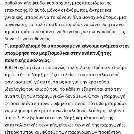
ορθολογικής ψευδο-κυριαρχίας, μιας απεριόριστης
επέκτασης. Κι αυτό, μόνον οι άνθρωποι, άντρες και
γυναίκες, μπορούν να το κάνουν. Ένα μοναχικό άτομο, μια
οργάνωση, το πολύ που θα μπορούσε να κάνει θα ήταν να
προετοιμάσει. να κρίνει, να διεγείρει, να σκιαγραφήσει τις
δυνατές κατευθύνσεις.
Τι παραλληλισμό θα μπορούσαμε να κάνουμε ανάμεσα στην
υποχώρηση του μαρξισμού και στην ανάπτυξη της
πολιτικής οικολογίας;
Κ.Κ.:
Η σχέση είναι προφανώς πολύπλοκη. Πρέπει να δούμε
πρώτα ότι ο Μαρξ μετέχει τελείως του καπιταλιστικού
φαντασιακού: γι’ αυτό, όπως και για την κρατούσα
ιδεολογία του καιρού του, το κάθε τι εξαρτάται από την
ανάπτυξη των παραγωγικών δυνάμεων. Όταν η παραγωγή
φτάσει σε ένα επαρκώς υψηλό επίπεδο, τότε θα μπορούμε
να μιλήσουμε για μια κοινωνία αληθινά ελεύθερη, αληθινά
ίση κτλ. Δεν βρίσκεται στον Μαρξ καμιά κριτική της
καπιταλιστικής τεχνικής, είτε ως τεχνική της παραγωγής,
είτε ως τύπου και φύσεως των παραγόμενων προϊόντων.