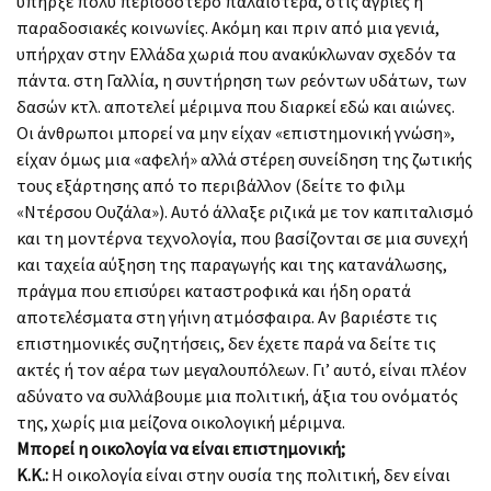
υπήρξε πολύ περισσότερο παλαιότερα, στις άγριες ή
παραδοσιακές κοινωνίες. Ακόμη και πριν από μια γενιά,
υπήρχαν στην Ελλάδα χωριά που ανακύκλωναν σχεδόν τα
πάντα. στη Γαλλία, η συντήρηση των ρεόντων υδάτων, των
δασών κτλ. αποτελεί μέριμνα που διαρκεί εδώ και αιώνες.
Οι άνθρωποι μπορεί να μην είχαν «επιστημονική γνώση»,
είχαν όμως μια «αφελή» αλλά στέρεη συνείδηση της ζωτικής
τους εξάρτησης από το περιβάλλον (δείτε το φιλμ
«Ντέρσου Ουζάλα»). Αυτό άλλαξε ριζικά με τον καπιταλισμό
και τη μοντέρνα τεχνολογία, που βασίζονται σε μια συνεχή
και ταχεία αύξηση της παραγωγής και της κατανάλωσης,
πράγμα που επισύρει καταστροφικά και ήδη ορατά
αποτελέσματα στη γήινη ατμόσφαιρα. Αν βαριέστε τις
επιστημονικές συζητήσεις, δεν έχετε παρά να δείτε τις
ακτές ή τον αέρα των μεγαλουπόλεων. Γι’ αυτό, είναι πλέον
αδύνατο να συλλάβουμε μια πολιτική, άξια του ονόματός
της, χωρίς μια μείζονα οικολογική μέριμνα.
Μπορεί η οικολογία να είναι επιστημονική;
Κ.Κ.:
Η οικολογία είναι στην ουσία της πολιτική, δεν είναι