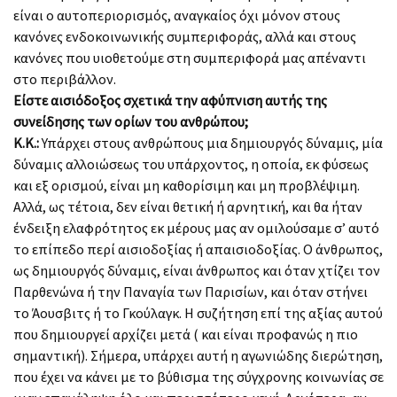
είναι ο αυτοπεριορισμός, αναγκαίος όχι μόνον στους
κανόνες ενδοκοινωνικής συμπεριφοράς, αλλά και στους
κανόνες που υιοθετούμε στη συμπεριφορά μας απέναντι
στο περιβάλλον.
Είστε αισιόδοξος σχετικά την αφύπνιση αυτής της
συνείδησης των ορίων του ανθρώπου;
Κ.Κ.:
Υπάρχει στους ανθρώπους μια δημιουργός δύναμις, μία
δύναμις αλλοιώσεως του υπάρχοντος, η οποία, εκ φύσεως
και εξ ορισμού, είναι μη καθορίσιμη και μη προβλέψιμη.
Αλλά, ως τέτοια, δεν είναι θετική ή αρνητική, και θα ήταν
ένδειξη ελαφρότητος εκ μέρους μας αν ομιλούσαμε σ’ αυτό
το επίπεδο περί αισιοδοξίας ή απαισιοδοξίας. Ο άνθρωπος,
ως δημιουργός δύναμις, είναι άνθρωπος και όταν χτίζει τον
Παρθενώνα ή την Παναγία των Παρισίων, και όταν στήνει
το Άουσβιτς ή το Γκούλαγκ. Η συζήτηση επί της αξίας αυτού
που δημιουργεί αρχίζει μετά ( και είναι προφανώς η πιο
σημαντική). Σήμερα, υπάρχει αυτή η αγωνιώδης διερώτηση,
που έχει να κάνει με το βύθισμα της σύγχρονης κοινωνίας σε