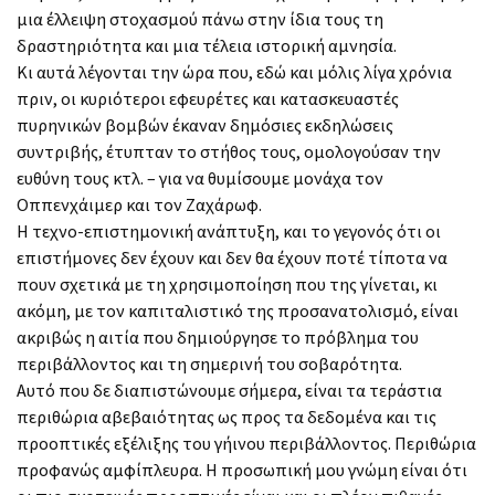
μια έλλειψη στοχασμού πάνω στην ίδια τους τη
δραστηριότητα και μια τέλεια ιστορική αμνησία.
Κι αυτά λέγονται την ώρα που, εδώ και μόλις λίγα χρόνια
πριν, οι κυριότεροι εφευρέτες και κατασκευαστές
πυρηνικών βομβών έκαναν δημόσιες εκδηλώσεις
συντριβής, έτυπταν το στήθος τους, ομολογούσαν την
ευθύνη τους κτλ. – για να θυμίσουμε μονάχα τον
Οππενχάιμερ και τον Ζαχάρωφ.
Η τεχνο-επιστημονική ανάπτυξη, και το γεγονός ότι οι
επιστήμονες δεν έχουν και δεν θα έχουν ποτέ τίποτα να
πουν σχετικά με τη χρησιμοποίηση που της γίνεται, κι
ακόμη, με τον καπιταλιστικό της προσανατολισμό, είναι
ακριβώς η αιτία που δημιούργησε το πρόβλημα του
περιβάλλοντος και τη σημερινή του σοβαρότητα.
Αυτό που δε διαπιστώνουμε σήμερα, είναι τα τεράστια
περιθώρια αβεβαιότητας ως προς τα δεδομένα και τις
προοπτικές εξέλιξης του γήινου περιβάλλοντος. Περιθώρια
προφανώς αμφίπλευρα. Η προσωπική μου γνώμη είναι ότι