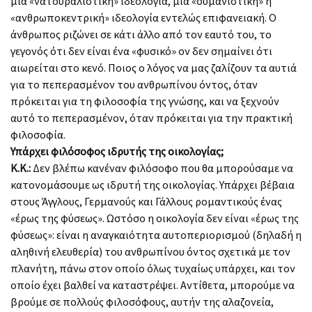
μια «νατουραλιστική» ιδεολογία, μια «ουμανιστική» ή
«ανθρωποκεντρική» ιδεολογία εντελώς επιφανειακή. Ο
άνθρωπος ριζώνει σε κάτι άλλο από τον εαυτό του, το
γεγονός ότι δεν είναι ένα «φυσικό» ον δεν σημαίνει ότι
αιωρείται στο κενό. Ποιος ο λόγος να μας ζαλίζουν τα αυτιά
για το πεπερασμένον του ανθρωπίνου όντος, όταν
πρόκειται για τη φιλοσοφία της γνώσης, και να ξεχνούν
αυτό το πεπερασμένον, όταν πρόκειται για την πρακτική
φιλοσοφία.
Υπάρχει φιλόσοφος ιδρυτής της οικολογίας;
K
.
K
.:
Δεν βλέπω κανέναν φιλόσοφο που θα μπορούσαμε να
κατονομάσουμε ως ιδρυτή της οικολογίας. Υπάρχει βέβαια
στους Άγγλους, Γερμανούς και Γάλλους ρομαντικούς ένας
«έρως της φύσεως». Ωστόσο η οικολογία δεν είναι «έρως της
φύσεως»: είναι η αναγκαιότητα αυτοπεριορισμού (δηλαδή η
αληθινή ελευθερία) του ανθρωπίνου όντος σχετικά με τον
πλανήτη, πάνω στον οποίο όλως τυχαίως υπάρχει, και τον
οποίο έχει βαλθεί να καταστρέψει. Αντίθετα, μπορούμε να
βρούμε σε πολλούς φιλοσόφους, αυτήν της αλαζονεία,