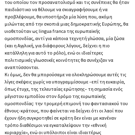
του οποίου τον προσανατολισμό και τις συνέπειες θα ήταν
παιδιάστικο να θέλουμε να σκιαγραφήσουμε ή να
προβλέψουμε, θα υποστήριζα μία λύση που, ακόμη
μιλώντας από την σκοπιά μιας δημοκρατικής Ευρώπης, θα
υιοθετούταν ως lingua franca της ευρωπαϊκής
ομοσπονδίας, αντί για κάποια τεχνητή γλώσσα, μία ζώσα
(και η Αγγλική, για διάφορους λόγους, δείχνει η πιο
κατάλληλη για αυτό το ρόλο), ενώ οι ιδιαίτερες
πολιτισμικές γλωσσικές κοινότητες θα συνέχιζαν να
αναπτύσσονται.
Κι όμως, δεν θα μπορούσαμε να ολοκληρώσουμε αυτές τις
λίγες σκέψεις χωρίς να υπογραμμίσουμε –επί τη ευκαιρία,
όπως έτυχε, της τελευταίας ερώτησης– τη σημασία ενός
μέγιστου εμποδίου στον δρόμο της ευρωπαϊκής
ομοσπονδίας: την τρομερή επιμονή του φαντασιακού του
έθνους-κράτους, που φαίνεται να δείχνει ότι οι λαοί που
έχουν ήδη συγκροτηθεί σε κράτη δεν είναι με κανέναν
τρόπο διαθέσιμοι να εγκαταλείψουν την «εθνική
κυριαρχία», ενώ οι υπόλοιποι είναι ιδιαιτέρως