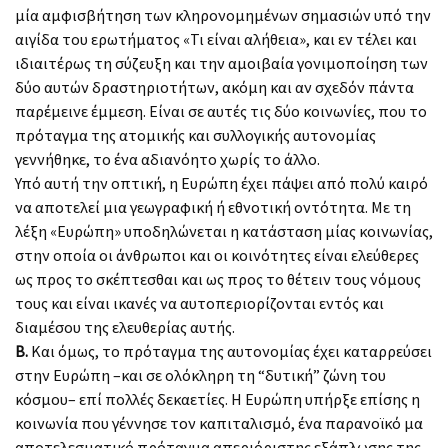
μία αμφισβήτηση των κληρονομημένων σημασιών υπό την
αιγίδα του ερωτήματος «Τι είναι αλήθεια», και εν τέλει και
ιδιαιτέρως τη σύζευξη και την αμοιβαία γονιμοποίηση των
δύο αυτών δραστηριοτήτων, ακόμη και αν σχεδόν πάντα
παρέμεινε έμμεση. Είναι σε αυτές τις δύο κοινωνίες, που το
πρόταγμα της ατομικής και συλλογικής αυτονομίας
γεννήθηκε, το ένα αδιανόητο χωρίς το άλλο.
Υπό αυτή την οπτική, η Ευρώπη έχει πάψει από πολύ καιρό
να αποτελεί μια γεωγραφική ή εθνοτική οντότητα. Με τη
λέξη «Ευρώπη» υποδηλώνεται η κατάσταση μίας κοινωνίας,
στην οποία οι άνθρωποι και οι κοινότητες είναι ελεύθερες
ως προς το σκέπτεσθαι και ως προς το θέτειν τους νόμους
τους και είναι ικανές να αυτοπεριορίζονται εντός και
διαμέσου της ελευθερίας αυτής.
Β.
Και όμως, το πρόταγμα της αυτονομίας έχει καταρρεύσει
στην Ευρώπη –και σε ολόκληρη τη “δυτική” ζώνη του
κόσμου– επί πολλές δεκαετίες. Η Ευρώπη υπήρξε επίσης η
κοινωνία που γέννησε τον καπιταλισμό, ένα παρανοϊκό μα
αποτελεσματικό πρόταγμα απεριόριστης εξάπλωσης της