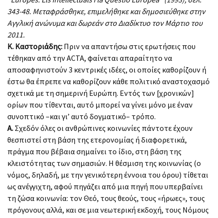
343-48. Μεταφράσθηκε, επιμελήθηκε και δημοσιεύθηκε στην
Αγγλική ανώνυμα και δωρεάν στο Διαδίκτυο τον Μάρτιο του
2011.
Κ. Καστοριάδης:
Πριν να απαντήσω στις ερωτήσεις που
τέθηκαν από την ACTA, φαίνεται απαραίτητο να
αποσαφηνιστούν 3 κεντρικές ιδέες, οι οποίες καθορίζουν ή
έστω θα έπρεπε να καθορίζουν κάθε πολιτικό αναστοχασμό
σχετικά με τη σημερινή Ευρώπη. Εντός των [χρονικών]
ορίων που τίθενται, αυτό μπορεί να γίνει μόνο με έναν
συνοπτικό –και γι’ αυτό δογματικό– τρόπο.
Α.
Σχεδόν όλες οι ανθρώπινες κοινωνίες πάντοτε έχουν
θεσπιστεί στη βάση της ετερονομίας ή διαφορετικά,
πράγμα που βέβαια σημαίνει το ίδιο, στη βάση της
κλειστότητας των σημασιών. Η θέσμιση της κοινωνίας (ο
νόμος, δηλαδή, με την γενικότερη έννοια του όρου) τίθεται
ως ανέγγιχτη, αφού πηγάζει από μια πηγή που υπερβαίνει
τη ζώσα κοινωνία: τον Θεό, τους θεούς, τους «ήρωες», τους
πρόγονους αλλά, και σε μια νεωτερική εκδοχή, τους Νόμους