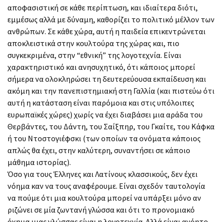
αποφασιστική σε κάθε περίπτωση, και ιδιαίτερα διότι,
εμμέσως αλλά με δύναμη, καθορίζει το πολιτικό μέλλον των
ανθρώπων. Σε κάθε χώρα, αυτή η παιδεία επικεντρώνεται
αποκλειστικά στην κουλτούρα της χώρας και, πιο
συγκεκριμένα, στην “εθνική” της λογοτεχνία. Είναι
χαρακτηριστικό και ανησυχητικό, ότι κάποιος μπορεί
σήμερα να ολοκληρώσει τη δευτερεύουσα εκπαίδευση και
ακόμη και την πανεπιστημιακή στη Γαλλία (και πιστεύω ότι
αυτή η κατάσταση είναι παρόμοια και στις υπόλοιπες
ευρωπαϊκές χώρες) χωρίς να έχει διαβάσει μια αράδα του
Θερβάντες, του Δάντη, του Σαίξπηρ, του Γκαίτε, του Κάφκα
ή του Ντοστογιέφσκι (των οποίων τα ονόματα κάποιος
απλώς θα έχει, στην καλύτερη, συναντήσει σε κάποιο
μάθημα ιστορίας).
Όσο για τους Έλληνες και Λατίνους κλασσικούς, δεν έχει
νόημα καν να τους αναφέρουμε. Είναι σχεδόν ταυτολογία
να πούμε ότι μια κουλτούρα μπορεί να υπάρξει μόνο αν
ριζώνει σε μία ζωντανή γλώσσα και ότι το προνομιακό
όχημα μιας γλώσσας είναι η λογοτεχνία. Αλλά είναι ανόητο