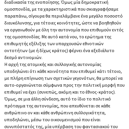
διαδικασία της ενοποίησης. Όμως μία δημοκρατική
ομοσπονδία, με τα χαρακτηριστικά που σκιαγραφήσαμε
παραπάνω, σίγουρα θα περιελάμβανε ένα μεγάλο ποσοστό
διευκόλυνσης, για τέτοιες κοινότητες, ώστε να βοηθηθούν
να οργανωθούν με όλη την αυτονομία που επιθυμούν εντός
της ομοσπονδίας. Με αυτό κατά νου, το ερώτημα της
επιθυμητής εξέλιξης των υπαρχουσών εθνοτικών
οντοτήτων (με ή δίχως κράτος) φέρνει ένα αξεδιάλυτο
δεσμό αντινομιών.
Η αρχή της ατομικής και συλλογικής αυτονομίας
υποδηλώνει ότι κάθε κοινότητα που επιθυμεί κάτι τέτοιο,
με πλήρη επίγνωση των σχετικών γεγονότων, θα μπορεί να
αυτο-οργανώνεται σύμφωνα προς την πολιτική μορφή που
επιθυμεί να έχει (συνεπώς, ακόμη και το έθνος-κράτος).
Όμως, σε μια άλλη σύνδεση, αυτό το ίδιο το πολιτικό
πρόταγμα της αυτονομίας, που απευθύνεται σε κάθε
ανθρώπινο ον και κάθε ανθρώπινη συλλογικότητα,
υποδηλώνει, μέσω του οικουμενισμού που είναι
συνυπόστατός της, μία υπέρβαση του φαντασιακού του