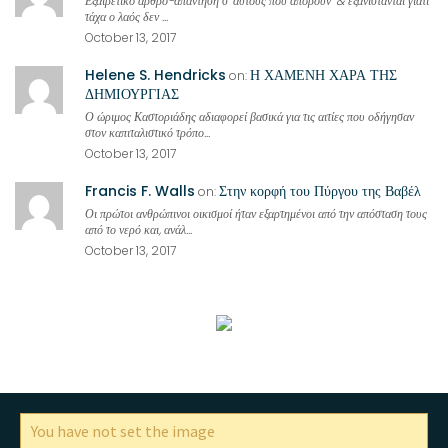
Εξαιρετικό άρθρο-απάντηση σ' αυτούς που απορούν' & εξανίστανται γιατί
τάχα ο λαός δεν ...
October 13, 2017
Helene S. Hendricks
Η ΧΑΜΕΝΗ ΧΑΡΑ ΤΗΣ
on:
ΔΗΜΙΟΥΡΓΙΑΣ
Ο ώριμος Καστοριάδης αδιαφορεί βασικά για τις αιτίες που οδήγησαν
στον καπιταλιστικό τρόπο...
October 13, 2017
Francis F. Walls
Στην κορφή του Πύργου της Βαβέλ
on:
Οι πρώτοι ανθρώπινοι οικισμοί ήταν εξαρτημένοι από την απόσταση τους
από το νερό και, ανάλ...
October 13, 2017
You have not set the image