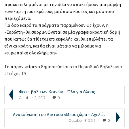
προκατειλημμένοι με την ιδέα να αποκτήσουν μία μορφή
«ανεξάρτητου» κράτους με όποιο κόστος και με όποιο
περιεχόμενο.
Για όσο καιρό τα πράγματα παραμένουν ως έχουν, η
«Ευρώπη» θα συρρικνώνεται σε μία γραφειοκρατική δομή
που κάπως θα τίθεται επικεφαλής και θα επιβλέπει τα
εθνικά κράτη, και θα είναι μάταιο να μιλούμε για
«ευρωπαϊκή ολοκλήρωση».
Το παρόν κείμενο δημοσιεύεται στο
Περιοδικό Βαβυλωνία
#Τεύχος 19
Φεστιβάλ των Κοινών – Όλα για όλους
October 13, 2017
0
Ανακοίνωση του Δικτύου «Μεσοχώρα – Αχελώος SOS»
October 13, 2017
0