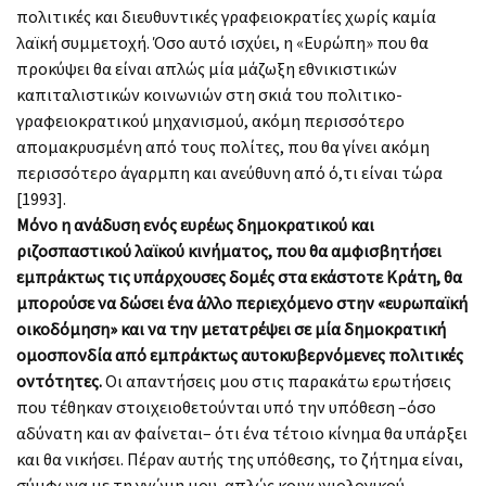
πολιτικές και διευθυντικές γραφειοκρατίες χωρίς καμία
λαϊκή συμμετοχή. Όσο αυτό ισχύει, η «Ευρώπη» που θα
προκύψει θα είναι απλώς μία μάζωξη εθνικιστικών
καπιταλιστικών κοινωνιών στη σκιά του πολιτικο-
γραφειοκρατικού μηχανισμού, ακόμη περισσότερο
απομακρυσμένη από τους πολίτες, που θα γίνει ακόμη
περισσότερο άγαρμπη και ανεύθυνη από ό,τι είναι τώρα
[1993].
Μόνο η ανάδυση ενός ευρέως δημοκρατικού και
ριζοσπαστικού λαϊκού κινήματος, που θα αμφισβητήσει
εμπράκτως τις υπάρχουσες δομές στα εκάστοτε Κράτη, θα
μπορούσε να δώσει ένα άλλο περιεχόμενο στην «ευρωπαϊκή
οικοδόμηση» και να την μετατρέψει σε μία δημοκρατική
ομοσπονδία από εμπράκτως αυτοκυβερνόμενες πολιτικές
οντότητες.
Οι απαντήσεις μου στις παρακάτω ερωτήσεις
που τέθηκαν στοιχειοθετούνται υπό την υπόθεση –όσο
αδύνατη και αν φαίνεται– ότι ένα τέτοιο κίνημα θα υπάρξει
και θα νικήσει. Πέραν αυτής της υπόθεσης, το ζήτημα είναι,
σύμφωνα με τη γνώμη μου, απλώς κοινωνιολογικού