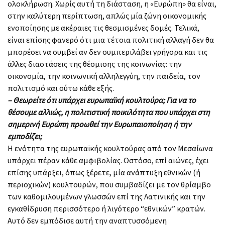
ολοκλήρωση. Χωρίς αυτή τη διάσταση, η «Ευρώπη» θα είναι,
στην καλύτερη περίπτωση, απλώς μία ζώνη οικονομικής
ενοποίησης με ακέραιες τις θεσμισμένες δομές. Τελικά,
είναι επίσης φανερό ότι μια τέτοια πολιτική αλλαγή δεν θα
μπορέσει να συμβεί αν δεν συμπεριλάβει γρήγορα και τις
άλλες διαστάσεις της θέσμισης της κοινωνίας: την
οικονομία, την κοινωνική αλληλεγγύη, την παιδεία, τον
πολιτισμό και ούτω κάθε εξής.
– Θεωρείτε ότι υπάρχει ευρωπαϊκή κουλτούρα; Για να το
θέσουμε αλλιώς, η πολιτιστική ποικιλότητα που υπάρχει στη
σημερινή Ευρώπη προωθεί την Ευρωπαιοποίηση ή την
εμποδίζει;
Η ενότητα της ευρωπαϊκής κουλτούρας από τον Μεσαίωνα
υπάρχει πέραν κάθε αμφιβολίας. Ωστόσο, επί αιώνες, έχει
επίσης υπάρξει, όπως ξέρετε, μία ανάπτυξη εθνικών (ή
περιοχικών) κουλτουρών, που συμβαδίζει με τον θρίαμβο
των καθομιλουμένων γλωσσών επί της Λατινικής και την
εγκαθίδρυση περισσότερο ή λιγότερο “εθνικών” κρατών.
Αυτό δεν εμπόδισε αυτή την αναπτυσσόμενη