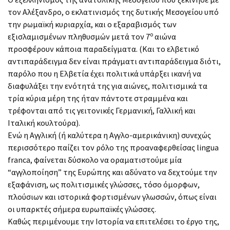
τον Αλέξανδρο, ο εκλατινισμός της δυτικής Μεσογείου υπό
την ρωμαϊκή κυριαρχία, και ο εξαραβισμός των
ο
εξισλαμισμένων πληθυσμών μετά τον 7
αιώνα
προσφέρουν κάποια παραδείγματα. (Και το ελβετικό
αντιπαράδειγμα δεν είναι πράγματι αντιπαράδειγμα διότι,
παρόλο που η Ελβετία έχει πολιτικά υπάρξει ικανή να
διαφυλάξει την ενότητά της για αιώνες, πολιτισμικά τα
τρία κύρια μέρη της ήταν πάντοτε στραμμένα και
τρέφονται από τις γειτονικές Γερμανική, Γαλλική και
Ιταλική κουλτούρα).
Ενώ η Αγγλική (ή καλύτερα η Αγγλο-αμερικάνικη) συνεχώς
περισσότερο παίζει τον ρόλο της προαναφερθείσας lingua
franca, φαίνεται δύσκολο να οραματιστούμε μία
“αγγλοποίηση” της Ευρώπης και αδύνατο να δεχτούμε την
εξαφάνιση, ως πολιτισμικές γλώσσες, τόσο όμορφων,
πλούσιων και ιστορικά φορτισμένων γλωσσών, όπως είναι
οι υπαρκτές σήμερα ευρωπαϊκές γλώσσες.
Καθώς περιμένουμε την Ιστορία να επιτελέσει το έργο της,