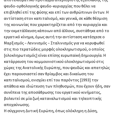
ψευδο-ορθολογικής ψευδο-κυριαρχίας που θέλει να
επιβληθεί επί της φύσης και επί των ανθρώπινων όντων. Η
αντίσταση στον καπιταλισμό, και γενικά, σε κάθε θέσμιση
της κοινωνίας που χαρακτηρίζεται από την κυριαρχία και
την εκμετάλλευση κάποιων από άλλους, συστάθηκε από το
εργατικό κίνημα, όμως αυτή την αντίσταση κατέσχεσε ο
Μαρξισμός – Λενινισμός – Σταλινισμός για να κορυφωθεί
στις πιο τερατώδεις μορφές ολοκληρωτισμού, ο οποίος
[ολοκληρωτισμός] είναι επίσης ευρωπαϊκή δημιουργία. Η
κατάρρευση του κομμουνιστικού ολοκληρωτισμού στις
χώρες της Ανατολικής Ευρώπης, που ψευδώς και απατηλώς
έχει παρουσιαστεί σαν θρίαμβος και δικαίωση του
καπιταλισμού, ενισχύει επί του παρόντος [1993] την
απάθεια και ιδιώτευση των πληθυσμών, που έχουν ήδη, σαν
συνέπεια της αποσάθρωσης του εργατικού κινήματος,
βολευτεί σε μία ζωή καταναλωτισμού και τηλεοπτικής
αποχαύνωσης.
Η σύγχρονη Δυτική Ευρώπη, όπως ολόκληρη η Δύση,