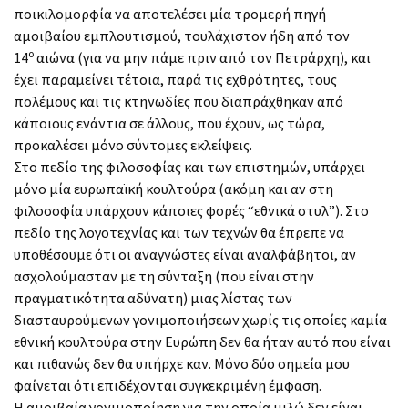
ποικιλομορφία να αποτελέσει μία τρομερή πηγή
αμοιβαίου εμπλουτισμού, τουλάχιστον ήδη από τον
ο
14
αιώνα (για να μην πάμε πριν από τον Πετράρχη), και
έχει παραμείνει τέτοια, παρά τις εχθρότητες, τους
πολέμους και τις κτηνωδίες που διαπράχθηκαν από
κάποιους ενάντια σε άλλους, που έχουν, ως τώρα,
προκαλέσει μόνο σύντομες εκλείψεις.
Στο πεδίο της φιλοσοφίας και των επιστημών, υπάρχει
μόνο μία ευρωπαϊκή κουλτούρα (ακόμη και αν στη
φιλοσοφία υπάρχουν κάποιες φορές “εθνικά στυλ”). Στο
πεδίο της λογοτεχνίας και των τεχνών θα έπρεπε να
υποθέσουμε ότι οι αναγνώστες είναι αναλφάβητοι, αν
ασχολούμασταν με τη σύνταξη (που είναι στην
πραγματικότητα αδύνατη) μιας λίστας των
διασταυρούμενων γονιμοποιήσεων χωρίς τις οποίες καμία
εθνική κουλτούρα στην Ευρώπη δεν θα ήταν αυτό που είναι
και πιθανώς δεν θα υπήρχε καν. Μόνο δύο σημεία μου
φαίνεται ότι επιδέχονται συγκεκριμένη έμφαση.
Η αμοιβαία γονιμοποίηση για την οποία μιλώ δεν είναι