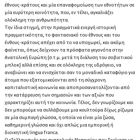
έθνους-κράτους και μία επαναφομοίωση των εθνοτήτων σε
μία ευρύτερη κοινότητα, που, εν τέλει, αγκαλιάζει
ολόκληρη την ανθρωπότητα.
Την ίδια στιγμή, στην πραγματικά ενεργή ιστορική
πραγματικότητα, το φαντασιακό του έθνους και του
ένθους-κράτους απέχει από το να υποχωρεί, και ακόμη
φαίνεται, όπως δείχνουν τα πρόσφατα γεγονότα στην
Ανατολική Ευρώπη [σ.τ.μ. μετά τη διάλυση του σοβιετικού
μπλοκ] αλλά επίσης και σε ολόκληρη της υδρόγειο, να
αναβιώνει και να ενισχύεται σαν το μοναδικό καταφύγιο για
άτομα που εξατομικεύονται από τη σύγχρονη
καπιταλιστική κοινωνία και αποπροσανατολίζονται από
την κατάρρευση των σημασιών και των αξιών που
χαρακτηρίζει αυτή την κοινωνία. Τέλος, δεν γνωρίζουμε και
δεν μπορούμε να συλλάβουμε μια κουλτούρα δίχως ρίζωμα
σε μία συμπαγή γλώσσα, η οποία να είναι μία ζώσα,
καθημερινή γλώσσα και όχι απλώς μια εμπορική ή
διοικητική lingua franca.
Ο εξελληνισμός της ανατολικής Μεσογείου που ξεκίνησε με