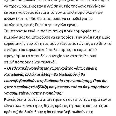
να προχωράμε ως εάν η γνώση αυτής της λογοτεχνίας θα
έπρεπε να συνοδεύεται από τον αποκλεισμό όλων των
άλλων (και το ίδιο θα μπορούσε να ειπωθεί για τα
υπόλοιπα, εκτός Ευρώπης, μεγάλα έργα).
Συμπερασματικά, η πολιτιστική ποικιλομορφία των
ημερών μας θα μπορούσε να εμποδίσει την ανάπτυξη μιας
ευρωπαϊκής ταυτότητας μόνο εάν, απιστώντας στο ίδιο το
πνεύμα του ευρωπαϊκού πολιτισμού, τα ευρωπαϊκά
προγράμματα σπουδών συνεχίσουν να αποκλείουν
οτιδήποτε δεν είναι “εθνικό”.
– Οι εθνοτικές κοινότητες χωρίς κράτος –όπως είναι η
Καταλωνία, αλλά και άλλες– θα διαλυθούν ή θα
επαναβεβαιωθούν στη διαδικασία της ενοποίησης; Ποια θα
ήταν η επιθυμητή εξέλιξη και με ποιον τρόπο θα μπορούσαν
να συμμετέχουν στην ενοποίηση;
Κανείς δεν μπορεί να απαντήσει σε αυτό το ερώτημα εάν οι
εθνοτικές κοινότητες δίχως κράτος (ή ακόμη και αυτές με
κράτος) θα διαλυθούν ή θα επαναβεβαιωθούν στη