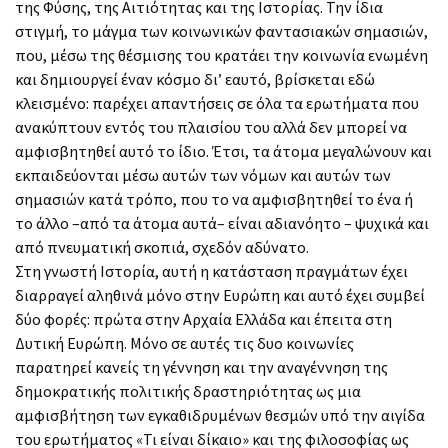
της Φύσης, της Αιτιότητας και της Ιστορίας. Την ίδια
στιγμή, το μάγμα των κοινωνικών φαντασιακών σημασιών,
που, μέσω της θέσμισης του κρατάει την κοινωνία ενωμένη
και δημιουργεί έναν κόσμο δι’ εαυτό, βρίσκεται εδώ
κλεισμένο: παρέχει απαντήσεις σε όλα τα ερωτήματα που
ανακύπτουν εντός του πλαισίου του αλλά δεν μπορεί να
αμφισβητηθεί αυτό το ίδιο. Έτσι, τα άτομα μεγαλώνουν και
εκπαιδεύονται μέσω αυτών των νόμων και αυτών των
σημασιών κατά τρόπο, που το να αμφισβητηθεί το ένα ή
το άλλο –από τα άτομα αυτά– είναι αδιανόητο – ψυχικά και
από πνευματική σκοπιά, σχεδόν αδύνατο.
Στη γνωστή Ιστορία, αυτή η κατάσταση πραγμάτων έχει
διαρραγεί αληθινά μόνο στην Ευρώπη και αυτό έχει συμβεί
δύο φορές: πρώτα στην Αρχαία Ελλάδα και έπειτα στη
Δυτική Ευρώπη. Μόνο σε αυτές τις δυο κοινωνίες
παρατηρεί κανείς τη γέννηση και την αναγέννηση της
δημοκρατικής πολιτικής δραστηριότητας ως μια
αμφισβήτηση των εγκαθιδρυμένων θεσμών υπό την αιγίδα
του ερωτήματος «Τι είναι δίκαιο» και της φιλοσοφίας ως