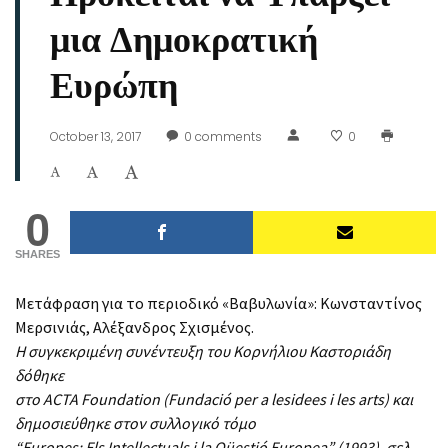
μια Δημοκρατική
Ευρώπη
October 13, 2017
0
comments
0
0
SHARES
Μετάφραση για το περιοδικό «Βαβυλωνία»: Κωνσταντίνος
Μερσινιάς, Αλέξανδρος Σχισμένος.
Η συγκεκριμένη συνέντευξη του Κορνήλιου Καστοριάδη
δόθηκε
στο
ACTA
Foundation
(
Fundaci
ó
per
a
les
idees
i
les
arts
) και
δημοσιεύθηκε στον συλλογικό τόμο
“
Europes
:
Els
Intellectuals
i
la
Q
ü
esti
ó
Europea
”
(1993), σελ.