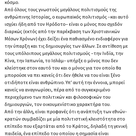
κόσμο.
Από όλους τους γνωστούς μεγάλους πολιτισμούς της
ανθρώπινης Ιστορίας, ο ευρωπαϊκός πολιτισμός –και αυτό
ισχύει ήδη από τον Ηρόδοτο– είναι ο μόνος που σχεδόν
διαρκώς (εκτός από την παρέκβαση των Χριστιανικών
Μέσων Χρόνων) έχει δείξει ένα παθιασμένο ενδιαφέρον για
την ύπαρξη και τις δημιουργίες των άλλων. Σε αντίθεση με
τους υπόλοιπους μεγάλους πολιτισμούς –την Ινδία, την
Κίνα, την Ιαπωνία, το Ισλάμ– υπήρξε ο μόνος που δεν
κλείστηκε στον εαυτό του και ο μόνος για τον οποίο θα
μπορούσε να πει κανείς ότι δεν ήθελε να του είναι ξένο
οτιδήποτε είναι ανθρώπινο. Υπ’ αυτή την έννοια, μπορεί
κανείς να αναγνωρίσει, πέρα από το συγκεκριμένο
περιεχόμενο των πολιτικών και φιλοσοφικών του
δημιουργιών, τον οικουμενίστικο χαρακτήρα του.
Από την άλλη, είναι προφανές ότι η ανάπτυξη των εθνών-
κρατών συμβαδίζει με μία πολιτιστική κλειστότητα στο
επίπεδο που εξαρτάται από το Κράτος, δηλαδή τη γενική
παιδεία, ένα επίπεδο του οποίου η σημασία είναι