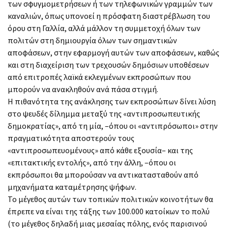
των σφυγμομετρήσεων ή των τηλεφωνικών γραμμών των
καναλιών, όπως υπονοεί η πρόσφατη διαστρέβλωση του
όρου στη Γαλλία, αλλά μάλλον τη συμμετοχή όλων των
πολιτών στη δημιουργία όλων των σημαντικών
αποφάσεων, στην εφαρμογή αυτών των αποφάσεων, καθώς
και στη διαχείριση των τρεχουσών δημόσιων υποθέσεων
από επιτροπές λαϊκά εκλεγμένων εκπροσώπων που
μπορούν να ανακληθούν ανά πάσα στιγμή.
Η πιθανότητα της ανάκλησης των εκπροσώπων δίνει λύση
στο ψευδές δίλημμα μεταξύ της «αντιπροσωπευτικής
δημοκρατίας», από τη μία, –όπου οι «αντιπρόσωποι» στην
πραγματικότητα αποστερούν τους
«αντιπροσωπευομένους» από κάθε εξουσία– και της
«επιτακτικής εντολής», από την άλλη, –όπου οι
εκπρόσωποι θα μπορούσαν να αντικατασταθούν από
μηχανήματα καταμέτρησης ψήφων.
Το μέγεθος αυτών των τοπικών πολιτικών κοινοτήτων θα
έπρεπε να είναι της τάξης των 100.000 κατοίκων το πολύ
(το μέγεθος δηλαδή μιας μεσαίας πόλης, ενός παρισινού