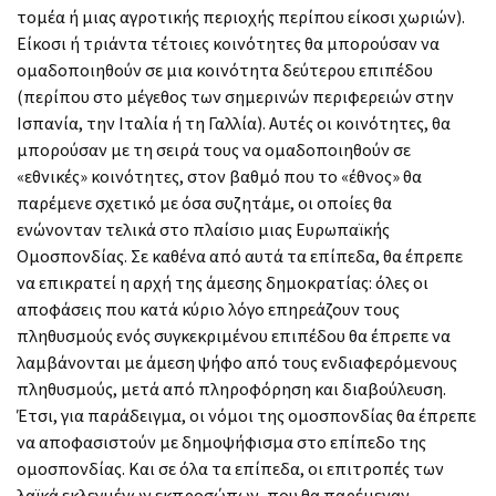
τομέα ή μιας αγροτικής περιοχής περίπου είκοσι χωριών).
Είκοσι ή τριάντα τέτοιες κοινότητες θα μπορούσαν να
ομαδοποιηθούν σε μια κοινότητα δεύτερου επιπέδου
(περίπου στο μέγεθος των σημερινών περιφερειών στην
Ισπανία, την Ιταλία ή τη Γαλλία). Αυτές οι κοινότητες, θα
μπορούσαν με τη σειρά τους να ομαδοποιηθούν σε
«εθνικές» κοινότητες, στον βαθμό που το «έθνος» θα
παρέμενε σχετικό με όσα συζητάμε, οι οποίες θα
ενώνονταν τελικά στο πλαίσιο μιας Ευρωπαϊκής
Ομοσπονδίας. Σε καθένα από αυτά τα επίπεδα, θα έπρεπε
να επικρατεί η αρχή της άμεσης δημοκρατίας: όλες οι
αποφάσεις που κατά κύριο λόγο επηρεάζουν τους
πληθυσμούς ενός συγκεκριμένου επιπέδου θα έπρεπε να
λαμβάνονται με άμεση ψήφο από τους ενδιαφερόμενους
πληθυσμούς, μετά από πληροφόρηση και διαβούλευση.
Έτσι, για παράδειγμα, οι νόμοι της ομοσπονδίας θα έπρεπε
να αποφασιστούν με δημοψήφισμα στο επίπεδο της
ομοσπονδίας. Και σε όλα τα επίπεδα, οι επιτροπές των
λαϊκά εκλεγμένων εκπροσώπων, που θα παρέμεναν