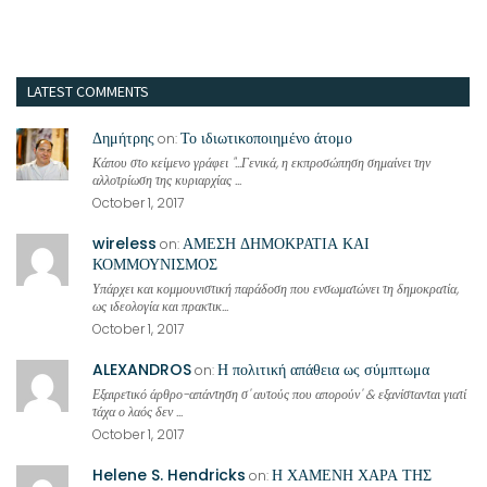
LATEST COMMENTS
Δημήτρης
Το ιδιωτικοποιημένο άτομο
on:
Κάπου στο κείμενο γράφει "...Γενικά, η εκπροσώπηση σημαίνει την
αλλοτρίωση της κυριαρχίας ...
October 1, 2017
wireless
ΑΜΕΣΗ ΔΗΜΟΚΡΑΤΙΑ ΚΑΙ
on:
ΚΟΜΜΟΥΝΙΣΜΟΣ
Υπάρχει και κομμουνιστική παράδοση που ενσωματώνει τη δημοκρατία,
ως ιδεολογία και πρακτικ...
October 1, 2017
ALEXANDROS
Η πολιτική απάθεια ως σύμπτωμα
on:
Εξαιρετικό άρθρο-απάντηση σ' αυτούς που απορούν' & εξανίστανται γιατί
τάχα ο λαός δεν ...
October 1, 2017
Helene S. Hendricks
Η ΧΑΜΕΝΗ ΧΑΡΑ ΤΗΣ
on: