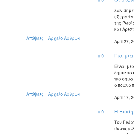
Σαν σήμε
εξερράγη
της Ρωσί
και Αρισ
Απόψεις
Αρχείο Άρθρων
April 27, 
Για μια
0
Είναι μι
δημοκρατ
πιο σημα
αποαναπτ
Απόψεις
Αρχείο Άρθρων
April 17, 
Η Βιόσφ
0
Του Γιώρ
συμπεριλ