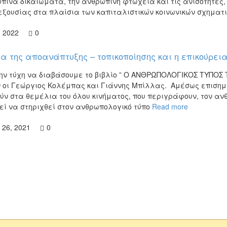
πινα δικαιώματα, την ανθρώπινη φτώχεια και τις ανισότητες, τ
εξουσίας στα πλαίσια των καπιταλιστικών κοινωνικών σχημα
, 2022
0
μα της αποανάπτυξης – τοπικοποίησης και η επικούρε
ην τύχη να διαβάσουμε το βιβλίο ” Ο ΑΝΘΡΩΠΟΛΟΓΙΚΟΣ ΤΥΠΟΣ
οι Γεώργιος Κολέμπας και Γιάννης Μπίλλας. ​ Αμέσως επισημ
ύν στα θεμέλια του όλου κινήματος, που περιγράφουν, τον αν
εί να στηριχθεί στον ανθρωπολογικό τύπο
Read more
 26, 2021
0