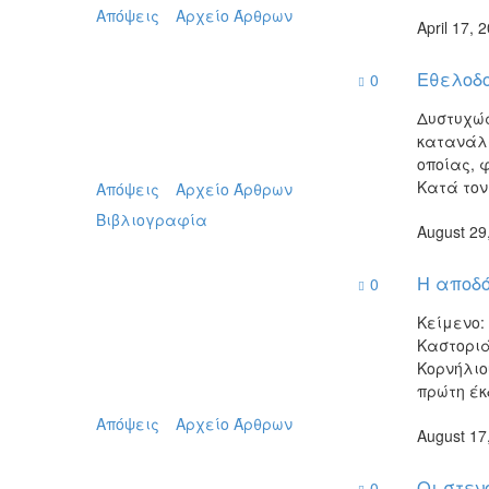
Απόψεις
Αρχείο Άρθρων
April 17, 
Εθελοδο
0
Δυστυχώς
κατανάλω
οποίας, 
Κατά τον
Απόψεις
Αρχείο Άρθρων
Βιβλιογραφία
August 29
Η αποδό
0
Κείμενο:
Καστοριά
Κορνήλιο
πρώτη έκ
Απόψεις
Αρχείο Άρθρων
August 17
Οι στεν
0