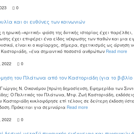
2023
0
υλία και οι ευθύνες των κοινωνιών
 η ηρωική-«κριτική» φάση της δυτικής ιστορίας έχει παρέλθει, 
σης έχει επιφέρει ένα είδος νέκρωσης των παθών και μια ειρ
φυσικά, είναι κι ο κυρίαρχος, σήμερα, σχετικισμός ως άρνηση
 Καστοριάδη, «ένα σημαντικό ποσοστό ανθρώπων
Read more
, 2022
0
μηση του Πλάτωνα από τον Καστοριάδη (για το βιβλίο 
 Γιώργος Ν. Οικονόμου [πρώτη δημοσίευση, Εφημερίδα των Συντα
δης: Ο Πολιτικός του Πλάτωνα, Μτφ. Ζωή Καστοριάδη, εκδόσεις Ύ
υ Καστοριάδη κυκλοφόρησε επί τέλους σε δεύτερη έκδοση ύστ
δοση. Πρόκειται για σεμινάρια
Read more
, 2022
0
οί δεσμοί μεταξύ πυρηνικής ενέργειας και πυρηνικών 