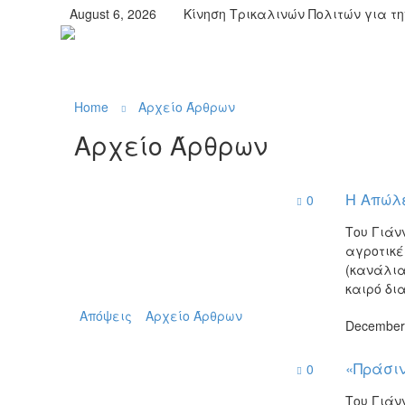
August 6, 2026
Κίνηση Τρικαλινών Πολιτών για τ
Home
Αρχείο Άρθρων
Αρχείο Άρθρων
Η Απώλε
0
Του Γιάν
αγροτικέ
(κανάλια
καιρό δι
Απόψεις
Αρχείο Άρθρων
December
«Πράσιν
0
Του Γιάν