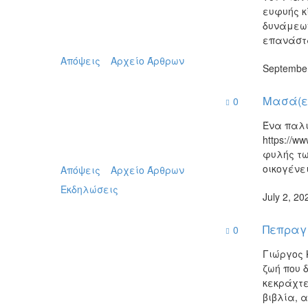
ευφυής κ
δυνάμεων
επανάστα
Απόψεις
Αρχείο Άρθρων
September
Μασά(ε)
0
Ένα παλι
https://w
φυλής τω
οικογένε
Απόψεις
Αρχείο Άρθρων
Εκδηλώσεις
July 2, 20
Πεπραγ
0
Γιώργος 
ζωή που 
κεκράχτε
βιβλία, 