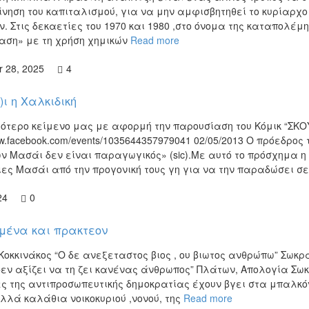
ίνηση του καπιταλισμού, για να μην αμφισβητηθεί το κυρίαρχ
. Στις δεκαετίες του 1970 και 1980 ,στο όνομα της καταπολέμ
ση» με τη χρήση χημικών
Read more
 28, 2025
4
ι η Χαλκιδική
ότερο κείμενο μας με αφορμή την παρουσίαση του Κόμικ “ΣΚΟ
ww.facebook.com/events/1035644357979041 02/05/2013 Ο πρόεδρος
ν Μασάι δεν είναι παραγωγικός» (sic).Με αυτό το πρόσχημα η 
ιες Μασάι από την προγονική τους γη για να την παραδώσει σ
24
0
μένα και πρακτεον
Κοκκινάκος “Ο δε ανεξεταστος βιος , ου βιωτος ανθρώπω” Σωκρ
δεν αξίζει να τη ζει κανένας άνθρωπος” Πλάτων, Απολογία Σω
ς της αντιπροσωπευτικής δημοκρατίας έχουν βγει στα μπαλκό
αλλά καλάθια νοικοκυριού ,νονού, της
Read more