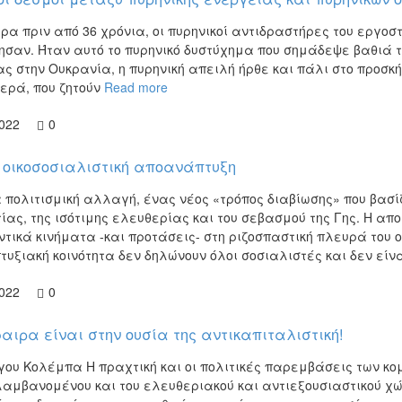
ρα πριν από 36 χρόνια, οι πυρηνικοί αντιδραστήρες του εργο
σαν. Ήταν αυτό το πυρηνικό δυστύχημα που σημάδεψε βαθιά τη
ας στην Ουκρανία, η πυρηνική απειλή ήρθε και πάλι στο προσ
τερά, που ζητούν
Read more
2022
0
 οικοσοσιαλιστική αποανάπτυξη
α πολιτισμική αλλαγή, ένας νέος «τρόπος διαβίωσης» που βασί
ίας, της ισότιμης ελευθερίας και του σεβασμού της Γης. Η απ
ντικά κινήματα -και προτάσεις- στη ριζοσπαστική πλευρά του 
υξιακή κοινότητα δεν δηλώνουν όλοι σοσιαλιστές και δεν είν
2022
0
αιρα είναι στην ουσία της αντικαπιταλιστική!
γου Κολέμπα Η πραχτική και οι πολιτικές παρεμβάσεις των κ
αμβανομένου και του ελευθεριακού και αντιεξουσιαστικού χώρ