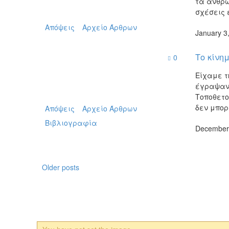
τα ανθρώ
σχέσεις 
Απόψεις
Αρχείο Άρθρων
January 3
Το κίνη
0
Είχαμε τ
έγραψαν 
Τοποθετο
δεν μπορ
Απόψεις
Αρχείο Άρθρων
Βιβλιογραφία
December
Older posts