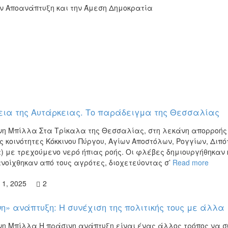
ην Αποανάπτυξη και την Άμεση Δημοκρατία
ια της Αυτάρκειας. Tο παράδειγμα της Θεσσαλίας
νη Μπίλλα Στα Τρίκαλα της Θεσσαλίας, στη λεκάνη απορροής 
ς κοινότητες Κόκκινου Πύργου, Αγίων Αποστόλων, Ρογγίων, Διπ
) με τρεχούμενο νερό ήπιας ροής. Οι φλέβες δημιουργήθηκαν 
ανοίχθηκαν από τους αγρότες, διοχετεύοντας σ’
Read more
 1, 2025
2
η» ανάπτυξη: Η συνέχιση της πολιτικής τους με άλλα
νη Μπίλλα Η πράσινη ανάπτυξη είναι ένας άλλος τρόπος να συ