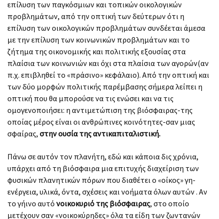
επίλυση των παγκόσμιων και τοπικών οικολογικών
προβλημάτων, από την οπτική των δεύτερων ότι η
επίλυση των οικολογικών προβλημάτων συνδέεται άμεσα
με την επίλυση των κοινωνικών προβλημάτων και το
ζήτημα της οικονομικής και πολιτικής εξουσίας στα
πλαίσια των κοινωνιών και όχι στα πλαίσια των αγορών(αν
π.χ. επιβληθεί το «πράσινο» κεφάλαιο). Από την οπτική και
των δύο μορφών πολιτικής παρέμβασης σήμερα λείπει η
οπτική που θα μπορούσε να τις ενώσει και να τις
ομογενοποιήσει: η αντιμετώπιση της βιόσφαιρας-της
οποίας μέρος είναι οι ανθρώπινες κοινότητες-σαν μιας
σφαίρας,
στην ουσία της αντικαπιταλιστική.
Πάνω σε αυτόν τον πλανήτη, εδώ και κάποια δις χρόνια,
υπάρχει από τη βιόσφαιρα μια επιτυχής διαχείριση των
φυσικών πλανητικών πόρων που διαθέτει ο «οίκος» γη-
ενέργεια, υλικά, όντα, σχέσεις και νοήματα όλων αυτών . Αν
το γήινο αυτό
νοικοκυριό της βιόσφαιρας
, στο οποίο
μετέχουν σαν «νοικοκύρηδες» όλα τα είδη των ζωντανών