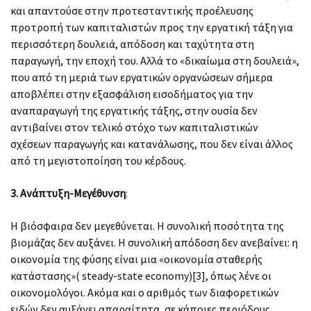
και απαντούσε στην προτεσταντικής προέλευσης
προτροπή των καπιταλιστών προς την εργατική τάξη για
περισσότερη δουλειά, απόδοση και ταχύτητα στη
παραγωγή, την εποχή του. Αλλά το «δικαίωμα στη δουλειά»,
που από τη μεριά των εργατικών οργανώσεων σήμερα
αποβλέπει στην εξασφάλιση εισοδήματος για την
αναπαραγωγή της εργατικής τάξης, στην ουσία δεν
αντιβαίνει στον τελικό στόχο των καπιταλιστικών
σχέσεων παραγωγής και κατανάλωσης, που δεν είναι άλλος
από τη μεγιστοποίηση του κέρδους.
3. Ανάπτυξη-Μεγέθυνση
:
Η βιόσφαιρα δεν μεγεθύνεται. Η συνολική ποσότητα της
βιομάζας δεν αυξάνει. Η συνολική απόδοση δεν ανεβαίνει: η
οικονομία της φύσης είναι μια «οικονομία σταθερής
κατάστασης»( steady-state economy)[3], όπως λένε οι
οικονομολόγοι. Ακόμα και ο αριθμός των διαφορετικών
ειδών δεν αυξάνει απαραίτητα, σε κάποιες περιόδους