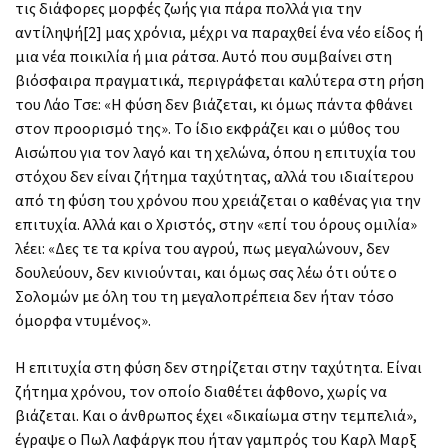
τις διάφορες μορφές ζωής για πάρα πολλά για την
αντίληψή[2] μας χρόνια, μέχρι να παραχθεί ένα νέο είδος ή
μια νέα ποικιλία ή μια ράτσα. Αυτό που συμβαίνει στη
βιόσφαιρα πραγματικά, περιγράφεται καλύτερα στη ρήση
του Λάο Τσε: «Η φύση δεν βιάζεται, κι όμως πάντα φθάνει
στον προορισμό της». Το ίδιο εκφράζει και ο μύθος του
Αισώπου για τον λαγό και τη χελώνα, όπου η επιτυχία του
στόχου δεν είναι ζήτημα ταχύτητας, αλλά του ιδιαίτερου
από τη φύση του χρόνου που χρειάζεται ο καθένας για την
επιτυχία. Αλλά και ο Χριστός, στην «επί του όρους ομιλία»
λέει: «Δες τε τα κρίνα του αγρού, πως μεγαλώνουν, δεν
δουλεύουν, δεν κινιούνται, και όμως σας λέω ότι ούτε ο
Σολομών με όλη του τη μεγαλοπρέπεια δεν ήταν τόσο
όμορφα ντυμένος».
Η επιτυχία στη φύση δεν στηρίζεται στην ταχύτητα. Είναι
ζήτημα χρόνου, τον οποίο διαθέτει άφθονο, χωρίς να
βιάζεται. Και ο άνθρωπος έχει «δικαίωμα στην τεμπελιά»,
έγραψε ο Πωλ Λαφάργκ που ήταν γαμπρός του Καρλ Μαρξ