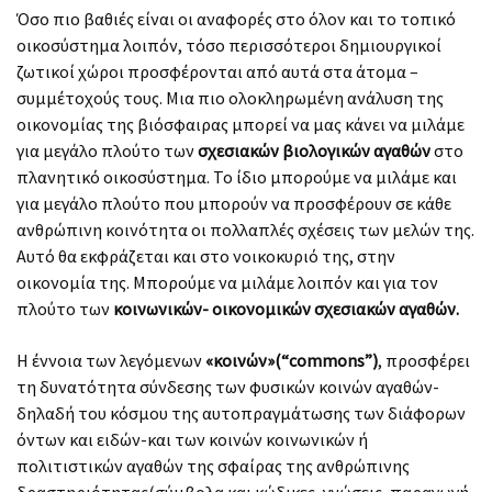
Όσο πιο βαθιές είναι οι αναφορές στο όλον και το τοπικό
οικοσύστημα λοιπόν, τόσο περισσότεροι δημιουργικοί
ζωτικοί χώροι προσφέρονται από αυτά στα άτομα –
συμμέτοχούς τους. Μια πιο ολοκληρωμένη ανάλυση της
οικονομίας της βιόσφαιρας μπορεί να μας κάνει να μιλάμε
για μεγάλο πλούτο των
σχεσιακών βιολογικών αγαθών
στο
πλανητικό οικοσύστημα. Το ίδιο μπορούμε να μιλάμε και
για μεγάλο πλούτο που μπορούν να προσφέρουν σε κάθε
ανθρώπινη κοινότητα οι πολλαπλές σχέσεις των μελών της.
Αυτό θα εκφράζεται και στο νοικοκυριό της, στην
οικονομία της. Μπορούμε να μιλάμε λοιπόν και για τον
πλούτο των
κοινωνικών- οικονομικών σχεσιακών αγαθών.
Η έννοια των λεγόμενων
«κοινών»(“commons”)
, προσφέρει
τη δυνατότητα σύνδεσης των φυσικών κοινών αγαθών-
δηλαδή του κόσμου της αυτοπραγμάτωσης των διάφορων
όντων και ειδών-και των κοινών κοινωνικών ή
πολιτιστικών αγαθών της σφαίρας της ανθρώπινης
δραστηριότητας(σύμβολα και κώδικες, γνώσεις, παραγωγή