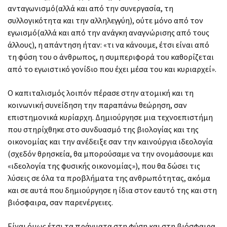
ανταγωνισμό(αλλά και από την συνεργασία, τη
συλλογικότητα και την αλληλεγγύη), ούτε μόνο από τον
εγωισμό(αλλά και από την ανάγκη αναγνώρισης από τους
άλλους), η απάντηση ήταν: «τι να κάνουμε, έτσι είναι από
τη φύση του ο άνθρωπος, η συμπεριφορά του καθορίζεται
από το εγωιστικό γονίδιο που έχει μέσα του και κυριαρχεί».
Ο καπιταλισμός λοιπόν πέρασε στην ατομική και τη
κοινωνική συνείδηση την παραπάνω θεώρηση, σαν
επιστημονικά κυρίαρχη. Δημιούργησε μια τεχνοεπιστήμη
που στηρίχθηκε στο συνδυασμό της βιολογίας και της
οικονομίας και την ανέδειξε σαν την καινούργια ιδεολογία
(σχεδόν θρησκεία, θα μπορούσαμε να την ονομάσουμε και
«ιδεολογία της φυσικής οικονομίας»), που θα δώσει τις
λύσεις σε όλα τα προβλήματα της ανθρωπότητας, ακόμα
και σε αυτά που δημιούργησε η ίδια στον εαυτό της και στη
βιόσφαιρα, σαν παρενέργειες.
Είναι όμως έτσι τα πράγματα στη φύση και στη βιόσφαιρα