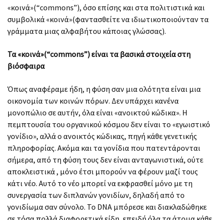
«κοινά»(“commons”), όσο επίσης και στα πολιτιστικά και
συμβολικά «κοινά»(φαντασθείτε να ιδιωτικοποιούνταν τα
γράμματα μιας αλφαβήτου κάποιας γλώσσας).
Τα «κοινά»(“commons”) είναι τα βασικά στοιχεία στη
βιόσφαιρα
Όπως αναφέραμε ήδη, η φύση σαν μια ολότητα είναι μια
οικονομία των κοινών πόρων. Δεν υπάρχει κανένα
μονοπώλιο σε αυτήν, όλα είναι «ανοικτού κώδικα». Η
πεμπτουσία του οργανικού κόσμου δεν είναι το «εγωιστικό
γονίδιο», αλλά ο ανοικτός κώδικας, πηγή κάθε γενετικής
πληροφορίας. Ακόμα και τα γονίδια που πατεντάρονται
σήμερα, από τη φύση τους δεν είναι ανταγωνιστικά, ούτε
αποκλειστικά , μόνο έτσι μπορούν να φέρουν μαζί τους
κάτι νέο. Αυτό το νέο μπορεί να εκφρασθεί μόνο με τη
συνεργασία των διπλανών γονιδίων, δηλαδή από το
γονιδίωμα σαν σύνολο. Το DNA μπόρεσε και διακλαδώθηκε
σε τόσα πολλά διαφορετικά είδη, επειδή όλα τα άτομα κάθε