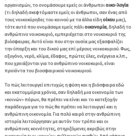
οργανισμών, το ονομάσουμε εμείς οι άνθρωποι
οικο-λογία
(τι δηλαδή σκεφτόμαστε εμείς οι άνθρωποι, σαν ένας από
τους νοικοκύρηδες του κοινού με τα άλλα είδη
οίκου
μας),
τότε αυτό που ονομάσαμε εμείς πάλι
οικονομία
, δηλαδή το
ανθρώπινο νοικοκυριό, εμπεριέχεται στο νοικοκυριό της
βιόσφαιρας. Αυτό είναι που στην ουσία μας εξασφαλίζει
την ύπαρξη και του δικού μας επί μέρους νοικοκυριού. Φως,
οξυγόνο, νερό, κλίμα, έδαφος, πρώτες ύλες, ενέργεια κ.λπ.,
που χρειάζονται για το ανθρώπινο νοικοκυριό, είναι
προϊόντα του βιοσφαιρικού νοικοκυριού.
Το πώς λειτουργεί επιτυχώς η φύση και η βιόσφαιρα εδώ
και εκατομμύρια χρόνια, σαν δηλαδή μια οικονομία των
«κοινών» πόρων, θα πρέπει να είναι και το κατεξοχήν
παράδειγμα για το πώς θα πρέπει να λειτουργεί και η
ανθρώπινη οικονομία. Για πολύ καιρό στην ανθρώπινη
ιστορία λειτούργησαν με αυτόν τον τρόπο και οι
ανθρώπινες κοινότητες, στηριζόμενες ακριβώς στην
οικονομία των «κοινών» συλλογικών αγαθών. Από κάποια