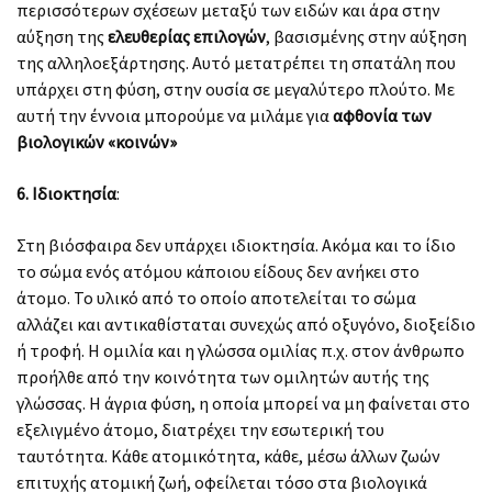
περισσότερων σχέσεων μεταξύ των ειδών και άρα στην
αύξηση της
ελευθερίας επιλογών
, βασισμένης στην αύξηση
της αλληλοεξάρτησης. Αυτό μετατρέπει τη σπατάλη που
υπάρχει στη φύση, στην ουσία σε μεγαλύτερο πλούτο. Με
αυτή την έννοια μπορούμε να μιλάμε για
αφθονία των
βιολογικών «κοινών»
6. Ιδιοκτησία
:
Στη βιόσφαιρα δεν υπάρχει ιδιοκτησία. Ακόμα και το ίδιο
το σώμα ενός ατόμου κάποιου είδους δεν ανήκει στο
άτομο. Το υλικό από το οποίο αποτελείται το σώμα
αλλάζει και αντικαθίσταται συνεχώς από οξυγόνο, διοξείδιο
ή τροφή. Η ομιλία και η γλώσσα ομιλίας π.χ. στον άνθρωπο
προήλθε από την κοινότητα των ομιλητών αυτής της
γλώσσας. Η άγρια φύση, η οποία μπορεί να μη φαίνεται στο
εξελιγμένο άτομο, διατρέχει την εσωτερική του
ταυτότητα. Κάθε ατομικότητα, κάθε, μέσω άλλων ζωών
επιτυχής ατομική ζωή, οφείλεται τόσο στα βιολογικά