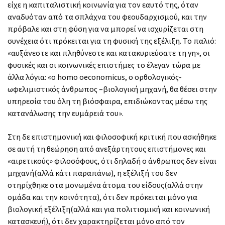
είχε η καπιταλιστική κοινωνία για τον εαυτό της, όταν
αναδυόταν από τα σπλάχνα του φεουδαρχισμού, και την
πρόβαλε και στη φύση για να μπορεί να ισχυρίζεται στη
συνέχεια ότι πρόκειται για τη φυσική της εξέλιξη. Το παλιό:
«αυξάνεστε και πληθύνεστε και κατακυριεύσατε τη γη», οι
φυσικές και οι κοινωνικές επιστήμες το έλεγαν τώρα με
άλλα λόγια: «ο homo oeconomicus, ο ορθολογικός-
ωφελιμιστικός άνθρωπος –βιολογική μηχανή, θα θέσει στην
υπηρεσία του όλη τη βιόσφαιρα, επιδιώκοντας μέσω της
κατανάλωσης την ευμάρειά του».
Στη δε επιστημονική και φιλοσοφική κριτική που ασκήθηκε
σε αυτή τη θεώρηση από ανεξάρτητους επιστήμονες και
«αιρετικούς» φιλοσόφους, ότι δηλαδή ο άνθρωπος δεν είναι
μηχανή(αλλά κάτι παραπάνω), η εξέλιξή του δεν
στηρίχθηκε στα μονωμένα άτομα του είδους(αλλά στην
ομάδα και την κοινότητα), ότι δεν πρόκειται μόνο για
βιολογική εξέλιξη(αλλά και για πολιτισμική και κοινωνική
κατασκευή), ότι δεν χαρακτηρίζεται μόνο από τον