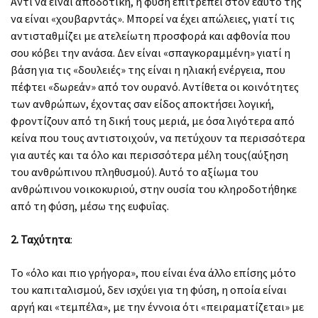
Αντί να είναι αποδοτική, η φύση επιτρέπει στον εαυτό της
να είναι «χουβαρντάς». Μπορεί να έχει απώλειες, γιατί τις
αντισταθμίζει με ατελείωτη προσφορά και αφθονία που
σου κόβει την ανάσα. Δεν είναι «σπαγκοραμμένη» γιατί η
βάση για τις «δουλειές» της είναι η ηλιακή ενέργεια, που
πέφτει «δωρεάν» από τον ουρανό. Αντίθετα οι κοινότητες
των ανθρώπων, έχοντας σαν είδος αποκτήσει λογική,
φροντίζουν από τη δική τους μεριά, με όσα λιγότερα από
κείνα που τους αντιστοιχούν, να πετύχουν τα περισσότερα
για αυτές και τα όλο και περισσότερα μέλη τους(αύξηση
του ανθρώπινου πληθυσμού). Αυτό το αξίωμα του
ανθρώπινου νοικοκυριού, στην ουσία του κληροδοτήθηκε
από τη φύση, μέσω της ευφυΐας.
2. Ταχύτητα
:
Το «όλο και πιο γρήγορα», που είναι ένα άλλο επίσης μότο
του καπιταλισμού, δεν ισχύει για τη φύση, η οποία είναι
αργή και «τεμπέλα», με την έννοια ότι «πειραματίζεται» με