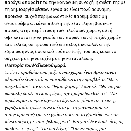
παράγει απαραίτητα την κοινωνική συνοχή, η σχέση της με
τη δημιουργία θέσεων εργασίας είναι πολύ αδύναμη,
προκαλεί συχνά περιβαλλοντικές παρεμβάσεις μη
αναστρέψιμες, κάνει πιθανή την εξάντληση βασικών
πόρων, στην περίπτωση των πλούσιων χωρών, αυτή
οφείλεται στην λεηλασία των πόρων των φτωχών χωρών
και, τελικά, σε προσωπικό επίπεδο, διευκολύνει την
εδραίωση ενός δουλικού τρόπου ζωής που μας καλεί να
συγχέουμε την ευτυχία με την κατανάλωση.
Η ιστορία του Μεξικανού ψαρά.
Σε ένα παραθαλάσσιο μεξικάνικο χωριό ένας Αμερικανός
πλησιάζει έναν ντόπιο που κάθεται στην προβλήτα. “Με τι
ασχολείσαι;” τον ρωτά. “Είμαι ψαράς.” Απαντά.-“Θα ναι μια
δύσκολη δουλεία Πόσες ώρες την ημέρα δουλεύεις;” -“Να
σηκώνομαι το πρωί ρίχνω τα δίχτυα, περίπου τρεις ώρες,
γυρίζω σπίτι τρώω κάνω σιέστα με τη γυναίκα μου το
απόγευμα παίζω με τα εγγόνια μου και το βραδάκι πάω και
πίνω μπύρες με τους φίλους μου.” -Και γιατί δεν δουλεύεις τις
διπλάσιες ώρες;” -“Για πιο λόγο;”-“Για να πάρεις μια