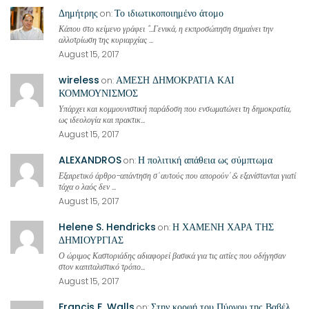
Δημήτρης
Το ιδιωτικοποιημένο άτομο
on:
Κάπου στο κείμενο γράφει "...Γενικά, η εκπροσώπηση σημαίνει την
αλλοτρίωση της κυριαρχίας ...
August 15, 2017
wireless
ΑΜΕΣΗ ΔΗΜΟΚΡΑΤΙΑ ΚΑΙ
on:
ΚΟΜΜΟΥΝΙΣΜΟΣ
Υπάρχει και κομμουνιστική παράδοση που ενσωματώνει τη δημοκρατία,
ως ιδεολογία και πρακτικ...
August 15, 2017
ALEXANDROS
Η πολιτική απάθεια ως σύμπτωμα
on:
Εξαιρετικό άρθρο-απάντηση σ' αυτούς που απορούν' & εξανίστανται γιατί
τάχα ο λαός δεν ...
August 15, 2017
Helene S. Hendricks
Η ΧΑΜΕΝΗ ΧΑΡΑ ΤΗΣ
on:
ΔΗΜΙΟΥΡΓΙΑΣ
Ο ώριμος Καστοριάδης αδιαφορεί βασικά για τις αιτίες που οδήγησαν
στον καπιταλιστικό τρόπο...
August 15, 2017
Francis F. Walls
Στην κορφή του Πύργου της Βαβέλ
on: