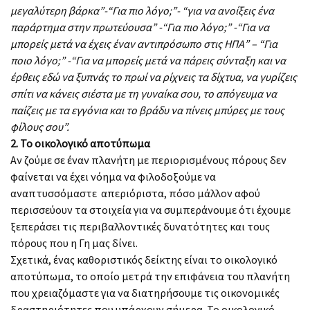
μεγαλύτερη βάρκα”-“Για πιο λόγο;”- “για να ανοίξεις ένα
παράρτημα στην πρωτεύουσα” -“Για πιο λόγο;” -“Για να
μπορείς μετά να έχεις έναν αντιπρόσωπο στις ΗΠΑ” – “Για
ποιο λόγο;” -“Για να μπορείς μετά να πάρεις σύνταξη και να
έρθεις εδώ να ξυπνάς το πρωί να ρίχνεις τα δίχτυα, να γυρίζεις
σπίτι να κάνεις σιέστα με τη γυναίκα σου, το απόγευμα να
παίζεις με τα εγγόνια και το βράδυ να πίνεις μπύρες με τους
φίλους σου”.
2. Το οικολογικό αποτύπωμα
Αν ζούμε σε έναν πλανήτη με περιορισμένους πόρους δεν
φαίνεται να έχει νόημα να φιλοδοξούμε να
αναπτυσσόμαστε απεριόριστα, πόσο μάλλον αφού
περισσεύουν τα στοιχεία για να συμπεράνουμε ότι έχουμε
ξεπεράσει τις περιβαλλοντικές δυνατότητες και τους
πόρους που η Γη μας δίνει.
Σχετικά, ένας καθοριστικός δείκτης είναι το οικολογικό
αποτύπωμα, το οποίο μετρά την επιφάνεια του πλανήτη
που χρειαζόμαστε για να διατηρήσουμε τις οικονομικές
δραστηριότητες που υπάρχουν σήμερα. Το οικολογικό