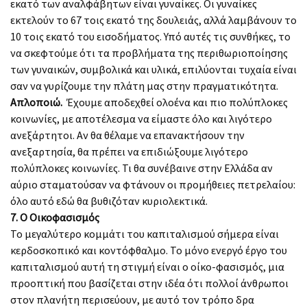
εκατό των αναλφάβητων είναι γυναίκες. Οι γυναίκες
εκτελούν το 67 τοις εκατό της δουλειάς, αλλά λαμβάνουν το
10 τοις εκατό του εισοδήματος. Υπό αυτές τις συνθήκες, το
να σκεφτούμε ότι τα προβλήματα της περιθωριοποίησης
των γυναικών, συμβολικά και υλικά, επιλύονται τυχαία είναι
σαν να γυρίζουμε την πλάτη μας στην πραγματικότητα.
Απλοποιώ.
Έχουμε αποδεχθεί ολοένα και πιο πολύπλοκες
κοινωνίες, με αποτέλεσμα να είμαστε όλο και λιγότερο
ανεξάρτητοι. Αν θα θέλαμε να επανακτήσουν την
ανεξαρτησία, θα πρέπει να επιδιώξουμε λιγότερο
πολύπλοκες κοινωνίες. Τι θα συνέβαινε στην Ελλάδα αν
αύριο σταματούσαν να φτάνουν οι προμήθειες πετρελαίου:
όλο αυτό εδώ θα βυθιζόταν κυριολεκτικά.
7. Ο Οικοφασισμός
Το μεγαλύτερο κομμάτι του καπιταλισμού σήμερα είναι
κερδοσκοπικό και κοντόφθαλμο. Το μόνο ενεργό έργο του
καπιταλισμού αυτή τη στιγμή είναι ο οίκο-φασισμός, μια
προοπτική που βασίζεται στην ιδέα ότι πολλοί άνθρωποι
στον πλανήτη περισεύουν, με αυτό τον τρόπο δρα