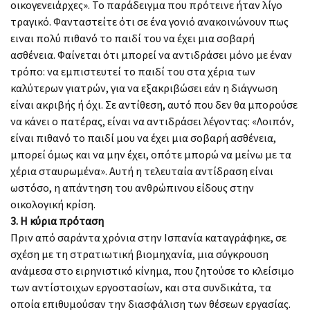
οικογενειάρχες». Το παράδειγμα που πρότεινε ήταν λίγο
τραγικό. Φανταστείτε ότι σε ένα γονιό ανακοινώνουν πως
ειναι πολύ πιθανό το παιδί του να έχει μια σοβαρή
ασθένεια. Φαίνεται ότι μπορεί να αντιδράσει μόνο με έναν
τρόπο: να εμπιστευτεί το παιδί του στα χέρια των
καλύτερων γιατρών, για να εξακριβώσει εάν η διάγνωση
είναι ακριβής ή όχι. Σε αντίθεση, αυτό που δεν θα μπορούσε
να κάνει ο πατέρας, είναι να αντιδράσει λέγοντας: «Λοιπόν,
είναι πιθανό το παιδί μου να έχει μια σοβαρή ασθένεια,
μπορεί όμως και να μην έχει, οπότε μπορώ να μείνω με τα
χέρια σταυρωμένα». Αυτή η τελευταία αντίδραση είναι
ωστόσο, η απάντηση του ανθρώπινου είδους στην
οικολογική κρίση.
3. Η κύρια πρόταση
Πριν από σαράντα χρόνια στην Ισπανία καταγράφηκε, σε
σχέση με τη στρατιωτική βιομηχανία, μια σύγκρουση
ανάμεσα στο ειρηνιστικό κίνημα, που ζητούσε το κλείσιμο
των αντίστοιχων εργοστασίων, και στα συνδικάτα, τα
οποία επιθυμούσαν την διασφάλιση των θέσεων εργασίας.