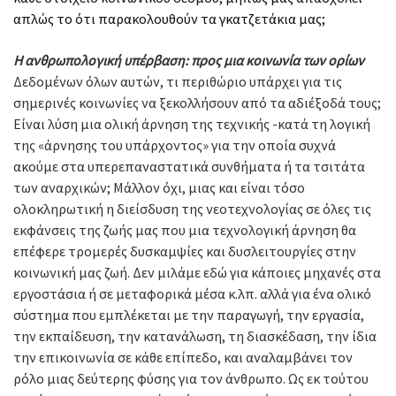
απλώς το ότι παρακολουθούν τα γκατζετάκια μας;
Η ανθρωπολογική υπέρβαση: προς μια κοινωνία των ορίων
Δεδομένων όλων αυτών, τι περιθώριο υπάρχει για τις
σημερινές κοινωνίες να ξεκολλήσουν από τα αδιέξοδά τους;
Είναι λύση μια ολική άρνηση της τεχνικής -κατά τη λογική
της «άρνησης του υπάρχοντος» για την οποία συχνά
ακούμε στα υπερεπαναστατικά συνθήματα ή τα τσιτάτα
των αναρχικών; Μάλλον όχι, μιας και είναι τόσο
ολοκληρωτική η διείσδυση της νεοτεχνολογίας σε όλες τις
εκφάνσεις της ζωής μας που μια τεχνολογική άρνηση θα
επέφερε τρομερές δυσκαμψίες και δυσλειτουργίες στην
κοινωνική μας ζωή. Δεν μιλάμε εδώ για κάποιες μηχανές στα
εργοστάσια ή σε μεταφορικά μέσα κ.λπ. αλλά για ένα ολικό
σύστημα που εμπλέκεται με την παραγωγή, την εργασία,
την εκπαίδευση, την κατανάλωση, τη διασκέδαση, την ίδια
την επικοινωνία σε κάθε επίπεδο, και αναλαμβάνει τον
ρόλο μιας δεύτερης φύσης για τον άνθρωπο. Ως εκ τούτου