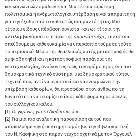
και κοινωνικών ομάδων κ.λπ. Μια τέτοια ευρύτερη
πολιτισμικά ή ανθρωπολογικά υπέρβαση είναι απαραίτητη
για την έξοδο από το καθεστώς ασημαντότητας. Μια
τέτοιου είδους υπέρβαση συνιστά -και ως τέτοια την
αντιλαμβανόμαστε- η ιδέα της
αποανάπτυξης
, την οποία
σπεύδουμε με κάθε ευκαιρία να υπερασπιστούμε σε τούτο
το περιοδικό. Μέσω της θεμελιακής αυτής μεταστροφής θα
αμφισβητηθεί και η καταστροφική παράνοια της
νεοτεχνολογίας, ανοίγοντας ίσως τον δρόμο προς ένα πιο
δημοκρατικό τεχνικό σύστημα: μια δημοκρατικού τύπου
τεχνική που, αντί να ιεροποιεί και να ενσαρκώνει την
υπέρβαση κάθε ορίων, θα προσφέρει στον άνθρωπο τη
δυνατότητα να τα ορίζει ο ίδιος κάθε φορά προς όφελος
του συλλογικού καλού.
[1]
Οι γκρίνιες για το Διαδίκτυο
, ό.π.
[2]
Για μια πιο αναλυτική παρουσίαση αυτού που
αποκαλούμε «υγιή συντηρητισμό» βλ. την βιβλιοκριτική
του Ν. Κασφίκη στο παρόν τεύχος σχετικά με τον Όργουελ