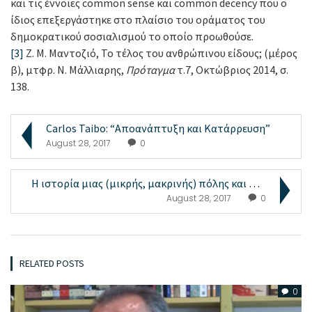
και τις έννοιες common sense και common decency που ο
ίδιος επεξεργάστηκε στο πλαίσιο του οράματος του
δημοκρατικού σοσιαλισμού το οποίο προωθούσε.
[3]
Ζ. Μ. Μαντοζιό, Το τέλος του ανθρώπινου είδους; (μέρος
β), μτφρ. Ν. Μάλλιαρης,
Πρόταγμα
τ.7, Οκτώβριος 2014, σ.
138.
Carlos Taibo: “Αποανάπτυξη και Κατάρρευση”
August 28, 2017
0
Η ιστορία μιας (μικρής, μακρινής) πόλης και μιας (...
August 28, 2017
0
RELATED POSTS
0