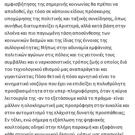
αμφισβήτησης της σημερινής κοινωνίας θα πρέπει να
αποδοθεί, όχι τόσο σε κάποιου είδους πρόσκαιρης
υποχώρησης της πολιτικής και ταξικής συνείδησης, όπως
συνήθως διατυμπανίζει η Αριστερά, αλλά κατά βάση στην
ολοένα και πιο παγιωμένη τάση αποσύνθεσης των
κοινωνικών δεσμών και της ίδιας της έννοιας της
συλλογικότητας; Μήπως στην αδυναμία εμφάνισης
πολιτικών αγώνων στις πόλεις και τις γειτονιές τους
συμβάλλει και ο ναρκισσιστικός τρόπος ζωής ο οποίος διά
του τεχνολογικού εθισμού μας αναπαράγεται και
γιγαντώνεται; Πόσο θετικό ή πόσο αρνητικό είναι το
κινηματικό ισοζύγιο που έχει να επιδείξει η πολυθρύλητη
προσβασιμότητα στην υπερ-πληροφόρηση, όταν η κύρια
λειτουργία της -αν το εξετάσουμε καλά το πράγμα- είναι
μάλλον η ολοκληρωτική μας προσρόφηση στην ευκολία και
στον αυτοματισμό της ελάχιστης δυνατής προσπάθειας;
Εν τέλει, ενώ σήμερα η εξάπλωση της ψηφιακής
κουλτούρας οδηγεί στην πλήρη παρακμή και εξαφάνιση
κάθε στοιχείο κοινωνικού δεσμού, μήπως μας απασχολεί