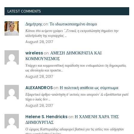
LATEST COMMENTS
Δημήτρης
Το ιδιωτικοποιημένο άτομο
on:
Κάπου στο κείμενο γράφει "...Γενικά, η εκπροσώπηση σημαίνει την
αλλοτρίωση της κυριαρχίας ...
August 28, 2017
wireless
ΑΜΕΣΗ ΔΗΜΟΚΡΑΤΙΑ ΚΑΙ
on:
ΚΟΜΜΟΥΝΙΣΜΟΣ
Υπάρχει και κομμουνιστική παράδοση που ενσωματώνει τη δημοκρατία,
ως ιδεολογία και πρακτικ...
August 28, 2017
ALEXANDROS
Η πολιτική απάθεια ως σύμπτωμα
on:
Εξαιρετικό άρθρο-απάντηση σ' αυτούς που απορούν' & εξανίστανται γιατί
τάχα ο λαός δεν ...
August 28, 2017
Helene S. Hendricks
Η ΧΑΜΕΝΗ ΧΑΡΑ ΤΗΣ
on:
ΔΗΜΙΟΥΡΓΙΑΣ
Ο ώριμος Καστοριάδης αδιαφορεί βασικά για τις αιτίες που οδήγησαν
στον καπιταλιστικό τρόπο...