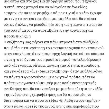
μια έστω και στα χαρτιά απόρριψη αυτού του τεχνικού
συστήματος μπορεί και να οδηγούσε σε ένα είδος
«πυρηνικής καταστροφής» από τη στιγμή που δεν έχουμε
με τι να το αντικαταστήσουμε, παρόλο που θα πρέπει
ούτως ή άλλως να μειωθεί η έκταση και η ικανότητα αυτού
του συστήματος να παρεμβαίνει στην κοινωνική και
προσωπική ζωή.
Η συζήτηση μας φέρνει και πάλι μπροστά στο αδιέξοδο
που βάζει η επικράτηση του αντιαυταρχικού φαντασιακού
στην εποχή μας: όταν η κυρίαρχη λογική αυτού του κόσμου
είναι η -στο όνομα του προοδευτισμού- «απελευθέρωση»
από κάθε νόρμα, ρίζωμα, μόνιμη ταυτότητα, παράδοση,
και γενικότερα κάθε «διαμεσολάβηση»∙ όταν με άλλα λόγια
τα πάντα συγκροτούνται με αρνητικό τρόπο, τότε θα
πρέπει να αγωνιστούμε υπέρ μιας υγιώς συντηρητικής
αντίληψης που θα επαναφέρει με μια θετικότητα την ιδέα
της ανθρώπινης χειραφέτησης και θα προσπαθεί να
διατηρήσει και να προστατέψει -δηλαδή να συντηρήσει-
στοιχεία και αρετές της ανθρώπινης συμπεριφοράς που