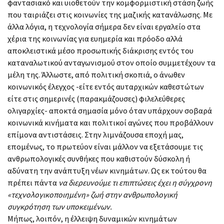
φαντασιακό και υιοθετούν την κομφορμιστική στάση ζωής
που ταιριάζει στις κοινωνίες της μαζικής κατανάλωσης. Με
άλλα λόγια, η τεχνολογία σήμερα δεν είναι εργαλείο στα
χέρια της κοινωνίας για ευημερία και πρόοδο αλλά
αποκλειστικά μέσο προσωπικής διάκρισης εντός του
καταναλωτικού ανταγωνισμού στον οποίο συμμετέχουν τα
μέλη της. Άλλωστε, από πολιτική σκοπιά, ο άνωθεν
κοινωνικός έλεγχος -είτε εντός αυταρχικών καθεστώτων
είτε στις σημερινές (παρακμάζουσες) φιλελεύθερες
ολιγαρχίες- αποκτά σημασία μόνο όταν υπάρχουν σοβαρά
κοινωνικά κινήματα και πολιτικοί αγώνες που προβάλλουν
επίμονα αντιστάσεις. Στην λιμνάζουσα εποχή μας,
επομένως, το πρωτεύον είναι μάλλον να εξετάσουμε τις
ανθρωπολογικές συνθήκες που καθιστούν δύσκολη ή
αδύνατη την ανάπτυξη νέων κινημάτων. Ως εκ τούτου θα
πρέπει πάντα
να διερευνούμε τι επιπτώσεις έχει η σύγχρονη
«τεχνολογικοποιημένη» ζωή στην ανθρωπολογική
συγκρότηση των υποκειμένων.
Μήπως, λοιπόν, η έλλειψη δυναμικών κινημάτων