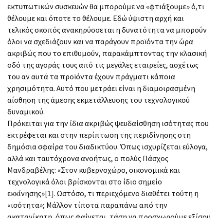
εκτυπωτικών συσκευών θα μπορούμε να «φτιάξουμε» ό,τι
θέλουμε και όποτε το θέλουμε. Εδώ ύψιστη αρχή και
τελικός σκοπός ανακηρύσσεται η δυνατότητα να μπορούν
όλοι να σχεδιάζουν και να παράγουν προϊόντα την ώρα
ακριβώς που το επιθυμούν, παρακάμπτοντας την κλασική
οδό της αγοράς τους από τις μεγάλες εταιρείες, ασχέτως
του αν αυτά τα προϊόντα έχουν πράγματι κάποια
χρησιμότητα. Αυτό που μετράει είναι η διαμοιρασμένη
αίσθηση της άμεσης εκμετάλλευσης του τεχνολογικού
δυναμικού.
Πρόκειται για την ίδια ακριβώς ψευδαίσθηση ισότητας που
εκτρέφεται και στην περίπτωση της περιδίνησης στη
δημόσια σφαίρα του διαδικτύου. Όπως ισχυρίζεται εύλογα,
αλλά και ταυτόχρονα ανοήτως, ο πολύς Πάσχος
Μανδραβέλης: «Στον κυβερνοχώρο, οικονομικά και
τεχνολογικά όλοι βρίσκονται στο ίδιο σημείο
εκκίνησης»
[1]
. Ωστόσο, τι περιεχόμενο διαθέτει τούτη η
«ισότητα»; Μάλλον τίποτα παραπάνω από την
ακατανίκητη, όπως φαίνεται, τάση να προσχωρούμε εξίσου