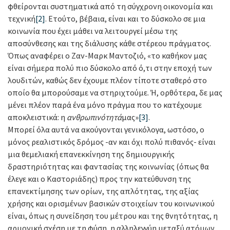
φθείρονται συστηματικά από τη σύγχρονη οικονομία και
τεχνική
[2]
. Ετούτο, βέβαια, είναι και το δύσκολο σε μια
κοινωνία που έχει μάθει να λειτουργεί μέσω της
αποσύνθεσης και της διάλυσης κάθε στέρεου πράγματος.
Όπως αναφέρει ο Ζαν-Μαρκ Μαντοζιό, «το καθήκον μας
είναι σήμερα πολύ πιο δύσκολο από ό,τι στην εποχή των
λουδιτών, καθώς δεν έχουμε πλέον τίποτε σταθερό στο
οποίο θα μπορούσαμε να στηριχτούμε. Ή, ορθότερα, δε μας
μένει πλέον παρά ένα μόνο πράγμα που το κατέχουμε
αποκλειστικά: η
ανθρωπινότητά
μας»
[3]
.
Μπορεί όλα αυτά να ακούγονται γενικόλογα, ωστόσο, ο
μόνος ρεαλιστικός δρόμος -αν και όχι πολύ πιθανός- είναι
μια θεμελιακή επανεκκίνηση της δημιουργικής
δραστηριότητας και φαντασίας της κοινωνίας (όπως θα
έλεγε και ο Καστοριάδης) προς την κατεύθυνση της
επανεκτίμησης των ορίων, της απλότητας, της αξίας
χρήσης και ορισμένων βασικών στοιχείων του κοινωνικού
είναι, όπως η συνείδηση του μέτρου και της θνητότητας, η
αρμονική σχέση με τη φύση, η αλληλεγγύη μεταξύ ατόμων