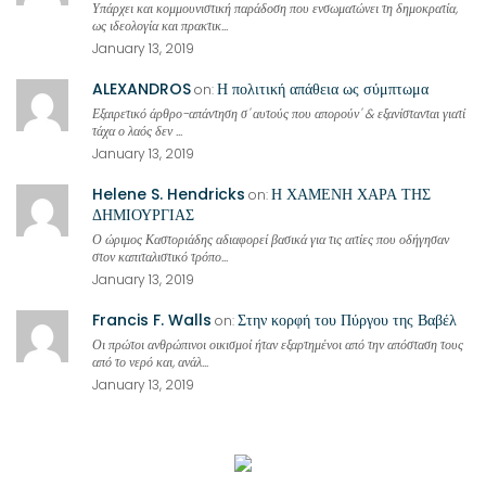
Υπάρχει και κομμουνιστική παράδοση που ενσωματώνει τη δημοκρατία,
ως ιδεολογία και πρακτικ...
January 13, 2019
ALEXANDROS
Η πολιτική απάθεια ως σύμπτωμα
on:
Εξαιρετικό άρθρο-απάντηση σ' αυτούς που απορούν' & εξανίστανται γιατί
τάχα ο λαός δεν ...
January 13, 2019
Helene S. Hendricks
Η ΧΑΜΕΝΗ ΧΑΡΑ ΤΗΣ
on:
ΔΗΜΙΟΥΡΓΙΑΣ
Ο ώριμος Καστοριάδης αδιαφορεί βασικά για τις αιτίες που οδήγησαν
στον καπιταλιστικό τρόπο...
January 13, 2019
Francis F. Walls
Στην κορφή του Πύργου της Βαβέλ
on:
Οι πρώτοι ανθρώπινοι οικισμοί ήταν εξαρτημένοι από την απόσταση τους
από το νερό και, ανάλ...
January 13, 2019