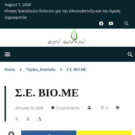
August 7, 2026
Κίνηση Τρικαλινών Πολιτών για την Αποανάπτυξη και την Άμεση
Δημοκρατία
Home
Topika_Kinimata
Σ.Ε. ΒΙΟ.ΜΕ
Σ.Ε. ΒΙΟ.ΜΕ
January 13, 2019
0
comments
0