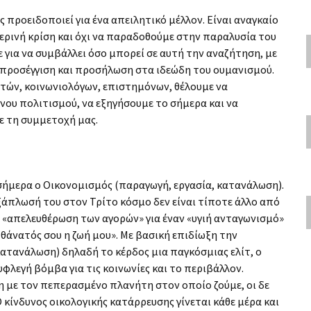
προειδοποιεί για ένα απειλητικό μέλλον. Είναι αναγκαίο
ρινή κρίση και όχι να παραδοθούμε στην παραλυσία του
για να συμβάλλει όσο μπορεί σε αυτή την αναζήτηση, με
ή προσέγγιση και προσήλωση στα ιδεώδη του ουμανισμού.
τών, κοινωνιολόγων, επιστημόνων, θέλουμε να
νου πολιτισμού, να εξηγήσουμε το σήμερα και να
ε τη συμμετοχή μας.
 σήμερα ο Οικονομισμός (παραγωγή, εργασία, κατανάλωση).
ξάπλωσή του στον Τρίτο κόσμο δεν είναι τίποτε άλλο από
 «απελευθέρωση των αγορών» για έναν «υγιή ανταγωνισμό»
άνατός σου η ζωή μου». Με βασική επιδίωξη την
τανάλωση) δηλαδή το κέρδος μια παγκόσμιας ελίτ, ο
λεγή βόμβα για τις κοινωνίες και το περιβάλλον.
 με τον πεπερασμένο πλανήτη στον οποίο ζούμε, οι δε
 κίνδυνος οικολογικής κατάρρευσης γίνεται κάθε μέρα και