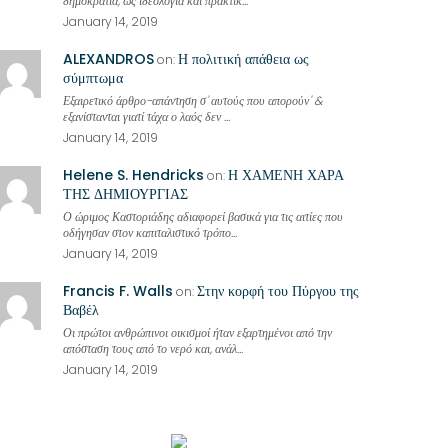
δημοκρατία, ως ιδεολογία και πρακτικ...
January 14, 2019
ALEXANDROS
Η πολιτική απάθεια ως
on:
σύμπτωμα
Εξαιρετικό άρθρο-απάντηση σ' αυτούς που απορούν' &
εξανίστανται γιατί τάχα ο λαός δεν ...
January 14, 2019
Helene S. Hendricks
Η ΧΑΜΕΝΗ ΧΑΡΑ
on:
ΤΗΣ ΔΗΜΙΟΥΡΓΙΑΣ
Ο ώριμος Καστοριάδης αδιαφορεί βασικά για τις αιτίες που
οδήγησαν στον καπιταλιστικό τρόπο...
January 14, 2019
Francis F. Walls
Στην κορφή του Πύργου της
on:
Βαβέλ
Οι πρώτοι ανθρώπινοι οικισμοί ήταν εξαρτημένοι από την
απόσταση τους από το νερό και, ανάλ...
January 14, 2019