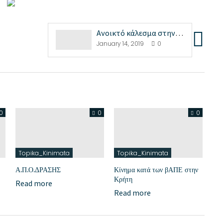
Ανοικτό κάλεσμα στην «Από Κοινού» Συνέλευση
January 14, 2019
0
0
0
0
Topika_Kinimata
Topika_Kinimata
Α.Π.Ο.ΔΡΑΣΗΣ
Κίνημα κατά των βΑΠΕ στην
Κρήτη
Read more
Read more