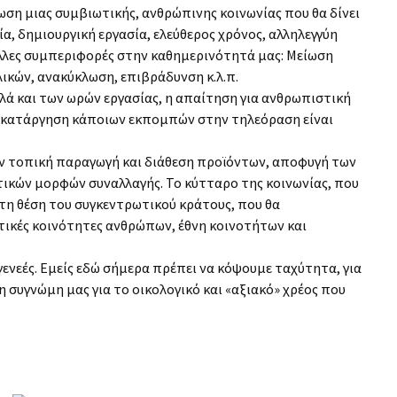
ση μιας συμβιωτικής, ανθρώπινης κοινωνίας που θα δίνει
α, δημιουργική εργασία, ελεύθερος χρόνος, αλληλεγγύη
 άλλες συμπεριφορές στην καθημερινότητά μας: Μείωση
ικών, ανακύκλωση, επιβράδυνση κ.λ.π.
λά και των ωρών εργασίας, η απαίτηση για ανθρωπιστική
αι κατάργηση κάποιων εκπομπών στην τηλεόραση είναι
ν τοπική παραγωγή και διάθεση προϊόντων, αποφυγή των
ικών μορφών συναλλαγής. Το κύτταρο της κοινωνίας, που
Στη θέση του συγκεντρωτικού κράτους, που θα
τικές κοινότητες ανθρώπων, έθνη κοινοτήτων και
ενεές. Εμείς εδώ σήμερα πρέπει να κόψουμε ταχύτητα, για
 συγνώμη μας για το οικολογικό και «αξιακό» χρέος που