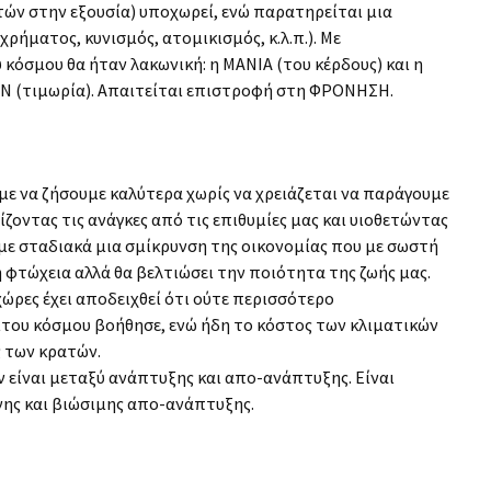
ών στην εξουσία) υποχωρεί, ενώ παρατηρείται μια
ήματος, κυνισμός, ατομικισμός, κ.λ.π.). Με
κόσμου θα ήταν λακωνική: η ΜΑΝΙΑ (του κέρδους) και η
ΙΝ (τιμωρία). Απαιτείται επιστροφή στη ΦΡΟΝΗΣΗ.
ε να ζήσουμε καλύτερα χωρίς να χρειάζεται να παράγουμε
ζοντας τις ανάγκες από τις επιθυμίες μας και υιοθετώντας
με σταδιακά μια σμίκρυνση της οικονομίας που με σωστή
τη φτώχεια αλλά θα βελτιώσει την ποιότητα της ζωής μας.
 χώρες έχει αποδειχθεί ότι ούτε περισσότερο
ίτου κόσμου βοήθησε, ενώ ήδη το κόστος των κλιματικών
ς των κρατών.
ν είναι μεταξύ ανάπτυξης και απο-ανάπτυξης. Είναι
ενης και βιώσιμης απο-ανάπτυξης.