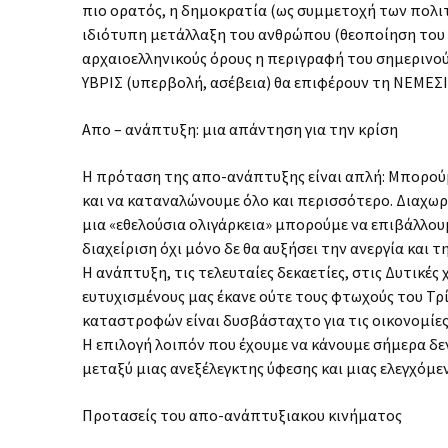
πιο ορατός, η δημοκρατία (ως συμμετοχή των πολιτ
ιδιότυπη μετάλλαξη του ανθρώπου (θεοποίηση του χρ
αρχαιοελληνικούς όρους η περιγραφή του σημερινού 
ΥΒΡΙΣ (υπερβολή, ασέβεια) θα επιφέρουν τη ΝΕΜΕΣ
Απο – ανάπτυξη: μια απάντηση για την κρίση
Η πρόταση της απο-ανάπτυξης είναι απλή: Μπορούμ
και να καταναλώνουμε όλο και περισσότερο. Διαχωρί
μια «εθελούσια ολιγάρκεια» μπορούμε να επιβάλλου
διαχείριση όχι μόνο δε θα αυξήσει την ανεργία και 
Η ανάπτυξη, τις τελευταίες δεκαετίες, στις Δυτικές
ευτυχισμένους μας έκανε ούτε τους φτωχούς του Τρ
καταστροφών είναι δυσβάσταχτο για τις οικονομίε
Η επιλογή λοιπόν που έχουμε να κάνουμε σήμερα δε
μεταξύ μιας ανεξέλεγκτης ύφεσης και μιας ελεγχόμ
Προτασείς του απο-ανάπτυξιακου κινήματος