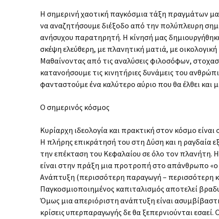
Η σημερινή χαοτική παγκόσμια τάξη πραγμάτων μας 
να αναζητήσουμε διέξοδο από την πολύπλευρη σημε
ανήσυχου παρατηρητή. Η κίνησή μας δημιουργήθηκε 
σκέψη ελεύθερη, με πλανητική ματιά, με οικολογικ
Μαθαίνοντας από τις αναλύσεις φιλοσόφων, στοχασ
κατανοήσουμε τις κινητήριες δυνάμεις του ανθρώπι
φανταστούμε ένα καλύτερο αύριο που θα έλθει και μ
Ο σημερινός κόσμος
Κυρίαρχη ιδεολογία και πρακτική στον κόσμο είναι
Η πλήρης επικράτησή του στη Δύση και η ραγδαία ε
την επέκταση του Κεφαλαίου σε όλο τον πλανήτη. Η
είναι στην πράξη μια προτροπή στο απάνθρωπο «ο θ
Ανάπτυξη (περισσότερη παραγωγή – περισσότερη κα
Παγκοσμιοποιημένος καπιταλισμός αποτελεί βραδυφ
Όμως μια απεριόριστη ανάπτυξη είναι ασυμβίβαστη
κρίσεις υπερπαραγωγής δε θα ξεπερνιούνται εσαεί. Ο