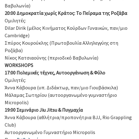
Βαβυλωνία)
20:00 Δημοκρατία χωρίς Κράτος: Το Πείραμα της Ροζάβα
Ομιλητές:
Dilar Dirik (μέλος Κινήματος Κούρδων Γυναικών, παν/μιο
Cambridge)
Σπύρος Κουρούκλης (Πρωτοβουλία Αλληλεγγύης στη
Ροζάβα)
Νίκος Κατσιαούνης (περιοδικό Βαβυλωνία)
WORKSHOPS
17:00
Πολεμικές τέχνες, Αυτοοργάνωση & Φύλο
Ομιλητές:
Άννα Κάβουρα (υπ. Διδάκτωρ, παν/μιο Γιουβάσκιλα)
Μάλαμας Σωτηρίου (αυτοοργανωμένο γυμναστήριο
Micropolis)
19:00 Σεμινάριο
Jiu
Jitsu
& Πυγμαχία
Άννα Κάβουρα (
αθλήτρια/προπονήτρια BJJ, Rio Grappling
Club
)
Αυτοοργανωμένο Γυμναστήριο Micropolis