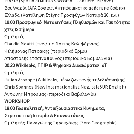
Ιταλία (Spazio di Mutuo Soccorso
–
Cantiere, Μιλάνο)
Βουλγαρία (AFA Σόφιας, Антифашистко действие София)
Ελλάδα (Κατάληψη Στέγης Προσφύγων Νοταρά 26, κ.α.)
19:00 Προσφυγικό: Μετακινήσεις Πληθυσμών και Ταυτότητα
χτες & σήμερα
Ομιλητές:
Claudia Moatti (παν/μιο Νότιας Καλιφόρνιας)
Φιλήμονας Πατσάκης (περιοδικό Ερμα)
Αποστόλης Στασινόπουλος (περιοδικό Βαβυλωνία)
20:30
Wikileaks
,
TTIP
& Ψηφιακά Δικαιώματα/
IoT
Ομιλητές:
Julian Assange (Wikileaks, μέσω ζωντανής τηλεδιάσκεψης)
Chris Spannos (New Internationalist Mag, teleSUR English)
Αντώνης Μπρούμας (περιοδικό Βαβυλωνία)
WORKSHOP
19:00 Γεωπολιτική, Αντιεξουσιαστικά Κινήματα,
Στρατιωτική Ιστορία & Επαναστάσεις
Ομιλητής: Παναγιώτης Ξηρουχάκης (Zero Geographic)