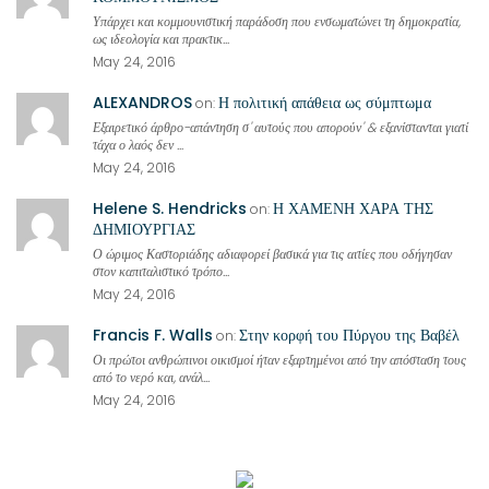
Υπάρχει και κομμουνιστική παράδοση που ενσωματώνει τη δημοκρατία,
ως ιδεολογία και πρακτικ...
May 24, 2016
ALEXANDROS
Η πολιτική απάθεια ως σύμπτωμα
on:
Εξαιρετικό άρθρο-απάντηση σ' αυτούς που απορούν' & εξανίστανται γιατί
τάχα ο λαός δεν ...
May 24, 2016
Helene S. Hendricks
Η ΧΑΜΕΝΗ ΧΑΡΑ ΤΗΣ
on:
ΔΗΜΙΟΥΡΓΙΑΣ
Ο ώριμος Καστοριάδης αδιαφορεί βασικά για τις αιτίες που οδήγησαν
στον καπιταλιστικό τρόπο...
May 24, 2016
Francis F. Walls
Στην κορφή του Πύργου της Βαβέλ
on:
Οι πρώτοι ανθρώπινοι οικισμοί ήταν εξαρτημένοι από την απόσταση τους
από το νερό και, ανάλ...
May 24, 2016