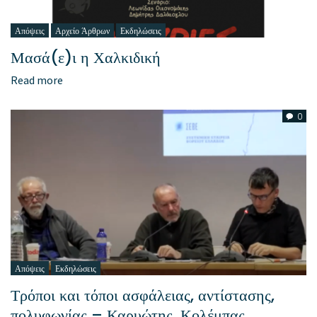
Απόψεις
Αρχείο Άρθρων
Εκδηλώσεις
Μασά(ε)ι η Χαλκιδική
Read more
0
Απόψεις
Εκδηλώσεις
Τρόποι και τόποι ασφάλειας, αντίστασης,
πολυφωνίας – Καρυώτης, Κολέμπας,