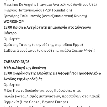
Massimo De Angelis (παν/μιο Ανατολικού Λονδίνου UEL)
Γιώργος Παπανικολάου (P2P Foundation)
Γρηγόρης Τσιλιμαντός (Αντιεξουσιαστική Κίνηση)
WORKSHOP
18:00
Κρίση & Ανεξάρτητη Δημιουργία στο Σύγχρονο
Θέατρο
Ομιλητές:
Ορέστης Τάτσης (σκηνοθέτης, περιοδικό Ερμα)
Σάββας Στρούμπος (σκηνοθέτης, ομάδα
Σημείο Μηδέν
)
ΣΑΒΒΑΤΟ 28/05
Η Μεταλλαγή της Ευρώπης
18:00 Θωράκιση της Ευρώπης με Αφορμή το Προσφυγικό &
Ανοδος της
A
κροδεξιάς
Ομιλητές:
Μέλη Πρωτοβουλιών για τους Πρόσφυγες από:
Γαλλία (καταυλισμός μεταναστών, προσφύγων στο Καλαί)
Γερμανία (Ums Ganze!, Beyond Europe)