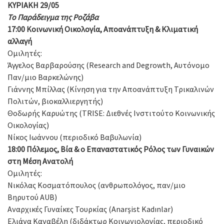
KY
ΡΙΑΚΗ 29/05
Το Παράδειγμα της
Ροζάβα
17:00 Κοινωνική Οικολογία, Αποανάπτυξη & Κλιματική
αλλαγή
Ομιλητές:
Άγγελος Βαρβαρούσης (Research and Degrowth, Αυτόνομο
Παν/μιο Βαρκελώνης)
Γιάννης Μπίλλας (Κίνηση για την Αποανάπτυξη Τρικαλινών
Πολιτών, βιοκαλλιεργητής)
Θοδωρής Καρυώτης (TRISE: Διεθνές Ινστιτούτο Κοινωνικής
Οικολογίας)
Νίκος Ιωάννου (περιοδικό Βαβυλωνία)
18:00 Πόλεμος, Βία & ο Επαναστατικός Ρόλος των Γυναικών
στη Μέση Ανατολή
Ομιλητές:
Νικόλας Κοσματόπουλος (ανθρωπολόγος, παν/μιο
Βηρυτού AUB)
Αναρχικές Γυναίκες Τουρκίας (Anarşist Kadınlar)
Ελιάνα Καναβέλη (διδάκτωρ Κοινωνιολογίας, περιοδικό