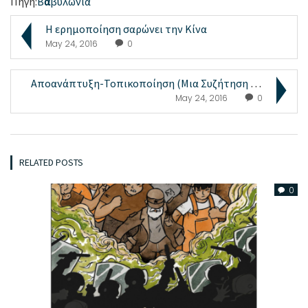
Πηγη:
Β
α
βυλωνία
Η ερημοποίηση σαρώνει την Κίνα
May 24, 2016
0
Αποανάπτυξη-Τοπικοποίηση (Μια Συζήτηση Με Τον Γ. Μ...
May 24, 2016
0
RELATED POSTS
0