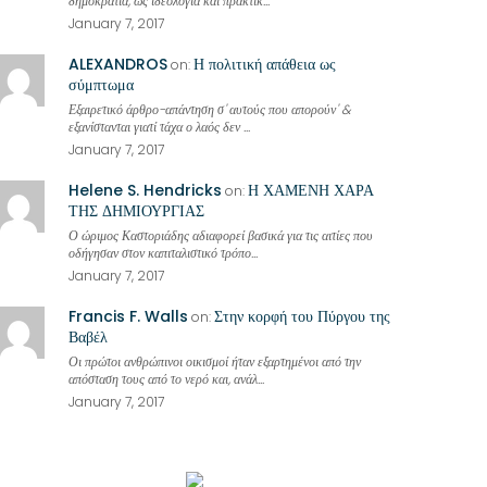
δημοκρατία, ως ιδεολογία και πρακτικ...
January 7, 2017
ALEXANDROS
Η πολιτική απάθεια ως
on:
σύμπτωμα
Εξαιρετικό άρθρο-απάντηση σ' αυτούς που απορούν' &
εξανίστανται γιατί τάχα ο λαός δεν ...
January 7, 2017
Helene S. Hendricks
Η ΧΑΜΕΝΗ ΧΑΡΑ
on:
ΤΗΣ ΔΗΜΙΟΥΡΓΙΑΣ
Ο ώριμος Καστοριάδης αδιαφορεί βασικά για τις αιτίες που
οδήγησαν στον καπιταλιστικό τρόπο...
January 7, 2017
Francis F. Walls
Στην κορφή του Πύργου της
on:
Βαβέλ
Οι πρώτοι ανθρώπινοι οικισμοί ήταν εξαρτημένοι από την
απόσταση τους από το νερό και, ανάλ...
January 7, 2017