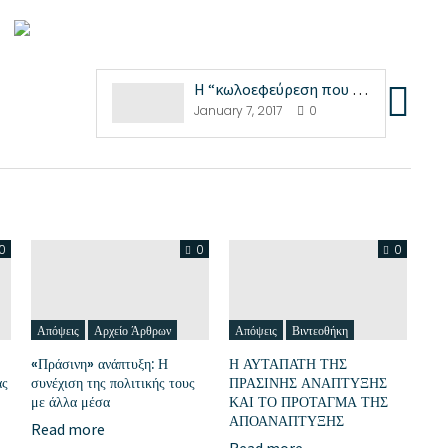
Η “κωλοεφεύρεση που τη λένε ρολόι” – Μίσσιος
January 7, 2017
0
0
0
0
Απόψεις
Αρχείο Άρθρων
Απόψεις
Βιντεοθήκη
«Πράσινη» ανάπτυξη: Η
Η ΑΥΤΑΠΑΤΗ ΤΗΣ
ας
συνέχιση της πολιτικής τους
ΠΡΑΣΙΝΗΣ ΑΝΑΠΤΥΞΗΣ
με άλλα μέσα
ΚΑΙ ΤΟ ΠΡΟΤΑΓΜΑ ΤΗΣ
ΑΠΟΑΝΑΠΤΥΞΗΣ
Read more
Read more