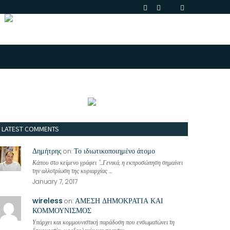
LATEST COMMENTS
Δημήτρης
Το ιδιωτικοποιημένο άτομο
on:
Κάπου στο κείμενο γράφει "...Γενικά, η εκπροσώπηση σημαίνει
την αλλοτρίωση της κυριαρχίας ...
January 7, 2017
wireless
ΑΜΕΣΗ ΔΗΜΟΚΡΑΤΙΑ ΚΑΙ
on:
ΚΟΜΜΟΥΝΙΣΜΟΣ
Υπάρχει και κομμουνιστική παράδοση που ενσωματώνει τη