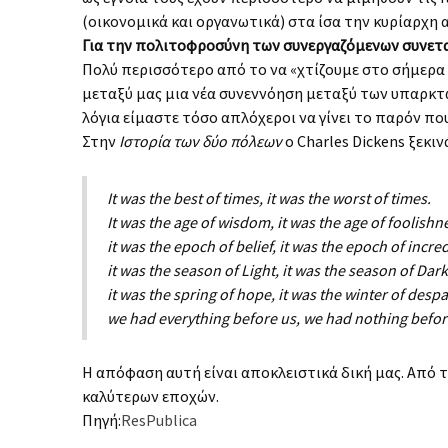
(οικονομικά και οργανωτικά) στα ίσα την κυρίαρχη
Για την πολιτοφροσύνη των συνεργαζόμενων συνετ
Πολύ περισσότερο από το να «χτίζουμε στο σήμερα
μεταξύ μας μια νέα συνεννόηση μεταξύ των υπαρκτώ
λόγια είμαστε τόσο απλόχεροι να γίνει το παρόν πο
Στην
Ιστορία των δύο πόλεων
ο Charles Dickens ξεκιν
It was the best of times, it was the worst of times
.
It was
the age of wisdom, it was the age of foolishn
it was the epoch of belief, it was the epoch of incred
it was the season of Light, it was the season of Dar
it was the spring of hope, it was the winter of despa
we had everything before us, we had nothing befor
Η απόφαση αυτή είναι αποκλειστικά δική μας. Από τ
καλύτερων εποχών.
Πηγή:
ResPublica