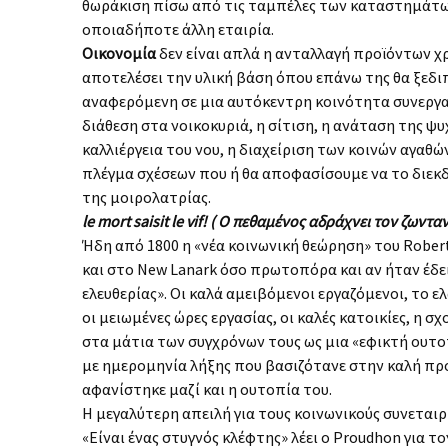
θωράκιση πίσω από τις ταμπέλες των καταστημάτων
οποιαδήποτε άλλη εταιρία.
Οικονομία
δεν είναι απλά η ανταλλαγή προϊόντων χ
αποτελέσει την υλική βάση όπου επάνω της θα ξεδι
αναφερόμενη σε μια αυτόκεντρη κοινότητα συνεργα
διάθεση στα νοικοκυριά, η σίτιση, η ανάταση της ψυ
καλλιέργεια του νου, η διαχείριση των κοινών αγαθ
πλέγμα σχέσεων που ή θα αποφασίσουμε να το διεκ
της μοιρολατρίας.
le mort saisit le vif!
( Ο πεθαμένος αδράχνει τον ζωνταν
Ήδη από 1800 η «νέα κοινωνική θεώρηση» του Rober
και στο New Lanark όσο πρωτοπόρα και αν ήταν έδε
ελευθερίας». Οι καλά αμειβόμενοι εργαζόμενοι, το ε
οι μειωμένες ώρες εργασίας, οι καλές κατοικίες, η
στα μάτια των συγχρόνων τους ως μια «εφικτή ουτ
με ημερομηνία λήξης που βασιζότανε στην καλή προ
αφανίστηκε μαζί και η ουτοπία του.
Η μεγαλύτερη απειλή για τους κοινωνικούς συνεταιρ
«Είναι ένας στυγνός κλέφτης» λέει ο Prοudhon για τ