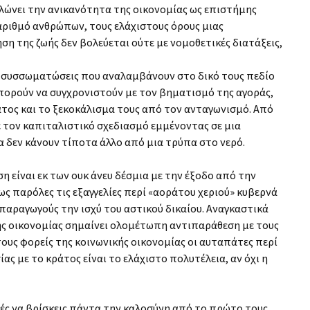
λώνει την ανικανότητα της οικονομίας ως επιστήμης
 αριθμό ανθρώπων, τους ελάχιστους όρους μιας
η της ζωής δεν βολεύεται ούτε με νομοθετικές διατάξεις,
ι συσσωματώσεις που αναλαμβάνουν στο δικό τους πεδίο
πορούν να συγχρονιστούν με τον βηματισμό της αγοράς,
ος και το ξεκοκάλισμα τους από τον ανταγωνισμό. Από
με τον καπιταλιστικό σχεδιασμό εμμένοντας σε μια
α δεν κάνουν τίποτα άλλο από μια τρύπα στο νερό.
 είναι εκ των ουκ άνευ δέσμια με την έξοδο από την
ς παρόλες τις εξαγγελίες περί «αοράτου χεριού» κυβερνά
παραγωγούς την ισχύ του αστικού δικαίου. Αναγκαστικά
ης οικονομίας σημαίνει ολομέτωπη αντιπαράθεση με τους
τους φορείς της κοινωνικής οικονομίας οι αυταπάτες περί
ς με το κράτος είναι το ελάχιστο πολυτέλεια, αν όχι η
χές να βρίσκεις πάντα την καλοσύνη από το πρώτο τους