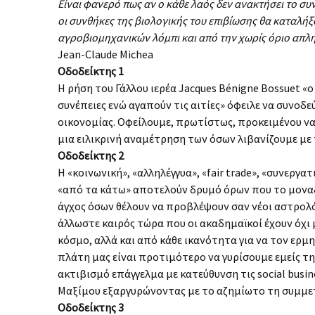
Είναι φανερό πως αν ο κάθε λαός δεν ανακτήσει το συν
οι συνθήκες της βιολογικής του επιβίωσης θα καταλή
αγροβιομηχανικών λόμπι και από την χωρίς όριο απλ
Jean-Claude Michea
Οδοδείκτης 1
Η ρήση του Γάλλου ιερέα Jacques Bénigne Bossuet «
συνέπειες ενώ αγαπούν τις αιτίες» όφειλε να συνοδε
οικονομίας. Οφείλουμε, πρωτίστως, προκειμένου ν
μια ειλικρινή αναμέτρηση των όσων λιβανίζουμε με
Οδοδείκτης 2
Η «κοινωνική», «αλληλέγγυα», «fair trade», «συνεργ
«από τα κάτω» αποτελούν δρυμό όρων που το μονα
άγχος όσων θέλουν να προβλέψουν σαν νέοι αστρολόγο
άλλωστε καιρός τώρα που οι ακαδημαϊκοί έχουν όχι
κόσμο, αλλά και από κάθε ικανότητα για να τον ερμ
πλάτη μας είναι προτιμότερο να γυρίσουμε εμείς τη
ακτιβισμό επάγγελμα με κατεύθυνση τις social busi
Μαξίμου εξαργυρώνοντας με το αζημίωτο τη συμμετ
Οδοδείκτης 3