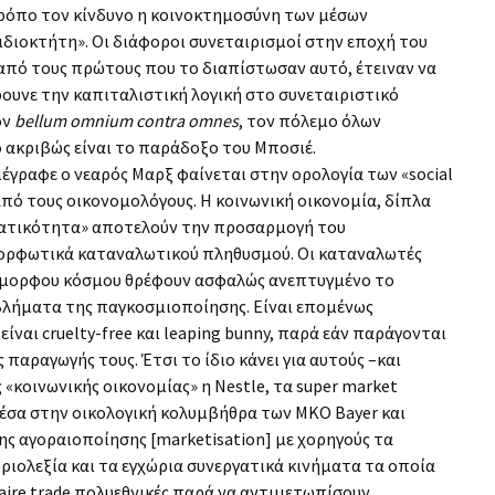
τρόπο τον κίνδυνο η κοινοκτημοσύνη των μέσων
ιδιοκτήτη». Οι διάφοροι συνεταιρισμοί στην εποχή του
ι από τους πρώτους που το διαπίστωσαν αυτό, έτειναν να
ρουνε την καπιταλιστική λογική στο συνεταιριστικό
ον
bellum omnium contra omnes
, τον πόλεμο όλων
 ακριβώς είναι το παράδοξο του Μποσιέ.
έγραφε ο νεαρός Μαρξ φαίνεται στην ορολογία των «social
 από τους οικονομολόγους. H κοινωνική οικονομία, δίπλα
ηματικότητα» αποτελούν την προσαρμογή του
μορφωτικά καταναλωτικού πληθυσμού. Οι καταναλωτές
όμορφου κόσμου θρέφουν ασφαλώς ανεπτυγμένο το
βλήματα της παγκοσμιοποίησης. Είναι επομένως
ίναι cruelty-free και leaping bunny, παρά εάν παράγονται
παραγωγής τους. Έτσι το ίδιο κάνει για αυτούς –και
 «κοινωνικής οικονομίας» η Nestle, τα super market
μέσα στην οικολογική κολυμβήθρα των ΜΚΟ Bayer και
της αγοραιοποίησης [marketisation] με χορηγούς τα
ιολεξία και τα εγχώρια συνεργατικά κινήματα τα οποία
faire trade πολυεθνικές παρά να αντιμετωπίσουν