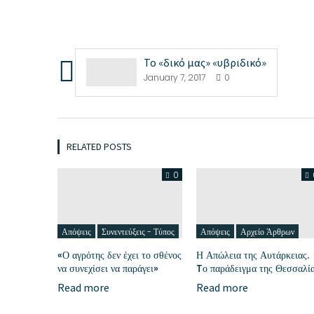
Το «δικό μας» «υβριδικό»
January 7, 2017
0
RELATED POSTS
0
Απόψεις
Συνεντεύξεις - Τύπος
Απόψεις
Αρχείο Άρθρων
«Ο αγρότης δεν έχει το σθένος
Η Απώλεια της Αυτάρκειας.
να συνεχίσει να παράγει»
Tο παράδειγμα της Θεσσαλί
Read more
Read more