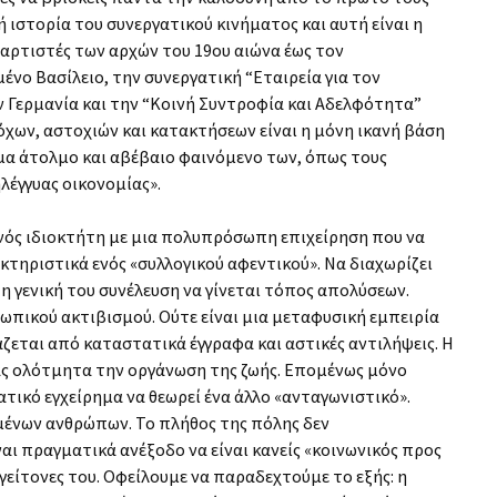
 ιστορία του συνεργατικού κινήματος και αυτή είναι η
Χαρτιστές των αρχών του 19ου αιώνα έως τον
νο Βασίλειο, την συνεργατική “Εταιρεία για τον
ν Γερμανία και την “Κοινή Συντροφία και Αδελφότητα”
όχων, αστοχιών και κατακτήσεων είναι η μόνη ικανή βάση
μα άτολμο και αβέβαιο φαινόμενο των, όπως τους
λέγγυας οικονομίας».
 ενός ιδιοκτήτη με μια πολυπρόσωπη επιχείρηση που να
ρακτηριστικά ενός «συλλογικού αφεντικού». Να διαχωρίζει
η γενική του συνέλευση να γίνεται τόπος απολύσεων.
ρωπικού ακτιβισμού. Ούτε είναι μια μεταφυσική εμπειρία
ζεται από καταστατικά έγγραφα και αστικές αντιλήψεις. Η
τας ολότμητα την οργάνωση της ζωής. Επομένως μόνο
τικό εγχείρημα να θεωρεί ένα άλλο «ανταγωνιστικό».
μένων ανθρώπων. Το πλήθος της πόλης δεν
ι πραγματικά ανέξοδο να είναι κανείς «κοινωνικός προς
γείτονες του. Οφείλουμε να παραδεχτούμε το εξής: η