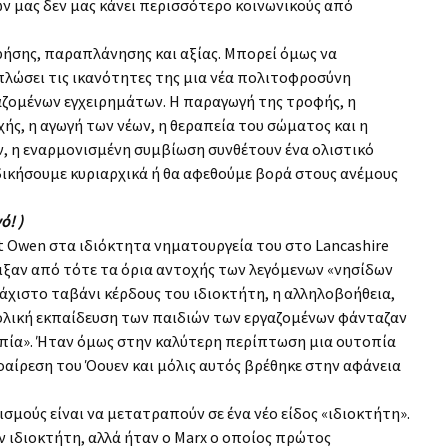
 μας δεν μας κάνει περισσότερο κοινωνικούς από
ρήσης, παραπλάνησης και αξίας. Μπορεί όμως να
πλώσει τις ικανότητες της μια νέα πολιτοφροσύνη
ζομένων εγχειρημάτων. Η παραγωγή της τροφής, η
χής, η αγωγή των νέων, η θεραπεία του σώματος και η
ών, η εναρμονισμένη συμβίωση συνθέτουν ένα ολιστικό
δικήσουμε κυριαρχικά ή θα αφεθούμε βορά στους ανέμους
ό! )
t Owen στα ιδιόκτητα νηματουργεία του στο Lancashire
ιξαν από τότε τα όρια αντοχής των λεγόμενων «νησίδων
λάχιστο ταβάνι κέρδους του ιδιοκτήτη, η αλληλοβοήθεια,
 σχολική εκπαίδευση των παιδιών των εργαζομένων φάνταζαν
οπία». Ήταν όμως στην καλύτερη περίπτωση μια ουτοπία
αίρεση του Όουεν και μόλις αυτός βρέθηκε στην αφάνεια
ισμούς είναι να μετατραπούν σε ένα νέο είδος «ιδιοκτήτη».
ον ιδιοκτήτη, αλλά ήταν ο Μarx ο οποίος πρώτος