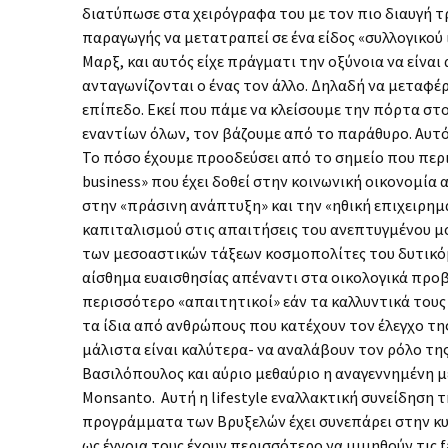
διατύπωσε στα χειρόγραφα του με τον πιο διαυγή 
παραγωγής να μετατραπεί σε ένα είδος «συλλογικού 
Μαρξ, και αυτός είχε πράγματι την οξύνοια να είνα
ανταγωνίζονται ο ένας τον άλλο. Δηλαδή να μεταφέ
επίπεδο. Εκεί που πάμε να κλείσουμε την πόρτα στ
εναντίων όλων, τον βάζουμε από το παράθυρο. Αυτό
Το πόσο έχουμε προοδεύσει από το σημείο που περι
business» που έχει δοθεί στην κοινωνική οικονομία
στην «πράσινη ανάπτυξη» και την «ηθική επιχειρ
καπιταλισμού στις απαιτήσεις του ανεπτυγμένου 
των μεσοαστικών τάξεων κοσμοπολίτες του δυτικ
αίσθημα ευαισθησίας απέναντι στα οικολογικά προ
περισσότερο «απαιτητικοί» εάν τα καλλυντικά τους ε
τα ίδια από ανθρώπους που κατέχουν τον έλεγχο της 
μάλιστα είναι καλύτερα- να αναλάβουν τον ρόλο της
Βασιλόπουλος και αύριο μεθαύριο η αναγεννημένη 
Monsanto. Αυτή η lifestyle εναλλακτική συνείδηση 
προγράμματα των Βρυξελών έχει συνεπάρει στην κυρ
ως έγνοια τους έχουν περισσότερο να μιμηθούν τις 