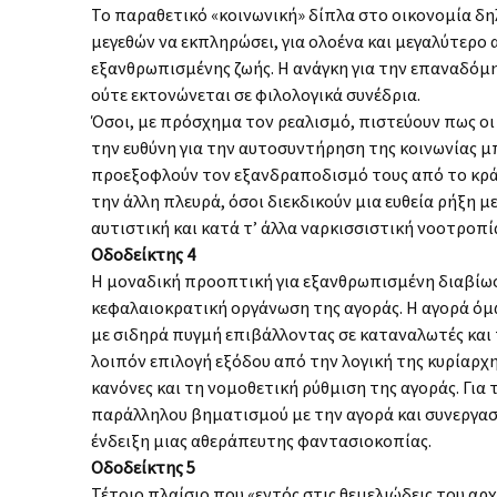
Το παραθετικό «κοινωνική» δίπλα στο οικονομία δη
μεγεθών να εκπληρώσει, για ολοένα και μεγαλύτερο
εξανθρωπισμένης ζωής. Η ανάγκη για την επαναδόμησ
ούτε εκτονώνεται σε φιλολογικά συνέδρια.
Όσοι, με πρόσχημα τον ρεαλισμό, πιστεύουν πως ο
την ευθύνη για την αυτοσυντήρηση της κοινωνίας μ
προεξοφλούν τον εξανδραποδισμό τους από το κράτ
την άλλη πλευρά, όσοι διεκδικούν μια ευθεία ρήξη 
αυτιστική και κατά τ’ άλλα ναρκισσιστική νοοτροπί
Οδοδείκτης 4
Η μοναδική προοπτική για εξανθρωπισμένη διαβίωση
κεφαλαιοκρατική οργάνωση της αγοράς. Η αγορά όμω
με σιδηρά πυγμή επιβάλλοντας σε καταναλωτές και 
λοιπόν επιλογή εξόδου από την λογική της κυρίαρχ
κανόνες και τη νομοθετική ρύθμιση της αγοράς. Για 
παράλληλου βηματισμού με την αγορά και συνεργασία
ένδειξη μιας αθεράπευτης φαντασιοκοπίας.
Οδοδείκτης 5
Τέτοιο πλαίσιο που «εντός στις θεμελιώδεις του αρ