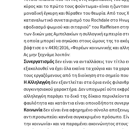
κύρος και το πρώτο τους φούντωμα» είναι η ζωντανή
μοναδική έγκυρη και θύραθεν του θεωρία. Από τους 
καταναλωτικό συνεταιρισμό του Rochdale στο Ηνωμέ
εφοδιασμό ψωμιού και σιταριού” του Raiffeisen στη
των δικών μας Αμπελακίων η συλλογική εμπειρία στ
η οποία μπορεί να σηκώσει στους ώμους της το ακό
βάφτισε ο ν.4430/2016, «Φορέων κοινωνικής και αλλη
Ας μην ξεχνάμε λοιπόν:
Συνεργατισμός
δεν είναι να ανταλλάσεις τον τίτλο
εξακολουθεί να έχει όλα εκείνα τα χούγια και τα χα
τους εργαζόμενους από τη διοίκηση στο σημείο που 
Η Αλληλεγγύη
δεν εξαντλείται στα όρια ενός φιλανθ
συγκινησιακού χαρακτήρα. Δεν υποχωρεί ούτε εκφρά
αλληλεγγύη παράγει το δικό της δίκαιο περικλείον
φαυλότητα και κατάντια είναι οποιοδήποτε συνεργα
Κοινωνία
δεν είναι ένα αφηρημένο σύνολο αποξενω
αντιπροσωπεύει κανένα συγκεκριμένο πρόσωπο. Είνα
την κοινωνία» και να παραμένει ακοινώνητος στους 