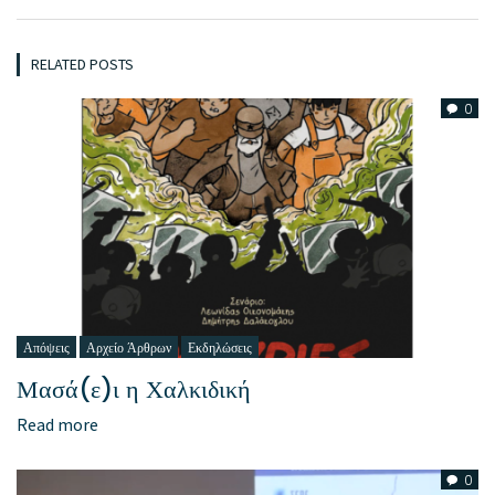
RELATED POSTS
0
Απόψεις
Αρχείο Άρθρων
Εκδηλώσεις
Μασά(ε)ι η Χαλκιδική
Read more
0