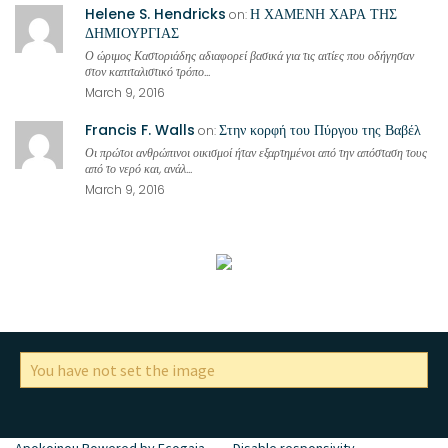
Helene S. Hendricks
Η ΧΑΜΕΝΗ ΧΑΡΑ ΤΗΣ
on:
ΔΗΜΙΟΥΡΓΙΑΣ
Ο ώριμος Καστοριάδης αδιαφορεί βασικά για τις αιτίες που οδήγησαν
στον καπιταλιστικό τρόπο...
March 9, 2016
Francis F. Walls
Στην κορφή του Πύργου της Βαβέλ
on:
Οι πρώτοι ανθρώπινοι οικισμοί ήταν εξαρτημένοι από την απόσταση τους
από το νερό και, ανάλ...
March 9, 2016
You have not set the image
Apokoinou Powered by Ecogaia
Disable responsivity