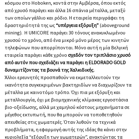
κόσμου στο Ηοboken, κοντά στην Αμβέρσα, όπου εκτός
από χρυσό παράγει και άλλα 16 σπάνια μέταλλα, μεταξύ
των οποίων γάλλιο και ρόδιο. Η εταιρεία περιγράφει τη
δραστηριότητά της ως
“υπέργεια εξόρυξη”
(aboveground
mining). Η UMICORE παράγει 30 τόνους ανακυκλωμένου
χρυσού το χρόνο, από ένα μικρό μόνο μέρος των κινητών
τηλεφώνων που απορρίπονται. Μόνο αυτή η μία Βελγική
εταιρεία παράγει κάθε χρόνο
σχεδόν τον τριπλάσιο χρυσό
από αυτόν που σχεδιάζει να παράγει η ELDORADO GOLD
δυναμιτίζοντας τα βουνά της Χαλκιδικής.
Άλλοι ερευνητές προσπαθούν να εκμεταλλευτούν την
ικανότητα συγκεκριμένων βακτηριδίων να διαχωρίζουν τα
μέταλλα με καινοτόμο τρόπο. Όχι πια με εξόρυξη και
μεταλλουργία, όχι με βιομηχανικής κλίμακας εργοστάσια
βιο-οξείδωσης, αλλά με χαμηλού κόστους μηχανήματα σε
μέγεθος εκτυπωτή, που θα μπορούν να τοποθετηθούν
απευθείας στις χωματερές. Όταν λυθούν τα τεχνικά
προβλήματα, η εφαρμογή αυτής της ιδέας θα κάνει στην
κυριολεξία “εξόρυξη των χωματερών”, ανακτώντας τα