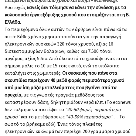
Δυστυχώς
κανείς δεν τόλμησε να κάνει την σύνδεση με τα
κολοσσιαία έργα εξόρυξης χρυσού που ετοιμάζονται στη Β.
Ελλάδα.
To περιεχόμενο όλων αυτών των άρθρων είναι πάνω κάτω
αυτό: Κάθε χρόνο χρησιμοποιούνται για την παραγωγή
ηλεκτρονικών συσκευών 320 τόνοι χρυσού, αξίας 16
δισεκατομμυρίων δολαρίων, καθώς και 7.500 τόνοι
αργύρου, αξίας 5 δισ. Από όλο αυτό το χρυσάφι ανακτάται
σήμερα μόλις το 10 με 15 τοις εκατό, ενώ το υπόλοιπο
καταλήγει στις χωματερές.
Οι συσκευές που πάνε στα
σκουπίδια περιέχουν 40 με 50 φορές περισσότερο χρυσό
από μια ίση μάζα μεταλλεύματος που βγαίνει από τα
ορυχεία,
με τις γνωστές τραγικές μεθόδους που
καταστρέφουν δάση, δηλητηριάζουν νερά κλπ. (Το econews
δεν τόλμησε να πιστέψει το
“40-50 φορές περισσότερο
χρυσό”
και το μετέφρασε ως
“40-50% περισσότερο”
… Το
σωστό το βρήκαμε
εδώ
). Ένας τόνος πλακέτες
ηλεκτρονικών κυκλωμάτων περιέχει 200 γραμμάρια χρυσού