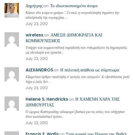
Δημήτρης
Το ιδιωτικοποιημένο άτομο
on:
Κάπου στο κείμενο γράφει "...Γενικά, η εκπροσώπηση σημαίνει την
αλλοτρίωση της κυριαρχίας ...
July 23, 2012
wireless
ΑΜΕΣΗ ΔΗΜΟΚΡΑΤΙΑ ΚΑΙ
on:
ΚΟΜΜΟΥΝΙΣΜΟΣ
Υπάρχει και κομμουνιστική παράδοση που ενσωματώνει τη δημοκρατία,
ως ιδεολογία και πρακτικ...
July 23, 2012
ALEXANDROS
Η πολιτική απάθεια ως σύμπτωμα
on:
Εξαιρετικό άρθρο-απάντηση σ' αυτούς που απορούν' & εξανίστανται γιατί
τάχα ο λαός δεν ...
July 23, 2012
Helene S. Hendricks
Η ΧΑΜΕΝΗ ΧΑΡΑ ΤΗΣ
on:
ΔΗΜΙΟΥΡΓΙΑΣ
Ο ώριμος Καστοριάδης αδιαφορεί βασικά για τις αιτίες που οδήγησαν
στον καπιταλιστικό τρόπο...
July 23, 2012
Francis F. Walls
Στην κορφή του Πύργου της Βαβέλ
on: