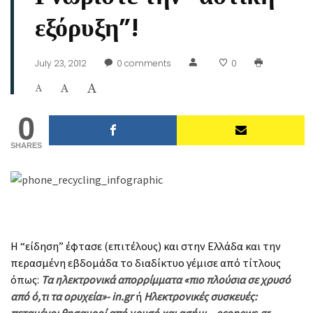
εξόρυξη”!
July 23, 2012
0
comments
0
0
SHARES
Η “είδηση” έφτασε (επιτέλους) και στην Ελλάδα και την
περασμένη εβδομάδα το διαδίκτυο γέμισε από τίτλους
όπως:
Τα ηλεκτρονικά απορρίμματα «πιο πλούσια σε χρυσό
από ό,τι τα ορυχεία»- in.gr
ή
Ηλεκτρονικές συσκευές:
πεταμένοι θησαυροί από χρυσό και ασήμι – econews.gr
.