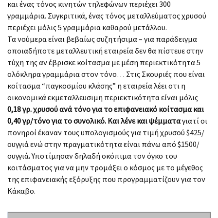
και ένας τόνος κινητών τηλεφώνων περιέχει 300
γραμμάρια. Συγκριτικά, ένας τόνος μεταλλεύματος χρυσού
περιέχει μόλις 5 γραμμάρια καθαρού μετάλλου.
Τα νούμερα είναι βεβαίως συζητήσιμα – για παράδειγμα
οποιαδήποτε μεταλλευτική εταιρεία δεν θα πίστευε στην
τύχη της αν έβρισκε κοίτασμα με μέση περιεκτικότητα 5
ολόκληρα γραμμάρια στον τόνο… Στις Σκουριές που είναι
κοίτασμα “παγκοσμίου κλάσης” η εταιρεία λέει οτι η
οικονομικά εκμεταλλευσιμη περιεκτικότητα είναι μόλις
0,18 γρ. χρυσού ανά τόνο για το επιφανειακό κοίτασμα και
0,40 γρ/τόνο για το συνολικό. Και λένε και ψέμματα
γιατί oι
πονηροί έκαναν τους υπολογισμούς για τιμή χρυσού $425/
ουγγιά ενώ στην πραγματικότητα είναι πάνω από $1500/
ουγγιά
.
Υποτίμησαν δηλαδή σκόπιμα τον όγκο του
κοιτάσματος για να μην τρομάξει ο κόσμος με το μέγεθος
της επιφανειακής εξόρυξης που προγραμματίζουν για τον
Κάκαβο.