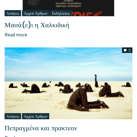
Απόψεις
Αρχείο Άρθρων
Εκδηλώσεις
Μασά(ε)ι η Χαλκιδική
Read more
0
Απόψεις
Αρχείο Άρθρων
Πεπραγμένα και πρακτεον