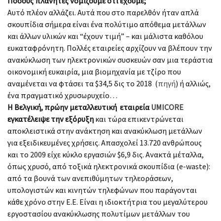
Πόσους πλανήτες νομίζουμε ότι έχουμε;
Αυτό πλέον αλλάζει. Αυτά που στο παρελθόν ήταν απλά
σκουπίδια σήμερα είναι ένα πολύτιμο απόθεμα μετάλλων
και άλλων υλικών και “έχουν τιμή” – και μάλιστα καθόλου
ευκαταφρόνητη. Πολλές εταιρείες αρχίζουν να βλέπουν την
ανακύκλωση των ηλεκτρονικών συσκευών σαν μια τεράστια
οικονομική ευκαιρία, μια βιομηχανία με τζίρο που
αναμένεται να φτάσει τα $34,5 δις το 2018 (
πηγή
) ή αλλιώς,
ένα πραγματικό χρυσωρυχείο…
Η Βελγική, πρώην μεταλλευτική εταιρεία
UMICORE
εγκατέλειψε την εξόρυξη
και τώρα επικεντρώνεται
αποκλειστικά στην ανάκτηση και ανακύκλωση μετάλλων
για εξειδικευμένες χρήσεις. Απασχολεί 13.720 ανθρώπους
και το 2009 είχε κύκλο εργασιών $6,9 δις. Ανακτά μέταλλα,
όπως χρυσό, από τοξικά ηλεκτρονικά σκουπίδια (e-waste):
από τα βουνά των ανεπιθύμητων τηλεοράσεων,
υπολογιστών και κινητών τηλεφώνων που παράγονται
κάθε χρόνο στην Ε.Ε. Eίναι η ιδιοκτήτρια του μεγαλύτερου
εργοστασίου ανακύκλωσης πολυτίμων μετάλλων του