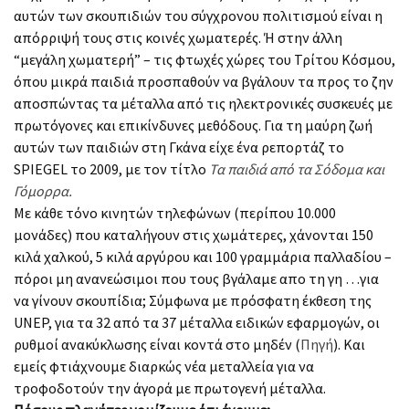
αυτών των σκουπιδιών του σύγχρονου πολιτισμού είναι η
απόρριψή τους στις κοινές χωματερές. Ή στην άλλη
“μεγάλη χωματερή” – τις φτωχές χώρες του Τρίτου Κόσμου,
όπου μικρά παιδιά προσπαθούν να βγάλουν τα προς το ζην
αποσπώντας τα μέταλλα από τις ηλεκτρονικές συσκευές με
πρωτόγονες και επικίνδυνες μεθόδους. Για τη μαύρη ζωή
αυτών των παιδιών στη Γκάνα είχε ένα ρεπορτάζ το
SPIEGEL το 2009, με τον τίτλο
Τα παιδιά από τα Σόδομα και
Γόμορρα.
Με κάθε τόνο κινητών τηλεφώνων (περίπου 10.000
μονάδες) που καταλήγουν στις χωμάτερες, χάνονται 150
κιλά χαλκού, 5 κιλά αργύρου και 100 γραμμάρια παλλαδίου –
πόροι μη ανανεώσιμοι που τους βγάλαμε απο τη γη …για
να γίνουν σκουπίδια; Σύμφωνα με πρόσφατη έκθεση της
UNEP, για τα 32 από τα 37 μέταλλα ειδικών εφαρμογών, οι
ρυθμοί ανακύκλωσης είναι κοντά στο μηδέν (
Πηγή
). Και
εμείς φτιάχνουμε διαρκώς νέα μεταλλεία για να
τροφοδοτούν την άγορά με πρωτογενή μέταλλα.