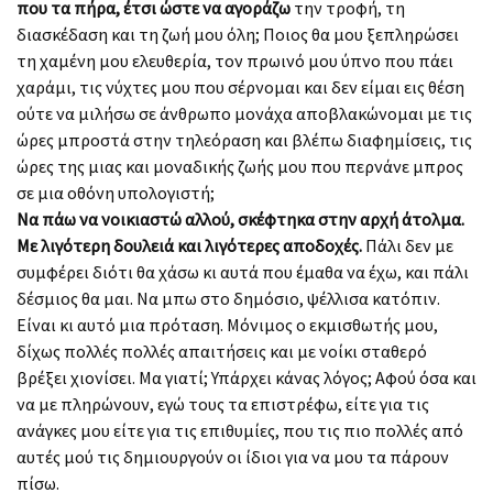
που τα πήρα, έτσι ώστε να αγοράζω
την τροφή, τη
διασκέδαση και τη ζωή μου όλη; Ποιος θα μου ξεπληρώσει
τη χαμένη μου ελευθερία, τον πρωινό μου ύπνο που πάει
χαράμι, τις νύχτες μου που σέρνομαι και δεν είμαι εις θέση
ούτε να μιλήσω σε άνθρωπο μονάχα αποβλακώνομαι με τις
ώρες μπροστά στην τηλεόραση και βλέπω διαφημίσεις, τις
ώρες της μιας και μοναδικής ζωής μου που περνάνε μπρος
σε μια οθόνη υπολογιστή;
Να πάω να νοικιαστώ αλλού, σκέφτηκα στην αρχή άτολμα.
Με λιγότερη δουλειά και λιγότερες αποδοχές.
Πάλι δεν με
συμφέρει διότι θα χάσω κι αυτά που έμαθα να έχω, και πάλι
δέσμιος θα μαι. Να μπω στο δημόσιο, ψέλλισα κατόπιν.
Είναι κι αυτό μια πρόταση. Μόνιμος ο εκμισθωτής μου,
δίχως πολλές πολλές απαιτήσεις και με νοίκι σταθερό
βρέξει χιονίσει. Μα γιατί; Υπάρχει κάνας λόγος; Αφού όσα και
να με πληρώνουν, εγώ τους τα επιστρέφω, είτε για τις
ανάγκες μου είτε για τις επιθυμίες, που τις πιο πολλές από
αυτές μού τις δημιουργούν οι ίδιοι για να μου τα πάρουν
πίσω.