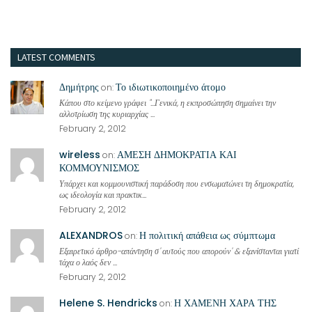
LATEST COMMENTS
Δημήτρης
Το ιδιωτικοποιημένο άτομο
on:
Κάπου στο κείμενο γράφει "...Γενικά, η εκπροσώπηση σημαίνει την
αλλοτρίωση της κυριαρχίας ...
February 2, 2012
wireless
ΑΜΕΣΗ ΔΗΜΟΚΡΑΤΙΑ ΚΑΙ
on:
ΚΟΜΜΟΥΝΙΣΜΟΣ
Υπάρχει και κομμουνιστική παράδοση που ενσωματώνει τη δημοκρατία,
ως ιδεολογία και πρακτικ...
February 2, 2012
ALEXANDROS
Η πολιτική απάθεια ως σύμπτωμα
on:
Εξαιρετικό άρθρο-απάντηση σ' αυτούς που απορούν' & εξανίστανται γιατί
τάχα ο λαός δεν ...
February 2, 2012
Helene S. Hendricks
Η ΧΑΜΕΝΗ ΧΑΡΑ ΤΗΣ
on: