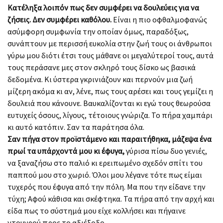
Κατέληξα λοιπόν πως δεν συμφέρει να δουλεύεις για να
ζήσεις. Δεν συμφέρει καθόλου.
Είναι η πιο οφθαλμοφανώς
ασύμφορη συμφωνία την οποίαν όμως, παραδόξως,
συνάπτουν με περισσή ευκολία στην ζωή τους οι άνθρωποι
γύρω μου διότι έτσι τους μάθανε οι μεγαλύτεροί τους, αυτά
τους περάσανε μες στον σκληρό τους δίσκο ως βασικά
δεδομένα. Κι ύστερα γκρινιάζουν και περνούν μια ζωή
μίζερη ακόμα κι αν, λένε, πως τους αρέσει και τους γεμίζει η
δουλειά που κάνουνε. Βαυκαλίζονται κι εγώ τους θεωρούσα
ευτυχείς όσους, λίγους, τέτοιους γνώριζα. Το πήρα χαμπάρι
κι αυτό κατόπιν. Σαν τα παράτησα όλα.
Σαν πήγα στον προϊστάμενο και παραιτήθηκα, μάζεψα ένα
πρωί τα υπάρχοντά μου κι έφυγα,
γύρισα πίσω δυο γενιές,
να ξαναζήσω στο παλιό κι ερειπωμένο σχεδόν σπίτι του
παππού μου στο χωριό. Όλοι μου λέγανε τότε πως είμαι
τυχερός που έφυγα από την πόλη. Μα που την είδανε την
τύχη; Αφού κάθισα και σκέφτηκα. Τα πήρα από την αρχή και
είδα πως το σύστημά μου είχε κολλήσει και πήγαινε
ντουγρού προς το αδιέξοδο.