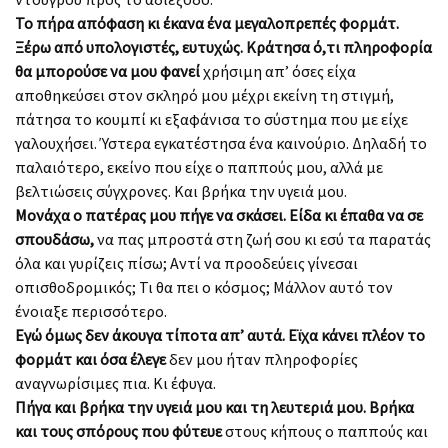
Το πήρα απόφαση κι έκανα ένα μεγαλοπρεπές φορμάτ.
Ξέρω από υπολογιστές, ευτυχώς. Κράτησα ό,τι πληροφορία
θα μπορούσε να μου φανεί
χρήσιμη απ’ όσες είχα
αποθηκεύσει στον σκληρό μου μέχρι εκείνη τη στιγμή,
πάτησα το κουμπί κι εξαφάνισα το σύστημα που με είχε
γαλουχήσει. Ύστερα εγκατέστησα ένα καινούριο. Δηλαδή το
παλαιότερο, εκείνο που είχε ο παππούς μου, αλλά με
βελτιώσεις σύγχρονες. Και βρήκα την υγειά μου.
Μονάχα ο πατέρας μου πήγε να σκάσει. Είδα κι έπαθα να σε
σπουδάσω,
να πας μπροστά στη ζωή σου κι εσύ τα παρατάς
όλα και γυρίζεις πίσω; Αντί να προοδεύεις γίνεσαι
οπισθοδρομικός; Τι θα πει ο κόσμος; Μάλλον αυτό τον
ένοιαξε περισσότερο.
Εγώ όμως δεν άκουγα τίποτα απ’ αυτά. Εϊχα κάνει πλέον το
φορμάτ και όσα έλεγε
δεν μου ήταν πληροφορίες
αναγνωρίσιμες πια. Κι έφυγα.
Πήγα και βρήκα την υγειά μου και τη λευτεριά μου. Βρήκα
και τους σπόρους που φύτευε
στους κήπους ο παππούς και