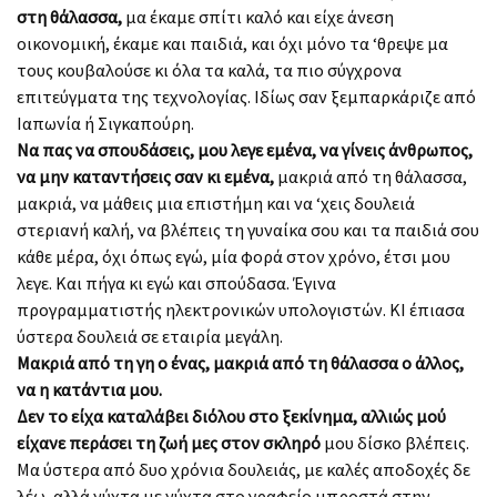
στη θάλασσα,
μα έκαμε σπίτι καλό και είχε άνεση
οικονομική, έκαμε και παιδιά, και όχι μόνο τα ‘θρεψε μα
τους κουβαλούσε κι όλα τα καλά, τα πιο σύγχρονα
επιτεύγματα της τεχνολογίας. Ιδίως σαν ξεμπαρκάριζε από
Ιαπωνία ή Σιγκαπούρη.
Να πας να σπουδάσεις, μου λεγε εμένα, να γίνεις άνθρωπος,
να μην καταντήσεις σαν κι εμένα,
μακριά από τη θάλασσα,
μακριά, να μάθεις μια επιστήμη και να ‘χεις δουλειά
στεριανή καλή, να βλέπεις τη γυναίκα σου και τα παιδιά σου
κάθε μέρα, όχι όπως εγώ, μία φορά στον χρόνο, έτσι μου
λεγε. Και πήγα κι εγώ και σπούδασα. Έγινα
προγραμματιστής ηλεκτρονικών υπολογιστών. ΚΙ έπιασα
ύστερα δουλειά σε εταιρία μεγάλη.
Μακριά από τη γη ο ένας, μακριά από τη θάλασσα ο άλλος,
να η κατάντια μου.
Δεν το είχα καταλάβει διόλου στο ξεκίνημα, αλλιώς μού
είχανε περάσει τη ζωή μες στον σκληρό
μου δίσκο βλέπεις.
Μα ύστερα από δυο χρόνια δουλειάς, με καλές αποδοχές δε
λέω, αλλά νύχτα με νύχτα στο γραφείο μπροστά στην