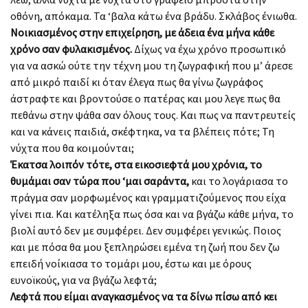
οθόνη, απόκαμα. Τα ‘βαλα κάτω ένα βράδυ. Σκλάβος ένιωθα.
Νοικιασμένος στην επιχείρηση, με άδεια ένα μήνα κάθε
χρόνο σαν φυλακισμένος.
Δίχως να έχω χρόνο προσωπικό
για να ασκώ ούτε την τέχνη μου τη ζωγραφική που μ’ άρεσε
από μικρό παιδί κι όταν έλεγα πως θα γίνω ζωγράφος
άστραφτε και βροντούσε ο πατέρας και μου λεγε πως θα
πεθάνω στην ψάθα σαν όλους τους. Και πως να παντρευτείς
και να κάνεις παιδιά, σκέφτηκα, να τα βλέπεις πότε; Τη
νύχτα που θα κοιμούνται;
Έκατσα λοιπόν τότε, στα εικοσιεφτά μου χρόνια, το
θυμάμαι σαν τώρα που ‘μαι σαράντα,
και το λογάριασα το
πράγμα σαν μορφωμένος και γραμματιζούμενος που είχα
γίνει πια. Και κατέληξα πως όσα και να βγάζω κάθε μήνα, το
βιολί αυτό δεν με συμφέρει. Δεν συμφέρει γενικώς. Ποιος
και με πόσα θα μου ξεπληρώσει εμένα τη ζωή που δεν ζω
επειδή νοίκιασα το τομάρι μου, έστω και με όρους
ευνοϊκούς, για να βγάζω λεφτά;
Λεφτά που είμαι αναγκασμένος να τα δίνω πίσω από κει