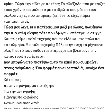
κρίση.
Τώρα την είδες ρε πατέρα; Το αδιέξοδο που με τάιζες
τόσα χρόνια και μάλιστα με το ιδρώτα σου μέσα στους
σκυλοπνίχτες που μπαρκάριζες, δεν το είχες πάρει
χαμπάρι ποτέ;
Τώρα μου λένε, κι ο πατέρας μου μαζί με όλους, πως έκανα
την πιο καλή κίνηση
τότε που έφυγα κι επέστρεψα στη γη.
Και πως είμαι πολύ τυχερός που το είδα και πιο πολύ που
το τόλμησα. Μα πάλι τυχερός; Πάλι στην τύχη τα ρίχνουνε
όλα; Γι αυτό ίσως κάθονται ατάραχοι και βλέπουνε την
καταστροφή να έρχεται.
Δεν μπορώ να το πιστέψω αυτό το κακό που συμβαίνει
στους ανθρώπους. Ένα φορμάτ είναι ρε παιδιά, μονάχα ένα
φορμάτ.
Κότσυφας
πρώην προγραμματιστής η/υ
Για την αντιγραφή
Γιάννης Μακριδάκης
Αναδημοσίευση από:
http://makridakis.wordpress.com/2012/02/02/%CE%AD%CE