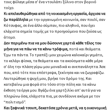
τους φύλαγε μέσα σ’ ένα ντουλάπι ξύλινο στον βορινό
τοίχο.
Κι απελευθερώθηκα από τη νοικιασμένη εργασία, άρχισα να
ζω παράλληλα
με την οργανωμένη κοινωνία, σαν πουλί, σαν
Κότσυφας, σε ένα άλλο σύμπαν, πιο αληθινό, που έχει
ελάχιστα σημεία τομής με το προηγούμενο που ζούσα ως
άτομο.
Δεν περιμένω πια να μου δώσουνε χαρτιά κάθε τέλος του
μήνα για να πάω να τα κάνω τρόφιμα,
ποτά και θεάματα.
Έχω τα πάντα. Το τραπέζι μου χειμώνα καλοκαίρι γεμάτο,
το κελάρι φίσκα, τα θεάματα και τα ακούσματα κάθε μέρα
σ’ όλη την πλάση γύρω μου μοναδικά κι ανεπανάληπτα. Άσε
που, από τότε που επέστρεψα, ξεκίνησα και να ζωγραφίζω.
Λευτερώθηκε η ψυχή μου, βρήκε τον δρόμο της. Και
κατεβαίνω μια φορά στο τόσο στην πόλη και τα κάνω
έκθεση τα έργα μου. Βγάζω ένα χαρτζιλίκι απ’ αυτά για να
πληρώνω όσα, ελάχιστα πια, με συνδέουνε ακόμα με τον
“πολιτισμό”.
Και ξαφνικά τσουπ, δεκατόσα χρόνια μετά, να η οικονομική