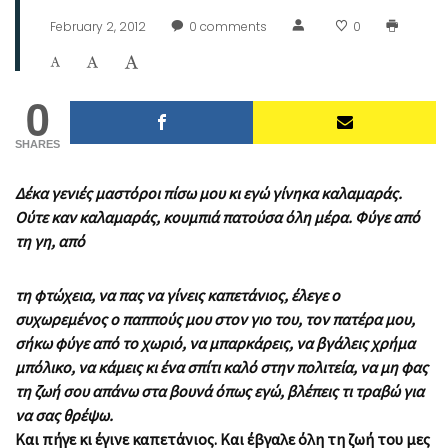
February 2, 2012
0
comments
0
0
SHARES
Δέκα γενιές μαστόροι πίσω μου κι εγώ γίνηκα καλαμαράς.
Ούτε καν καλαμαράς, κουμπιά πατούσα όλη μέρα. Φύγε από
τη γη, από
τη φτώχεια, να πας να γίνεις καπετάνιος, έλεγε ο
συχωρεμένος ο παππούς μου στον γιο του, τον πατέρα μου,
σήκω φύγε από το χωριό, να μπαρκάρεις, να βγάλεις χρήμα
μπόλικο, να κάμεις κι ένα σπίτι καλό στην πολιτεία, να μη φας
τη ζωή σου απάνω στα βουνά όπως εγώ, βλέπεις τι τραβώ για
να σας θρέψω.
Και πήγε κι έγινε καπετάνιος. Και έβγαλε όλη τη ζωή του μες