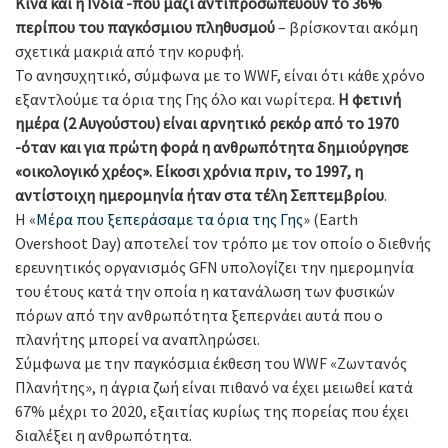
Κίνα και η Ινδία -που μαζί αντιπροσωπεύουν το 36%
περίπου του παγκόσμιου πληθυσμού
– βρίσκονται ακόμη
σχετικά μακριά από την κορυφή.
Το ανησυχητικό, σύμφωνα με το WWF, είναι ότι κάθε χρόνο
εξαντλούμε τα όρια της Γης όλο και νωρίτερα.
Η φετινή
ημέρα (2 Αυγούστου) είναι αρνητικό ρεκόρ από το 1970
-όταν και για πρώτη φορά η ανθρωπότητα δημιούργησε
«οικολογικό χρέος». Είκοσι χρόνια πριν, το 1997, η
αντίστοιχη ημερομηνία ήταν στα τέλη Σεπτεμβρίου
.
Η «
Μέρα που ξεπεράσαμε τα όρια της Γης
» (Earth
Overshoot Day) αποτελεί τον τρόπο με τον οποίο ο διεθνής
ερευνητικός οργανισμός GFN υπολογίζει την ημερομηνία
του έτους κατά την οποία η κατανάλωση των φυσικών
πόρων από την ανθρωπότητα ξεπερνάει αυτά που ο
πλανήτης μπορεί να αναπληρώσει.
Σύμφωνα με την παγκόσμια έκθεση του WWF «Ζωντανός
Πλανήτης», η άγρια ζωή είναι πιθανό να έχει μειωθεί κατά
67% μέχρι το 2020, εξαιτίας κυρίως της πορείας που έχει
διαλέξει η ανθρωπότητα.