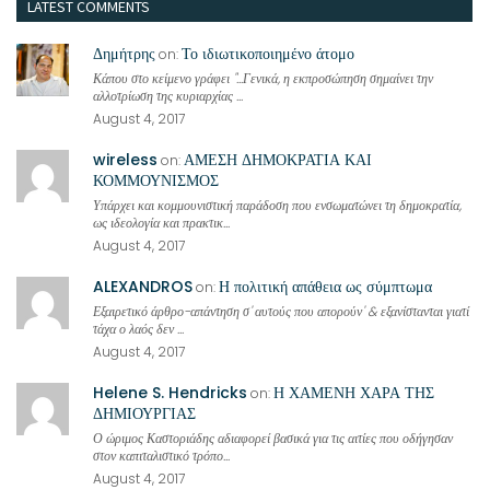
LATEST COMMENTS
Δημήτρης
Το ιδιωτικοποιημένο άτομο
on:
Κάπου στο κείμενο γράφει "...Γενικά, η εκπροσώπηση σημαίνει την
αλλοτρίωση της κυριαρχίας ...
August 4, 2017
wireless
ΑΜΕΣΗ ΔΗΜΟΚΡΑΤΙΑ ΚΑΙ
on:
ΚΟΜΜΟΥΝΙΣΜΟΣ
Υπάρχει και κομμουνιστική παράδοση που ενσωματώνει τη δημοκρατία,
ως ιδεολογία και πρακτικ...
August 4, 2017
ALEXANDROS
Η πολιτική απάθεια ως σύμπτωμα
on:
Εξαιρετικό άρθρο-απάντηση σ' αυτούς που απορούν' & εξανίστανται γιατί
τάχα ο λαός δεν ...
August 4, 2017
Helene S. Hendricks
Η ΧΑΜΕΝΗ ΧΑΡΑ ΤΗΣ
on:
ΔΗΜΙΟΥΡΓΙΑΣ
Ο ώριμος Καστοριάδης αδιαφορεί βασικά για τις αιτίες που οδήγησαν
στον καπιταλιστικό τρόπο...
August 4, 2017