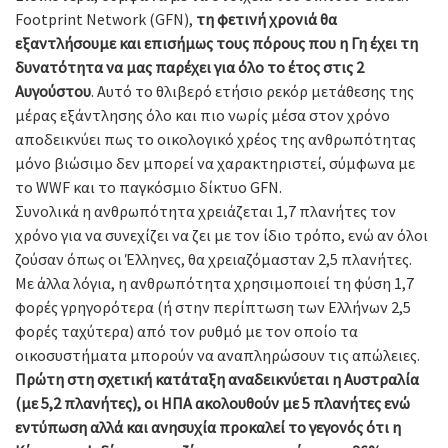
Footprint Network (GFN),
τη φετινή χρονιά θα
εξαντλήσουμε και επισήμως τους πόρους που η Γη έχει τη
δυνατότητα να μας παρέχει για όλο το έτος στις 2
Αυγούστου
. Αυτό το θλιβερό ετήσιο ρεκόρ μετάθεσης της
μέρας εξάντλησης όλο και πιο νωρίς μέσα στον χρόνο
αποδεικνύει πως το οικολογικό χρέος της ανθρωπότητας
μόνο βιώσιμο δεν μπορεί να χαρακτηριστεί, σύμφωνα με
το WWF και το παγκόσμιο δίκτυο GFN.
Συνολικά η ανθρωπότητα χρειάζεται 1,7 πλανήτες τον
χρόνο για να συνεχίζει να ζει με τον ίδιο τρόπο, ενώ αν όλοι
ζούσαν όπως οι Έλληνες, θα χρειαζόμασταν 2,5 πλανήτες.
Με άλλα λόγια, η ανθρωπότητα χρησιμοποιεί τη φύση 1,7
φορές γρηγορότερα (ή στην περίπτωση των Ελλήνων 2,5
φορές ταχύτερα) από τον ρυθμό με τον οποίο τα
οικοσυστήματα μπορούν να αναπληρώσουν τις απώλειες.
Πρώτη στη σχετική κατάταξη αναδεικνύεται η Αυστραλία
(με 5,2 πλανήτες), οι ΗΠΑ ακολουθούν με 5 πλανήτες ενώ
εντύπωση αλλά και ανησυχία προκαλεί το γεγονός ότι η