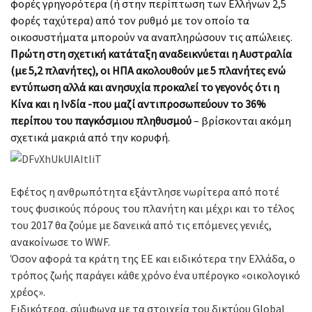
φορές γρηγορότερα (ή στην περίπτωση των Ελλήνων 2,5
φορές ταχύτερα) από τον ρυθμό με τον οποίο τα
οικοσυστήματα μπορούν να αναπληρώσουν τις απώλειες.
Πρώτη στη σχετική κατάταξη αναδεικνύεται η Αυστραλία
(με 5,2 πλανήτες), οι ΗΠΑ ακολουθούν με 5 πλανήτες ενώ
εντύπωση αλλά και ανησυχία προκαλεί το γεγονός ότι η
Κίνα και η Ινδία -που μαζί αντιπροσωπεύουν το 36%
περίπου του παγκόσμιου πληθυσμού
– βρίσκονται ακόμη
σχετικά μακριά από την κορυφή.
Εφέτος η ανθρωπότητα εξάντλησε νωρίτερα από ποτέ
τους φυσικούς πόρους του πλανήτη και μέχρι και το τέλος
του 2017 θα ζούμε με δανεικά από τις επόμενες γενιές,
ανακοίνωσε το WWF.
Όσον αφορά τα κράτη της ΕΕ και ειδικότερα την Ελλάδα, ο
τρόπος ζωής παράγει κάθε χρόνο ένα υπέρογκο «οικολογικό
χρέος».
Ειδικότερα, σύμφωνα με τα στοιχεία του δικτύου Global