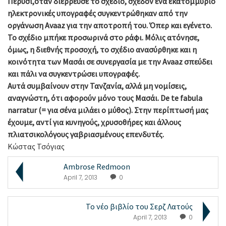
Πέρυσι,όταν διέρρευσε το σχέδιο, σχεδόν ένα εκατομμύριο
ηλεκτρονικές υπογραφές συγκεντρώθηκαν από την
οργάνωση Avaaz για την αποτροπή του. Όπερ και εγένετο.
Το σχέδιο μπήκε προσωρινά στο ράφι. Μόλις ατόνησε,
όμως, η διεθνής προσοχή, το σχέδιο ανασύρθηκε και η
κοινότητα των Μασάι σε συνεργασία με την Avaaz σπεύδει
και πάλι να συγκεντρώσει υπογραφές.
Αυτά συμβαίνουν στην Τανζανία, αλλά μη νομίσεις,
αναγνώστη, ότι αφορούν μόνο τους Μασάι. De te fabula
narratur (= για σένα μιλάει ο μύθος). Στην περίπτωσή μας
έχουμε, αντί για κυνηγούς, χρυσοθήρες και άλλους
πλιατσικολόγους γαβριασμένους επενδυτές.
Κώστας Τσόγιας
Ambrose Redmoon
April 7, 2013
0
Το νέο βιβλίο του Σερζ Λατούς
April 7, 2013
0