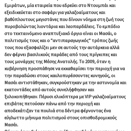
Εμιράτων, μία εταιρεία που εδρεύει στο Ντουμπάι και
εξειδικεύεται στο σαφάρι για γαλαζοαίματους και
βαθύπλουτους μεγιστάνες που δίνουν νόημα στη ζωή τους
πυροβολώντας λιοντάρια και λεοπαρδάλεις. Το εμπόδιο
στο τεκταινόμενο αναπτυξιακό όργιο είναι οι Μασάι, ο
πολιτισμός τους και ο ”αντιπαραγωγικός” τρόπος ζωής
τους που εξασφαλίζει μεν σε αυτούς την αυτάρκεια αλλά
δεν φέρνει βασιλικούς παράδες από τους πρίγκιπες και
τους μονάρχες της Μέσης Ανατολής. Το 2009, όταν η
κυβέρνηση προσπάθησε να εκκαθαρίσει την περιοχή για να
την παραδώσει στους καυλοπυρέσσοντες κυνηγούς, οι
Μασάι αντιστάθηκαν, συγκρούστηκαν με την αστυνομία και
εκατοντάδες από αυτούς συνελήφθησαν και
ξυλοκοπήθηκαν. Πέρυσι ελικόπτερα με VIP γαλαζοαίματους
επιβάτες πετούσαν πάνω από την περιοχή και
αποδεκάτιζαν τα πουλιά στα δέντρα φέρνοντας ένα
εύγλωττο μήνυμα πολιτισμού στους οπισθοδρομικούς
Μασάι.