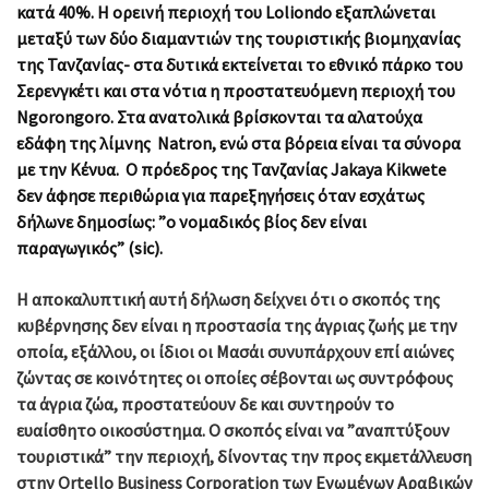
κατά 40%. Η ορεινή περιοχή του Loliondo εξαπλώνεται
μεταξύ των δύο διαμαντιών της τουριστικής βιομηχανίας
της Τανζανίας- στα δυτικά εκτείνεται το εθνικό πάρκο του
Σερενγκέτι και στα νότια η προστατευόμενη περιοχή του
Ngorongoro. Στα ανατολικά βρίσκονται τα αλατούχα
εδάφη της λίμνης Natron, ενώ στα βόρεια είναι τα σύνορα
με την Κένυα. Ο πρόεδρος της Τανζανίας Jakaya Kikwete
δεν άφησε περιθώρια για παρεξηγήσεις όταν εσχάτως
δήλωνε δημοσίως: ”ο νομαδικός βίος δεν είναι
παραγωγικός” (sic).
Η αποκαλυπτική αυτή δήλωση δείχνει ότι ο σκοπός της
κυβέρνησης δεν είναι η προστασία της άγριας ζωής με την
οποία, εξάλλου, οι ίδιοι οι Μασάι συνυπάρχουν επί αιώνες
ζώντας σε κοινότητες οι οποίες σέβονται ως συντρόφους
τα άγρια ζώα, προστατεύουν δε και συντηρούν το
ευαίσθητο οικοσύστημα. Ο σκοπός είναι να ”αναπτύξουν
τουριστικά” την περιοχή, δίνοντας την προς εκμετάλλευση
στην Ortello Business Corporation των Ενωμένων Αραβικών