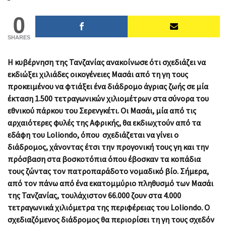
0
SHARES
Η κυβέρνηση της Τανζανίας ανακοίνωσε ότι σχεδιάζει να
εκδιώξει χιλιάδες οικογένειες Μασάι από τη γη τους
προκειμένου να φτιάξει ένα διάδρομο άγριας ζωής σε μία
έκταση 1.500 τετραγωνικών χιλιομέτρων στα σύνορα του
εθνικού πάρκου του Σερενγκέτι. Οι Μασάι, μία από τις
αρχαιότερες φυλές της Αφρικής, θα εκδιωχτούν από τα
εδάφη του Loliondo, όπου σχεδιάζεται να γίνει ο
διάδρομος, χάνοντας έτσι την προγονική τους γη και την
πρόσβαση στα βοσκοτόπια όπου έβοσκαν τα κοπάδια
τους ζώντας τον πατροπαράδοτο νομαδικό βίο. Σήμερα,
από τον πάνω από ένα εκατομμύριο πληθυσμό των Μασάι
της Τανζανίας, τουλάχιστον 66.000 ζουν στα 4.000
τετραγωνικά χιλιόμετρα της περιφέρειας του Loliondo. Ο
σχεδιαζόμενος διάδρομος θα περιορίσει τη γη τους σχεδόν