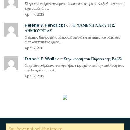
Εξαιρετικό άρθρο-απάντηση σ' αυτούς που απορούν' & εξανίστανται γιατί
τάχα ο λαός δεν ...
April 7, 2013
Helene S. Hendricks
Η ΧΑΜΕΝΗ ΧΑΡΑ ΤΗΣ
on:
ΔΗΜΙΟΥΡΓΙΑΣ
Ο ώριμος Καστοριάδης αδιαφορεί βασικά για τις αιτίες που οδήγησαν
στον καπιταλιστικό τρόπο...
April 7, 2013
Francis F. Walls
Στην κορφή του Πύργου της Βαβέλ
on:
Οι πρώτοι ανθρώπινοι οικισμοί ήταν εξαρτημένοι από την απόσταση τους
από το νερό και, ανάλ...
April 7, 2013
You have not set the image