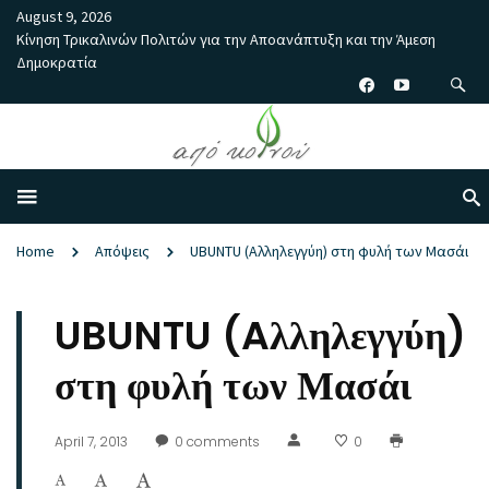
August 9, 2026
Κίνηση Τρικαλινών Πολιτών για την Αποανάπτυξη και την Άμεση
Δημοκρατία
Home
Απόψεις
UBUNTU (Aλληλεγγύη) στη φυλή των Μασάι
UBUNTU (Aλληλεγγύη)
στη φυλή των Μασάι
April 7, 2013
0
comments
0