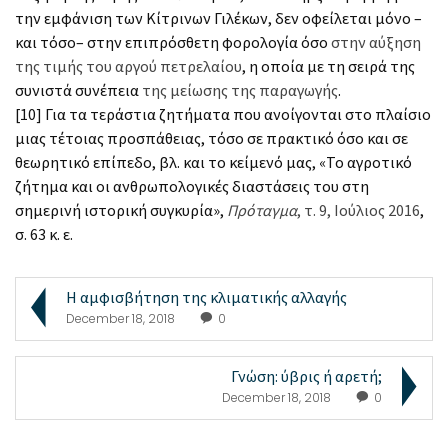
την εμφάνιση των Κίτρινων Γιλέκων, δεν οφείλεται μόνο –
και τόσο– στην επιπρόσθετη φορολογία όσο
στην αύξηση
της τιμής του αργού πετρελαίου
, η οποία με τη σειρά της
συνιστά συνέπεια
της μείωσης της παραγωγής
.
[10] Για τα τεράστια ζητήματα που ανοίγονται στο πλαίσιο
μιας τέτοιας προσπάθειας, τόσο σε πρακτικό όσο και σε
θεωρητικό επίπεδο, βλ. και το κείμενό μας, «Το αγροτικό
ζήτημα και οι ανθρωπολογικές διαστάσεις του στη
σημερινή ιστορική συγκυρία»,
Πρόταγμα
, τ. 9, Ιούλιος 2016
,
σ. 63 κ. ε.
Η αμφισβήτηση της κλιματικής αλλαγής
December 18, 2018
0
Γνώση: ύβρις ή αρετή;
December 18, 2018
0