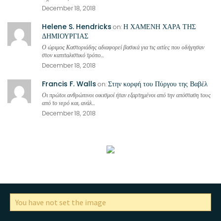
December 18, 2018
Helene S. Hendricks
Η ΧΑΜΕΝΗ ΧΑΡΑ ΤΗΣ
on:
ΔΗΜΙΟΥΡΓΙΑΣ
Ο ώριμος Καστοριάδης αδιαφορεί βασικά για τις αιτίες που οδήγησαν
στον καπιταλιστικό τρόπο...
December 18, 2018
Francis F. Walls
Στην κορφή του Πύργου της Βαβέλ
on:
Οι πρώτοι ανθρώπινοι οικισμοί ήταν εξαρτημένοι από την απόσταση τους
από το νερό και, ανάλ...
December 18, 2018
You have not set the image