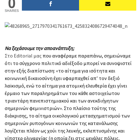
0
SHARES
Να ξεχάσουμε την αποανάπτυξη;
Στο Editorial μας
που αναφέραμε παραπάνω, σημειώναμε
ότι το σύγχρονο πολιτικό αδιέξοδο μπορεί να συνοψιστεί
στην εξής διαπίστωση: «το αίτημα για ισότητα και
κοινωνική δικαιοσύνη έχει υφαρπαχθεί απ’ τον δεξιό
λαϊκισμό, ενώ το αίτημα για ατομική ελευθερία έχει γίνει
έρμαιο των παραληρημάτων του κάθε αστοιχείωτου
τριαντάρη πανεπιστημιακού και των ανεκδιήγητων
σημερινών φεμινιστριών». Στο πλαίσιο τούτης της
διάκρισης, το αίτημα οικολογικού μετασχηματισμού των
σημερινών ρυπογόνων κοινωνιών της κατανάλωσης
λογίζεται πλέον ως χούι της λευκής, εκλεπτυσμένης και
χίπστερ ολιγαρχίας (η οποία ζει στις μεγάλες πόλεις,