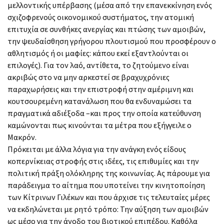
μελλοντικής υπέρβασης (μέσα από την επανεκκίνηση ενός
σχιζοφρενούς οικονομικού συστήματος, την ατομική
επιτυχία σε συνθήκες ανεργίας και πτώσης των αμοιβών,
την ψευδαίσθηση γρήγορου πλουτισμού που προσφέρουν ο
αθλητισμός ή οι μαφίες: κάπου εκεί εξαντλούνται οι
επιλογές). Για τον λαό, αντίθετα, το ζητούμενο είναι
ακριβώς στο να μην αρκεστεί σε βραχυχρόνιες
παραχωρήσεις και την επιστροφή στην αμέριμνη και
κουτσουρεμένη κατανάλωση που θα ενδυναμώσει τα
πραγματικά αδιέξοδα –και προς την οποία κατεύθυνση
καμώνονται πως κινούνται τα μέτρα που εξήγγειλε ο
Μακρόν.
Πρόκειται με άλλα λόγια για την ανάγκη ενός είδους
κοπερνίκειας στροφής στις ιδέες, τις επιθυμίες και την
πολιτική πράξη ολόκληρης της κοινωνίας. Ας πάρουμε για
παράδειγμα το αίτημα που υποτείνει την κινητοποίηση
των Κίτρινων Γιλέκων και που άρχισε τις τελευταίες μέρες
να εκδηλώνεται με ρητό τρόπο: Την αύξηση των αμοιβών
ως μέσο για την άνοδο του βιοτικού επιπέδου. Καθόλα