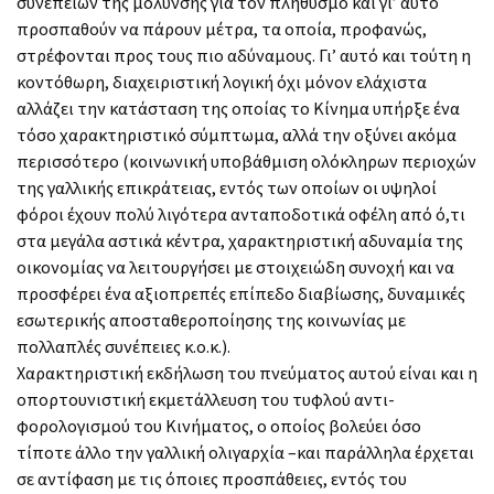
συνεπειών της μόλυνσης για τον πληθυσμό και γι’ αυτό
προσπαθούν να πάρουν μέτρα, τα οποία, προφανώς,
στρέφονται προς τους πιο αδύναμους. Γι’ αυτό και τούτη η
κοντόθωρη, διαχειριστική λογική όχι μόνον ελάχιστα
αλλάζει την κατάσταση της οποίας το Κίνημα υπήρξε ένα
τόσο χαρακτηριστικό σύμπτωμα, αλλά την οξύνει ακόμα
περισσότερο (κοινωνική υποβάθμιση ολόκληρων περιοχών
της γαλλικής επικράτειας, εντός των οποίων οι υψηλοί
φόροι έχουν πολύ λιγότερα ανταποδοτικά οφέλη από ό,τι
στα μεγάλα αστικά κέντρα, χαρακτηριστική αδυναμία της
οικονομίας να λειτουργήσει με στοιχειώδη συνοχή και να
προσφέρει ένα αξιοπρεπές επίπεδο διαβίωσης, δυναμικές
εσωτερικής αποσταθεροποίησης της κοινωνίας με
πολλαπλές συνέπειες κ.ο.κ.).
Χαρακτηριστική εκδήλωση του πνεύματος αυτού είναι και η
οπορτουνιστική εκμετάλλευση του τυφλού αντι-
φορολογισμού του Κινήματος, ο οποίος βολεύει όσο
τίποτε άλλο την γαλλική ολιγαρχία –και παράλληλα έρχεται
σε αντίφαση με τις όποιες προσπάθειες, εντός του