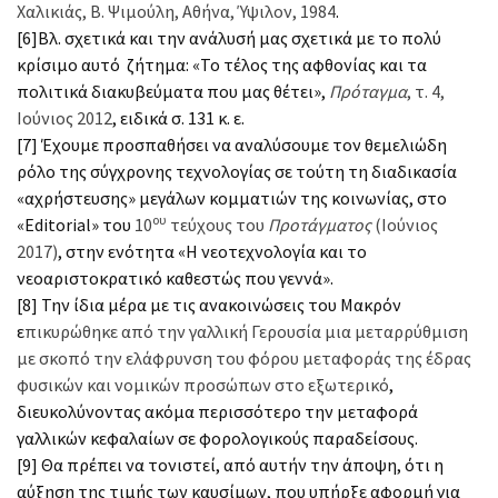
Χαλικιάς, Β. Ψιμούλη, Αθήνα, Ύψιλον, 1984
.
[6]Βλ. σχετικά και την ανάλυσή μας σχετικά με το πολύ
κρίσιμο αυτό ζήτημα: «Το τέλος της αφθονίας και τα
πολιτικά διακυβεύματα που μας θέτει»,
Πρόταγμα
, τ. 4,
Ιούνιος 2012
, ειδικά σ. 131 κ. ε.
[7] Έχουμε προσπαθήσει να αναλύσουμε τον θεμελιώδη
ρόλο της σύγχρονης τεχνολογίας σε τούτη τη διαδικασία
«αχρήστευσης» μεγάλων κομματιών της κοινωνίας, στο
ου
«Editorial» του
10
τεύχους του
Προτάγματος
(Ιούνιος
2017)
, στην ενότητα «Η νεοτεχνολογία και το
νεοαριστοκρατικό καθεστώς που γεννά».
[8] Την ίδια μέρα με τις ανακοινώσεις του Μακρόν
ε
πικυρώθηκε από την γαλλική Γερουσία μια μεταρρύθμιση
με σκοπό την ελάφρυνση του φόρου μεταφοράς της έδρας
φυσικών και νομικών προσώπων στο εξωτερικό
,
διευκολύνοντας ακόμα περισσότερο την μεταφορά
γαλλικών κεφαλαίων σε φορολογικούς παραδείσους.
[9] Θα πρέπει να τονιστεί, από αυτήν την άποψη, ότι η
αύξηση της τιμής των καυσίμων, που υπήρξε αφορμή για