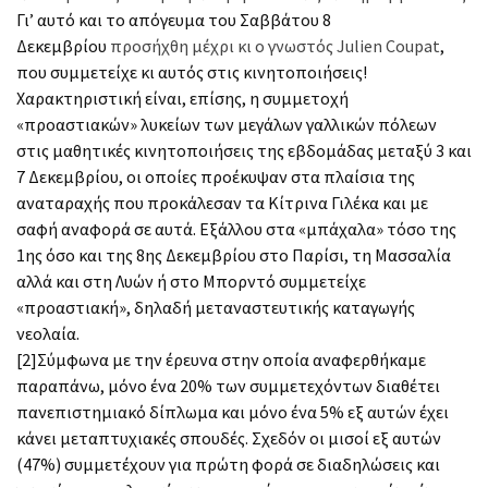
Γι’ αυτό και το απόγευμα του Σαββάτου 8
Δεκεμβρίου
προσήχθη μέχρι κι ο γνωστός Julien Coupat
,
που συμμετείχε κι αυτός στις κινητοποιήσεις!
Χαρακτηριστική είναι, επίσης, η συμμετοχή
«προαστιακών» λυκείων των μεγάλων γαλλικών πόλεων
στις μαθητικές κινητοποιήσεις της εβδομάδας μεταξύ 3 και
7 Δεκεμβρίου, οι οποίες προέκυψαν στα πλαίσια της
αναταραχής που προκάλεσαν τα Κίτρινα Γιλέκα και με
σαφή αναφορά σε αυτά. Εξάλλου στα «μπάχαλα» τόσο της
1ης όσο και της 8ης Δεκεμβρίου στο Παρίσι, τη Μασσαλία
αλλά και στη Λυών ή στο Μπορντό συμμετείχε
«προαστιακή», δηλαδή μεταναστευτικής καταγωγής
νεολαία.
[2]Σύμφωνα με την έρευνα στην οποία αναφερθήκαμε
παραπάνω, μόνο ένα 20% των συμμετεχόντων διαθέτει
πανεπιστημιακό δίπλωμα και μόνο ένα 5% εξ αυτών έχει
κάνει μεταπτυχιακές σπουδές. Σχεδόν οι μισοί εξ αυτών
(47%) συμμετέχουν για πρώτη φορά σε διαδηλώσεις και