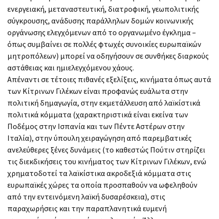
ενεργειακή, μεταναστευτική, διατροφική, γεωπολιτικής
σύγκρουσης, ανάδυσης παράλληλων δομών κοινωνικής
οργάνωσης ελεγχόμενων από το οργανωμένο έγκλημα –
όπως συμβαίνει σε πολλές φτωχές συνοικίες ευρωπαϊκών
μητροπόλεων) μπορεί να οδηγήσουν σε συνθήκες διαρκούς
αστάθειας και ημιελεγχόμενου χάους.
Απέναντι σε τέτοιες πιθανές εξελίξεις, κινήματα όπως αυτά
των Κίτρινων Γιλέκων είναι προφανώς ευάλωτα στην
πολιτική δημαγωγία, στην εκμετάλλευση από λαϊκίστικά
πολιτικά κόμματα (χαρακτηριστικά είναι εκείνα των
Ποδέμος στην Ισπανία και των Πέντε Αστέρων στην
Ιταλία), στην ύπουλη χειραγώγηση από παρεμβατικές
ανελεύθερες ξένες δυνάμεις (το καθεστώς Πούτιν στηρίζει
τις διεκδικήσεις του κινήματος των Κίτρινων Γιλέκων, ενώ
χρηματοδοτεί τα λαϊκίστικα ακροδεξιά κόμματα στις
ευρωπαϊκές χώρες τα οποία προσπαθούν να ωφεληθούν
από την εντεινόμενη λαϊκή δυσαρέσκεια), στις
παραχωρήσεις και την παραπλανητικά ευμενή