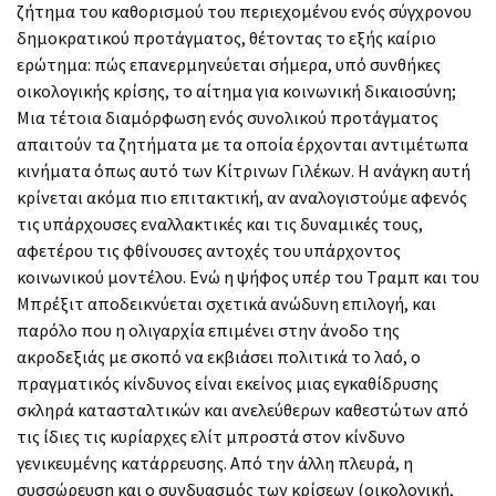
ζήτημα του καθορισμού του περιεχομένου ενός σύγχρονου
δημοκρατικού προτάγματος, θέτοντας το εξής καίριο
ερώτημα: πώς επανερμηνεύεται σήμερα, υπό συνθήκες
οικολογικής κρίσης, το αίτημα για κοινωνική δικαιοσύνη;
Μια τέτοια διαμόρφωση ενός συνολικού προτάγματος
απαιτούν τα ζητήματα με τα οποία έρχονται αντιμέτωπα
κινήματα όπως αυτό των Κίτρινων Γιλέκων. Η ανάγκη αυτή
κρίνεται ακόμα πιο επιτακτική, αν αναλογιστούμε αφενός
τις υπάρχουσες εναλλακτικές και τις δυναμικές τους,
αφετέρου τις φθίνουσες αντοχές του υπάρχοντος
κοινωνικού μοντέλου. Ενώ η ψήφος υπέρ του Τραμπ και του
Μπρέξιτ αποδεικνύεται σχετικά ανώδυνη επιλογή, και
παρόλο που η ολιγαρχία επιμένει στην άνοδο της
ακροδεξιάς με σκοπό να εκβιάσει πολιτικά το λαό, ο
πραγματικός κίνδυνος είναι εκείνος μιας εγκαθίδρυσης
σκληρά κατασταλτικών και ανελεύθερων καθεστώτων από
τις ίδιες τις κυρίαρχες ελίτ μπροστά στον κίνδυνο
γενικευμένης κατάρρευσης. Από την άλλη πλευρά, η
συσσώρευση και ο συνδυασμός των κρίσεων (οικολογική,