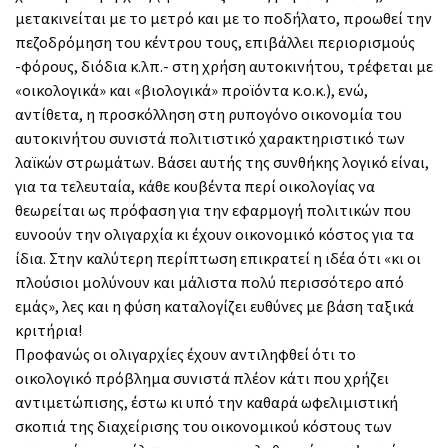
μετακινείται με το μετρό και με το ποδήλατο, προωθεί την
πεζοδρόμηση του κέντρου τους, επιβάλλει περιορισμούς
-φόρους, διόδια κ.λπ.- στη χρήση αυτοκινήτου, τρέφεται με
«οικολογικά» και «βιολογικά» προϊόντα κ.ο.κ.), ενώ,
αντίθετα, η προσκόλληση στη ρυπογόνο οικονομία του
αυτοκινήτου συνιστά πολιτιστικό χαρακτηριστικό των
λαϊκών στρωμάτων. Βάσει αυτής της συνθήκης λογικό είναι,
για τα τελευταία, κάθε κουβέντα περί οικολογίας να
θεωρείται ως πρόφαση για την εφαρμογή πολιτικών που
ευνοούν την ολιγαρχία κι έχουν οικονομικό κόστος για τα
ίδια. Στην καλύτερη περίπτωση επικρατεί η ιδέα ότι «κι οι
πλούσιοι μολύνουν και μάλιστα πολύ περισσότερο από
εμάς», λες και η φύση καταλογίζει ευθύνες με βάση ταξικά
κριτήρια!
Προφανώς οι ολιγαρχίες έχουν αντιληφθεί ότι το
οικολογικό πρόβλημα συνιστά πλέον κάτι που χρήζει
αντιμετώπισης, έστω κι υπό την καθαρά ωφελιμιστική
σκοπιά της διαχείρισης του οικονομικού κόστους των