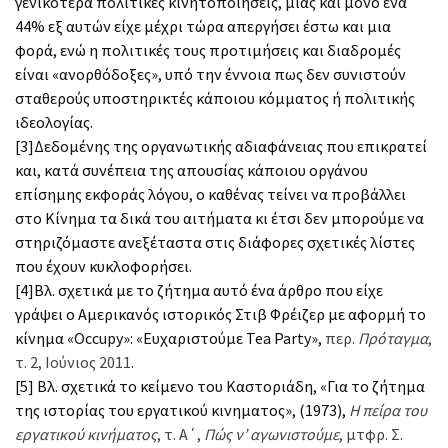
γενικότερα πολιτικές κινητοποιήσεις, μιας και μόνο ένα
44% εξ αυτών είχε μέχρι τώρα απεργήσει έστω και μια
φορά, ενώ η πολιτικές τους προτιμήσεις και διαδρομές
είναι «ανορθόδοξες», υπό την έννοια πως δεν συνιστούν
σταθερούς υποστηρικτές κάποιου κόμματος ή πολιτικής
ιδεολογίας.
[3]Δεδομένης της οργανωτικής αδιαφάνειας που επικρατεί
και, κατά συνέπεια της απουσίας κάποιου οργάνου
επίσημης εκφοράς λόγου, ο καθένας τείνει να προβάλλει
στο Κίνημα τα δικά του αιτήματα κι έτσι δεν μπορούμε να
στηριζόμαστε ανεξέταστα στις διάφορες σχετικές λίστες
που έχουν κυκλοφορήσει.
[4]Βλ. σχετικά με το ζήτημα αυτό ένα άρθρο που είχε
γράψει ο Αμερικανός ιστορικός Στιβ Φρέιζερ με αφορμή το
κίνημα «Occupy»: «Ευχαριστούμε Tea Party»,
περ.
Πρόταγμα
,
τ. 2, Ιούνιος 2011
.
[5] Βλ. σχετικά το κείμενο του Καστοριάδη, «Για το ζήτημα
της ιστορίας του εργατικού κινηματος», (1973),
Η πείρα του
εργατικού κινήματος
, τ. Α΄,
Πώς ν’ αγωνιστούμε
, μτφρ. Σ.