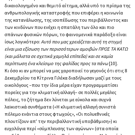
δικαιολογημένο και θεμιτό αίτημα, αλλά υπό το πρίσμα της
ανθρωπολογικής καταστροφής που επιφέρει η κοινωνία
της κατανάλωσης, της ισοπέδωσης του περιβάλλοντος και
των κινδύνων που ενέχει η σπατάλη των όλο και πιο
σπάνιων φυσικών πόρων, το φαινομενικά παράδοξο είναι
ίσως λογικότερο:
Αυτό που μας χρειάζεται αυτή τη στιγμή
είναι μια εξίσωση των περισσότερων αμοιβών ΠΡΟΣ ΤΑ ΚΑΤΩ
(και μάλιστα σε σχετικά χαμηλά επίπεδα) και σε καμία
περίπτωση ένα κλείσιμο της ψαλίδας προς τα πάνω
[10].
Κι όσο κι αν μπορεί να μας χαροποιεί το γεγονός ότι στις 8
Δεκεμβρίου τα Κίτρινα Γιλέκα διαδήλωσαν μαζί με τους
οικολόγους –που την ίδια μέρα είχαν προγραμματίσει
πορείες για την κλιματική αλλαγή– σε πολλές μεγάλες
πόλεις, το ζήτημα δεν λύνεται με εύκολα και συχνά
λαϊκιστικά συνθήματα («Η κλιματική αλλαγή συνιστά
πόλεμο ενάντια στους φτωχούς», «Οι πολυεθνικές
πλουτίζουν απ’ την περιβαλλοντική υποβάθμιση») κι
ευχολόγια περί «σύμπλευσης των αγώνων» (στα οποία