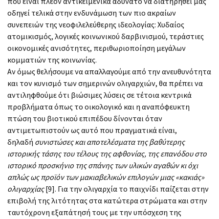
που είναι πλέον αντικειμενικά αδύνατο να διατηρηθεί μας
οδηγεί τελικά στην ενδυνάμωση των πιο ακραίων
συνεπειών της νεοφιλελεύθερης ιδεολογίας: Χυδαίος
ατομικισμός, λογικές κοινωνικού δαρβινισμού, τεράστιες
οικονομικές ανισότητες, περιθωριοποίηση μεγάλων
κομματιών της κοινωνίας.
Αν όμως θελήσουμε να απαλλαγούμε από την ανευθυνότητα
και τον κυνισμό των σημερινών ολιγαρχιών, θα πρέπει να
αντιληφθούμε ότι βιώσιμες λύσεις σε τέτοια κεντρικά
προβλήματα όπως το οικολογικό και η αναπόφευκτη
πτώση του βιοτικού επιπέδου δίνονται όταν
αντιμετωπιστούν ως αυτό που πραγματικά είναι,
δηλαδή
συνιστώσες και αποτελέσματα της βαθύτερης
ιστορικής τάσης του τέλους της αφθονίας, της επανόδου στο
ιστορικό προσκήνιο της σπάνης των υλικών αγαθών κι όχι
απλώς ως προϊόν των μακιαβελικών επιλογών μιας «κακιάς»
ολιγαρχίας
[9]. Για την ολιγαρχία το παιχνίδι παίζεται στην
επιβολή της λιτότητας στα κατώτερα στρώματα και στην
ταυτόχρονη εξαπάτησή τους με την υπόσχεση της