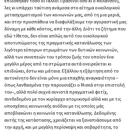
επιδόθηκαν τόσο οι Γάλλοι Πράσινοι όσο κι ο Μελανσόν),
λες κι υπάρχει ταύτιση ανάμεσα στο αίτημα οικολογικού
μετασχηματισμού των κοινωνιών μας, από τη μια μεριά,
και στην προσπάθεια να διαφυλάξουμε την αγοραστική μας
δύναμη με κάθε κόστος, από την άλλη. Διότι το ζήτημα που
εδώ τίθεται, δεν είναι απλώς αυτό του οικολογικού
αποτυπώματος της πραγματικής κατανάλωσης των
λιγότερο εύπορων στρωμάτων των δυτικών κοινωνιών,
αλλά των συνεπειών του τρόπου ζωής τον οποίον ένα
μεγάλο μέρος από τα στρώματα αυτά ονειρεύεται κι
επιδιώκει, έστω και μάταια. Εξάλλου η εξάρτηση από το
αυτοκίνητο δεν είναι μόνο μια επαχθής αναγκαιότητα –
όπως λανθασμένα την παρουσιάζει ο Μισεά στην επιστολή
του–, αλλά πολύ συχνά συνιστά πραγματικό φετίχ,
συνδεδεμένο με τον κυρίαρχο ατομικισμό αλλά και με τις
υποσχέσεις κοινωνικής ανόδου με τις οποίες μάς
αποβλακώνει η κοινωνία της κατανάλωσης. Δεδομένης
αυτής της κατάστασης, χρειάζεται να ξαναπιάσουμε από
την αρχή, και με μεγάλη περίσκεψη και σοβαρότητα, το