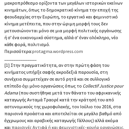
μακροπρόθεσμο ορίζοντα των μεγάλων ιστορικών εκείνων
κινημάτων, όπως το δημοκρατικό κίνημα την εποχή της
φεουδαρχίας στην Ευρώπη, το εργατικό και φεμινιστικό
κίνημα μετέπειτα, που στην ώριμη μορφή τους δεν
μετουσιώνονται μόνο σε μια μορφή πολιτικής οργάνωσης
ή σ’ ένα οικονομικό σύστημα, αλλά σ’ έναν ολόκληρο, νέο
κάθε φορά, πολιτισμό.
Περισσότερα:
protagma.wordpress.com
______________
[1] Στην πραγματικότητα, αν στην πρώτη φάση του
κινήματος υπήρξε σαφής ακροδεξιά παρουσία, στη
συνέχεια συμμετείχαν σε αυτό ρητά και σε συλλογικό
επίπεδο όχι μόνο οργανώσεις όπως το
Collectif Justice pour
Adama
(που συστήθηκε μετά τον θάνατο του αφρικανικής
καταγωγής Ανταμά Τραορέ κατά την κράτησή του από
αστυνομικούς της χωροφυλακής, τον Ιούλιο του 2016, στα
παρισινά προάστια και αποτελείται σε μεγάλο βαθμό από
έγχρωμους και αραβικής καταγωγής Γάλλους) αλλά ακόμα
και
παρισινές Αντιφά ή και φεμινιστικές-κουήρ οργανώσεις
.