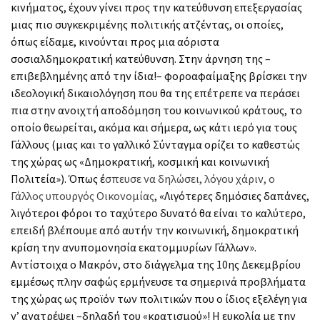
κινήματος, έχουν γίνει προς την κατεύθυνση επεξεργασίας
μιας πιο συγκεκριμένης πολιτικής ατζέντας, οι οποίες,
όπως είδαμε, κινούνται προς μια αόριστα
σοσιαλδημοκρατική κατεύθυνση. Στην άρνηση της –
επιβεβλημένης από την ίδια!– φοροαφαίμαξης βρίσκει την
ιδεολογική δικαιολόγηση που θα της επέτρεπε να περάσει
πια στην ανοιχτή αποδόμηση του κοινωνικού κράτους, το
οποίο θεωρείται, ακόμα και σήμερα, ως κάτι ιερό για τους
Γάλλους (μιας και το γαλλικό Σύνταγμα ορίζει το καθεστώς
της χώρας ως «Δημοκρατική, κοσμική και κοινωνική
Πολιτεία»). Όπως έ
σπευσε να δηλώσει, λόγου χάριν, ο
Γάλλος υπουργός Οικονομίας
, «Λιγότερες δημόσιες δαπάνες,
λιγότεροι φόροι το ταχύτερο δυνατό θα είναι το καλύτερο,
επειδή βλέπουμε από αυτήν την κοινωνική, δημοκρατική
κρίση την ανυπομονησία εκατομμυρίων Γάλλων».
Αντίστοιχα ο Μακρόν, στο διάγγελμα της 10ης Δεκεμβρίου
εμμέσως πλην σαφώς ερμήνευσε τα σημερινά προβλήματα
της χώρας ως προϊόν των πολιτικών που ο ίδιος εξελέγη για
ν’ ανατρέψει –δηλαδή του «κρατισμού»! Η ευκολία με την