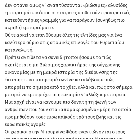
Δεν φτάνει όμως ν΄αναπτύσσονται «βιώσιμες» αλυσίδες
εμπορευμάτων όπου οι εταιρείες υιοθετούν προαιρετικές
κατευθυντήριες γραμμές για να παράγουν (συνήθως πιο
ακριβά) εμπορεύματα.
Ούτε αρκεί να επενδύουμε όλες τις ελπίδες μας για ένα
καλύτερο αύριο στις ατομικές επιλογές του Ευρωπαίου
καταναλωτή.
Πρέπει αντίθετα να συνειδητοποιήσουμε το πώς
σχετίζεται ο μη βιώσιμος χαρακτήρας της σύγχρονης
οικονομίας με τη μακρά ιστορία της διεύρυνσης της
έκτασης των εμπορευμάτων
:
να καταλάβουμε πώς
απορρέει το σήμερα από το χθες, αλλά και πώς στο σήμερα
μπορεί να εμπεριέχεται η ευκαιρία ν’ αλλάξουμε πορεία.
Μια αρχή είναι να κάνουμε πιο δυνατή τη φωνή των
ανθρώπων που ζουν στα «απομακρυσμένα» μέρη τα οποία
προμηθεύουν τους ευρωπαϊκούς τρόπους ζωής και τις
ευρωπαϊκές αγορές.
Οι χωρικοί στην Μπουρκίνα Φάσο εναντιώνονται στους
γενετικά τροποποιημένους σπόρους της Monsanto και