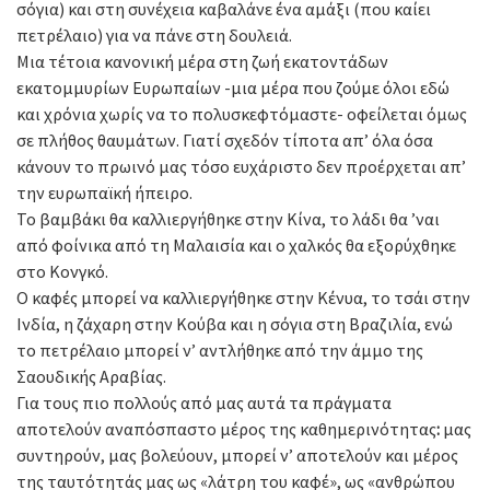
σόγια) και στη συνέχεια καβαλάνε ένα αμάξι (που καίει
πετρέλαιο) για να πάνε στη δουλειά.
Μια τέτοια κανονική μέρα στη ζωή εκατοντάδων
εκατομμυρίων Ευρωπαίων -μια μέρα που ζούμε όλοι εδώ
και χρόνια χωρίς να το πολυσκεφτόμαστε- οφείλεται όμως
σε πλήθος θαυμάτων. Γιατί σχεδόν τίποτα απ’ όλα όσα
κάνουν το πρωινό μας τόσο ευχάριστο δεν προέρχεται απ’
την ευρωπαϊκή ήπειρο.
Το βαμβάκι θα καλλιεργήθηκε στην Κίνα, το λάδι θα ’ναι
από φοίνικα από τη Μαλαισία και ο χαλκός θα εξορύχθηκε
στο Κονγκό.
Ο καφές μπορεί να καλλιεργήθηκε στην Κένυα, το τσάι στην
Ινδία, η ζάχαρη στην Κούβα και η σόγια στη Βραζιλία, ενώ
το πετρέλαιο μπορεί ν’ αντλήθηκε από την άμμο της
Σαουδικής Αραβίας.
Για τους πιο πολλούς από μας αυτά τα πράγματα
αποτελούν αναπόσπαστο μέρος της καθημερινότητας
:
μας
συντηρούν, μας βολεύουν, μπορεί ν’ αποτελούν και μέρος
της ταυτότητάς μας ως «λάτρη του καφέ», ως «ανθρώπου