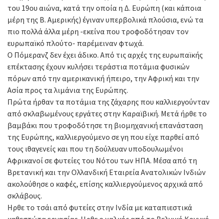
του 19ου αιώνα, κατά την οποία η Δ. Ευρώπη (και κάποια
μέρη της Β. Αμερικής) έγιναν υπερβολικά πλούσια, ενώ τα
πιο πολλά άλλα μέρη -εκείνα που τροφοδότησαν τον
ευρωπαϊκό πλούτο- παρέμειναν φτωχά.
Ο Πόμερανζ δεν έχει άδικο. Από τις αρχές της ευρωπαϊκής
επέκτασης έχουν κυλήσει τεράστια ποτάμια φυσικών
πόρων από την αμερικανική ήπειρο, την Αφρική και την
Ασία προς τα λιμάνια της Ευρώπης.
Πρώτα ήρθαν τα ποτάμια της ζάχαρης που καλλιεργούνταν
από σκλαβωμένους εργάτες στην Καραϊβική. Μετά ήρθε το
βαμβάκι που τροφοδότησε τη βιομηχανική επανάσταση
της Ευρώπης, καλλιεργούμενο σε γη που είχε παρθεί από
τους ιθαγενείς και που τη δούλευαν υποδουλωμένοι
Αφρικανοί σε φυτείες του Νότου των ΗΠΑ. Μέσα από τη
Βρετανική και την Ολλανδική Εταιρεία Ανατολικών Ινδιών
ακολούθησε ο καφές, επίσης καλλιεργούμενος αρχικά από
σκλάβους.
Ηρθε το τσάι από φυτείες στην Ινδία με καταπιεστικά
καθεστώτα εργασίας. Ηρθε ο χαλκός από το Βελγικό Κονγκό