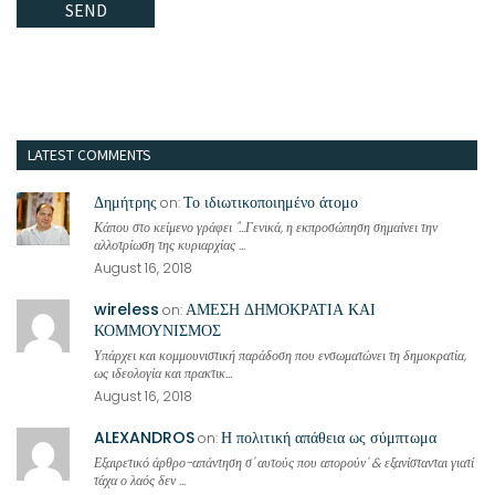
LATEST COMMENTS
Δημήτρης
Το ιδιωτικοποιημένο άτομο
on:
Κάπου στο κείμενο γράφει "...Γενικά, η εκπροσώπηση σημαίνει την
αλλοτρίωση της κυριαρχίας ...
August 16, 2018
wireless
ΑΜΕΣΗ ΔΗΜΟΚΡΑΤΙΑ ΚΑΙ
on:
ΚΟΜΜΟΥΝΙΣΜΟΣ
Υπάρχει και κομμουνιστική παράδοση που ενσωματώνει τη δημοκρατία,
ως ιδεολογία και πρακτικ...
August 16, 2018
ALEXANDROS
Η πολιτική απάθεια ως σύμπτωμα
on:
Εξαιρετικό άρθρο-απάντηση σ' αυτούς που απορούν' & εξανίστανται γιατί
τάχα ο λαός δεν ...