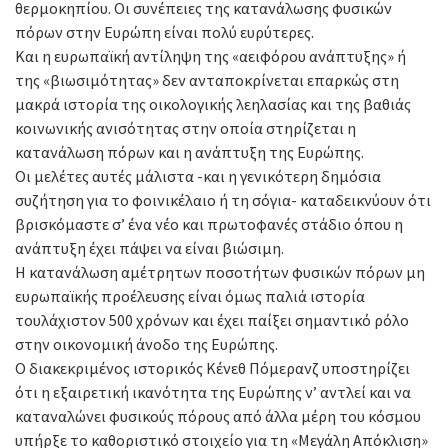
θερμοκηπίου. Οι συνέπειες της κατανάλωσης φυσικών
πόρων στην Ευρώπη είναι πολύ ευρύτερες.
Και η ευρωπαϊκή αντίληψη της «αειφόρου ανάπτυξης» ή
της «βιωσιμότητας» δεν ανταποκρίνεται επαρκώς στη
μακρά ιστορία της οικολογικής λεηλασίας και της βαθιάς
κοινωνικής ανισότητας στην οποία στηρίζεται η
κατανάλωση πόρων και η ανάπτυξη της Ευρώπης.
Οι μελέτες αυτές μάλιστα -και η γενικότερη δημόσια
συζήτηση για το φοινικέλαιο ή τη σόγια- καταδεικνύουν ότι
βρισκόμαστε σ’ ένα νέο και πρωτοφανές στάδιο όπου η
ανάπτυξη έχει πάψει να είναι βιώσιμη.
Η κατανάλωση αμέτρητων ποσοτήτων φυσικών πόρων μη
ευρωπαϊκής προέλευσης είναι όμως παλιά ιστορία
τουλάχιστον 500 χρόνων και έχει παίξει σημαντικό ρόλο
στην οικονομική άνοδο της Ευρώπης.
Ο διακεκριμένος ιστορικός Κένεθ Πόμερανζ υποστηρίζει
ότι η εξαιρετική ικανότητα της Ευρώπης ν’ αντλεί και να
καταναλώνει φυσικούς πόρους από άλλα μέρη του κόσμου
υπήρξε το καθοριστικό στοιχείο για τη «Μεγάλη Απόκλιση»