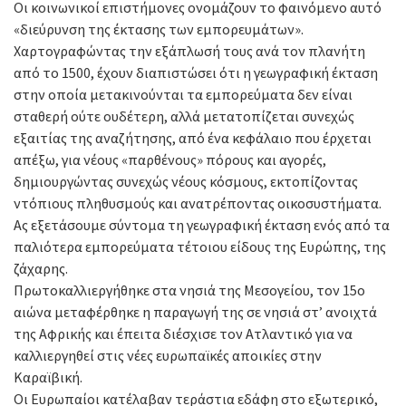
Οι κοινωνικοί επιστήμονες ονομάζουν το φαινόμενο αυτό
«διεύρυνση της έκτασης των εμπορευμάτων».
Χαρτογραφώντας την εξάπλωσή τους ανά τον πλανήτη
από το 1500, έχουν διαπιστώσει ότι η γεωγραφική έκταση
στην οποία μετακινούνται τα εμπορεύματα δεν είναι
σταθερή ούτε ουδέτερη, αλλά μετατοπίζεται συνεχώς
εξαιτίας της αναζήτησης, από ένα κεφάλαιο που έρχεται
απέξω, για νέους «παρθένους» πόρους και αγορές,
δημιουργώντας συνεχώς νέους κόσμους, εκτοπίζοντας
ντόπιους πληθυσμούς και ανατρέποντας οικοσυστήματα.
Ας εξετάσουμε σύντομα τη γεωγραφική έκταση ενός από τα
παλιότερα εμπορεύματα τέτοιου είδους της Ευρώπης, της
ζάχαρης.
Πρωτοκαλλιεργήθηκε στα νησιά της Μεσογείου, τον 15ο
αιώνα μεταφέρθηκε η παραγωγή της σε νησιά στ’ ανοιχτά
της Αφρικής και έπειτα διέσχισε τον Ατλαντικό για να
καλλιεργηθεί στις νέες ευρωπαϊκές αποικίες στην
Καραϊβική.
Οι Ευρωπαίοι κατέλαβαν τεράστια εδάφη στο εξωτερικό,