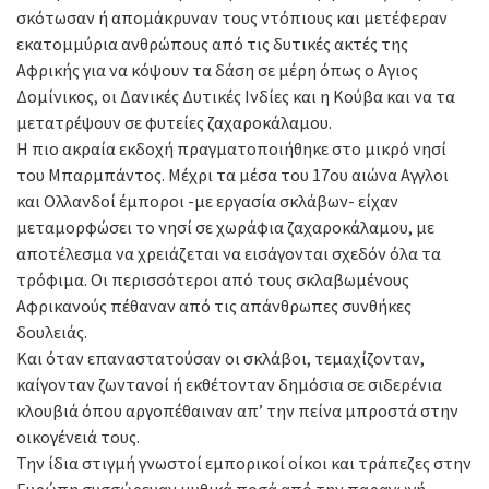
σκότωσαν ή απομάκρυναν τους ντόπιους και μετέφεραν
εκατομμύρια ανθρώπους από τις δυτικές ακτές της
Αφρικής για να κόψουν τα δάση σε μέρη όπως ο Αγιος
Δομίνικος, οι Δανικές Δυτικές Ινδίες και η Κούβα και να τα
μετατρέψουν σε φυτείες ζαχαροκάλαμου.
Η πιο ακραία εκδοχή πραγματοποιήθηκε στο μικρό νησί
του Μπαρμπάντος. Μέχρι τα μέσα του 17ου αιώνα Αγγλοι
και Ολλανδοί έμποροι -με εργασία σκλάβων- είχαν
μεταμορφώσει το νησί σε χωράφια ζαχαροκάλαμου, με
αποτέλεσμα να χρειάζεται να εισάγονται σχεδόν όλα τα
τρόφιμα. Οι περισσότεροι από τους σκλαβωμένους
Αφρικανούς πέθαναν από τις απάνθρωπες συνθήκες
δουλειάς.
Και όταν επαναστατούσαν οι σκλάβοι, τεμαχίζονταν,
καίγονταν ζωντανοί ή εκθέτονταν δημόσια σε σιδερένια
κλουβιά όπου αργοπέθαιναν απ’ την πείνα μπροστά στην
οικογένειά τους.
Την ίδια στιγμή γνωστοί εμπορικοί οίκοι και τράπεζες στην
Ευρώπη συσσώρευαν μυθικά ποσά από την παραγωγή