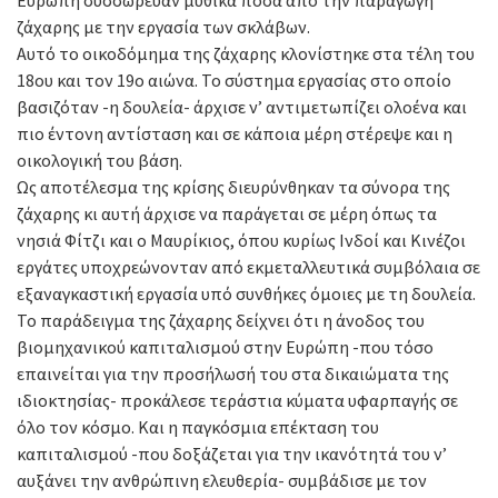
ζάχαρης με την εργασία των σκλάβων.
Αυτό το οικοδόμημα της ζάχαρης κλονίστηκε στα τέλη του
18ου και τον 19ο αιώνα. Το σύστημα εργασίας στο οποίο
βασιζόταν -η δουλεία- άρχισε ν’ αντιμετωπίζει ολοένα και
πιο έντονη αντίσταση και σε κάποια μέρη στέρεψε και η
οικολογική του βάση.
Ως αποτέλεσμα της κρίσης διευρύνθηκαν τα σύνορα της
ζάχαρης κι αυτή άρχισε να παράγεται σε μέρη όπως τα
νησιά Φίτζι και ο Μαυρίκιος, όπου κυρίως Ινδοί και Κινέζοι
εργάτες υποχρεώνονταν από εκμεταλλευτικά συμβόλαια σε
εξαναγκαστική εργασία υπό συνθήκες όμοιες με τη δουλεία.
Το παράδειγμα της ζάχαρης δείχνει ότι η άνοδος του
βιομηχανικού καπιταλισμού στην Ευρώπη -που τόσο
επαινείται για την προσήλωσή του στα δικαιώματα της
ιδιοκτησίας- προκάλεσε τεράστια κύματα υφαρπαγής σε
όλο τον κόσμο. Και η παγκόσμια επέκταση του
καπιταλισμού -που δοξάζεται για την ικανότητά του ν’
αυξάνει την ανθρώπινη ελευθερία- συμβάδισε με τον