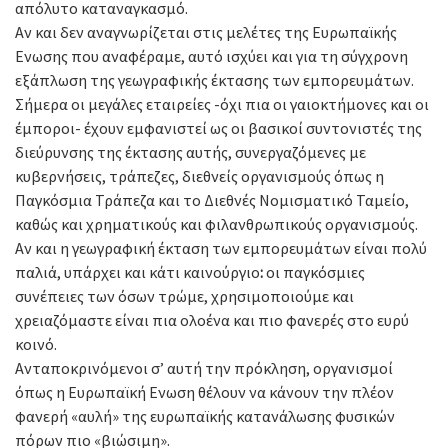
απόλυτο καταναγκασμό.
Αν και δεν αναγνωρίζεται στις μελέτες της Ευρωπαϊκής
Ενωσης που αναφέραμε, αυτό ισχύει και για τη σύγχρονη
εξάπλωση της γεωγραφικής έκτασης των εμπορευμάτων.
Σήμερα οι μεγάλες εταιρείες -όχι πια οι γαιοκτήμονες και οι
έμποροι- έχουν εμφανιστεί ως οι βασικοί συντονιστές της
διεύρυνσης της έκτασης αυτής, συνεργαζόμενες με
κυβερνήσεις, τράπεζες, διεθνείς οργανισμούς όπως η
Παγκόσμια Τράπεζα και το Διεθνές Νομισματικό Ταμείο,
καθώς και χρηματικούς και φιλανθρωπικούς οργανισμούς.
Αν και η γεωγραφική έκταση των εμπορευμάτων είναι πολύ
παλιά, υπάρχει και κάτι καινούργιο
:
οι παγκόσμιες
συνέπειες των όσων τρώμε, χρησιμοποιούμε και
χρειαζόμαστε είναι πια ολοένα και πιο φανερές στο ευρύ
κοινό.
Ανταποκρινόμενοι σ’ αυτή την πρόκληση, οργανισμοί
όπως η Ευρωπαϊκή Ενωση θέλουν να κάνουν την πλέον
φανερή «αυλή» της ευρωπαϊκής κατανάλωσης φυσικών
πόρων πιο «βιώσιμη».