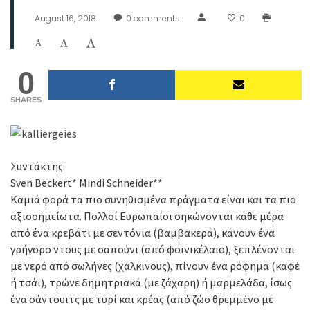
August 16, 2018
0
comments
0
0
SHARES
Συντάκτης:
Sven Beckert* Mindi Schneider**
Καμιά φορά τα πιο συνηθισμένα πράγματα είναι και τα πιο
αξιοσημείωτα. Πολλοί Ευρωπαίοι σηκώνονται κάθε μέρα
από ένα κρεβάτι με σεντόνια (βαμβακερά), κάνουν ένα
γρήγορο ντους με σαπούνι (από φοινικέλαιο), ξεπλένονται
με νερό από σωλήνες (χάλκινους), πίνουν ένα ρόφημα (καφέ
ή τσάι), τρώνε δημητριακά (με ζάχαρη) ή μαρμελάδα, ίσως
ένα σάντουιτς με τυρί και κρέας (από ζώο θρεμμένο με