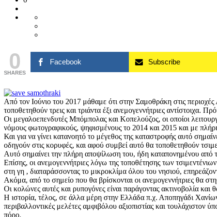
0
Facebook
Subscribe
SHARES
Από τον Ιούνιο του 2017 μάθαμε ότι στην Σαμοθράκη στις περιοχές 
τοποθετηθούν τρεις και τριάντα έξι ανεμογεννήτριες αντίστοιχα. Πρ
Οι μεγαλοεπενδυτές Μπόμπολας και Κοπελούζος, οι οποίοι λειτουρ
νόμους φωτογραφικούς, ψηφισμένους το 2014 και 2015 και με πλήρη
Και για να γίνει κατανοητό το μέγεθος της καταστροφής αυτό σημαίν
οδηγούν στις κορυφές, και αφού συμβεί αυτό θα τοποθετηθούν τσιμε
Αυτό σημαίνει την πλήρη αποψίλωση του, ήδη καταπονημένου από τ
Επίσης, οι ανεμογεννήτριες λόγω της τοποθέτησης των τσιμεντένιω
στη γη , διαταράσσοντας το μικροκλίμα όλου του νησιού, επηρεάζοντ
Ακόμα, από το σημείο που θα βρίσκονται οι ανεμογεννήτριες θα στ
Οι κολώνες αυτές και ρυπογόνες είναι παράγοντας ακτινοβολία και 
Η ιστορία, τέλος, σε άλλα μέρη στην Ελλάδα π.χ. Αποπηγάδι Χανίων
περιβαλλοντικές μελέτες αμφιβόλου αξιοπιστίας και τουλάχιστον ύπ
πόρο.