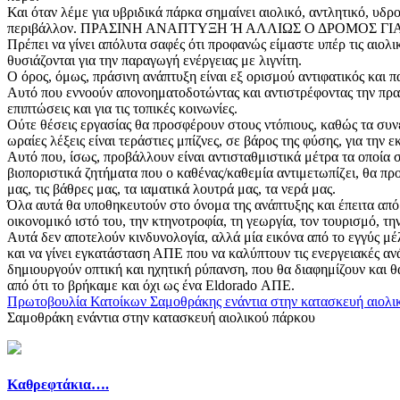
Και όταν λέμε για υβριδικά πάρκα σημαίνει αιολικό, αντλητικό, υδ
περιβάλλον. ΠΡΑΣΙΝΗ ΑΝΑΠΤΥΞΗ Ή ΑΛΛΙΩΣ Ο ΔΡΟΜΟΣ Γ
Πρέπει να γίνει απόλυτα σαφές ότι προφανώς είμαστε υπέρ τις αιολ
θυσιάζονται για την παραγωγή ενέργειας με λιγνίτη.
Ο όρος, όμως, πράσινη ανάπτυξη είναι εξ ορισμού αντιφατικός και πα
Αυτό που εννοούν απονοηματοδοτώντας και αντιστρέφοντας την πραγ
επιπτώσεις και για τις τοπικές κοινωνίες.
Ούτε θέσεις εργασίας θα προσφέρουν στους ντόπιους, καθώς τα συν
ωραίες λέξεις είναι τεράστιες μπίζνες, σε βάρος της φύσης, για τ
Αυτό που, ίσως, προβάλλουν είναι αντισταθμιστικά μέτρα τα οποία στ
βιοποριστικά ζητήματα που ο καθένας/καθεμία αντιμετωπίζει, θα πρ
μας, τις βάθρες μας, τα ιαματικά λουτρά μας, τα νερά μας.
Όλα αυτά θα υποθηκευτούν στο όνομα της ανάπτυξης και έπειτα απ
οικονομικό ιστό του, την κτηνοτροφία, τη γεωργία, τον τουρισμό, τη
Αυτά δεν αποτελούν κινδυνολογία, αλλά μία εικόνα από το εγγύς μέ
και να γίνει εγκατάσταση ΑΠΕ που να καλύπτουν τις ενεργειακές ανά
δημιουργούν οπτική και ηχητική ρύπανση, που θα διαφημίζουν και 
από ότι το βρήκαμε και όχι ως ένα Eldorado ΑΠΕ.
Πρωτοβουλία Κατοίκων Σαμοθράκης ενάντια στην κατασκευή αιολι
Σαμοθράκη ενάντια στην κατασκευή αιολικού πάρκου
Καθρεφτάκια….