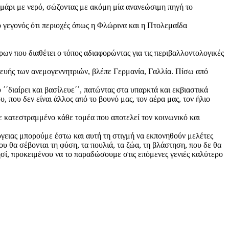
ταμάρι με νερό, σώζοντας με ακόμη μία ανανεώσιμη πηγή το
ο γεγονός ότι περιοχές όπως η Φλώρινα και η Πτολεμαΐδα
ων που διαθέτει ο τόπος αδιαφορώντας για τις περιβαλλοντολογικές
κευής των ανεμογεννητριών, βλέπε Γερμανία, Γαλλία. Πίσω από
 ΄΄διαίρει και βασίλευε΄΄, πατώντας στα υπαρκτά και εκβιαστικά
 που δεν είναι άλλος από το βουνό μας, τον αέρα μας, τον ήλιο
 κατεστραμμένο κάθε τομέα που αποτελεί τον κοινωνικό και
ργειας μπορούμε έστω και αυτή τη στιγμή να εκπονηθούν μελέτες
ου θα σέβονται τη φύση, τα πουλιά, τα ζώα, τη βλάστηση, που δε θα
ησί, προκειμένου να το παραδώσουμε στις επόμενες γενιές καλύτερο