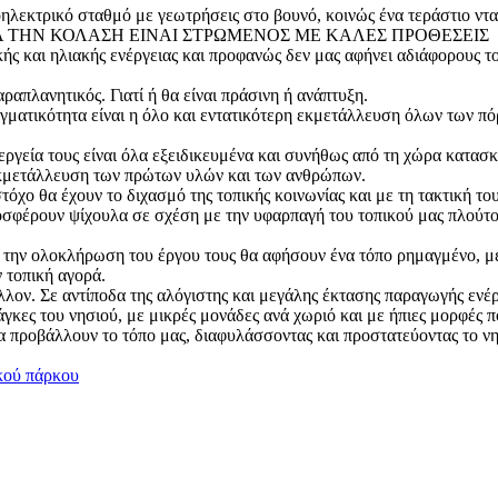
ροηλεκτρικό σταθμό με γεωτρήσεις στο βουνό, κοινώς ένα τεράστιο ν
ΙΑ ΤΗΝ ΚΟΛΑΣΗ ΕΙΝΑΙ ΣΤΡΩΜΕΝΟΣ ΜΕ ΚΑΛΕΣ ΠΡΟΘΕΣΕΙΣ
ικής και ηλιακής ενέργειας και προφανώς δεν μας αφήνει αδιάφορους τ
ραπλανητικός. Γιατί ή θα είναι πράσινη ή ανάπτυξη.
ματικότητα είναι η όλο και εντατικότερη εκμετάλλευση όλων των πόρ
εργεία τους είναι όλα εξειδικευμένα και συνήθως από τη χώρα κατασ
ην εκμετάλλευση των πρώτων υλών και των ανθρώπων.
όχο θα έχουν το διχασμό της τοπικής κοινωνίας και με τη τακτική του
οσφέρουν ψίχουλα σε σχέση με την υφαρπαγή του τοπικού μας πλούτου,
ό την ολοκλήρωση του έργου τους θα αφήσουν ένα τόπο ρημαγμένο, με
ν τοπική αγορά.
λλον. Σε αντίποδα της αλόγιστης και μεγάλης έκτασης παραγωγής ενέ
γκες του νησιού, με μικρές μονάδες ανά χωριό και με ήπιες μορφές π
θα προβάλλουν το τόπο μας, διαφυλάσσοντας και προστατεύοντας το ν
κού πάρκου