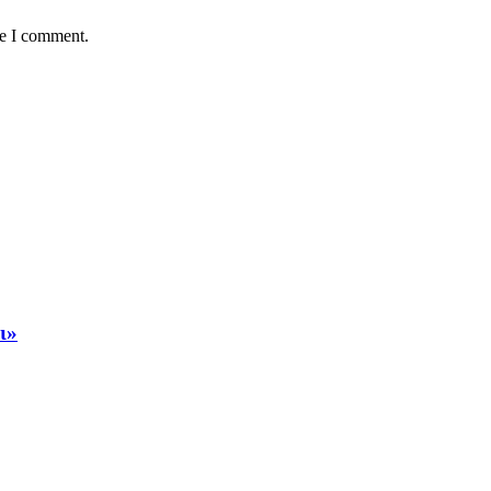
me I comment.
ι»