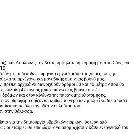
θος), και Λουλούδι, την δεύτερη ψηλότερη κορυφή μετά το Σάος, θα
ΑΠΕ.
σών με τα δεκάδες πυρηνικά εργοστάσια στις χώρες τους, με
ρθωτα το αρχέγονο και μοναδικής ομορφιάς βουνό μας.
ων, πρέπει αρχικά να διανοιχθούν δρόμοι 30 και 40 μέτρων που θα
τές, δηλαδή 47 τόνους μπάζα πάνω στις βουνοκορφές.
ν δρόμων και στον κίνδυνο της παράνομης υλοτόμησης.
 τον υδροφόρο ορίζοντα, καθώς το νερό δεν μπορεί να διεισδύσει
αντίκτυπο σε όλο τον υδάτινο πλούτου του.
υν στην θάλασσα.
 ίππο για την δημιουργία υβριδικών πάρκων, ύστερα από
ώς οι εταιρίες θα επιδιώξουν να απομυζήσουν κάθε ενεργειακό του