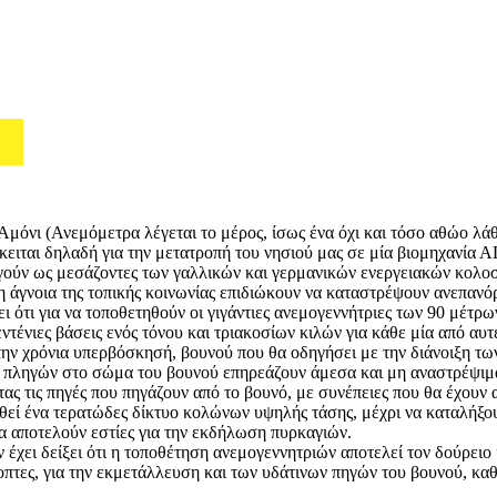
Αμόνι (Ανεμόμετρα λέγεται το μέρος, ίσως ένα όχι και τόσο αθώο λά
όκειται δηλαδή για την μετατροπή του νησιού μας σε μία βιομηχανία 
γούν ως μεσάζοντες των γαλλικών και γερμανικών ενεργειακών κολοσ
 άγνοια της τοπικής κοινωνίας επιδιώκουν να καταστρέψουν ανεπανό
ει ότι για να τοποθετηθούν οι γιγάντιες ανεμογεννήτριες των 90 μέτρ
ντένιες βάσεις ενός τόνου και τριακοσίων κιλών για κάθε μία από αυ
ην χρόνια υπερβόσκησή, βουνού που θα οδηγήσει με την διάνοιξη τω
ν πληγών στο σώμα του βουνού επηρεάζουν άμεσα και μη αναστρέψιμα
ας τις πηγές που πηγάζουν από το βουνό, με συνέπειες που θα έχουν 
ηθεί ένα τερατώδες δίκτυο κολώνων υψηλής τάσης, μέχρι να καταλήξο
θα αποτελούν εστίες για την εκδήλωση πυρκαγιών.
 έχει δείξει ότι η τοποθέτηση ανεμογεννητριών αποτελεί τον δούρειο
οπτες, για την εκμετάλλευση και των υδάτινων πηγών του βουνού, καθ