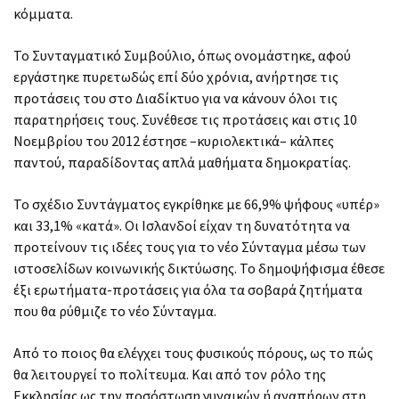
κόμματα.
Το Συνταγματικό Συμβούλιο, όπως ονομάστηκε, αφού
εργάστηκε πυρετωδώς επί δύο χρόνια, ανήρτησε τις
προτάσεις του στο Διαδίκτυο για να κάνουν όλοι τις
παρατηρήσεις τους. Συνέθεσε τις προτάσεις και στις 10
Νοεμβρίου του 2012 έστησε –κυριολεκτικά– κάλπες
παντού, παραδίδοντας απλά μαθήματα δημοκρατίας.
Το σχέδιο Συντάγματος εγκρίθηκε με 66,9% ψήφους «υπέρ»
και 33,1% «κατά». Οι Ισλανδοί είχαν τη δυνατότητα να
προτείνουν τις ιδέες τους για το νέο Σύνταγμα μέσω των
ιστοσελίδων κοινωνικής δικτύωσης. Το δημοψήφισμα έθεσε
έξι ερωτήματα-προτάσεις για όλα τα σοβαρά ζητήματα
που θα ρύθμιζε το νέο Σύνταγμα.
Από το ποιος θα ελέγχει τους φυσικούς πόρους, ως το πώς
θα λειτουργεί το πολίτευμα. Και από τον ρόλο της
Εκκλησίας ως την ποσόστωση γυναικών ή αναπήρων στη