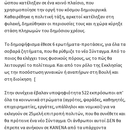
ώσπου κατέληξαν σε ένα κοινό πλαίσιο, που
χρησιμοποίησε την οργή του κόσμου δημιουργικά.
Καθαιρέθηκε η πολιτική τάξη, αρκετοί κατέληξαν στη
φυλακή, δημεύθηκαν οι περιουσίες τους και η χώρα κύρηξε
στάση πληρωμών του δημόσιου χρέους.
Το δημοψήφισμα έθεσε 6 ερωτήματα-προτάσεις, για όλα τα
σοβαρά ζητήματα, που θα ρύθμιζε το νέο Σύνταγμα. Από το
ποιος θα ελέγχει τους φυσικούς πόρους, ως το πώς θα
λειτουργεί το πολίτευμα. Και από τον ρόλο της Εκκλησίας
ως την ποσόστωση γυναικών ή αναπήρων στη Βουλή και
στη διοίκηση [
Στην συνέχεια έβαλαν υποψηφιότητα 522 εκπρόσωποι απ’
όλα τα κοινωνικά στρώματα (αγρότες, ψαράδες, καθηγητές,
επιχειρηματίες, εργάτες, υπάλληλοι και νομικοί) για να
εκλεγούν σε 25μελή επιτροπή πολιτών, που θα συνέθετε και
θα πρότεινε ένα νέο Σύνταγμα. Οι άνθρωποι αυτοί ΔΕΝ θα
έπρεπε να ανήκουν σε ΚΑΝΕΝΑ από τα υπάρχοντα