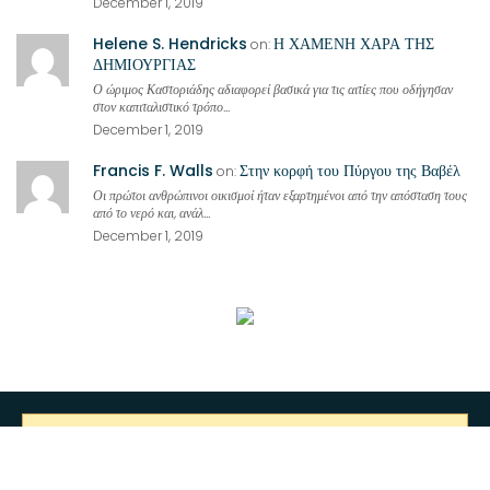
December 1, 2019
Helene S. Hendricks
Η ΧΑΜΕΝΗ ΧΑΡΑ ΤΗΣ
on:
ΔΗΜΙΟΥΡΓΙΑΣ
Ο ώριμος Καστοριάδης αδιαφορεί βασικά για τις αιτίες που οδήγησαν
στον καπιταλιστικό τρόπο...
December 1, 2019
Francis F. Walls
Στην κορφή του Πύργου της Βαβέλ
on:
Οι πρώτοι ανθρώπινοι οικισμοί ήταν εξαρτημένοι από την απόσταση τους
από το νερό και, ανάλ...
December 1, 2019
You have not set the image