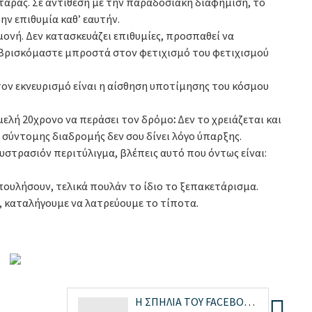
άρας. Σε αντίθεση με την παραδοσιακή διαφήμιση, το
την επιθυμία καθ’ εαυτήν.
ονή. Δεν κατασκευάζει επιθυμίες, προσπαθεί να
. Βρισκόμαστε μπροστά στον φετιχισμό του φετιχισμού
ον εκνευρισμό είναι η αίσθηση υποτίμησης του κόσμου
ιμελή 20χρονο να περάσει τον δρόμο
:
Δεν το χρειάζεται και
ς σύντομης διαδρομής δεν σου δίνει λόγο ύπαρξης.
ουστρασιόν περιτύλιγμα, βλέπεις αυτό που όντως είναι:
πουλήσουν, τελικά πουλάν το ίδιο το ξεπακετάρισμα.
, καταλήγουμε να λατρεύουμε το τίποτα.
Η ΣΠΗΛΙΑ ΤΟΥ FACEBOOK