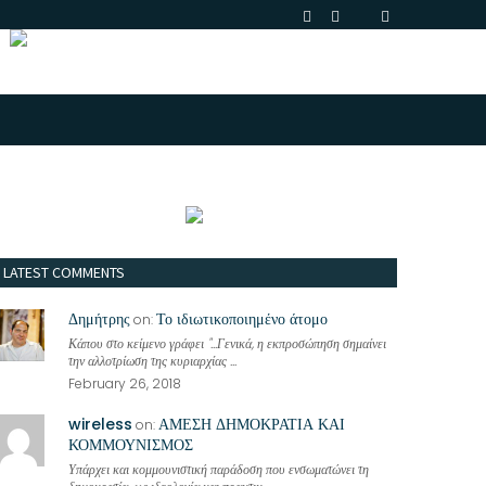
LATEST COMMENTS
Δημήτρης
Το ιδιωτικοποιημένο άτομο
on:
Κάπου στο κείμενο γράφει "...Γενικά, η εκπροσώπηση σημαίνει
την αλλοτρίωση της κυριαρχίας ...
February 26, 2018
wireless
ΑΜΕΣΗ ΔΗΜΟΚΡΑΤΙΑ ΚΑΙ
on:
ΚΟΜΜΟΥΝΙΣΜΟΣ
Υπάρχει και κομμουνιστική παράδοση που ενσωματώνει τη