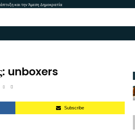
νάπτυξη και την Άμεση Δημοκρατία
ες: unboxers
Subscribe