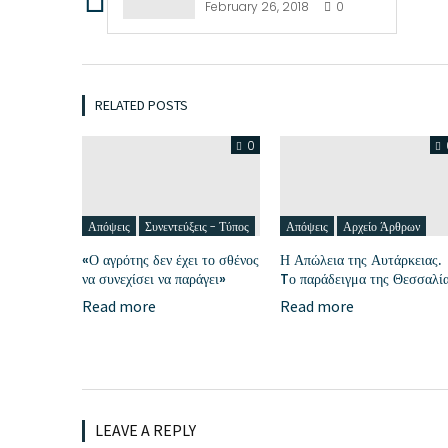
February 26, 2018
0
RELATED POSTS
0
Απόψεις
Συνεντεύξεις - Τύπος
Απόψεις
Αρχείο Άρθρων
«Ο αγρότης δεν έχει το σθένος
Η Απώλεια της Αυτάρκειας.
να συνεχίσει να παράγει»
Tο παράδειγμα της Θεσσαλί
Read more
Read more
LEAVE A REPLY