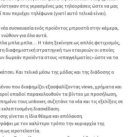
νίστηκαν στις γερασμένες μας τηλεοράσεις ώστε να μας
ί που περιέχει τηλέφωνα (γιατί αυτό τελικά είναι).
α νέα συσκευασία ενός προϊόντος μπροστά στην κάμερα,
 νιώθουν για όλα αυτά.
 μπλα μπλα μπλα… Η τάση ξεκίνησε ως απλός φετιχισμός,
τη διαφημιστική στρατηγική των εταιρειών οι οποίες
ουν δωρεάν προϊόντα στους «επαγγελματίες» ώστε να τα
 κάτσει. Και τελικά μέσω της μόδας και της διάδοσης ο
μένου που διαφημίζει εξασφαλίζοντας views, χρήματα και
Νεαροί οπαδοί παρακολουθούν τα βίντεο με προσήλωση,
μένο τους unboxer, συζητάνε τα νέα και τις εξελίξεις σε
με εκλεπτυσμένη διασκέδαση.
ης γίνεται η ίδια θέαμα και απόλαυση.
γράφει με τον καλύτερο τρόπο την κυριαρχία της
η ως ιεροτελεστία.