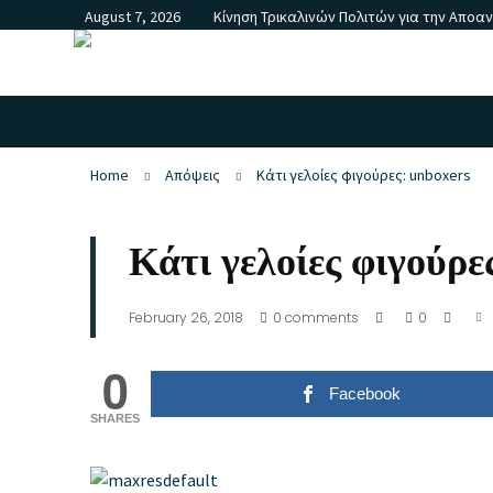
August 7, 2026
Κίνηση Τρικαλινών Πολιτών για την Αποα
Home
Απόψεις
Κάτι γελοίες φιγούρες: unboxers
Κάτι γελοίες φιγούρ
February 26, 2018
0
comments
0
0
Facebook
SHARES