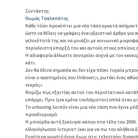
Συντάκτης:
Θωμάς Τσαλαπάτης
Κάθε τόσο προκύπτει μια νέα τάση αρκετά ασήμαντη
ώστε να θέλεις να γράψεις ένα υβριστικό άρθρο για α
γελοιότητά της και να μοιάζει με κοινωνικό μικρο
περίκλειστη ύπαρξή του και αυτούς στους οποίους 
Η αδιαφορία άλλωστε συνορεύει συχνά με τον εκνευ
κάτι.
Δεν θα έδινα σημασία αν δεν είχα πέσει τυχαία μπρο
είναι ο αγαπημένος σου Unboxer;», ρωτάει ένας αθώο
νεκρός».
Νομίζω πως εξαιτίας αυτού του περιστατικού κατάλ
υπάρχει. Πριν (για εμένα τουλάχιστον) απλά ήταν μι
Το unboxing λοιπόν είναι μια νέα τάση που έγινε μό
προσδιορισμό.
Η μπούρδα αυτή ξεκίνησε κάπου στα τέλη του 2006.
ελληνόγλωσσο ίντερνετ (και για να πω την αλήθεια δ
Ευρύτερα γνωστό έγινε όμως στις τελευταίες διακ