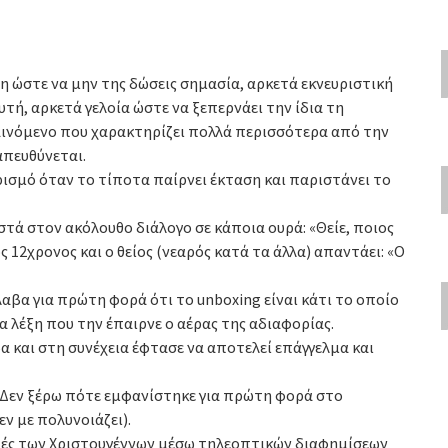
 ώστε να μην της δώσεις σημασία, αρκετά εκνευριστική
υτή, αρκετά γελοία ώστε να ξεπερνάει την ίδια τη
φαινόμενο που χαρακτηρίζει πολλά περισσότερα από την
απευθύνεται.
ρισμό όταν το τίποτα παίρνει έκταση και παριστάνει το
στά στον ακόλουθο διάλογο σε κάποια ουρά: «Θείε, ποιος
ς 12χρονος και ο θείος (νεαρός κατά τα άλλα) απαντάει: «Ο
αβα για πρώτη φορά ότι το unboxing είναι κάτι το οποίο
α λέξη που την έπαιρνε ο αέρας της αδιαφορίας.
δα και στη συνέχεια έφτασε να αποτελεί επάγγελμα και
 Δεν ξέρω πότε εμφανίστηκε για πρώτη φορά στο
εν με πολυνοιάζει).
οπές των Χριστουγέννων μέσω τηλεοπτικών διαφημίσεων