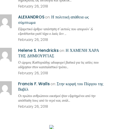
δημοκρατία, ως ιδεολογία και πρακτικ...
February 26, 2018
ALEXANDROS
Η πολιτική απάθεια ως
on:
σύμπτωμα
Εξαιρετικό άρθρο-απάντηση σ' αυτούς που απορούν' &
εξανίστανται γιατί τάχα ο λαός δεν ...
February 26, 2018
Helene S. Hendricks
Η ΧΑΜΕΝΗ ΧΑΡΑ
on:
ΤΗΣ ΔΗΜΙΟΥΡΓΙΑΣ
Ο ώριμος Καστοριάδης αδιαφορεί βασικά για τις αιτίες που
οδήγησαν στον καπιταλιστικό τρόπο...
February 26, 2018
Francis F. Walls
Στην κορφή του Πύργου της
on:
Βαβέλ
Οι πρώτοι ανθρώπινοι οικισμοί ήταν εξαρτημένοι από την
απόσταση τους από το νερό και, ανάλ...
February 26, 2018