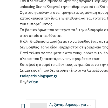
Τον πλασιέ ως διαμεσολαβητή της αγοραστικής λαχτ
unboxing δεν καλλιεργεί την επιθυμία για κάτι αλλά 
Ως στάση απέναντι στα πράγματα, ως μόνιμη προσμ
κατασκευάσει την ίδια την επιθυμία ως ταυτότητα
του εμπορεύματος.
Το βασικό όμως που σε περνά από την αδιαφορία στ
στον οποίο απευθύνεται.
Η όλη διαδικασία μοιάζει με το να βοηθάς έναν αρτ
δεν βοηθάς. Το να είσαι ευχάριστος στη διάρκεια τη
Γιατί τελικά αν αφαιρέσεις από τους unboxers το ιλ
πλασιέ που ξεπακετάρουν την πραμάτεια τους.
Και αφού η πραμάτεια δεν τους ανήκει ώστε να την 
Σε μια εποχή που δεν έχουμε τίποτα να λατρέψουμε
tsalapatis.blogspot.gr
Πηγή:
efsyn
Ας ξαναμιλήσουμε για την αποανάπτυξη