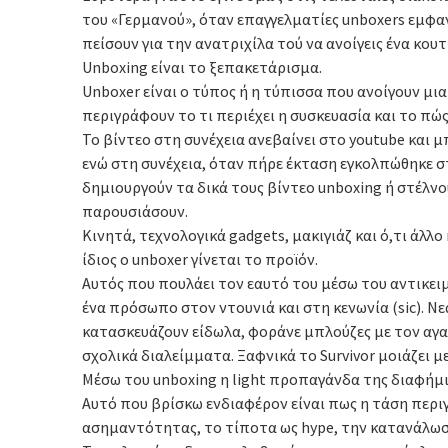
του «Γερμανού», όταν επαγγελματίες unboxers εμφα
πείσουν για την ανατριχίλα τού να ανοίγεις ένα κουτ
Unboxing είναι το ξεπακετάρισμα.
Unboxer είναι ο τύπος ή η τύπισσα που ανοίγουν μι
περιγράφουν το τι περιέχει η συσκευασία και το πώς
Το βίντεο στη συνέχεια ανεβαίνει στο youtube και
ενώ στη συνέχεια, όταν πήρε έκταση εγκολπώθηκε σ
δημιουργούν τα δικά τους βίντεο unboxing ή στέλν
παρουσιάσουν.
Κινητά, τεχνολογικά gadgets, μακιγιάζ και ό,τι άλλο
ίδιος ο unboxer γίνεται το προϊόν.
Αυτός που πουλάει τον εαυτό του μέσω του αντικει
ένα πρόσωπο στον ντουνιά και στη κενωνία (sic). 
κατασκευάζουν είδωλα, φοράνε μπλούζες με τον αγαπη
σχολικά διαλείμματα. Ξαφνικά το Survivor μοιάζει 
Μέσω του unboxing η light προπαγάνδα της διαφήμισ
Αυτό που βρίσκω ενδιαφέρον είναι πως η τάση περι
ασημαντότητας, το τίποτα ως hype, την κατανάλωσ