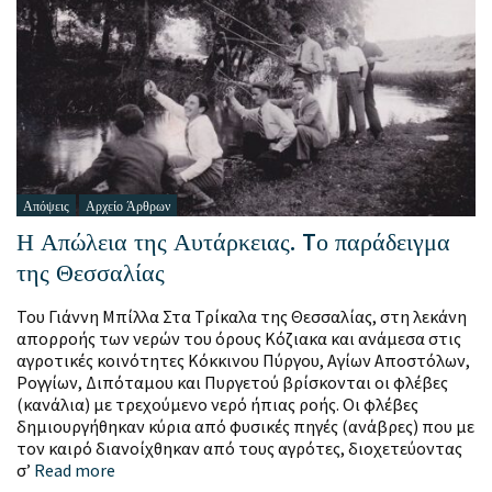
Απόψεις
Αρχείο Άρθρων
Η Απώλεια της Αυτάρκειας. Tο παράδειγμα
της Θεσσαλίας
Του Γιάννη Μπίλλα Στα Τρίκαλα της Θεσσαλίας, στη λεκάνη
απορροής των νερών του όρους Κόζιακα και ανάμεσα στις
αγροτικές κοινότητες Κόκκινου Πύργου, Αγίων Αποστόλων,
Ρογγίων, Διπόταμου και Πυργετού βρίσκονται οι φλέβες
(κανάλια) με τρεχούμενο νερό ήπιας ροής. Οι φλέβες
δημιουργήθηκαν κύρια από φυσικές πηγές (ανάβρες) που με
τον καιρό διανοίχθηκαν από τους αγρότες, διοχετεύοντας
σ’
Read more