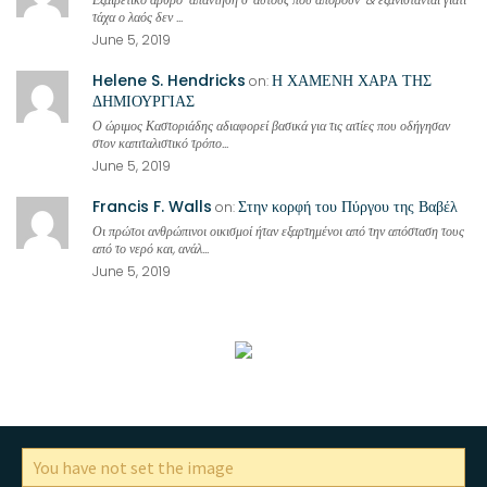
τάχα ο λαός δεν ...
June 5, 2019
Helene S. Hendricks
Η ΧΑΜΕΝΗ ΧΑΡΑ ΤΗΣ
on:
ΔΗΜΙΟΥΡΓΙΑΣ
Ο ώριμος Καστοριάδης αδιαφορεί βασικά για τις αιτίες που οδήγησαν
στον καπιταλιστικό τρόπο...
June 5, 2019
Francis F. Walls
Στην κορφή του Πύργου της Βαβέλ
on:
Οι πρώτοι ανθρώπινοι οικισμοί ήταν εξαρτημένοι από την απόσταση τους
από το νερό και, ανάλ...
June 5, 2019
You have not set the image