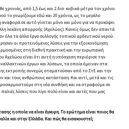
θε χρονιάς, από 1,5 έως και 2 δισ. κυβικά μέτρα τον χρόνο.
ύ το γνωρίζουμε εδώ και 20 χρόνια, ως το μεγάλο
 αναφορά σε αυτό γίνεται μόνο και μόνο για να προκύψει
λη λεκάνη απορροής (Αχελώος). Κανείς όμως δεν απαντά
ν όλα τα άλλα έργα συλλογής τοπικού αρδευτικού νερού.
ώρησαν οι προτεινόμενες λύσεις για την εξοικονόμηση
αρμοσμένες στη διεθνή πρακτική και την ευρωπαϊκή
υ Αχελώου είναι ότι αυτή η υπόσχεση περιόρισε την
αλλακτικών έργων και λύσεων, τα οποία έμειναν στα
 της εκτροπής συνεχώς σταματούσαν από το ΣτΕ και την
ν και τους ανθρώπους κατάσταση. Και αντί, μετά και τις
ροσαρμοστούμε στη νέα συνθήκη και να στραφούμε σε
αλιές λύσεις που λίγο πολύ είναι και αυτές που μας
ασης η οποία να είναι έγκυρη. Το ερώτημα είναι ποιος θα
αλία και στην Ελλάδα. Και πώς θα εισακουστεί;