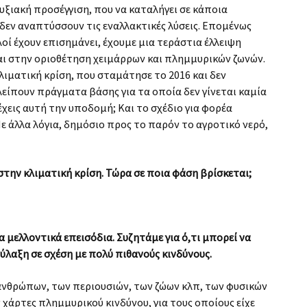
υξιακή προσέγγιση, που να καταλήγει σε κάποια
 δεν αναπτύσσουν τις εναλλακτικές λύσεις. Επομένως
οί έχουν επισημάνει, έχουμε μια τεράστια έλλειψη
και στην οριοθέτηση χειμάρρων και πλημμυρικών ζωνών.
λιματική κρίση, που σταμάτησε το 2016 και δεν
λείπουν πράγματα βάσης για τα οποία δεν γίνεται καμία
έχεις αυτή την υποδομή; Και το σχέδιο για φορέα
Με άλλα λόγια, δημόσιο προς το παρόν το αγροτικό νερό,
στην κλιματική κρίση. Τώρα σε ποια φάση βρίσκεται;
 μελλοντικά επεισόδια. Συζητάμε για ό,τι μπορεί να
ύλαξη σε σχέση με πολύ πιθανούς κινδύνους.
ανθρώπων, των περιουσιών, των ζώων κλπ, των φυσικών
χάρτες πλημμυρικού κινδύνου, για τους οποίους είχε