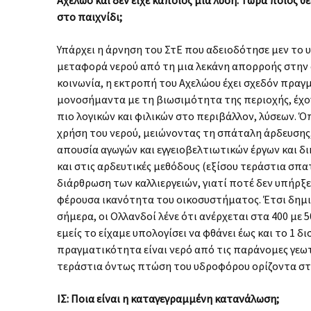
στο παιχνίδι;
Υπάρχει η άρνηση του ΣτΕ που αδειοδότησε μεν το
μεταφορά νερού από τη μια λεκάνη απορροής στην ά
κοινωνία, η εκτροπή του Αχελώου έχει σχεδόν πραγμ
μονοσήμαντα με τη βιωσιμότητα της περιοχής, έχο
πιο λογικών και φιλικών στο περιβάλλον, λύσεων. 
χρήση του νερού, μειώνοντας τη σπάταλη άρδευσης,
απουσία αγωγών και εγγειοβελτιωτικών έργων και δι
και στις αρδευτικές μεθόδους (εξίσου τεράστια σπατ
διάρθρωση των καλλιεργειών, γιατί ποτέ δεν υπήρξε
φέρουσα ικανότητα του οικοσυστήματος. Έτσι δημιο
σήμερα, οι Ολλανδοί λένε ότι ανέρχεται στα 400 με
εμείς το είχαμε υπολογίσει να φθάνει έως και το 1 δι
πραγματικότητα είναι νερό από τις παράνομες γεω
τεράστια όντως πτώση του υδροφόρου ορίζοντα στ
ΙΣ: Ποια είναι η καταγεγραμμένη κατανάλωση;