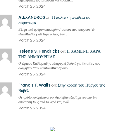
δημοκρατία, ως ιδεολογία και πρακτικ...
March 25, 2024
ALEXANDROS
Η πολιτική απάθεια ως
on:
σύμπτωμα
Εξαιρετικό άρθρο-απάντηση σ' αυτούς που απορούν' &
εξανίστανται γιατί τάχα ο λαός δεν ...
March 25, 2024
Helene S. Hendricks
Η ΧΑΜΕΝΗ ΧΑΡΑ
on:
ΤΗΣ ΔΗΜΙΟΥΡΓΙΑΣ
Ο ώριμος Καστοριάδης αδιαφορεί βασικά για τις αιτίες που
οδήγησαν στον καπιταλιστικό τρόπο...
March 25, 2024
Francis F. Walls
Στην κορφή του Πύργου της
on:
Βαβέλ
Οι πρώτοι ανθρώπινοι οικισμοί ήταν εξαρτημένοι από την
απόσταση τους από το νερό και, ανάλ...
March 25, 2024