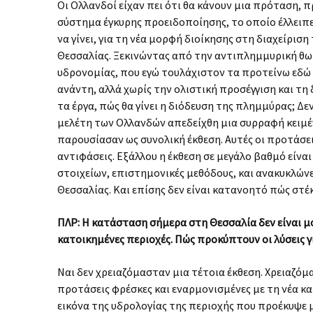
Οι Ολλανδοί είχαν πει ότι θα κάνουν μια πρόταση, π
σύστημα έγκυρης προειδοποίησης, το οποίο έλλειπε 
να γίνει, για τη νέα μορφή διοίκησης στη διαχείρισ
Θεσσαλίας. Ξεκινώντας από την αντιπλημμυρική θωρ
υδρονομίας, που εγώ τουλάχιστον τα προτείνω εδώ 
ανάντη, αλλά χωρίς την ολιστική προσέγγιση και τη
τα έργα, πώς θα γίνει η διόδευση της πλημμύρας; Δ
μελέτη των Ολλανδών απεδείχθη μια συρραφή κειμέ
παρουσίασαν ως συνολική έκθεση. Αυτές οι προτάσε
αντιφάσεις. Εξάλλου η έκθεση σε μεγάλο βαθμό είνα
στοιχείων, επιστημονικές μεθόδους, και ανακυκλώνε
Θεσσαλίας. Και επίσης δεν είναι κατανοητό πώς στέκ
ΠΛΡ: Η κατάσταση σήμερα στη Θεσσαλία δεν είναι μόνο
κατοικημένες περιοχές. Πώς προκύπτουν οι λύσεις 
Ναι δεν χρειαζόμασταν μια τέτοια έκθεση. Χρειαζόμ
προτάσεις φρέσκες και εναρμονισμένες με τη νέα κ
εικόνα της υδρολογίας της περιοχής που προέκυψε 