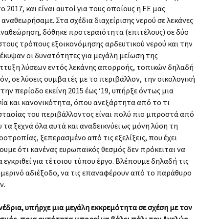
 2017, και είναι αυτοί για τους οποίους η ΕΕ μας
 αναθεωρήσαμε. Στα σχέδια διαχείρισης νερού σε λεκάνες
αναθεώρηση, δόθηκε προτεραιότητα (επιτέλους) σε δύο
στους τρόπους εξοικονόμησης αρδευτικού νερού και την
έκυψαν οι δυνατότητες για μεγάλη μείωση της
πτυξη λύσεων εντός λεκάνης απορροής, τοπικών δηλαδή
ν, σε λύσεις συμβατές με το περιβάλλον, την οικολογική
στην περίοδο εκείνη 2015 έως ‘19, υπήρξε όντως μια
α και κανονικότητα, όπου ανεξάρτητα από το τι
οστασίας του περιβάλλοντος είναι πολύ πιο μπροστά από
τα ξεχνά όλα αυτά και αναδεικνύει ως μόνη λύση τη
οτροπίας, ξεπερασμένο από τις εξελίξεις, που έχει
ζουμε ότι κανένας ευρωπαϊκός θεσμός δεν πρόκειται να
 εγκριθεί για τέτοιου τύπου έργο. Βλέπουμε δηλαδή τις
ημερινό αδιέξοδο, να τις επαναφέρουν από το παράθυρο
ν.
υνέδρια, υπήρχε μια μεγάλη εκκρεμότητα σε σχέση με τον
θεσμός, ποια οντότητα μπορεί να βάλει πάλι τον Αχελώο