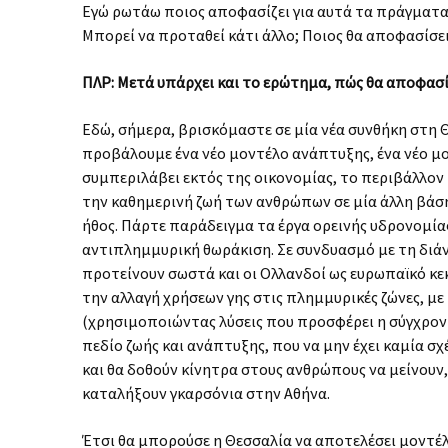
Εγώ ρωτάω ποιος αποφασίζει για αυτά τα πράγματα
Μπορεί να προταθεί κάτι άλλο; Ποιος θα αποφασίσει
ΠΛΡ: Μετά υπάρχει και το ερώτημα, πώς θα αποφασί
Εδώ, σήμερα, βρισκόμαστε σε μία νέα συνθήκη στη
προβάλουμε ένα νέο μοντέλο ανάπτυξης, ένα νέο μ
συμπεριλάβει εκτός της οικονομίας, το περιβάλλον 
την καθημερινή ζωή των ανθρώπων σε μία άλλη βάση 
ήθος. Πάρτε παράδειγμα τα έργα ορεινής υδρονομία
αντιπλημμυρική θωράκιση. Σε συνδυασμό με τη διά
προτείνουν σωστά και οι Ολλανδοί ως ευρωπαϊκό κε
την αλλαγή χρήσεων γης στις πλημμυρικές ζώνες, με
(χρησιμοποιώντας λύσεις που προσφέρει η σύγχρονη
πεδίο ζωής και ανάπτυξης, που να μην έχει καμία σ
και θα δοθούν κίνητρα στους ανθρώπους να μείνουν,
καταλήξουν γκαρσόνια στην Αθήνα.
Έτσι θα μπορούσε η Θεσσαλία να αποτελέσει μοντέλο