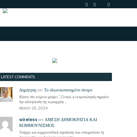
LATEST COMMENTS
Δημήτρης
Το ιδιωτικοποιημένο άτομο
on:
Κάπου στο κείμενο γράφει "...Γενικά, η εκπροσώπηση σημαίνει
την αλλοτρίωση της κυριαρχίας ...
March 25, 2024
wireless
ΑΜΕΣΗ ΔΗΜΟΚΡΑΤΙΑ ΚΑΙ
on:
ΚΟΜΜΟΥΝΙΣΜΟΣ
Υπάρχει και κομμουνιστική παράδοση που ενσωματώνει τη