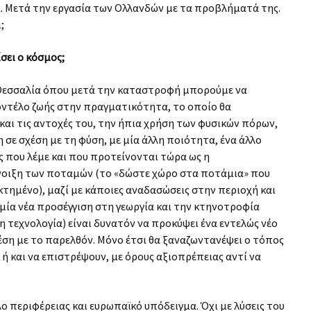
. Μετά την εργασία των Ολλανδών με τα προβλήματά της.
;
σει ο κόσμος;
 Θεσσαλία όπου μετά την καταστροφή μπορούμε να
οντέλο ζωής στην πραγματικότητα, το οποίο θα
και τις αντοχές του, την ήπια χρήση των φυσικών πόρων,
σε σχέση με τη φύση, με μία άλλη ποιότητα, ένα άλλο
ς που λέμε και που προτείνονται τώρα ως η
νοιξη των ποταμών (το «δώστε χώρο στα ποτάμια» που
κτημένο), μαζί με κάποιες αναδασώσεις στην περιοχή και
 μία νέα προσέγγιση στη γεωργία και την κτηνοτροφία
 τεχνολογία) είναι δυνατόν να προκύψει ένα εντελώς νέο
χέση με το παρελθόν. Μόνο έτσι θα ξαναζωντανέψει ο τόπος
 ή και να επιστρέψουν, με όρους αξιοπρέπειας αντί να
 περιφέρειας και ευρωπαϊκό υπόδειγμα. Όχι με λύσεις του