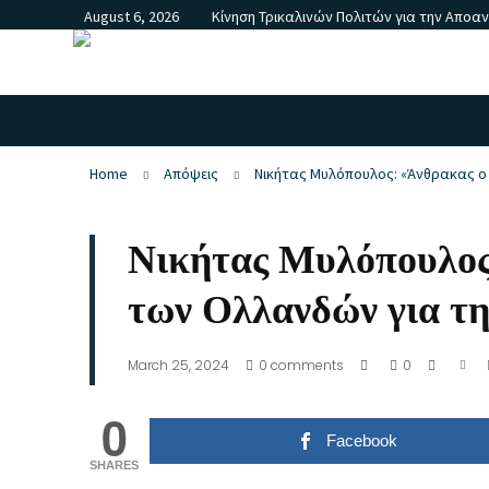
August 6, 2026
Κίνηση Τρικαλινών Πολιτών για την Αποα
Home
Απόψεις
Νικήτας Μυλόπουλος: «Άνθρακας ο
Νικήτας Μυλόπουλος
των Ολλανδών για τ
March 25, 2024
0
comments
0
0
Facebook
SHARES