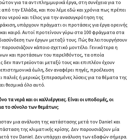
ρώτον για τα αντιπλημμυρικά έργα, στη συνέχεια για το
από την Ελλάδα, και που λέμε εδώ και χρόνια πως πρέπει
η του νερού και τέλος για την ανασυγκρότηση της
άκιση, υπάρχουν πράγματι οι προτάσεις για έργα ορεινής
και καιρό. Αυτοί προτείνουν γύρω στα 100 φράγματα στα
 διασύνδεση των έργων μεταξύ τους. Πώς θα λειτουργήσουν
εν παρουσιάζουν κάποιο σχετικό μοντέλο. Γενικότερα η
νων και προτάσεων του παρελθόντος, τα οποία
ις δεν παντρεύονται μεταξύ τους και επιπλέον έχουν
ι επιστημονικά έωλη, δεν αναφέρει πηγές, προέλευση
ι παλιές ή μερικώς ξεπερασμένες λύσεις για τα θέματα της
ει θεσμικά όλο αυτό.
 τα νερά και οι καλλιέργειες. Είναι οι υποδομές, οι
για το σύνολο των θεμάτων;
ασταν μια ανάλυση της κατάστασης μετά τον Daniel και
ατάσταση της κλιματικής κρίσης. Δεν παρουσιάζουν μία
μετά τον Daniel. Δεν υπάρχει ανάλυση των εδαφών σήμερα.