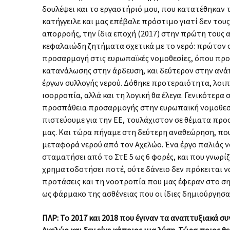
δουλέψει και το εργαστήριό μου, που κατατέθηκαν το
κατήγγειλε και μας επέβαλε πρόστιμο γιατί δεν τους
απορροής, την ίδια εποχή (2017) στην πρώτη τους 
κεφαλαιώδη ζητήματα σχετικά με το νερό: πρώτον 
προσαρμογή στις ευρωπαϊκές νομοθεσίες, όπου προ
κατανάλωσης στην άρδευση, και δεύτερον στην ανά
έργων συλλογής νερού. Δόθηκε προτεραιότητα, λοιπό
ισορροπία, αλλά και τη λογική θα έλεγα. Γενικότερα 
προσπάθεια προσαρμογής στην ευρωπαϊκή νομοθεσί
πιστεύουμε για την ΕΕ, τουλάχιστον σε θέματα πρ
μας. Και τώρα πήγαμε στη δεύτερη αναθεώρηση, που 
μεταφορά νερού από τον Αχελώο. Ένα έργο παλιάς νο
σταματήσει από το ΣτΕ 5 ως 6 φορές, και που γνωρί
χρηματοδοτήσει ποτέ, ούτε δάνειο δεν πρόκειται να
προτάσεις και τη νοοτροπία που μας έφεραν στο σ
ως φάρμακο της ασθένειας που οι ίδιες δημιούργησα
ΠΛΡ: Το 2017 και 2018 που έγιναν τα αναπτυξιακά σ
Αχελώο και δεν είχε κάποιος μια λύση. Τώρα ποιος 