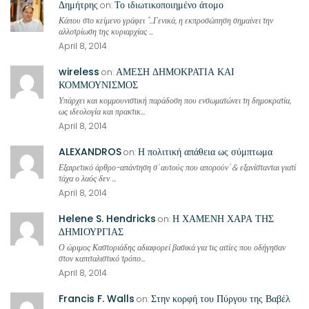
Δημήτρης
Το ιδιωτικοποιημένο άτομο
on:
Κάπου στο κείμενο γράφει "...Γενικά, η εκπροσώπηση σημαίνει την
αλλοτρίωση της κυριαρχίας ...
April 8, 2014
wireless
ΑΜΕΣΗ ΔΗΜΟΚΡΑΤΙΑ ΚΑΙ
on:
ΚΟΜΜΟΥΝΙΣΜΟΣ
Υπάρχει και κομμουνιστική παράδοση που ενσωματώνει τη δημοκρατία,
ως ιδεολογία και πρακτικ...
April 8, 2014
ALEXANDROS
Η πολιτική απάθεια ως σύμπτωμα
on:
Εξαιρετικό άρθρο-απάντηση σ' αυτούς που απορούν' & εξανίστανται γιατί
τάχα ο λαός δεν ...
April 8, 2014
Helene S. Hendricks
Η ΧΑΜΕΝΗ ΧΑΡΑ ΤΗΣ
on:
ΔΗΜΙΟΥΡΓΙΑΣ
Ο ώριμος Καστοριάδης αδιαφορεί βασικά για τις αιτίες που οδήγησαν
στον καπιταλιστικό τρόπο...
April 8, 2014
Francis F. Walls
Στην κορφή του Πύργου της Βαβέλ
on: