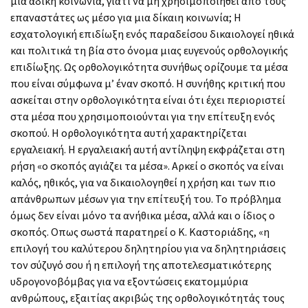
μια άδικη κοινωνία, γιατί να μη χρησιμοποιηθεί από τους
επαναστάτες ως μέσο για μια δίκαιη κοινωνία; Η
εσχατολογική επιδίωξη ενός παραδείσου δικαιολογεί ηθικά
και πολιτικά τη βία στο όνομα μιας ευγενούς ορθολογικής
επιδίωξης. Ως ορθολογικότητα συνήθως ορίζουμε τα μέσα
που είναι σύμφωνα μ’ έναν σκοπό. Η συνήθης κριτική που
ασκείται στην ορθολογικότητα είναι ότι έχει περιοριστεί
στα μέσα που χρησιμοποιούνται για την επίτευξη ενός
σκοπού. Η ορθολογικότητα αυτή χαρακτηρίζεται
εργαλειακή. Η εργαλειακή αυτή αντίληψη εκφράζεται στη
ρήση «ο σκοπός αγιάζει τα μέσα». Αρκεί ο σκοπός να είναι
καλός, ηθικός, για να δικαιολογηθεί η χρήση και των πιο
απάνθρωπων μέσων για την επίτευξή του. Το πρόβλημα
όμως δεν είναι μόνο τα ανήθικα μέσα, αλλά και ο ίδιος ο
σκοπός. Οπως σωστά παρατηρεί ο Κ. Καστοριάδης, «η
επιλογή του καλύτερου δηλητηρίου για να δηλητηριάσεις
τον σύζυγό σου ή η επιλογή της αποτελεσματικότερης
υδρογονοβόμβας για να εξοντώσεις εκατομμύρια
ανθρώπους, εξαιτίας ακριβώς της ορθολογικότητάς τους