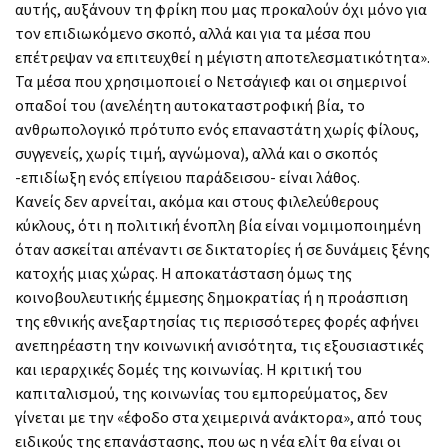
αυτής, αυξάνουν τη φρίκη που μας προκαλούν όχι μόνο για
τον επιδιωκόμενο σκοπό, αλλά και για τα μέσα που
επέτρεψαν να επιτευχθεί η μέγιστη αποτελεσματικότητα».
Τα μέσα που χρησιμοποιεί ο Νετσάγιεφ και οι σημερινοί
οπαδοί του (ανελέητη αυτοκαταστροφική βία, το
ανθρωπολογικό πρότυπο ενός επαναστάτη χωρίς φίλους,
συγγενείς, χωρίς τιμή, αγνώμονα), αλλά και ο σκοπός
-επιδίωξη ενός επίγειου παράδεισου- είναι λάθος.
Κανείς δεν αρνείται, ακόμα και στους φιλελεύθερους
κύκλους, ότι η πολιτική ένοπλη βία είναι νομιμοποιημένη
όταν ασκείται απέναντι σε δικτατορίες ή σε δυνάμεις ξένης
κατοχής μιας χώρας. Η αποκατάσταση όμως της
κοινοβουλευτικής έμμεσης δημοκρατίας ή η προάσπιση
της εθνικής ανεξαρτησίας τις περισσότερες φορές αφήνει
ανεπηρέαστη την κοινωνική ανισότητα, τις εξουσιαστικές
και ιεραρχικές δομές της κοινωνίας. Η κριτική του
καπιταλισμού, της κοινωνίας του εμπορεύματος, δεν
γίνεται με την «έφοδο στα χειμερινά ανάκτορα», από τους
ειδικούς της επανάστασης, που ως η νέα ελίτ θα είναι οι