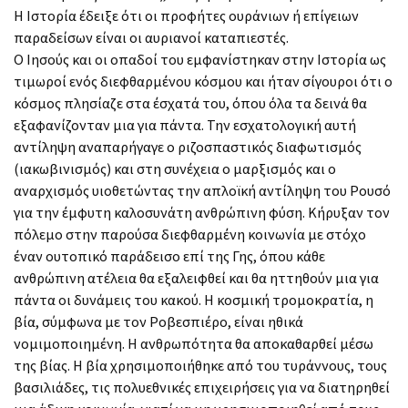
Η Ιστορία έδειξε ότι οι προφήτες ουράνιων ή επίγειων
παραδείσων είναι οι αυριανοί καταπιεστές.
Ο Ιησούς και οι οπαδοί του εμφανίστηκαν στην Ιστορία ως
τιμωροί ενός διεφθαρμένου κόσμου και ήταν σίγουροι ότι ο
κόσμος πλησίαζε στα έσχατά του, όπου όλα τα δεινά θα
εξαφανίζονταν μια για πάντα. Την εσχατολογική αυτή
αντίληψη αναπαρήγαγε ο ριζοσπαστικός διαφωτισμός
(ιακωβινισμός) και στη συνέχεια ο μαρξισμός και ο
αναρχισμός υιοθετώντας την απλοϊκή αντίληψη του Ρουσό
για την έμφυτη καλοσυνάτη ανθρώπινη φύση. Κήρυξαν τον
πόλεμο στην παρούσα διεφθαρμένη κοινωνία με στόχο
έναν ουτοπικό παράδεισο επί της Γης, όπου κάθε
ανθρώπινη ατέλεια θα εξαλειφθεί και θα ηττηθούν μια για
πάντα οι δυνάμεις του κακού. Η κοσμική τρομοκρατία, η
βία, σύμφωνα με τον Ροβεσπιέρο, είναι ηθικά
νομιμοποιημένη. Η ανθρωπότητα θα αποκαθαρθεί μέσω
της βίας. Η βία χρησιμοποιήθηκε από του τυράννους, τους
βασιλιάδες, τις πολυεθνικές επιχειρήσεις για να διατηρηθεί