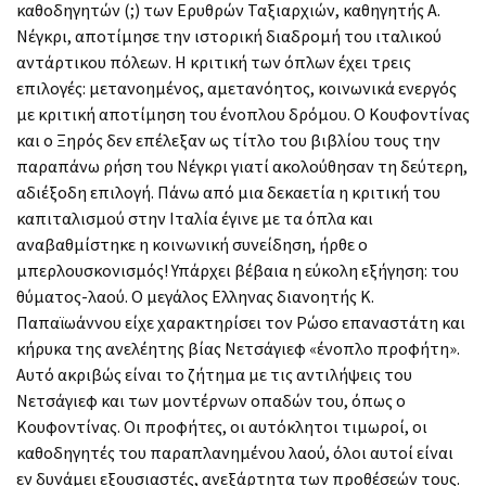
καθοδηγητών (;) των Ερυθρών Ταξιαρχιών, καθηγητής Α.
Νέγκρι, αποτίμησε την ιστορική διαδρομή του ιταλικού
αντάρτικου πόλεων. Η κριτική των όπλων έχει τρεις
επιλογές: μετανοημένος, αμετανόητος, κοινωνικά ενεργός
με κριτική αποτίμηση του ένοπλου δρόμου. Ο Κουφοντίνας
και ο Ξηρός δεν επέλεξαν ως τίτλο του βιβλίου τους την
παραπάνω ρήση του Νέγκρι γιατί ακολούθησαν τη δεύτερη,
αδιέξοδη επιλογή. Πάνω από μια δεκαετία η κριτική του
καπιταλισμού στην Ιταλία έγινε με τα όπλα και
αναβαθμίστηκε η κοινωνική συνείδηση, ήρθε ο
μπερλουσκονισμός! Υπάρχει βέβαια η εύκολη εξήγηση: του
θύματος-λαού. Ο μεγάλος Ελληνας διανοητής Κ.
Παπαϊωάννου είχε χαρακτηρίσει τον Ρώσο επαναστάτη και
κήρυκα της ανελέητης βίας Νετσάγιεφ «ένοπλο προφήτη».
Αυτό ακριβώς είναι το ζήτημα με τις αντιλήψεις του
Νετσάγιεφ και των μοντέρνων οπαδών του, όπως ο
Κουφοντίνας. Οι προφήτες, οι αυτόκλητοι τιμωροί, οι
καθοδηγητές του παραπλανημένου λαού, όλοι αυτοί είναι
εν δυνάμει εξουσιαστές, ανεξάρτητα των προθέσεών τους.