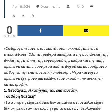
April 8, 2014
0
comments
0
0
SHARES
«Σκληρός απέναντι στον εαυτό του… σκληρός απέναντι
στους άλλους. Ολα τα τρυφερά αισθήματα της συγγένειας, της
φιλίας, της αγάπης, της ευγνωμοσύνης, ακόμα και της τιμής
πρέπει να καταπνιγούν μέσα από το ψυχρό και μονοσήμαντο
πάθος για την επαναστατική υπόθεση… Μέρα και νύχτα
πρέπει να έχει μόνο μια σκέψη, έναν σκοπό – την ανελέητη
καταστροφή».
Σ. Νετσάγιεφ
,
Η κατήχηση του επαναστάτη.
Του Χάρη Ναξάκη*
«Το ότι εμείς είχαμε άδικο δεν σημαίνει ότι οι άλλοι είχαν
δίκιο», με αυτόν τον ευφυή τρόπο ο εκ των ιδεολογικών