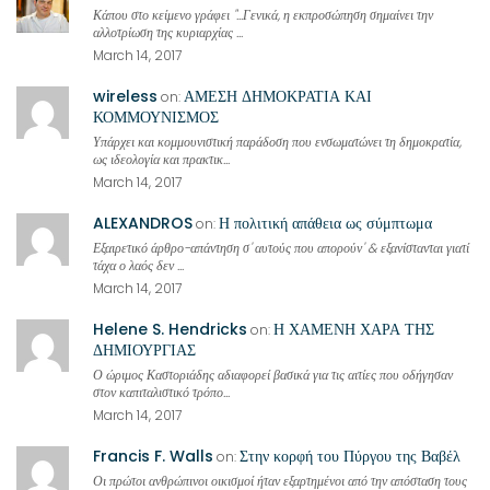
Κάπου στο κείμενο γράφει "...Γενικά, η εκπροσώπηση σημαίνει την
αλλοτρίωση της κυριαρχίας ...
March 14, 2017
wireless
ΑΜΕΣΗ ΔΗΜΟΚΡΑΤΙΑ ΚΑΙ
on:
ΚΟΜΜΟΥΝΙΣΜΟΣ
Υπάρχει και κομμουνιστική παράδοση που ενσωματώνει τη δημοκρατία,
ως ιδεολογία και πρακτικ...
March 14, 2017
ALEXANDROS
Η πολιτική απάθεια ως σύμπτωμα
on:
Εξαιρετικό άρθρο-απάντηση σ' αυτούς που απορούν' & εξανίστανται γιατί
τάχα ο λαός δεν ...
March 14, 2017
Helene S. Hendricks
Η ΧΑΜΕΝΗ ΧΑΡΑ ΤΗΣ
on:
ΔΗΜΙΟΥΡΓΙΑΣ
Ο ώριμος Καστοριάδης αδιαφορεί βασικά για τις αιτίες που οδήγησαν
στον καπιταλιστικό τρόπο...
March 14, 2017
Francis F. Walls
Στην κορφή του Πύργου της Βαβέλ
on:
Οι πρώτοι ανθρώπινοι οικισμοί ήταν εξαρτημένοι από την απόσταση τους