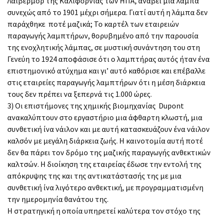
Λάιβερμορ της Καλιφόρνιας των ΗΠΑ, ανάβει μια λάμπα
συνεχώς από το 1901 μέχρι σήμερα. Γιατί αυτή η λάμπα δεν
παράχθηκε ποτέ μαζικά; Το καρτέλ των εταιρειών
παραγωγής λαμπτήρων, θορυβημένο από την παρουσία
της ενοχλητικής λάμπας, σε μυστική συνάντηση του στη
Γενεύη το 1924 αποφάσισε ότι ο λαμπτήρας αυτός ήταν ένα
επιστημονικό ατύχημα και γι’ αυτό καθόρισε και επέβαλλε
στις εταιρείες παραγωγής λαμπτήρων ότι η μέση διάρκεια
τους δεν πρέπει να ξεπερνά τις 1.000 ώρες.
3) Οι επιστήμονες της χημικής βιομηχανίας Dupont
ανακαλύπτουν στο εργαστήριο μια άφθαρτη κλωστή, μια
συνθετική ίνα νάιλον και με αυτή κατασκευάζουν ένα νάιλον
καλσόν με μεγάλη διάρκεια ζωής. Η καινοτομία αυτή ποτέ
δεν θα πάρει τον δρόμο της μαζικής παραγωγής ανθεκτικών
καλτσών. Η διοίκηση της εταιρείας έδωσε την εντολή της
απόκρυψης της και της αντικατάστασής της με μια
συνθετική ίνα λιγότερο ανθεκτική, με προγραμματισμένη
την ημερομηνία θανάτου της.
Η στρατηγική η οποία υπηρετεί καλύτερα τον στόχο της