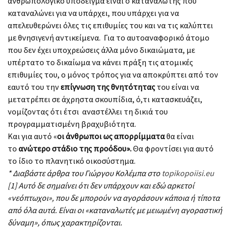
ανθρωπολογικό υπόδειγμα είναι ο καταναλωτής που
καταναλώνει για να υπάρχει, που υπάρχει για να
απελευθερώνει όλες τις επιθυμίες του και να τις καλύπτει
με θνησιγενή αντικείμενα. Για το αυτοαναφορικό άτομο
που δεν έχει υποχρεώσεις άλλα μόνο δικαιώματα, με
υπέρτατο το δικαίωμα να κάνει πράξη τις ατομικές
επιθυμίες του, ο μόνος τρόπος για να αποκρύπτει από τον
εαυτό του την
επίγνωση της θνητότητας
του είναι να
μετατρέπει σε άχρηστα σκουπίδια, ό,τι κατασκευάζει,
νομίζοντας ότι έτσι αναστέλλει τη δικιά του
προγραμματισμένη βραχυβιότητα.
Και για αυτό «
οι άνθρωποι ως απορρίμματα
θα είναι
το
ανώτερο στάδιο της προόδου».
Θα φροντίσει για αυτό
το ίδιο το πλανητικό οικοσύστημα.
* Διαβάστε άρθρα του Γιώργου Κολέμπα στο
topikopoiisi.eu
[1] Αυτό δε σημαίνει ότι δεν υπάρχουν και εδώ αρκετοί
«νεόπτωχοι», που δε μπορούν να αγοράσουν κάποια ή τίποτα
από όλα αυτά. Είναι οι «καταναλωτές με μειωμένη αγοραστική
δύναμη», όπως χαρακτηρίζονται.