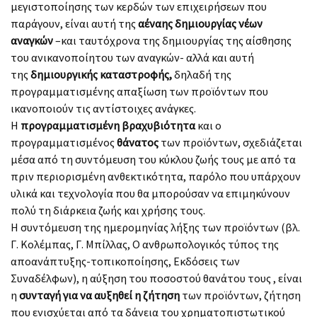
μεγιστοποίησης των κερδών των επιχειρήσεων που
παράγουν, είναι αυτή της
αέναης δημιουργίας νέων
αναγκών
–και ταυτόχρονα της δημιουργίας της αίσθησης
του ανικανοποίητου των αναγκών- αλλά και αυτή
της
δημιουργικής καταστροφής,
δηλαδή της
προγραμματισμένης απαξίωση των προϊόντων που
ικανοποιούν τις αντίστοιχες ανάγκες.
Η
προγραμματισμένη βραχυβιότητα
και ο
προγραμματισμένος
θάνατος
των προϊόντων, σχεδιάζεται
μέσα από τη συντόμευση του κύκλου ζωής τους με από τα
πριν περιορισμένη ανθεκτικότητα, παρόλο που υπάρχουν
υλικά και τεχνολογία που θα μπορούσαν να επιμηκύνουν
πολύ τη διάρκεια ζωής και χρήσης τους.
Η συντόμευση της ημερομηνίας λήξης των προϊόντων (βλ.
Γ. Κολέμπας, Γ. Μπίλλας, Ο ανθρωπολογικός τύπος της
αποανάπτυξης-τοπικοποίησης, Εκδόσεις των
Συναδέλφων), η αύξηση του ποσοστού θανάτου τους , είναι
η
συνταγή για να αυξηθεί η ζήτηση
των προϊόντων, ζήτηση
που ενισχύεται από τα δάνεια του χρηματοπιστωτικού