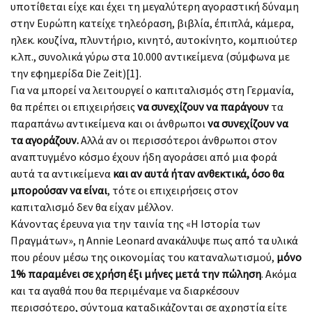
υποτίθεται είχε και έχει τη μεγαλύτερη αγοραστική δύναμη
στην Ευρώπη κατείχε τηλεόραση, βιβλία, έπιπλά, κάμερα,
ηλεκ. κουζίνα, πλυντήριο, κινητό, αυτοκίνητο, κομπιούτερ
κ.λπ., συνολικά γύρω στα 10.000 αντικείμενα (σύμφωνα με
την εφημερίδα Die Zeit)[1].
Για να μπορεί να λειτουργεί ο καπιταλισμός στη Γερμανία,
θα πρέπει οι επιχειρήσεις
να συνεχίζουν να παράγουν
τα
παραπάνω αντικείμενα και οι άνθρωποι
να συνεχίζουν να
τα αγοράζουν.
Αλλά αν οι περισσότεροι άνθρωποι στον
αναπτυγμένο κόσμο έχουν ήδη αγοράσει από μια φορά
αυτά τα αντικείμενα
και αν αυτά ήταν ανθεκτικά, όσο θα
μπορούσαν να είναι
, τότε οι επιχειρήσεις στον
καπιταλισμό δεν θα είχαν μέλλον.
Κάνοντας έρευνα για την ταινία της «Η Ιστορία των
Πραγμάτων», η Annie Leonard ανακάλυψε πως από τα υλικά
που ρέουν μέσω της οικονομίας του καταναλωτισμού,
μόνο
1% παραμένει σε χρήση έξι μήνες μετά την πώληση
. Ακόμα
και τα αγαθά που θα περιμέναμε να διαρκέσουν
περισσότερο, σύντομα καταδικάζονται σε αχρηστία είτε