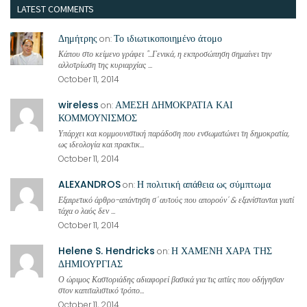
LATEST COMMENTS
Δημήτρης
Το ιδιωτικοποιημένο άτομο
on:
Κάπου στο κείμενο γράφει "...Γενικά, η εκπροσώπηση σημαίνει την
αλλοτρίωση της κυριαρχίας ...
October 11, 2014
wireless
ΑΜΕΣΗ ΔΗΜΟΚΡΑΤΙΑ ΚΑΙ
on:
ΚΟΜΜΟΥΝΙΣΜΟΣ
Υπάρχει και κομμουνιστική παράδοση που ενσωματώνει τη δημοκρατία,
ως ιδεολογία και πρακτικ...
October 11, 2014
ALEXANDROS
Η πολιτική απάθεια ως σύμπτωμα
on:
Εξαιρετικό άρθρο-απάντηση σ' αυτούς που απορούν' & εξανίστανται γιατί
τάχα ο λαός δεν ...
October 11, 2014
Helene S. Hendricks
Η ΧΑΜΕΝΗ ΧΑΡΑ ΤΗΣ
on:
ΔΗΜΙΟΥΡΓΙΑΣ
Ο ώριμος Καστοριάδης αδιαφορεί βασικά για τις αιτίες που οδήγησαν
στον καπιταλιστικό τρόπο...
October 11, 2014