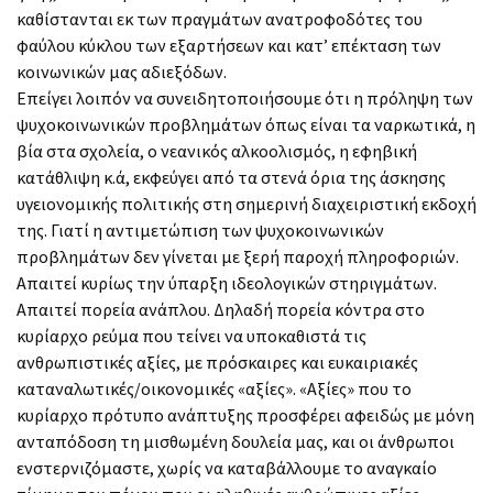
καθίστανται εκ των πραγμάτων ανατροφοδότες του
φαύλου κύκλου των εξαρτήσεων και κατ’ επέκταση των
κοινωνικών μας αδιεξόδων.
Επείγει λοιπόν να συνειδητοποιήσουμε ότι η πρόληψη των
ψυχοκοινωνικών προβλημάτων όπως είναι τα ναρκωτικά, η
βία στα σχολεία, ο νεανικός αλκοολισμός, η εφηβική
κατάθλιψη κ.ά, εκφεύγει από τα στενά όρια της άσκησης
υγειονομικής πολιτικής στη σημερινή διαχειριστική εκδοχή
της. Γιατί η αντιμετώπιση των ψυχοκοινωνικών
προβλημάτων δεν γίνεται με ξερή παροχή πληροφοριών.
Απαιτεί κυρίως την ύπαρξη ιδεολογικών στηριγμάτων.
Απαιτεί πορεία ανάπλου. Δηλαδή πορεία κόντρα στο
κυρίαρχο ρεύμα που τείνει να υποκαθιστά τις
ανθρωπιστικές αξίες, με πρόσκαιρες και ευκαιριακές
καταναλωτικές/οικονομικές «αξίες». «Αξίες» που το
κυρίαρχο πρότυπο ανάπτυξης προσφέρει αφειδώς με μόνη
ανταπόδοση τη μισθωμένη δουλεία μας, και οι άνθρωποι
ενστερνιζόμαστε, χωρίς να καταβάλλουμε το αναγκαίο