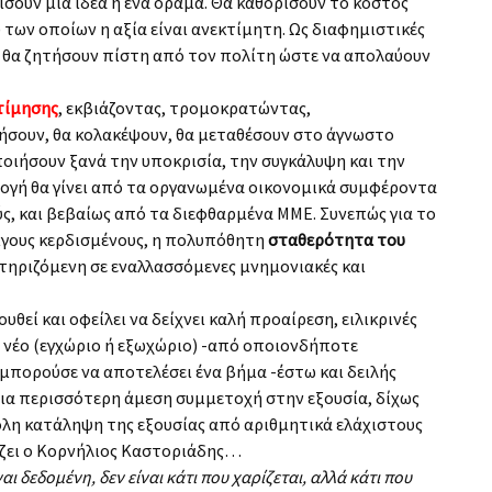
ίσουν μια ιδέα ή ένα όραμα. Θα καθορίσουν το κόστος
των οποίων η αξία είναι ανεκτίμητη. Ως διαφημιστικές
 θα ζητήσουν πίστη από τον πολίτη ώστε να απολαύουν
τίμησης
, εκβιάζοντας, τρομοκρατώντας,
ήσουν, θα κολακέψουν, θα μεταθέσουν στο άγνωστο
ποιήσουν ξανά την υποκρισία, την συγκάλυψη και την
λογή θα γίνει από τα οργανωμένα οικονομικά συμφέροντα
ύς, και βεβαίως από τα διεφθαρμένα ΜΜΕ. Συνεπώς για το
λίγους κερδισμένους, η πολυπόθητη
σταθερότητα του
στηριζόμενη σε εναλλασσόμενες μνημονιακές και
εί και οφείλει να δείχνει καλή προαίρεση, ειλικρινές
ί νέο (εγχώριο ή εξωχώριο) -από οποιονδήποτε
 μπορούσε να αποτελέσει ένα βήμα -έστω και δειλής
ια περισσότερη άμεση συμμετοχή στην εξουσία, δίχως
ολη κατάληψη της εξουσίας από αριθμητικά ελάχιστους
ίζει ο Κορνήλιος Καστοριάδης…
ι δεδομένη, δεν είναι κάτι που χαρίζεται, αλλά κάτι που