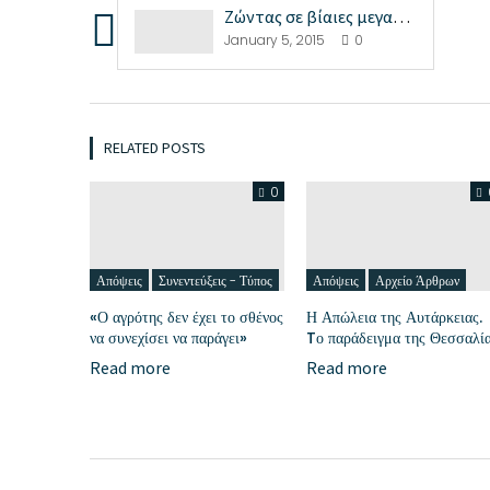
Ζώντας σε βίαιες μεγαλουπόλεις της Σταυρούλας Μπίλ...
January 5, 2015
0
RELATED POSTS
0
Απόψεις
Συνεντεύξεις - Τύπος
Απόψεις
Αρχείο Άρθρων
«Ο αγρότης δεν έχει το σθένος
Η Απώλεια της Αυτάρκειας.
να συνεχίσει να παράγει»
Tο παράδειγμα της Θεσσαλί
Read more
Read more