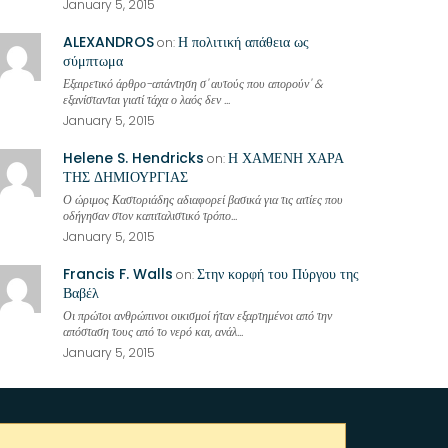
January 5, 2015
ALEXANDROS
Η πολιτική απάθεια ως
on:
σύμπτωμα
Εξαιρετικό άρθρο-απάντηση σ' αυτούς που απορούν' &
εξανίστανται γιατί τάχα ο λαός δεν ...
January 5, 2015
Helene S. Hendricks
Η ΧΑΜΕΝΗ ΧΑΡΑ
on:
ΤΗΣ ΔΗΜΙΟΥΡΓΙΑΣ
Ο ώριμος Καστοριάδης αδιαφορεί βασικά για τις αιτίες που
οδήγησαν στον καπιταλιστικό τρόπο...
January 5, 2015
Francis F. Walls
Στην κορφή του Πύργου της
on:
Βαβέλ
Οι πρώτοι ανθρώπινοι οικισμοί ήταν εξαρτημένοι από την
απόσταση τους από το νερό και, ανάλ...
January 5, 2015