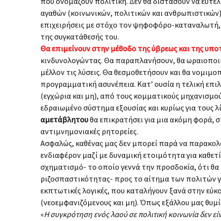
που ονομάζουν πολιτική. Δεν θα διστάσουν να ευτελ
αγαθών (κοινωνικών, πολιτικών και ανθρωπιστικών) 
επιχειρήσεις με στόχο τον ψηφοφόρο-καταναλωτή,
της συγκατάθεσής του.
Θα επιμείνουν στην μέθοδο της ύβρεως και της υπο
κινδυνολογώντας. Θα παραπλανήσουν, θα ωραιοποι
μέλλον τις λύσεις. Θα θεσμοθετήσουν και θα νομιμο
προγραμματική ασυνέπεια. Κατ’ ουσία η τελική επι
(εγχώρια και μη), από τους κομματικούς μηχανισμο
εδραιωμένο σύστημα εξουσίας και κυρίως για τους 
αμετάβλητου
θα επικρατήσει για μια ακόμη φορά, 
αντιμνημονιακές ρητορείες.
Ασφαλώς, καθένας μας δεν μπορεί παρά να παρακολουθ
ενδιαφέρον μαζί με δυναμική ετοιμότητα για καθετ
σχηματισμό- το οποίο γεννά την προσδοκία, ότι θα
ριζοσπαστικότητας- προς το αίτημα των πολιτών γ
εκπτωτικές λογικές, που καταλήγουν ξανά στην εύκ
(νεοεμφανιζόμενους και μη). Όπως εξάλλου μας θυμ
«
Η συγκρότηση ενός λαού σε πολιτική κοινωνία δεν είνα