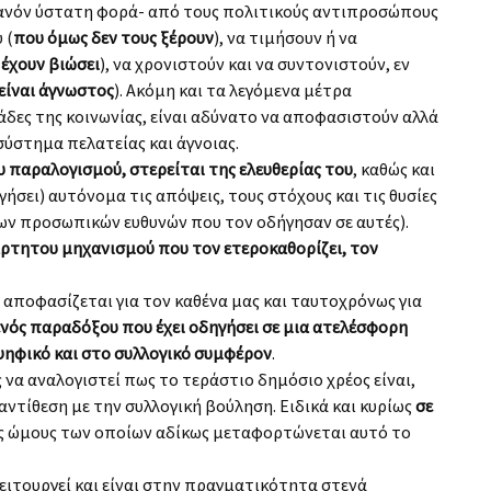
ιθανόν ύστατη φορά- από τους πολιτικούς αντιπροσώπους
 (
που όμως δεν τους ξέρουν
), να τιμήσουν ή να
 έχουν βιώσει
), να χρονιστούν και να συντονιστούν, εν
είναι άγνωστος
). Ακόμη και τα λεγόμενα μέτρα
μάδες της κοινωνίας, είναι αδύνατο να αποφασιστούν αλλά
ύστημα πελατείας και άγνοιας.
 παραλογισμού, στερείται της ελευθερίας του
, καθώς και
ήσει) αυτόνομα τις απόψεις, τους στόχους και τις θυσίες
ν προσωπικών ευθυνών που τον οδήγησαν σε αυτές).
ρτητου μηχανισμού που τον ετεροκαθορίζει, τον
αποφασίζεται για τον καθένα μας και ταυτοχρόνως για
νός παραδόξου που έχει οδηγήσει σε μια ατελέσφορη
ψηφικό και στο συλλογικό συμφέρον
.
ς να αναλογιστεί πως το τεράστιο δημόσιο χρέος είναι,
ντίθεση με την συλλογική βούληση. Ειδικά και κυρίως
σε
υς ώμους των οποίων αδίκως μεταφορτώνεται αυτό το
ιτουργεί και είναι στην πραγματικότητα στενά