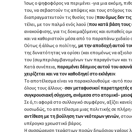
Ίσως ο ψηφοφόρος να περιμένει -για μια ακόμη, π
του, να σεβαστούν τις απόψεις και τους στόχους του
διαπραγματευτούν τις θυσίες του (
που όμως δεν τις
τέλει, με τον παλμό ενός λαού (
που κατά βάση τους 
ανακούφισης, για τις δοκιμαζόμενες και ευπαθείς ο
και να καθοριστούν μέσα από το παραπάνω χυδαίο σ
Ούτως ή άλλως ο πολίτης,
με την αποδοχή αυτού του
της δυνατότητας να ορίσει (και επομένως να αξιολογ
του (συμπεριλαμβανομένων των παραγόντων και τω
Κατά συνέπεια,
παραμένει δέσμιος αυτού του ασυνά
χειρίζεται και να τον καθοδηγεί στο εκλέγειν
.
Το αποτέλεσμα είναι να παρακολουθούμε -αυτό που 
όλους τους άλλους-
σαν μεταφυσικοί παρατηρητές ε
συγκρουσιακή σύγχυση, ανάμεσα στο ατομικό- μειο
Σε ό,τι αφορά στο συλλογικό συμφέρον, αξίζει κανεί
ουσιωδώς, το αποτέλεσμα μιας πολιτικής σε πλήρη α
αντίθεση με τη βούληση των νεότερων γενιών
, στο
υπέρογκο χρεωστικό βάρος.
Η συσσώρευση τεράστιων ποσών δημόσιου χρέους λε