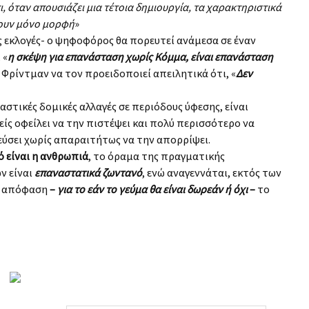
 όταν απουσιάζει μια τέτοια δημιουργία, τα χαρακτηριστικά
ζουν μόνο μορφή
»
ς εκλογές- ο ψηφοφόρος θα πορευτεί ανάμεσα σε έναν
 «
η σκέψη για επανάσταση χωρίς Κόμμα, είναι επανάσταση
 Φρίντμαν να τον προειδοποιεί απειλητικά ότι, «
Δεν
αστικές δομικές αλλαγές σε περιόδους ύφεσης, είναι
είς οφείλει να την πιστέψει και πολύ περισσότερο να
ύσει χωρίς απαραιτήτως να την απορρίψει.
 είναι η ανθρωπιά
, το όραμα της πραγματικής
ν είναι
επαναστατικά ζωντανό
, ενώ αναγεννάται, εκτός των
ην απόφαση
–
για το εάν το γεύμα θα είναι δωρεάν ή όχι
–
το