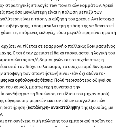
ες- στρατηγικές επιλογές των πολιτικών κομμάτων. Αρκεί
είς πως όσο μεγαλύτερη είναι η πόλωση μεταξύ των
αλύτερη είναι η τάση για αύξηση του χρέους. Αντίστοιχα
ιας κυβέρνησης, τόση μεγαλύτερη η τάση της να δανειστεί.
χάσει τις επόμενες εκλογές, τόσο μεγαλύτερη είναι η ροπή
 αρχίσει να τίθεται σε εφαρμογή ο πολλάκις δοκιμασμένος
άχης. Έτσι όταν χρειαστεί θα κατασκευαστεί η λογική του
σιμοποιώντας και/ή δημιουργώντας στοιχεία όπως η
έσα από τον διάχυτο λαϊκισμό, το συσχετισμό δυνάμεων
ην αποφυγή των απαντήσεων) είναι -εάν όχι αδύνατο-
μες και ορθολογικές θέσεις
. Πολύ περισσότερο οδηγεί σε
η του κοινού, με απώτερη συνέπεια την
ία συνθήκη για τη διαιώνιση του ίδιου του μηχανισμού).
της σύγκρουσης μερικών εκατοντάδων επαγγελματιών
 η διατήρηση (
κατάληψη- ανακατάληψη
) της εξουσίας, με
ν.
και στη συνέχεια τιμή πώλησης του εμπορικού προϊόντος