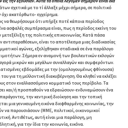
 εις την εξουσίαν. Αυτά τα οποία λέγομεν σήμερον είναι διά
των σχετικά με το τί άλλαξε μέχρι σήμερα, σε πολιτικό
ν όχι ακατόρθωτο- εγχείρημα.
γος να θεωρήσουμε ότι υπήρξε ποτέ κάποια περίοδος
να ασφαλές συμπέρασμα είναι, πως η περίοδος εκείνη του
 μετεξέλιξη της πολιτικής επικοινωνίας. Κατά πάσα
 αντιπαραθέσεων, είναι το αποτέλεσμα μιας διαδικασίας
ομματικοί αγώνες, εξελίχθηκαν σταδιακά σε ένα παράλογο
πιμοτήτων. Σήμερα εν αναμονή των βουλευτικών εκλογών
α αγορά μικρών και μεγάλων συναλλαγών και συμφερόντων.
ματισμένες εβδομάδες με την (ομολογουμένως φθίνουσα)
του για τη μελλοντική διακυβέρνηση. Θα κληθεί να εκλέξει
ους στον εναλλασσόμενο κομματικό τους περίβολο. Τα
ήσει και/ή προσπαθούν να εδραιώσουν-ενδυναμώσουν ένα
παράγοντες, την κεντρική διοίκηση και την τοπική
ται μια γενικευμένη εικόνα διεφθαρμένης κοινωνίας, την
ν να παρουσιάσουν (ΜΜΕ, πολιτικοί, οικονομικοί
ική. Αντιθέτως, αυτή είναι μια παράλογη, μη
τική, για την ίδια την κοινωνία, εικόνα.