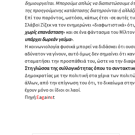
δημιουργείται. Μπορούμε απλώς να διαπιστώσουμε ότι,
της προηγούμενης κατάστασης διατηρούνται ή αλλά
Επί του παρόντος, ωστόσο, κάπως έτσι -σε αυτές τι
Σλάβοϊ Ζίζεκ να τον ενημερώνει «διαφωτιστικά» ότι,
χωρίς επανάσταση
» και σε ένα φάντασμα του Μίλτον
υπάρχει δωρεάν γεύμα
».
Η κοινωνιολογία φυσικά μπορεί να διδάσκει ότι ουσι
αδύνατον να γίνουν, αυτό όμως δεν σημαίνει ότι καν
σταματήσει την προσπάθειά του, ώστε να την διαψε
Στη γλώσσα της συλλογικότητας όπου το συντακτικό
Δημοκρατίας με την πολιτική στα χέρια των πολιτώ
άλλων, από την επίγνωση του ότι, το δικαίωμα στ
έχουν μόνο οι ίδιοι οι λαοί.
Πηγή:
E
a
g
a
i
n
s
t