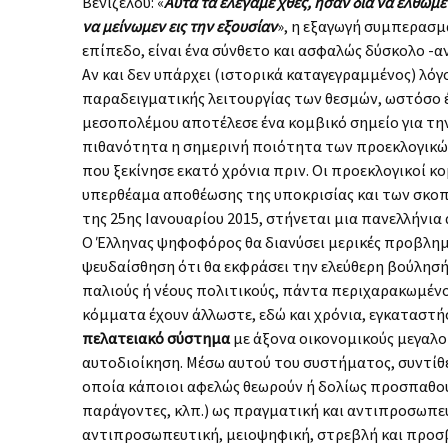
Βενιζέλου: «
Αυτά τα ελέγαμε χθές, ήσαν διά να έλθωμεν
να μείνωμεν εις την εξουσίαν
», η εξαγωγή συμπερασμά
επίπεδο, είναι ένα σύνθετο και ασφαλώς δύσκολο -α
Αν και δεν υπάρχει (ιστορικά καταγεγραμμένος) λό
παραδειγματικής λειτουργίας των θεσμών, ωστόσο έ
μεσοπολέμου αποτέλεσε ένα κομβικό σημείο για την
πιθανότητα η σημερινή ποιότητα των προεκλογικών
που ξεκίνησε εκατό χρόνια πριν. Οι προεκλογικοί κ
υπερθέαμα αποθέωσης της υποκρισίας και των σκο
της 25ης Ιανουαρίου 2015, στήνεται μια πανελλήνι
Ο Έλληνας ψηφοφόρος θα διανύσει μερικές προβλη
ψευδαίσθηση ότι θα εκφράσει την ελεύθερη βούλησή 
παλιούς ή νέους πολιτικούς, πάντα περιχαρακωμέν
κόμματα έχουν άλλωστε, εδώ και χρόνια, εγκαταστ
πελατειακό σύστημα
με άξονα οικονομικούς μεγαλο
αυτοδιοίκηση. Μέσω αυτού του συστήματος, συντίθε
οποία κάποιοι αφελώς θεωρούν ή δολίως προσπαθού
παράγοντες, κλπ.) ως πραγματική και αντιπροσωπευτ
αντιπροσωπευτική, μειοψηφική, στρεβλή και προσβλη