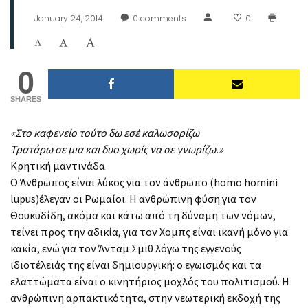
January 24, 2014
0
comments
0
0
SHARES
«Στο καφενείο τούτο δω εσέ καλωσορίζω
Τρατάρω σε μια και δυο χωρίς να σε γνωρίζω.»
Κρητική μαντινάδα
Ο Άνθρωπος είναι λύκος για τον άνθρωπο (homo homini
lupus)έλεγαν οι Ρωμαίοι. Η ανθρώπινη φύση για τον
Θουκυδίδη, ακόμα και κάτω από τη δύναμη των νόμων,
τείνει προς την αδικία, για τον Χομπς είναι ικανή μόνο για
κακία, ενώ για τον Άνταμ Σμιθ λόγω της εγγενούς
ιδιοτέλειάς της είναι δημιουργική: ο εγωισμός και τα
ελαττώματα είναι ο κινητήριος μοχλός του πολιτισμού. Η
ανθρώπινη αρπακτικότητα, στην νεωτερική εκδοχή της