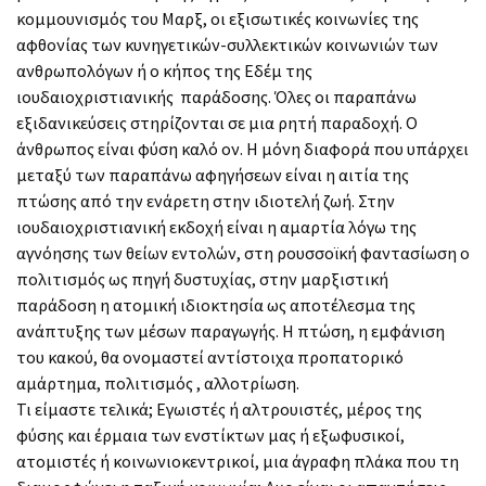
κομμουνισμός του Μαρξ, οι εξισωτικές κοινωνίες της
αφθονίας των κυνηγετικών-συλλεκτικών κοινωνιών των
ανθρωπολόγων ή ο κήπος της Εδέμ της
ιουδαιοχριστιανικής παράδοσης. Όλες οι παραπάνω
εξιδανικεύσεις στηρίζονται σε μια ρητή παραδοχή. Ο
άνθρωπος είναι φύση καλό ον. Η μόνη διαφορά που υπάρχει
μεταξύ των παραπάνω αφηγήσεων είναι η αιτία της
πτώσης από την ενάρετη στην ιδιοτελή ζωή. Στην
ιουδαιοχριστιανική εκδοχή είναι η αμαρτία λόγω της
αγνόησης των θείων εντολών, στη ρουσσοϊκή φαντασίωση ο
πολιτισμός ως πηγή δυστυχίας, στην μαρξιστική
παράδοση η ατομική ιδιοκτησία ως αποτέλεσμα της
ανάπτυξης των μέσων παραγωγής. Η πτώση, η εμφάνιση
του κακού, θα ονομαστεί αντίστοιχα προπατορικό
αμάρτημα, πολιτισμός , αλλοτρίωση.
Τι είμαστε τελικά; Εγωιστές ή αλτρουιστές, μέρος της
φύσης και έρμαια των ενστίκτων μας ή εξωφυσικοί,
ατομιστές ή κοινωνιοκεντρικοί, μια άγραφη πλάκα που τη