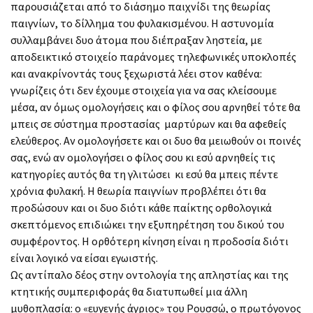
παρουσιάζεται από το διάσημο παιχνίδι της θεωρίας
παιγνίων, το δίλλημα του φυλακισμένου. Η αστυνομία
συλλαμβάνει δυο άτομα που διέπραξαν ληστεία, με
αποδεικτικό στοιχείο παράνομες τηλεφωνικές υποκλοπές
και ανακρίνοντάς τους ξεχωριστά λέει στον καθένα:
γνωρίζεις ότι δεν έχουμε στοιχεία για να σας κλείσουμε
μέσα, αν όμως ομολογήσεις και ο φίλος σου αρνηθεί τότε θα
μπεις σε σύστημα προστασίας μαρτύρων και θα αφεθείς
ελεύθερος. Αν ομολογήσετε και οι δυο θα μειωθούν οι ποινές
σας, ενώ αν ομολογήσει ο φίλος σου κι εσύ αρνηθείς τις
κατηγορίες αυτός θα τη γλιτώσει κι εσύ θα μπεις πέντε
χρόνια φυλακή. Η θεωρία παιγνίων προβλέπει ότι θα
προδώσουν και οι δυο διότι κάθε παίκτης ορθολογικά
σκεπτόμενος επιδιώκει την εξυπηρέτηση του δικού του
συμφέροντος. Η ορθότερη κίνηση είναι η προδοσία διότι
είναι λογικό να είσαι εγωιστής.
Ως αντίπαλο δέος στην οντολογία της απληστίας και της
κτητικής συμπεριφοράς θα διατυπωθεί μια άλλη
μυθοπλασία: ο «ευγενής άγριος» του Ρουσσώ, ο πρωτόγονος