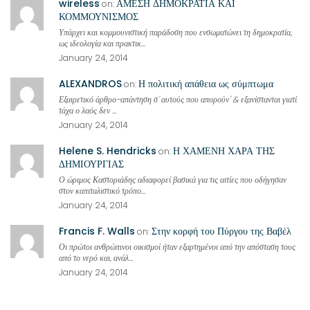
wireless
ΑΜΕΣΗ ΔΗΜΟΚΡΑΤΙΑ ΚΑΙ
on:
ΚΟΜΜΟΥΝΙΣΜΟΣ
Υπάρχει και κομμουνιστική παράδοση που ενσωματώνει τη δημοκρατία,
ως ιδεολογία και πρακτικ...
January 24, 2014
ALEXANDROS
Η πολιτική απάθεια ως σύμπτωμα
on:
Εξαιρετικό άρθρο-απάντηση σ' αυτούς που απορούν' & εξανίστανται γιατί
τάχα ο λαός δεν ...
January 24, 2014
Helene S. Hendricks
Η ΧΑΜΕΝΗ ΧΑΡΑ ΤΗΣ
on:
ΔΗΜΙΟΥΡΓΙΑΣ
Ο ώριμος Καστοριάδης αδιαφορεί βασικά για τις αιτίες που οδήγησαν
στον καπιταλιστικό τρόπο...
January 24, 2014
Francis F. Walls
Στην κορφή του Πύργου της Βαβέλ
on:
Οι πρώτοι ανθρώπινοι οικισμοί ήταν εξαρτημένοι από την απόσταση τους
από το νερό και, ανάλ...
January 24, 2014