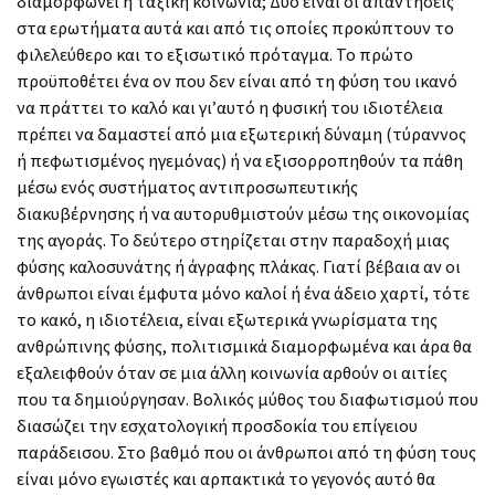
διαμορφώνει η ταξική κοινωνία; Δυο είναι οι απαντήσεις
στα ερωτήματα αυτά και από τις οποίες προκύπτουν το
φιλελεύθερο και το εξισωτικό πρόταγμα. Το πρώτο
προϋποθέτει ένα ον που δεν είναι από τη φύση του ικανό
να πράττει το καλό και γι’αυτό η φυσική του ιδιοτέλεια
πρέπει να δαμαστεί από μια εξωτερική δύναμη (τύραννος
ή πεφωτισμένος ηγεμόνας) ή να εξισορροπηθούν τα πάθη
μέσω ενός συστήματος αντιπροσωπευτικής
διακυβέρνησης ή να αυτορυθμιστούν μέσω της οικονομίας
της αγοράς. Το δεύτερο στηρίζεται στην παραδοχή μιας
φύσης καλοσυνάτης ή άγραφης πλάκας. Γιατί βέβαια αν οι
άνθρωποι είναι έμφυτα μόνο καλοί ή ένα άδειο χαρτί, τότε
το κακό, η ιδιοτέλεια, είναι εξωτερικά γνωρίσματα της
ανθρώπινης φύσης, πολιτισμικά διαμορφωμένα και άρα θα
εξαλειφθούν όταν σε μια άλλη κοινωνία αρθούν οι αιτίες
που τα δημιούργησαν. Βολικός μύθος του διαφωτισμού που
διασώζει την εσχατολογική προσδοκία του επίγειου
παράδεισου. Στο βαθμό που οι άνθρωποι από τη φύση τους
είναι μόνο εγωιστές και αρπακτικά το γεγονός αυτό θα