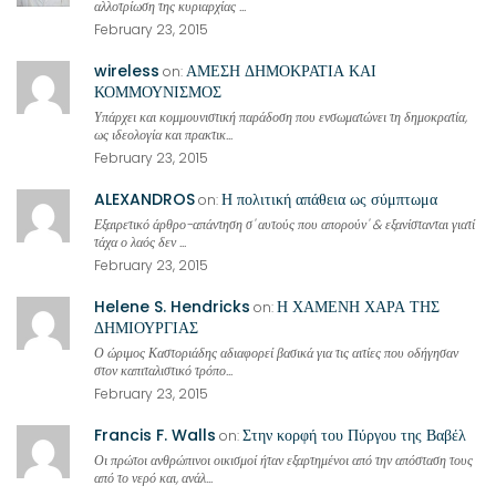
αλλοτρίωση της κυριαρχίας ...
February 23, 2015
wireless
ΑΜΕΣΗ ΔΗΜΟΚΡΑΤΙΑ ΚΑΙ
on:
ΚΟΜΜΟΥΝΙΣΜΟΣ
Υπάρχει και κομμουνιστική παράδοση που ενσωματώνει τη δημοκρατία,
ως ιδεολογία και πρακτικ...
February 23, 2015
ALEXANDROS
Η πολιτική απάθεια ως σύμπτωμα
on:
Εξαιρετικό άρθρο-απάντηση σ' αυτούς που απορούν' & εξανίστανται γιατί
τάχα ο λαός δεν ...
February 23, 2015
Helene S. Hendricks
Η ΧΑΜΕΝΗ ΧΑΡΑ ΤΗΣ
on:
ΔΗΜΙΟΥΡΓΙΑΣ
Ο ώριμος Καστοριάδης αδιαφορεί βασικά για τις αιτίες που οδήγησαν
στον καπιταλιστικό τρόπο...
February 23, 2015
Francis F. Walls
Στην κορφή του Πύργου της Βαβέλ
on:
Οι πρώτοι ανθρώπινοι οικισμοί ήταν εξαρτημένοι από την απόσταση τους
από το νερό και, ανάλ...