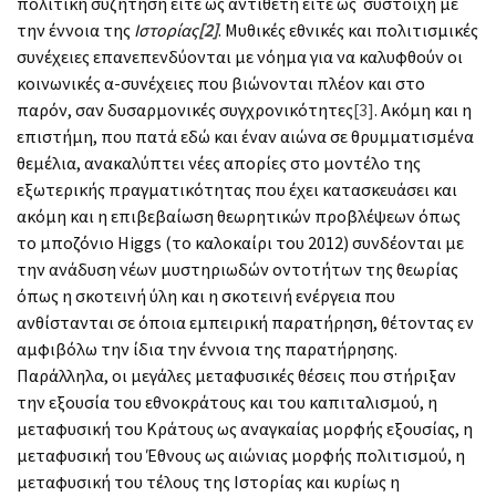
πολιτική συζήτηση είτε ως αντίθετη είτε ως σύστοιχη με
την έννοια της
Ιστορίας
[2]
. Μυθικές εθνικές και πολιτισμικές
συνέχειες επανεπενδύονται με νόημα για να καλυφθούν οι
κοινωνικές α-συνέχειες που βιώνονται πλέον και στο
παρόν, σαν δυσαρμονικές συγχρονικότητες
[3]
. Ακόμη και η
επιστήμη, που πατά εδώ και έναν αιώνα σε θρυμματισμένα
θεμέλια, ανακαλύπτει νέες απορίες στο μοντέλο της
εξωτερικής πραγματικότητας που έχει κατασκευάσει και
ακόμη και η επιβεβαίωση θεωρητικών προβλέψεων όπως
το μποζόνιο Higgs (το καλοκαίρι του 2012) συνδέονται με
την ανάδυση νέων μυστηριωδών οντοτήτων της θεωρίας
όπως η σκοτεινή ύλη και η σκοτεινή ενέργεια που
ανθίστανται σε όποια εμπειρική παρατήρηση, θέτοντας εν
αμφιβόλω την ίδια την έννοια της παρατήρησης.
Παράλληλα, οι μεγάλες μεταφυσικές θέσεις που στήριξαν
την εξουσία του εθνοκράτους και του καπιταλισμού, η
μεταφυσική του Κράτους ως αναγκαίας μορφής εξουσίας, η
μεταφυσική του Έθνους ως αιώνιας μορφής πολιτισμού, η
μεταφυσική του τέλους της Ιστορίας και κυρίως η