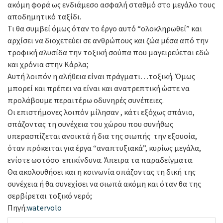
ακόμη φορά ως ενδιάμεσο ασφαλή σταθμό στο μεγάλο τους
αποδημητικό ταξίδι.
Τι θα συμβεί όμως όταν το έργο αυτό “ολοκληρωθεί” και
αρχίσει να διοχετεύει σε ανθρώπους και ζώα μέσα από την
τροφική αλυσίδα την τοξική σούπα που μαγειρεύεται εδώ
και χρόνια στην Κάρλα;
Αυτή λοιπόν η αλήθεια είναι πράγματι…τοξική. Όμως
μπορεί και πρέπει να είναι και ανατρεπτική ώστε να
προλάβουμε περαιτέρω οδυνηρές συνέπειες.
Οι επιστήμονες λοιπόν μίλησαν , κάτι εξόχως σπάνιο,
σπάζοντας τη συνέχεια του χώρου που συνήθως
υπερασπίζεται ανοικτά ή δια της σιωπής την εξουσία,
όταν πρόκειται για έργα “αναπτυξιακά”, κυρίως μεγάλα,
ενίοτε ωστόσο επικίνδυνα. Άπειρα τα παραδείγματα.
Θα ακολουθήσει και η κοινωνία σπάζοντας τη δική της
συνέχεια ή θα συνεχίσει να σιωπά ακόμη και όταν θα της
σερβίρεται τοξικό νερό;
Πηγή:
watervolo