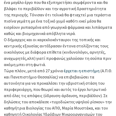
ένα μεγάλο έργο που θα εξυπηρετήσει συμφέροντα και θα
βλάψει το περιβάλλον και την αγροτική δραστηριότητα
της περιοχής. Τόνισαν ότι τελικά θα φτιαχτεί μια τεράστια
πισίνα γεμάτη με ένα τοξικό χυμό καθότι εκεί μέσα θα
εισρέουν ρυπασμένα από γεωργικά φάρμακα και λιπάσματα
καθώς και βιομηχανικά απόβλητα νερά.
Ο δήμαρχος και οι καρεκλοκένταυροι της τοπικής και
κεντρικής εξουσίας αντέδρασαν έντονα στολίζοντας τους
οικολόγους με διάφορα επίθετα (κινδυνολόγοι, αρνητές,
αναχωρητές,κλπ) γιατί προφανώς χαλούσαν τη σούπα πριν
ακόμη μπει στη φωτιά.
Τώρα πλέον, μετά από 27 χρόνια
έρχεται η επιστήμη
(Α.Π.Θ.
και Πανεπιστήμιο Θεσσαλίας) να επιβεβαιώσει τα
αυτονόητα για να προκαλέσει την υβριστική στάση του
περιφερειάρχη, που θεωρεί και αυτός το έργο λυτρωτικό
από όλες τις απόψεις (ύδρευση-άρδευση, περιβάλλον). Σε
δηλώσεις του αποκάλεσε «τυχοδιώκτες υψηλού ρίσκου» την
καθηγήτρια Βιολογίας του ΑΠΘ, Μαρία Μουστάκα, και τον
καθηγητή Οικολογίας Υδρόβιων Μικροοργανισμών του