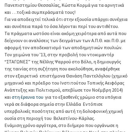
Πανεπιστημίου Θεσσαλίας, Κώστα Κορµά για τα αρνητικά
και …τοξικά συμπεράσματά τους!
Για να αποδειχτεί τελικά ότι στην εξουσία υπάρχει συνέχεια
και συνέπεια παρά το όσα λέγονται περί του αντιθέτου.
Τα πράγματα ωστόσο είναι ακόμη χειρότερα από αυτά που
δείχνουν οι αναλύσεις των δειγμάτων των Α.Π.Θ. και Π.Θ. με
αφορμή τον αποδεκατισμό των αποδημητικών πουλιών.
Τον χειμώνα του ’13, στην προβολή του ντοκιμαντέρ
“ΣΤΑΓΩΝΕΣ” της Νέλλης Ψαρρού στο Βόλο, η δημιουργός
της ταινίας στη συζήτηση που ακολούθησε, αναφέρθηκε
στον εξαιρετικό επιστήμονα Θανάση Παντελόγλου (χημικό
μηχανικό και πρόεδρο του Ινστιτούτου Τοπικής Αειφόρας
Ανάπτυξης και Πολιτισμού, απεβίωσε τον Νοέμβρη 2014)
και
στη έρευνα του
για το εξασθενές χρώμιο στα υπόγεια
νερά σε διάφορα σημεία στην Ελλάδα Εντόπισε
υπερβολικές ποσότητες από αυτή τη δολοφονική χημική
ουσία στη περιοχή του Βελεστίνου-Κάρλας.
Ενάμιση χρόνο αργότερα, στο διήμερο που οργάνωσε η