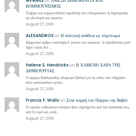
wireless
ΑΜΕΣΗ ΔΗΜΟΚΡΑΤΙΑ ΚΑΙ
on:
ΚΟΜΜΟΥΝΙΣΜΟΣ
Υπάρχει και κομμουνιστική παράδοση που ενσωματώνει τη δημοκρατία,
ως ιδεολογία και πρακτικ...
August 27, 2016
ALEXANDROS
Η πολιτική απάθεια ως σύμπτωμα
on:
Εξαιρετικό άρθρο-απάντηση σ' αυτούς που απορούν' & εξανίστανται γιατί
τάχα ο λαός δεν ...
August 27, 2016
Helene S. Hendricks
Η ΧΑΜΕΝΗ ΧΑΡΑ ΤΗΣ
on:
ΔΗΜΙΟΥΡΓΙΑΣ
Ο ώριμος Καστοριάδης αδιαφορεί βασικά για τις αιτίες που οδήγησαν
στον καπιταλιστικό τρόπο...
August 27, 2016
Francis F. Walls
Στην κορφή του Πύργου της Βαβέλ
on:
Οι πρώτοι ανθρώπινοι οικισμοί ήταν εξαρτημένοι από την απόσταση τους
από το νερό και, ανάλ...
August 27, 2016