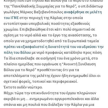
Κίνηση Πολιτών Πηλίου και Βόλου για το Νερό στο πλαίσιο
της “Πανελλαδικής Συμμαχίας για το Νερό”, ο υπ.διδάκτωρ
γεωλόγος Μάρκος Βαξεβανόπουλος
αναφέρθηκε σε μελέτη
του ΙΓΜΕ
στην περιοχή της Κάρλας στην οποία
εντοπίστηκαν υπερβολικές ποσότητες εξασθενούς
χρωμίου. Επιβεβαιώθηκε έτσι κάτι πολύ σημαντικό σε
σχέση με το νερό αλλά και το έργο της ανασύστασης, το
οποίο για να χρηματοδοτηθεί από τα Ευρωπαϊκά ταμεία
πρέπει να εξασφαλιστεί η δυνατότητά του να υδρεύσει την
πόλη του Βόλου
με νερό προφανώς κατάλληλο προς πόση.
Τα ίδια επανέλαβε σε εισήγησή του ένα χρόνο μετά, στο
πλαίσιο ημερίδας που οργάνωσε η “Ανοικτή Συνέλευση
Βόλου για το Νερό” προσθέτοντας ότι για τα
αποτελέσματα της μελέτης έχουν ήδη ενημερωθεί όλοι οι
σχετικοί φορείς, τοπικοί και περιφερειακοί.
Έκτοτε ουδέν νεώτερο.
Μέχρι τώρα την επικινδυνότητα του έργου πληρώνουν
ακριβά οι μη …ενημερωμένοι αργυροπελεκάνοι και άλλα
σπάνια και μη πουλιά που διάλεξαν την Κάρλα για μια