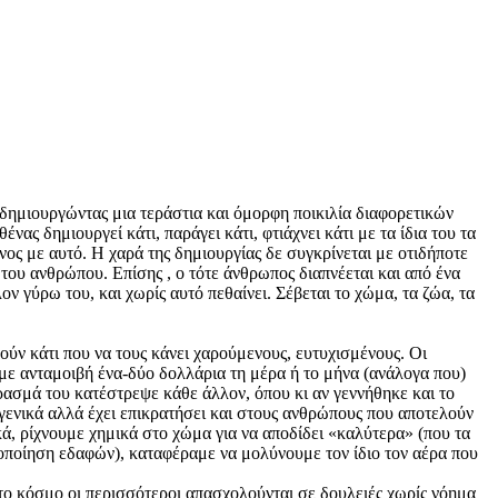
δημιουργώντας μια τεράστια και όμορφη ποικιλία διαφορετικών
νας δημιουργεί κάτι, παράγει κάτι, φτιάχνει κάτι με τα ίδια του τα
νος με αυτό. Η χαρά της δημιουργίας δε συγκρίνεται με οτιδήποτε
 του ανθρώπου. Επίσης , ο τότε άνθρωπος διαπνέεται και από ένα
ον γύρω του, και χωρίς αυτό πεθαίνει. Σέβεται το χώμα, τα ζώα, τα
ούν κάτι που να τους κάνει χαρούμενους, ευτυχισμένους. Οι
 με ανταμοιβή ένα-δύο δολλάρια τη μέρα ή το μήνα (ανάλογα που)
ασμά του κατέστρεψε κάθε άλλον, όπου κι αν γεννήθηκε και το
ε γενικά αλλά έχει επικρατήσει και στους ανθρώπους που αποτελούν
κά, ρίχνουμε χημικά στο χώμα για να αποδίδει «καλύτερα» (που τα
μοποίηση εδαφών), καταφέραμε να μολύνουμε τον ίδιο τον αέρα που
ρώτο κόσμο οι περισσότεροι απασχολούνται σε δουλειές χωρίς νόημα