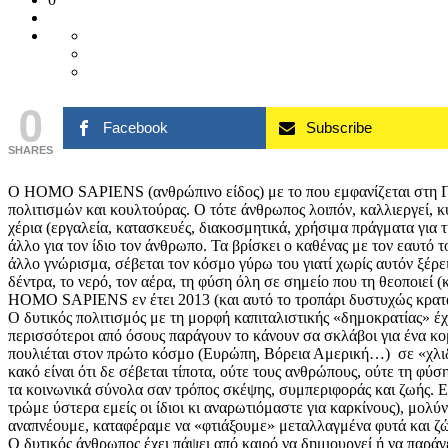
0
Facebook
Subscribe
SHARES
Ο HOMO SAPIENS (ανθρώπινο είδος) με το που εμφανίζεται στη Γη ,
πολιτισμών και κουλτούρας. Ο τότε άνθρωπος λοιπόν, καλλιεργεί, κυν
χέρια (εργαλεία, κατασκευές, διακοσμητικά, χρήσιμα πράγματα για τ
άλλο για τον ίδιο τον άνθρωπο. Τα βρίσκει ο καθένας με τον εαυτό 
άλλο γνώρισμα, σέβεται τον κόσμο γύρω του γιατί χωρίς αυτόν ξέρει 
δέντρα, το νερό, τον αέρα, τη φύση όλη σε σημείο που τη θεοποιεί (και
HOMO SAPIENS εν έτει 2013 (και αυτό το τροπάρι δυστυχώς κρατάε
Ο δυτικός πολιτισμός με τη μορφή καπιταλιστικής «δημοκρατίας» έχ
περισσότεροι από όσους παράγουν το κάνουν σα σκλάβοι για ένα κομ
πουλιέται στον πρώτο κόσμο (Ευρώπη, Βόρεια Αμερική…) σε «χλιδάτ
κακό είναι ότι δε σέβεται τίποτα, ούτε τους ανθρώπους, ούτε τη φύ
τα κοινωνικά σύνολα σαν τρόπος σκέψης, συμπεριφοράς και ζωής. Είμ
τρώμε ύστερα εμείς οι ίδιοι κι αναρωτιόμαστε για καρκίνους), μολ
αναπνέουμε, καταφέραμε να «φτιάξουμε» μεταλλαγμένα φυτά και ζ
Ο δυτικός άνθρωπος έχει πάψει από καιρό να δημιουργεί ή να παράγε