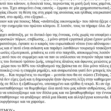
αυτό που κάνουν, η δουλειά τους, περνώντας τη μισή ζωή τους χαμένα
 του. Έχει απομείνει ένας εαυτός – έρμαιο σε μία χρηματοπιστωτική λ
υργίας έδωσε τη θέση της στη χαρά της ανούσιας και ηλίθιας υπερκατα
rnet, στο αμάξι, στο εξοχικό…
ιον και για ποιους; Μιας «ανάπτυξης οικονομικής» που πάντα ήξερε ο 
την ευημερία του πρώτου κόσμου. Ε λοιπόν, τους τα πήραμε όλα. Δεν
ύς.
ει ανάπτυξη, με το δυτικό όρο της έννοιας, ενός χωρίς να υποφέρει έ
, φυσικών πόρων, επιβίωσης…) μόνο φτηνά εργατικά χέρια έχουν μείνε
ρισσότερο, έφτασε κι ο καιρός του ευρωπαϊκού νότου (του αδύναμου κ
ως και σ’αυτό είναι ανίκανη και παράγει λανθάνων τουρισμό τσακίζον
σίες εξωτερικού, μπαίνεις κι εσύ στο παιχνίδι, αποκομμένος λοιπόν
ς αυτό που σε συμφέρει και να παν οι υπόλοιποι να πνιγούν πάγια τακ
ς του δυτικού τρόπου ζωής, υπομένεις άλαλος και άφωνος μειώσεις μ
α χώρα που το 80% του πληθυσμού της βρίσκεται σε δύο μόνο πόλεις
οικίες) ενώ η επαρχία ρημάζει, και αναρωτιέσαι γιατί δεν μπορείς πλ
ρμανση… Και περιμένεις το σωτήρα – μεσσία που θα σε σώσει (Τσίπρας,
λλά δεν είχες ζωή και η δημιουργία ήταν άγνωστη λέξη στην καθημερι
ς σε θέλει ή εξαθλιωμένο, υποταγμένο και ηλίθιο ή νεκρό. Κι αν όχι 
προσπαθήσουμε να θυμηθούμε όλα αυτά που μας κάναν ανθρώπους, όλα
α να υπολογίζουμε και τον δίπλα μας και να ξαναθυμηθούμε την έννο
οσπαθήσουμε να φτιάξουμε απλά μια δίκαιη και αλληλέγγυα κοινωνία.
ουργήσουμε και να χαρούμε.
ΤΙΣΜΟΥ»