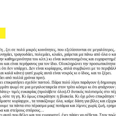
 ζει σε πολύ μικρές κοινότητες, που εξελίσσονται σε μεγαλύτερες, 
ηγάει, τραγουδάει, πολεμάει, κλαίει, χαίρεται μα πάνω από όλα ο καθέ
ην καθημερινότητα του κλπ.) κι είναι ικανοποιημένος και ευχαριστημέ
του και είναι περήφανος για τον ίδιο. Ολοκληρώνει την προσωπικότητα
ότι δεν υπάρχει. Δεν είναι κυρίαρχος, απλά συμβιώνει με το περιβάλλ
 καλά κάνει) γιατί χωρίς αυτά είναι νεκρός κι ο ίδιος, και το ξέρει.
ι από πολλά χρόνια πριν).
ει επικρατήσει σχεδόν παντού. Πάρα πολύ λίγοι παράγουν ή δημιουργ
μάτι ψωμί σε μια μεγαλοεταιρεία στον τρίτο κόσμο κι ότι φτιάχνουν
ες» τιμές ευκαιρίας (προλάβετε όλοι).Ο δυτικός πολιτισμός στο πέρ
ση, ούτε τη γη. Κι όμως επικράτησε η βλακεία. Κι όχι μόνο επικράτησ
αστε κυρίαρχοι , τα τσακίζουμε όλα, καίμε δάση για βίλες και εξοχι
ύνουμε τα πάντα στο πέρασμα μας( ποτάμια και λίμνες χωρίς ζωή, ερη
ώα και στείρους σπόρους…
ι αυτό που θέλει και τον ευχαριστεί, έχει πάψει να σέβεται. Στον π