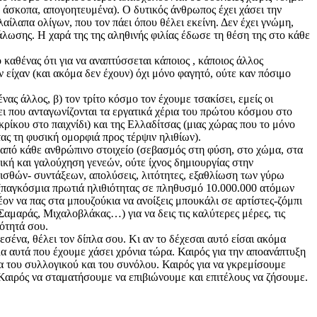
, άσκοπα, απογοητευμένα). Ο δυτικός άνθρωπος έχει χάσει την
αίλαπα ολίγων, που τον πάει όπου θέλει εκείνη. Δεν έχει γνώμη,
νάλωσης. Η χαρά της της αληθινής φιλίας έδωσε τη θέση της στο κάθε
καθένας ότι για να αναπτύσσεται κάποιος , κάποιος άλλος
 είχαν (και ακόμα δεν έχουν) όχι μόνο φαγητό, ούτε καν πόσιμο
νας άλλος, β) τον τρίτο κόσμο τον έχουμε τσακίσει, εμείς οι
ι που ανταγωνίζονται τα εργατικά χέρια του πρώτου κόσμου στο
ρίκου στο παιχνίδι) και της Ελλαδίτσας (μιας χώρας που το μόνο
τας τη φυσική ομορφιά προς τέρψιν ηλιθίων).
 από κάθε ανθρώπινο στοιχείο (σεβασμός στη φύση, στο χώμα, στα
τική και γαλούχηση γενεών, ούτε ίχνος δημιουργίας στην
ισθών- συντάξεων, απολύσεις, λιτότητες, εξαθλίωση των γύρω
 (παγκόσμια πρωτιά ηλιθιότητας σε πληθυσμό 10.000.000 ατόμων
έον να πας στα μπουζούκια να ανοίξεις μπουκάλι σε αρτίστες-ζόμπι
 Σαμαράς, Μιχαλοβλάκας…) για να δεις τις καλύτερες μέρες, τις
νότητά σου.
εσένα, θέλει τον δίπλα σου. Κι αν το δέχεσαι αυτό είσαι ακόμα
 αυτά που έχουμε χάσει χρόνια τώρα. Καιρός για την αποανάπτυξη
ια του συλλογικού και του συνόλου. Καιρός για να γκρεμίσουμε
 Καιρός να σταματήσουμε να επιβιώνουμε και επιτέλους να ζήσουμε.