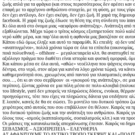
ζωής απλά για τα φράγκα (και στους περισσότερους δεν αρέσει καν 
επαφή με το αρχέγονο ανθρώπινο στοιχείο, με τη φύση, με τους γύρω
δεν έχει αντίλογο, δεν έχει σκέψη, δεν έχει ζωή. Η χαρά της δημιο
facebook. Η χαρά της ζωής έδωσε τη θέση της στη σύνδεση του inte
Κι όλα αυτά στο όνομα μιας «αειφόρου ανάπτυξης». Ανάπτυξη από πο
εξαθλιώνεται. Μέχρι τώρα ο τρίτος κόσμος εξυπηρετούσε πολύ καλά 
νερό κάθε μέρα, και παρ’όλα αυτά η αφθονία μας βασιζόταν σε αυτο
Κάπου εδώ όμως έληξε και αυτό το παραμύθι. Κι επειδή: α) δεν υπάρχ
«αναπτυγμένοι», πολλά χρόνια τώρα σε όλα τα επίπεδα (οικονομίας
ποιά πολυεθνική – offshore – μεγαλοεταιρεία κλπ. θα αναπτυχθεί πε
αξιόλογο πράγμα που διαθέτει είναι ιστορία και φυσική ομορφιά, όμ
Και κάπου μέσα σε όλα αυτά, «αθώε» νεοέλληνα που ψάχνεις συνομω
δέντρα, στο νερό, στον αέρα για κανένα λόγο χρόνια τώρα), να κάνει
καθημερινότητά σου, χρεωμένος από παντού για πλασματικές ανάγκε
σου…, ότι κι αν σου σερβίρουν οι «γκουρού της ανάπτυξης», σε μι
περίπου), ζώντας χρόνια σε μια πόλη μέσα σε πολυ-κλουβιά (πολυκατ
του lifestyle, γιατί δεν μπορείς να πληρώσεις δόσεις, ενοίκια, θέ
προηγούμενες, τότε που είχες να πληρώσεις δάνεια για οτιδήποτε α
Ε λοιπόν, κανείς δε θα σε σώσει. Το μοντέλο του δυτικού τρόπου ζωή
χειρότερος από αυτούς που σου επιβάλλουν ότι θέλουν. Καιρός να 
του δυτικού τρόπου ζωής και την ανάπτυξη του ανθρώπου. Καιρός γι
όλους τους –ισμούς (καπιταλισμούς, σοσιαλισμούς κλπ.) και να πρ
Οι μάσκες της καταναλωτικής αποχαύνωσης έπεσαν. Καιρός να δημι
ΣΕΒΑΣΜΟΣ – ΑΞΙΟΠΡΕΠΕΙΑ – ΕΛΕΥΘΕΡΙΑ
ΑΣ ΑΦΑΝΙΣΟΥΜΕ ΤΟ ΔΥΤΙΚΟ ΤΡΟΠΟ ΣΚΕΨΗΣ ΚΑΙ «ΠΟΛΙ