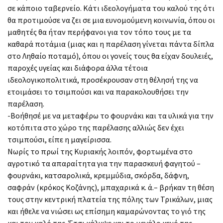
σε κάποιο ταβερνείο. Κάτι ιδεολογήματα του καλού της ότι
θα προτιμούσε να ζει σε μια ευνομούμενη κοινωνία, όπου οι
μαθητές θα ήταν περήφανοι για τον τόπο τους με τα
καθαρά ποτάμια (μιας και η παρέλαση γίνεται πάντα δίπλα
στο Ληθαίο ποταμό), όπου οι γονείς τους θα είχαν δουλειές,
παροχές υγείας και διάφορα άλλα τέτοια
ιδεολογικοπολιτικά, προσέκρουσαν στη θέλησή της να
ετοιμάσει το τσιμπούσι και να παρακολουθήσει την
παρέλαση.
-Βοήθησέ με να μεταφέρω το φουρνάκι και τα υλικά για την
κοτόπιτα στο χώρο της παρέλασης αλλιώς δεν έχει
τσιμπούσι, είπε η μαγείρισσα.
Νωρίς το πρωί της Κυριακής λοιπόν, φορτωμένα στο
αγροτικό τα απαραίτητα για την παρασκευή φαγητού –
φουρνάκι, κατσαρολικά, κρεμμύδια, σκόρδα, δάφνη,
σαφράν (κρόκος Κοζάνης), μπαχαρικά κ. ά.– βρήκαν τη θέση
τους στην κεντρική πλατεία της πόλης των Τρικάλων, μιας
και ήθελε να νιώσει ως επίσημη καμαρώνοντας το γιό της
και τον καλό της. Έτσι κάλυψε και το μεγάλο κενό της