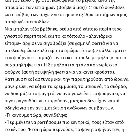
απουσίας των επισήμων (βοήθειά μας!). Σ’ αυτό συνέβαλε
και ο φόβος των αρχών να στήσουν εξέδρα επισήμων προς
αποφυγή επεισοδίων.
Μια μπαλαντέζα βρέθηκε, ρεύμα από κάποιο περίπτερο
γνωστού περιπτερά και το κοτόπουλο –αλανιάρικο
είπαμε– άρχισε να σιγοβράζει (σε χαμηλή φωτιά για να
απελευθερώσει καλύτερα τα αρώματά του). Σε άλλο «μάτι»
του φούρνου ετοιμαζόταν το κοτόπουλο με μήλα (κι αυτό
σε χαμηλή φωτιά). Η δε μηλόπιτα ήταν από νωρίς στο
φούρνο (αυτή σε υψηλή φωτιά για να κάνει κρούστα).
Κάτι μυστικοί αστυνομικοί την παρατηρούσαν από ώρα να
μαγειρεύει, να κόβει τα κρεμμύδια, το μαϊδανό, το σκόρδο,
να δοκιμάζει το φαγητό, να ανοιγοκλείνει το φουρνάκι, να
σιγοτραγουδάει κι απορούσαν, μιας και δεν είχαν καμιά
οδηγία για την αντιμετώπιση ανάλογων συμβάντων.
-Τι κάνουμε τώρα, συνάδελφε;
-Περιμένετε να ρωτήσουμε πιο κεντρικά, τους είπαν από
το κέντρο. Έτσι η ώρα περνούσε, το φαγητό ψήνονταν, η