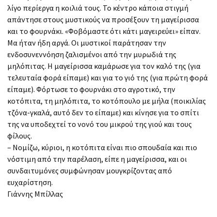
λίγο περίεργα η κοιλιά τους. Το κέντρο κάποια στιγμή
απάντησε στους μυστικούς να προσέξουν τη μαγείρισσα
και το φουρνάκι. «Φοβόμαστε ότι κάτι μαγειρεύει» είπαν.
Μα ήταν ήδη αργά. Οι μυστικοί παράτησαν την
ενδοσυνεννόηση ζαλισμένοι από την μυρωδιά της
μηλόπιτας. Η μαγείρισσα καμάρωσε για τον καλό της (για
τελευταία φορά είπαμε) και για το γιό της (για πρώτη φορά
είπαμε). Φόρτωσε το φουρνάκι στο αγροτικό, την
κοτόπιτα, τη μηλόπιτα, το κοτόπουλο με μήλα (ποικιλίας
τζόνα-γκαλά, αυτό δεν το είπαμε) και κίνησε για το σπίτι
της να υποδεχτεί το νονό του μικρού της γιού και τους
φίλους.
– Νομίζω, κύριοι, η κοτόπιτα είναι πιο σπουδαία και πιο
νόστιμη από την παρέλαση, είπε η μαγείρισσα, και οι
συνδαιτυμόνες συμφώνησαν μουγκρίζοντας από
ευχαρίστηση.
Γιάννης Μπίλλας