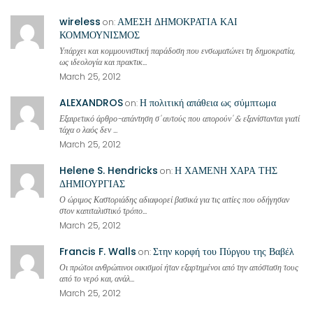
wireless
ΑΜΕΣΗ ΔΗΜΟΚΡΑΤΙΑ ΚΑΙ
on:
ΚΟΜΜΟΥΝΙΣΜΟΣ
Υπάρχει και κομμουνιστική παράδοση που ενσωματώνει τη δημοκρατία,
ως ιδεολογία και πρακτικ...
March 25, 2012
ALEXANDROS
Η πολιτική απάθεια ως σύμπτωμα
on:
Εξαιρετικό άρθρο-απάντηση σ' αυτούς που απορούν' & εξανίστανται γιατί
τάχα ο λαός δεν ...
March 25, 2012
Helene S. Hendricks
Η ΧΑΜΕΝΗ ΧΑΡΑ ΤΗΣ
on:
ΔΗΜΙΟΥΡΓΙΑΣ
Ο ώριμος Καστοριάδης αδιαφορεί βασικά για τις αιτίες που οδήγησαν
στον καπιταλιστικό τρόπο...
March 25, 2012
Francis F. Walls
Στην κορφή του Πύργου της Βαβέλ
on:
Οι πρώτοι ανθρώπινοι οικισμοί ήταν εξαρτημένοι από την απόσταση τους
από το νερό και, ανάλ...
March 25, 2012