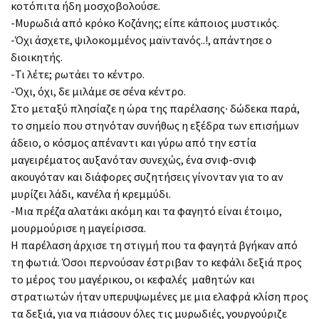
κοτόπιτα ήδη μοσχοβολούσε.
-Μυρωδιά από κρόκο Κοζάνης; είπε κάποιος μυστικός.
-Όχι άσχετε, ψιλοκομμένος μαϊντανός..!, απάντησε ο
διοικητής.
-Τι λέτε; ρωτάει το κέντρο.
-Όχι, όχι, δε μιλάμε σε σένα κέντρο.
Στο μεταξύ πλησίαζε η ώρα της παρέλασης∙ δώδεκα παρά,
το σημείο που στηνόταν συνήθως η εξέδρα των επισήμων
άδειo, ο κόσμος απέναντι και γύρω από την εστία
μαγειρέματος αυξανόταν συνεχώς, ένα σνιφ-σνιφ
ακουγόταν και διάφορες συζητήσεις γίνονταν για το αν
μυρίζει λάδι, κανέλα ή κρεμμύδι.
-Μια πρέζα αλατάκι ακόμη και τα φαγητό είναι έτοιμο,
μουρμούρισε η μαγείρισσα.
Η παρέλαση άρχισε τη στιγμή που τα φαγητά βγήκαν από
τη φωτιά. Όσοι περνούσαν έστριβαν το κεφάλι δεξιά προς
το μέρος του μαγέρικου, οι κεφαλές μαθητών και
στρατιωτών ήταν υπερυψωμένες με μια ελαφρά κλίση προς
τα δεξιά, για να πιάσουν όλες τις μυρωδιές, γουργούριζε