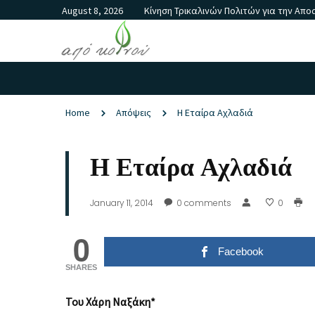
August 8, 2026
Κίνηση Τρικαλινών Πολιτών για την Απ
Home
Απόψεις
Η Εταίρα Αχλαδιά
Η Εταίρα Αχλαδιά
January 11, 2014
0
comments
0
0
Facebook
SHARES
Του Χάρη Ναξάκη*