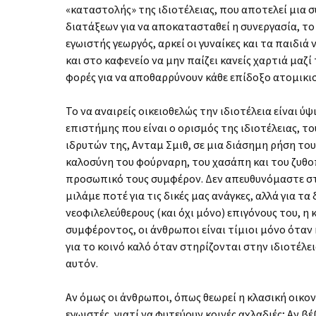
«καταστολής» της ιδιοτέλειας, που αποτελεί μια 
διατάξεων για να αποκατασταθεί η συνεργασία, το
εγωιστής γεωργός, αρκεί οι γυναίκες και τα παιδιά 
και στο καφενείο να μην παίζει κανείς χαρτιά μαζί 
φορές για να αποθαρρύνουν κάθε επίδοξο ατομικι
Το να αναιρείς οικειοθελώς την ιδιοτέλεια είναι ύψ
επιστήμης που είναι ο ορισμός της ιδιοτέλειας, τ
ιδρυτών της, Ανταμ Σμιθ, σε μια διάσημη ρήση το
καλοσύνη του φούρναρη, του χασάπη και του ζυθοπ
προσωπικό τους συμφέρον. Δεν απευθυνόμαστε στη
μιλάμε ποτέ για τις δικές μας ανάγκες, αλλά για τα
νεοφιλελεύθερους (και όχι μόνο) επιγόνους του, 
συμφέροντος, οι άνθρωποι είναι τίμιοι μόνο όταν
για το κοινό καλό όταν στηρίζονται στην ιδιοτέλε
αυτόν.
Αν όμως οι άνθρωποι, όπως θεωρεί η κλασική οικον
εγωιστές, γιατί να φυτεύουν κοινές αχλαδιές; Αν β