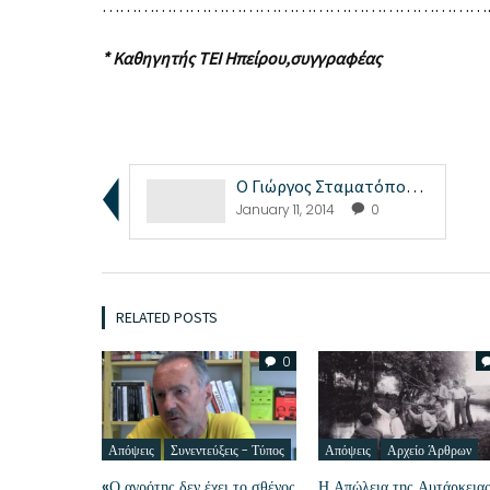
……………………………………………………………
* Καθηγητής ΤΕΙ Ηπείρου,συγγραφέας
Ο Γιώργος Σταματόπουλος μιλάει για το βιβλίο ̶...
January 11, 2014
0
RELATED POSTS
0
Απόψεις
Συνεντεύξεις - Τύπος
Απόψεις
Αρχείο Άρθρων
«Ο αγρότης δεν έχει το σθένος
Η Απώλεια της Αυτάρκειας