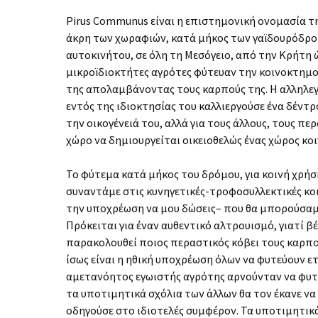
Pirus Communus είναι η επιστημονική ονομασία της
άκρη των χωραφιών, κατά μήκος των γαϊδουρόδρομ
αυτοκινήτου, σε όλη τη Μεσόγειο, από την Κρήτη 
μικροϊδιοκτήτες αγρότες φύτευαν την κοινοκτημο
της απολαμβάνοντας τους καρπούς της. Η αλληλεγ
εντός της ιδιοκτησίας του καλλιεργούσε ένα δέντρ
την οικογένειά του, αλλά για τους άλλους, τους π
χώρο να δημιουργείται οικειοθελώς ένας χώρος κοι
Το φύτεμα κατά μήκος του δρόμου, για κοινή χρήση
συναντάμε στις κυνηγετικές-τροφοσυλλεκτικές κοι
την υποχρέωση να μου δώσεις– που θα μπορούσαμε
Πρόκειται για έναν αυθεντικό αλτρουισμό, γιατί βέ
παρακολουθεί ποιος περαστικός κόβει τους καρπού
ίσως είναι η ηθική υποχρέωση όλων να φυτεύουν ετ
αμετανόητος εγωιστής αγρότης αρνούνταν να φυτέ
τα υποτιμητικά σχόλια των άλλων θα τον έκανε να 
οδηγούσε στο ιδιοτελές συμφέρον. Τα υποτιμητικ