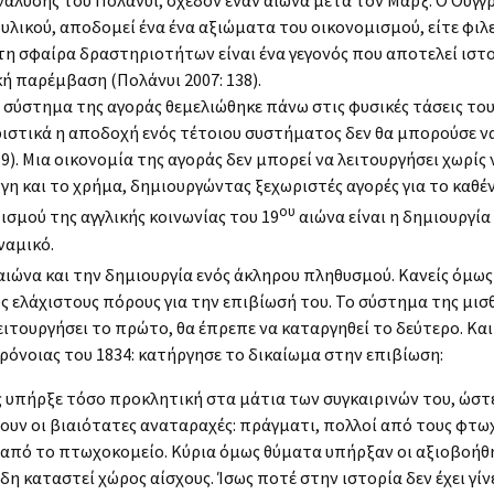
νάλυσης του Πολάνυι, σχεδόν έναν αιώνα μετά τον Μαρξ. Ο Ούγγ
λικού, αποδομεί ένα ένα αξιώματα του οικονομισμού, είτε φιλ
τη σφαίρα δραστηριοτήτων είναι ένα γεγονός που αποτελεί ιστο
 παρέμβαση (Πολάνυι 2007: 138).
κό σύστημα της αγοράς θεμελιώθηκε πάνω στις φυσικές τάσεις τ
ιστικά η αποδοχή ενός τέτοιου συστήματος δεν θα μπορούσε να
9). Μια οικονομία της αγοράς δεν μπορεί να λειτουργήσει χωρί
γη και το χρήμα, δημιουργώντας ξεχωριστές αγορές για το καθέ
ου
ισμού της αγγλικής κοινωνίας του 19
αιώνα είναι η δημιουργία
ναμικό.
αιώνα και την δημιουργία ενός άκληρου πληθυσμού. Κανείς όμως
ους ελάχιστους πόρους για την επιβίωσή του. Το σύστημα της μι
λειτουργήσει το πρώτο, θα έπρεπε να καταργηθεί το δεύτερο. Κ
όνοιας του 1834: κατήργησε το δικαίωμα στην επιβίωση:
υπήρξε τόσο προκλητική στα μάτια των συγκαιρινών του, ώστ
ουν οι βιαιότατες αναταραχές: πράγματι, πολλοί από τους φτ
από το πτωχοκομείο. Κύρια όμως θύματα υπήρξαν οι αξιοβοήθ
δη καταστεί χώρος αίσχους. Ίσως ποτέ στην ιστορία δεν έχει γί