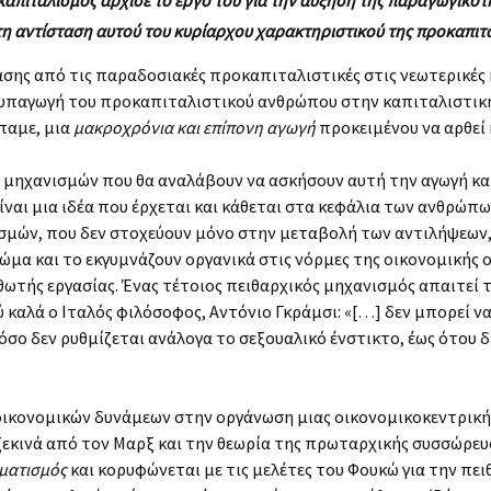
η αντίσταση αυτού του κυρίαρχου χαρακτηριστικού της προκαπιτα
σης από τις παραδοσιακές προκαπιταλιστικές στις νεωτερικές 
Η υπαγωγή του προκαπιταλιστικού ανθρώπου στην καπιταλιστική
παμε, μια
μακροχρόνια και επίπονη αγωγή
προκειμένου να αρθεί
ν μηχανισμών που θα αναλάβουν να ασκήσουν αυτή την αγωγή και
είναι μια ιδέα που έρχεται και κάθεται στα κεφάλια των ανθρώπω
ισμών, που δεν στοχεύουν μόνο στην μεταβολή των αντιλήψεων,
σώμα και το εκγυμνάζουν οργανικά στις νόρμες της οικονομικής
σθωτής εργασίας. Ένας τέτοιος πειθαρχικός μηχανισμός απαιτεί 
λύ καλά ο Ιταλός φιλόσοφος, Αντόνιο Γκράμσι: «[…] δεν μπορεί 
όσο δεν ρυθμίζεται ανάλογα το σεξουαλικό ένστικτο, έως ότου δ
οικονομικών δυνάμεων στην οργάνωση μιας οικονομικοκεντρικής 
ξεκινά από τον Μαρξ και την θεωρία της πρωταρχικής συσσώρευ
ματισμός
και κορυφώνεται με τις μελέτες του Φουκώ για την πειθ