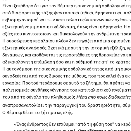
Είναι ξεκάθαρο ότι για τον Βέμπερ η οικονομική ορθολογικότη
από διαφορετικής τάξης φαντασιακά (ηθικά, θρησκευτικά, πολ
εκβιομηχανισμού και των καπιταλιστικών κοινωνικών σχέσεων,
εξωτερική νομιμοποιητική δύναμη, όπως είναι η θρησκεία. Η ο
αξίες που κινητοποιούν και δικαιολογούν την ανθρώπινη πρακ
Η συσσώρευση κεφαλαίου πλέον δεν πηγάζει από μια ορισμένη 
εξωτερικές αναφορές. Σχετικά με αυτή την ιστορική εξέλιξη,
δυνάμεων, και αισθάνεται τις προσπάθειες της θρησκείας να ε
αδικαιολόγητη επέμβαση όσο και η ρύθμισή της απ’ το κράτος» 
Η αυτονόμηση της οικονομικής ορθολογικότητας από μη οικονο
συνοδεύεται από τους δικούς της μύθους, που προκαλεί ένα εκ
εργασίας. Προτού περάσουμε σε αυτό το ζήτημα, θα πρέπει να 
πολιτισμικές συνθήκες γέννησης του καπιταλιστικού πνεύματ
του από το σύνολο του πληθυσμού;
Μέσα από ποιες διαδικασίες
αναπροσανατολίσει την παραγωγική του δραστηριότητα, σύμφ
Ο Βέμπερ θέτει το ζήτημα ως εξής:
«Ένας άνθρωπος δεν επιθυμεί “από τη φύση του” να κερδίζ
χρειάζονται γι’ αυτό το σκοπό.
Οπουδήποτε ο σύγχρονος κ