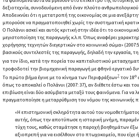
Τα φαινόμενα αυτά θα βρεθούν στο επίκεντρο της ιστορικής α
δεξιοτεχνία, συνοδευόμενη από έναν πλούτο ανθρωπολογικού υ
Αποδεικνύει ότι η μετατροπή της οικονομίας σε μια ανεξάρτη
μπορούσε να πραγματοποιηθεί χωρίς την συστηματική κρατική
Ο Πολάνυι ασκεί και αυτός κριτική στην ιδέα ότι το οικονομι
μεγιστοποίηση της παραγωγής κ.λ.π. Όπως αναφέρει χαρακτηρ
χορήγησης τεχνητών διεγερτικών στο κοινωνικό σώμα» (2007:5
βασικούς συντελεστές της παραγωγής, δηλαδή την εργασία, τη 
για τον ίδιο, κατά την πορεία του καπιταλιστικού μετασχηματ
τροφοδοτεί την βιομηχανική παραγωγή με φθηνό εργατικό δυ
7
ο
Το πρώτο βήμα έγινε με το κίνημα των Περιφράξεων
τον 18
όπως το αποκαλεί ο Πολάνυι (2007: 37), αν διέθετε έστω και τ
επιβίωση είναι δύο ασύμβατα μεταξύ τους φαινόμενα. Για να 
πραγματοποίησε η μεταρρύθμιση του νόμου της κοινωνικής πρ
«Η επιστημονική σκληρότητα αυτού του νομοθετήματος 
αυτής, όπως την αποτύπωσε η ιστορική μνήμη, παραμέν
τύχη τους, καθώς σταμάτησε η παροχή βοηθημάτων έξω 
αξιοπρεπή για να εισέλθουν στο πτωχοκομείο, που είχε ή