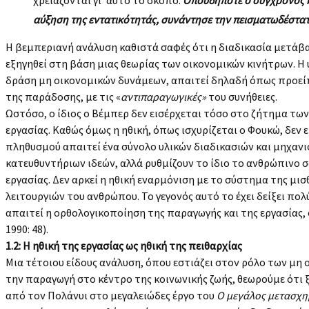
αύξηση της εντατικότητάς, συνάντησε την πεισματωδέστατ
Η βεμπεριανή ανάλυση καθιστά σαφές ότι η διαδικασία μετάβα
εξηγηθεί στη βάση μιας θεωρίας των οικονομικών κινήτρων. 
δράση μη οικονομικών δυνάμεων, απαιτεί δηλαδή όπως προεί
της παράδοσης, με τις «
αντιπαραγωγικές»
του συνήθειες.
Ωστόσο, ο ίδιος ο Βέμπερ δεν εισέρχεται τόσο στο ζήτημα τω
εργασίας. Καθώς όμως η ηθική, όπως ισχυρίζεται ο Φουκώ, δεν 
πληθυσμού απαιτεί ένα σύνολο υλικών διαδικασιών και μηχαν
κατευθυντήριων ιδεών, αλλά ρυθμίζουν το ίδιο το ανθρώπινο 
εργασίας. Δεν αρκεί η ηθική εναρμόνιση με το σύστημα της μι
λειτουργιών του ανθρώπου. Το γεγονός αυτό το έχει δείξει πο
απαιτεί η ορθολογικοποίηση της παραγωγής και της εργασίας, 
1990: 48).
1.2: Η ηθική της εργασίας ως ηθική της πειθαρχίας
Μια τέτοιου είδους ανάλυση, όπου εστιάζει στον ρόλο των μη 
την παραγωγή στο κέντρο της κοινωνικής ζωής, θεωρούμε ότι 
από τον Πολάνυι στο μεγαλειώδες έργο του
Ο μεγάλος μετασχη