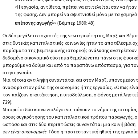
«Η εργασία, αντίθετα, πρέπει να επιτελείται σαν να ήτα
της φύσης. Δεν μπορεί να αφυπνισθεί μόνο με τα χαμηλά 
1
επίπονης αγωγής
» (Βέμπερ 1980: 48).
Οι δύο μεγάλοι στοχαστές της νεωτερικότητας, Μαρξ και Βέμπε
στις δυτικές καπιταλιστικές κοινωνίες ήταν το αποτέλεσμα όχ
πορίσματα της βεμπεριανής ιστορικής ανάλυσης ανατρέπουν 
δεδομένο οικονομικό σύστημα θεμελιώνεται πάνω στις φυσικέ
μπορούμε να δούμε και από το παραπάνω απόσπασμα, για τον 
στην εργασία.
Μια τέτοια αντίληψη συναντάται και στον Μαρξ, υπονομεύοντ
αναφορά στον ρόλο της οικονομίας ή της εργασίας. «Όπως είν
τον παίζουν η κατάκτηση, η υποδούλωση, ο φόνος μετά ληστείας
739).
Μπορεί οι δύο κοινωνιολόγοι να πιάνουν το νήμα της ιστορία
όρους συγκρότησης του καπιταλιστικού τρόπου παραγωγής, ο 
ωστόσο και στις δύο περιπτώσεις συναντάται μια κοινή βάση:
δεν είναι οικονομικές
. Τόσο η προτεσταντική ηθική της εργασί