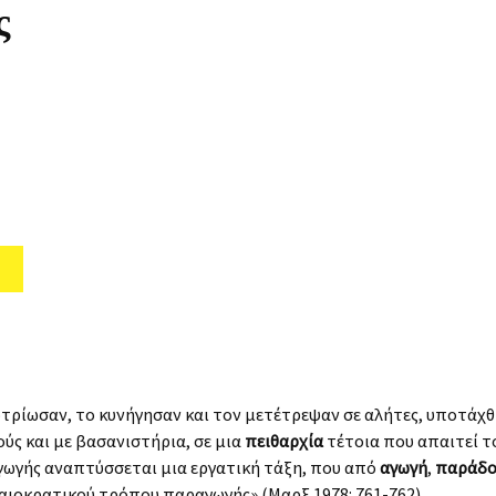
ς
οτρίωσαν, το κυνήγησαν και τον μετέτρεψαν σε αλήτες, υποτάχ
ύς και με βασανιστήρια, σε μια
πειθαρχία
τέτοια που απαιτεί τ
ωγής αναπτύσσεται μια εργατική τάξη, που από
αγωγή
,
παράδ
αιοκρατικού τρόπου παραγωγής» (Μαρξ 1978: 761-762).