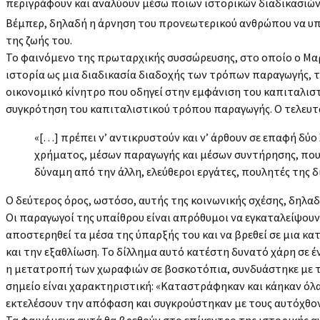
περιγράφουν και αναλύουν μέσω ποιων ιστορικών διαδικασιών έ
Βέμπερ, δηλαδή η άρνηση του προνεωτερικού ανθρώπου να υπα
της ζωής του.
Το φαινόμενο της πρωταρχικής συσσώρευσης, στο οποίο ο Μαρ
ιστορία ως μια διαδικασία διαδοχής των τρόπων παραγωγής, τη
οικονομικό κίνητρο που οδηγεί στην εμφάνιση του καπιταλιστ
συγκρότηση του καπιταλιστικού τρόπου παραγωγής. Ο τελευτ
«[…] πρέπει ν’ αντικρυστούν και ν’ άρθουν σε επαφή δύο
χρήματος, μέσων παραγωγής και μέσων συντήρησης, που 
δύναμη από την άλλη, ελεύθεροι εργάτες, πουλητές της δ
Ο δεύτερος όρος, ωστόσο, αυτής της κοινωνικής σχέσης, δηλαδ
Οι παραγωγοί της υπαίθρου είναι απρόθυμοι να εγκαταλείψουν
αποστερηθεί τα μέσα της ύπαρξής του και να βρεθεί σε μια κ
και την εξαθλίωση. Το δίλλημα αυτό κατέστη δυνατό χάρη σε 
η μετατροπή των χωραφιών σε βοσκοτόπια, συνδυάστηκε με την
σημείο είναι χαρακτηριστική: «Καταστράφηκαν και κάηκαν όλα
εκτελέσουν την απόφαση και συγκρούστηκαν με τους αυτόχθονες