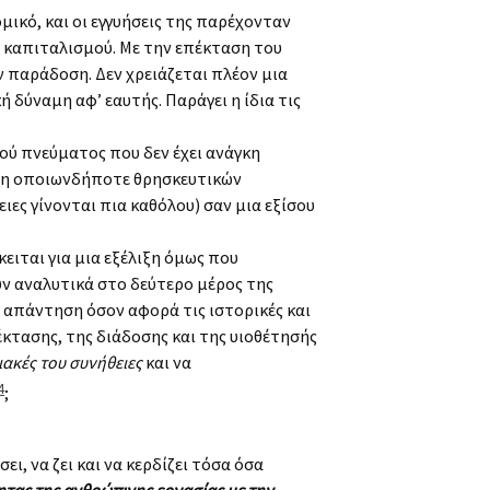
ικό, και οι εγγυήσεις της παρέχονταν
υ καπιταλισμού. Με την επέκταση του
 παράδοση. Δεν χρειάζεται πλέον μια
δύναμη αφ’ εαυτής. Παράγει η ίδια τις
ού πνεύματος που δεν έχει ανάγκη
ριξη οποιωνδήποτε θρησκευτικών
ες γίνονται πια καθόλου) σαν μια εξίσου
ειται για μια εξέλιξη όμως που
ύν αναλυτικά στο δεύτερο μέρος της
α απάντηση όσον αφορά τις ιστορικές και
κτασης, της διάδοσης και της υιοθέτησής
ιακές του συνήθειες
και να
4
;
ι, να ζει και να κερδίζει τόσα όσα
ητας της ανθρώπινης εργασίας με την