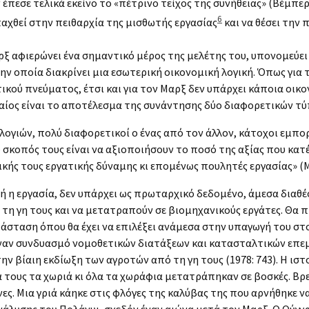
πεσε τελικά εκείνο το «πέτρινο τείχος της συνήθειας» (Βέμπερ
6
χθεί στην πειθαρχία της μισθωτής εργασίας
και να θέσει την
ξ αφιερώνει ένα σημαντικό μέρος της μελέτης του, υπονομεύει
ν οποία διακρίνει μια εσωτερική οικονομική λογική. Όπως για 
ικού πνεύματος, έτσι και για τον Μαρξ δεν υπάρχει κάποια οικ
αίος είναι το αποτέλεσμα της συνάντησης δύο διαφορετικών τ
 λογιών, πολύ διαφορετικοί ο ένας από τον άλλον, κάτοχοι εμπ
σκοπός τους είναι να αξιοποιήσουν το ποσό της αξίας που κατέ
ικής τους εργατικής δύναμης κι επομένως πουλητές εργασίας» (Μ
ή η εργασία, δεν υπάρχει ως πρωταρχικό δεδομένο, άμεσα διαθέ
 τη γη τους και να μετατραπούν σε βιομηχανικούς εργάτες. Θα 
ατάσταση όπου θα έχει να επιλέξει ανάμεσα στην υπαγωγή του σ
έναν συνδυασμό νομοθετικών διατάξεων και κατασταλτικών επεμ
 βίαιη εκδίωξη των αγροτών από τη γη τους (1978: 743). Η ισ
 τους τα χωριά κι όλα τα χωράφια μετατράπηκαν σε βοσκές. Βρ
. Μια γριά κάηκε στις φλόγες της καλύβας της που αρνήθηκε να 