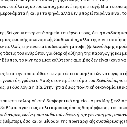
ν ένας απόλυτος αυτοσκοπός, μια ανώτερη επιταγή. Μια τέτοια 
μεροκάματα ή και με τα ψηλά, αλλά δεν μπορεί παρά να είναι τ
ρ, δείχνουν σε αρκετά σημεία του έργου τους, ότι η ανάδυση κ
ι μιας φυσικής οικονομικής διαδικασίας, αλλά της κινητοποίησ
εν πολλοίς την πλατιά διαδεδομένη άποψη (φιλελεύθερης προέ
ς τάσεις του ανθρώπου για διαρκή αύξηση της παραγωγής και μ
Βέμπερ, το κίνητρο μιας καλύτερης αμοιβής δεν είναι ικανό 
ας έτσι την προσπάθεια των μετέπειτα μαρξιστών να συγκροτήσ
αι γνωστό», γράφει ο Μαρξ στον πρώτο τόμο του
Κεφαλαίου
, «σ
, με δύο λόγια η βία. Στην ήπια όμως πολιτική οικονομία επικρ
ς του καπιταλισμού από διαφορετικό σημείο – ο μεν Μαρξ ενδια
δε Βέμπερ για τους πολιτισμικούς όρους διαμόρφωσης του οικ
οι δυνάμεις εκείνες που καθιστούν δυνατή την γέννηση μιας οικονο
ας (Βέμπερ), όσο και οι μέθοδοι της πρωταρχικής συσσώρευσης (