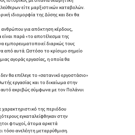
ρος ιστορικός με σπάνια θεωρητική
ελεύθερων είτε μαρξιστικών καταβολών.
ρική ιδιομορφία της Δύσης και δεν θα
ου ανθρώπου για απόκτηση κέρδους,
 είναι παρά «το αποτέλεσμα της
ς να εμπορευματοποιεί διαρκώς τους
να από αυτά. Ωστόσο το κρίσιμο σημείο
 μιας αγοράς εργασίας, η οποία θα
 δεν θα επέλεγε το «σατανικό εργοστάσιο»
σθωτής εργασίας και το δικαίωμα στην
αι αυτό ακριβώς σύμφωνα με τον Πολάνυι
ε χαρακτηριστικό της περιόδου
ωχότερους εγκαταλείφθηκαν στην
ητοι φτωχοί, άτομα αρκετά
νει τόσο ανελέητη μεταρρύθμιση.