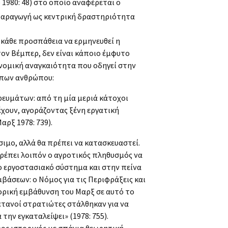
 1980: 48) στο οποίο αναφέρεται ο
 παραγωγή ως κεντρική δραστηριότητα
 κάθε προσπάθεια να ερμηνευθεί η
τον Βέμπερ, δεν είναι κάποιο έμφυτο
ονομική αναγκαιότητα που οδηγεί στην
ύπων ανθρώπου:
ορευμάτων: από τη μία μεριά κάτοχοι
χουν, αγοράζοντας ξένη εργατική
αρξ 1978: 739).
σιμο, αλλά θα πρέπει να κατασκευαστεί.
πρέπει λοιπόν ο αγροτικός πληθυσμός να
το εργοστασιακό σύστημα και στην πείνα
βάσεων: ο Νόμος για τις Περιφράξεις και
τορική εμβάθυνση του Μαρξ σε αυτό το
ετανοί στρατιώτες στάλθηκαν για να
την εγκαταλείψει» (1978: 755).