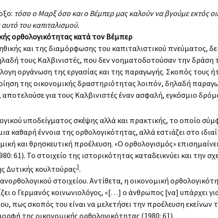
οξο:
τόσο ο Μαρξ όσο και ο Βέμπερ μας καλούν να βγούμε εκτός ο
αυτό του καπιταλισμού.
ομικής ορθολογικότητας κατά τον Βέμπερ
ηθικής και της διαμόρφωσης του καπιταλιστικού πνεύματος, δεί
αδή τους Καλβινιστές, που δεν νοηματοδοτούσαν την δράση το
λογη οργάνωση της εργασίας και της παραγωγής. Σκοπός τους ή
οίηση της οικονομικής δραστηριότητας λοιπόν, δηλαδή παραγωγ
, αποτελούσε για τους Καλβινιστές έναν ασφαλή, εγκόσμιο δρό
ογικού υποδείγματος σκέψης αλλά και πρακτικής, το οποίο σύμ
μια καθαρή έννοια της ορθολογικότητας, αλλά εστιάζει στο ιδια
ική και θρησκευτική προέλευση. «Ο ορθολογισμός» επισημαίνει 
0: 61). Το στοιχείο της ιστορικότητας καταδεικνύει και την σ
3
ης Δυτικής κουλτούρας
.
 ανορθολογικού στοιχείου. Αντίθετα, η οικονομική ορθολογικότ
ι ο Γερμανός κοινωνιολόγος, «[…] ο άνθρωπος [να] υπάρχει για 
ς του, πως σκοπός του είναι να μελετήσει την προέλευση εκείνων
ορφή της οικονομικής ορθολογικότητας (1980: 61).