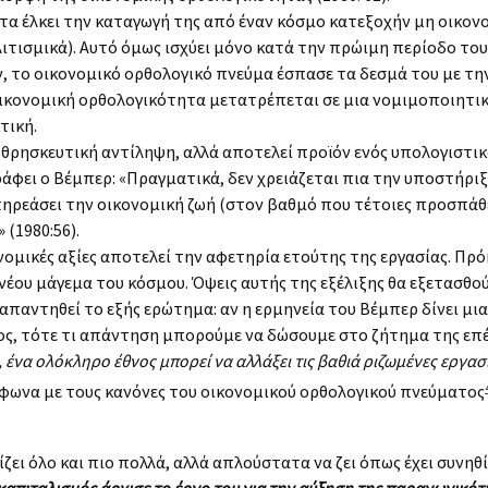
τα έλκει την καταγωγή της από έναν κόσμο κατεξοχήν μη οικονομ
ιτισμικά). Αυτό όμως ισχύει μόνο κατά την πρώιμη περίοδο το
 το οικονομικό ορθολογικό πνεύμα έσπασε τα δεσμά του με την
ικονομική ορθολογικότητα μετατρέπεται σε μια νομιμοποιητική 
τική.
θρησκευτική αντίληψη, αλλά αποτελεί προϊόν ενός υπολογιστικ
 γράφει ο Βέμπερ: «Πραγματικά, δεν χρειάζεται πια την υποστή
πηρεάσει την οικονομική ζωή (στον βαθμό που τέτοιες προσπάθει
(1980:56).
μικές αξίες αποτελεί την αφετηρία ετούτης της εργασίας. Πρόκ
 νέου μάγεμα του κόσμου. Όψεις αυτής της εξέλιξης θα εξετασθο
απαντηθεί το εξής ερώτημα: αν η ερμηνεία του Βέμπερ δίνει μι
ος, τότε τι απάντηση μπορούμε να δώσουμε στο ζήτημα της επέ
, ένα ολόκληρο έθνος μπορεί να αλλάξει τις βαθιά ριζωμένες εργασ
ωνα με τους κανόνες του οικονομικού ορθολογικού πνεύματος
ει όλο και πιο πολλά, αλλά απλούστατα να ζει όπως έχει συνηθίσε
απιταλισμός άρχισε το έργο του για την αύξηση της παραγωγικότ