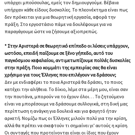
υπάρχει μπούσουλας, εμείς τον δημιουργούμε. Βέβαια
υπήρχαν κάθε είδους δυσκολίες. Το πλεονέκτημα είναι πως
δεν πρόκειται για μια θεωρητική εργασία, αφορά την
πράξη. Στο εργοστάσιο πάμε να δουλέψουμε για να
παραγάγουμε ώστε να ζήσουμε αξιοπρεπώς.
* Στην Αριστερά σε θεωρητικό επίπεδο οι λύσεις υπάρχουν,
ωστόσο, επειδή παίζουμε σε ξένο γήπεδο, αυτό του
παγκόσμιου κεφαλαίου, αντιμετωπίζουμε πολλές δυσκολίες
στην πράξη. Ποιο κομμάτι της εμπειρίας σας θα είναι
χρήσιμο για τους Έλληνες που επιλέγουν να δράσουν;
Δεν με ενδιαφέρει το ποια Αριστερά θα δράσει, το ποιος
κατέχει την αλήθεια. Το δίκιο, λέμε στα μέρη μου, είναι σαν
την πουτάνα, μπορούν να το έχουν όλοι… Το ζητούμενο
είναι να μπορέσουμε να δράσουμε συλλογικά, στη δική μας
περίπτωση η ανάγκη για δουλειά και για φαγητό ήταν
αρκετή. Νομίζω πως οι Έλληνες μιλούν πολύ για την κρίση,
αλλά θα πρέπει να σκεφτούν τι σημαίνει γι’ αυτούς η κρίση.
Οι συνταγές που προτείνονται είναι οι ίδιες που έχουν