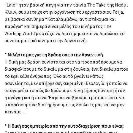
“Lalo” ήταν βασική πηγή για την ταινία The Take της Ναόμι
Κλάιν, συμμετείχε στην οργάνωση του εργοστασίου Forja,
με βασικό σύνθημα “Καταλαμβάνω, αντιστέκομαι και
παράγω” και σήμερα είναι μέλος του κινήματος The
Working World με στόχο να διατηρήσει και να διαδώσει το
συνεταιριστικό κίνημα στην Αργεντινή.
* Μιλήστε μας για τη δράση σας στην Αργεντινή.
H δική μας δράση συνίσταται στο να προσπαθήσουμε να
διασφαλίσουμε το δικαίωμα στη δουλειά, ένα δικαίωμα που
το έχει κάθε άνθρωπος. Όλο αυτό βγαίνει κάπως
ασυνείδητα, δεν υπήρχε συγκεκριμένη ιδεολογία η οποία να
υπαγορεύει το πώς θα δράσουμε. Κινητήριος δύναμη ήταν
η ανάγκη και η πείνα. Έπρεπε να βρούμε τρόπους ώστε να
μπορέσουμε να διατηρήσουμε τις δουλειές μας και να μην
πεινάμε…
* Η δική σας εμπειρία από την αυτοδιαχείριση ποια είναι;
Πιστεύω πως το πιο σημαντικό αποτέλεσμα είναι πως