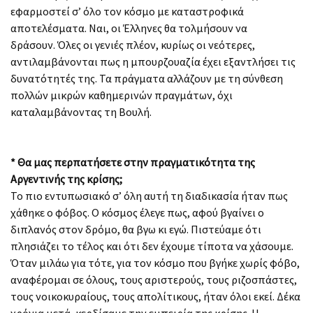
εφαρμοστεί σ’ όλο τον κόσμο με καταστροφικά
αποτελέσματα. Ναι, οι Έλληνες θα τολμήσουν να
δράσουν. Όλες οι γενιές πλέον, κυρίως οι νεότερες,
αντιλαμβάνονται πως η μπουρζουαζία έχει εξαντλήσει τις
δυνατότητές της. Τα πράγματα αλλάζουν με τη σύνθεση
πολλών μικρών καθημερινών πραγμάτων, όχι
καταλαμβάνοντας τη Βουλή.
* Θα μας περπατήσετε στην πραγματικότητα της
Αργεντινής της κρίσης;
Το πιο εντυπωσιακό σ’ όλη αυτή τη διαδικασία ήταν πως
χάθηκε ο φόβος. Ο κόσμος έλεγε πως, αφού βγαίνει ο
διπλανός στον δρόμο, θα βγω κι εγώ. Πιστεύαμε ότι
πλησιάζει το τέλος και ότι δεν έχουμε τίποτα να χάσουμε.
Όταν μιλάω για τότε, για τον κόσμο που βγήκε χωρίς φόβο,
αναφέρομαι σε όλους, τους αριστερούς, τους ριζοσπάστες,
τους νοικοκυραίους, τους απολίτικους, ήταν όλοι εκεί. Δέκα
χρόνια μετά, κερδίσαμε την εμπειρία της κρίσης. Η