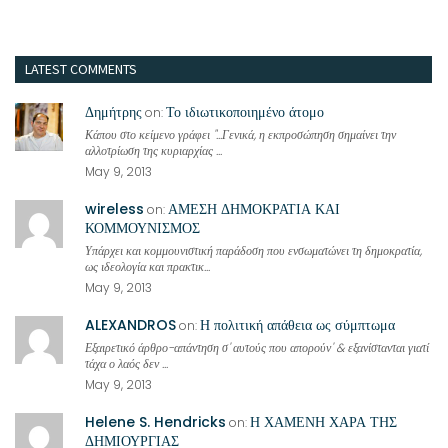
LATEST COMMENTS
Δημήτρης
Το ιδιωτικοποιημένο άτομο
on:
Κάπου στο κείμενο γράφει "...Γενικά, η εκπροσώπηση σημαίνει την
αλλοτρίωση της κυριαρχίας ...
May 9, 2013
wireless
ΑΜΕΣΗ ΔΗΜΟΚΡΑΤΙΑ ΚΑΙ
on:
ΚΟΜΜΟΥΝΙΣΜΟΣ
Υπάρχει και κομμουνιστική παράδοση που ενσωματώνει τη δημοκρατία,
ως ιδεολογία και πρακτικ...
May 9, 2013
ALEXANDROS
Η πολιτική απάθεια ως σύμπτωμα
on:
Εξαιρετικό άρθρο-απάντηση σ' αυτούς που απορούν' & εξανίστανται γιατί
τάχα ο λαός δεν ...
May 9, 2013
Helene S. Hendricks
Η ΧΑΜΕΝΗ ΧΑΡΑ ΤΗΣ
on:
ΔΗΜΙΟΥΡΓΙΑΣ