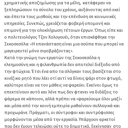
χρηματικής αποζημίωσης για τα μέλη, κατάφεραν να
ξεπληρώσουν το σύνολο του χρέους, αυξάνοντας από εκεί
και έπειτα τους μισθούς και την επένδυση σε κοινωνικές
υπηρεσίες. Συνεπώς, χρειάζεται φοβερή υπομονή και
επιμονή για την ολοκλήρωση τέτοιων έργων. Όπως είπε και
ο πολιτειολόγος Τζον Χολογουέι, όταν επισκέφθηκε την
Σεκοσεσόλα: «Η επανάσταση είναι μια σούπα που μπορεί να
μαγειρευτεί μόνο σιγοβράζοντας».
Κατά την γνώμη των εργατών της Σεκοσεσόλα η
ελεημοσύνη και η φιλανθρωπία δεν αποτελεί διέξοδο από
την φτώχεια. Έτσι ένα απο τα σλόγκαν τους βασίζεται στο
κινέζικο ρητό που λέει οτί αντί να δίνεις ψάρι στον φτωχό,
καλύτερο είναι να τον μάθεις να ψαρεύει. Εκείνοι όμως το
επεκτείνουν αυτό και λένε πως δεν φτανει να διδάξεις το
ψάρεμα σε κάποιον, αλλά πρέπει να «ψαρεύουμε όλοι μαζί»
και μέσα από την κοινή εμπειρία μαθαίνουν συλλογικά και
προχωράνε. Πράγματι, οι σύντροφοι και συντρόφισσες
μορφώνονται μέσα από την εργασία. Υπάρχουν αρκετοί
που δεν έχουν τελειώσει ούτε το δημοτικό, ξεκίνησαν στο