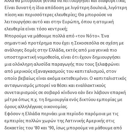
Αλλά θα μπορούσε γενικά να λειτουργήσει και διαφορετικά;
Είναι δυνατή η ίδια απόδοση με λιγότερη δουλειά, λιγότερη
πίεση και περισσότερες ελευθερίες; Θα μπορούσε να
λειτουργήσει αυτό και στην Ευρώπη, όπου η ατομική
ελευθερία είναι τόσο κεντρική;
Μπορούμε να μάθουμε πολλά από «τον Νότο». Ένα
σημαντικό προτέρημα που έχει η Σεκοσεσόλα σε σχέση με
ανάλογες δομές στην Ελλάδα, εκτός από μια γενικά πιο
υποστηρικτική νομοθεσία, είναι ότι έχουν δημιουργήσει
μια ολόκληρη αλυσίδα παραγωγής που τους ξελαφρώνει
από μερικούς εξαναγκασμούς του καπιταλισμού, στον
οποίο βεβαίως είναι ακόμα εκτεθειμένοι. Ο καπιταλιστικός
ανταγωνισμός μπορεί να θέσει και εναλλακτικούς
συνεταιρισμούς σε σοβαρό κίνδυνο εάν δεν λάβουν επαρκή
μέτρα όπως π.χ. τη δημιουργία ενός δικτύου εμπορίας με
όρους αλληλέγγυας οικονομίας.
Εφόσον η Ελλάδα περνάει μια περίοδο παρόμοια με τις
εμπειρίες πολλών χωρών της Λατινικής Αμερικής στις
δεκαετίες του ‘80 και ‘90, ίσως μπορούμε να μάθουμε από