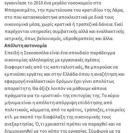
εγκαινίασε το 2010 ένα μεγάλο νοσοκομείο στο
Μπαρκισιμέτο, την πρωτεύουσα του κρατιδίου της Λάρα,
στο που κατασκευάστηκε αποκλειστικά με δικά τους
οικονομικά μέσα, χωρίς κρατικά ή τραπεζικά δάνεια. Εκεί
παρέχονται υπηρεσίες συμβατικής αλλά και εναλλακτικής
ιατρικής, όπως βελονισμός, υδροθεραπείες και άλλα.
Απόλυτη
αυτονομία
Επειδή η Σεκοσεσόλα είναι ένα σπουδαίο παράδειγμα
οικονομίας αλληλεγγύης με εργασιακές σχέσεις
διαφορετικές από τις καπιταλιστικές, θα μπορούσε να
εμπνεύσει εργάτες και στην Ελλάδα όπου η αναζήτηση και
εφαρμογή εναλλακτικών δρόμων έχει γίνει απολύτως
απαραίτητη. Θα άξιζε λοιπόν να μάθουμε κάποια
πράγματα για το «μυστικό» της επιτυχίας της. Το κύριο
μήνυμα είναι η απόλυτη απόρριψη επιδότησης από
πολιτικούς, κόμματα, από το κράτος, τράπεζες, εταιρείες
κτλ. με σκοπό την διαφύλαξη της οικονομικής τους
ανεξαρτησίας. Ό,τι χρειαστεί πρέπει να παραχθεί και να
δημιουργηθεί με τον κόπο της εργασίας. Σύμφωνα με τα