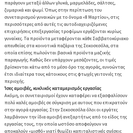
παράγουν μεταξύ άλλων γλυκά, μαρμελάδες, σάλτσες,
ζυμαρικά και ψωμί. Όπως στην περίπτωση του
συνεταιρισμού γυναικών με το όνομα «8 Μαρτίου», στις
περισσότερες από αυτές τις αυτοδιαχειριζόμενες
επιχειρήσεις επεξεργασίας τροφίμων εργάζονται κυρίως
γυναίκες. Τα προϊόντα μεταφέρονται κάθε Σαββατοκύριακο
απευθείας στα κοινοτικά παζάρια της Σεκοσεσόλα, στα
οποία επίσης πωλούνται βασικά προϊόντα μαζικής
παραγωγής. Καθώς δεν υπάρχουν μεσάζοντες, οι τιμές
βρίσκονται κάτω από το μέσο όρο της αγοράς, ευνοώντας
έτσι ιδιαίτερα τους κάτοικους στις φτωχές γειτονιές της
περιοχής.
Ίσες
αμοιβές,
κυκλικός
καταμερισμός
εργασίας
Ακόμη, οι συνεταιρισμοί έχουν καταφέρει να εξασφαλίσουν
πολύ καλές αμοιβές σε σύγκριση με αυτους που επικρατούν
στην αγορά εργασίας. Στην Σεκοσεσόλα όλοι οι εργάτες
λαμβάνουν την ίδια αμοιβή ανεξαρτήτως από το είδος της
εργασίας τους, την οποία ωστόσο αποφεύγουν να
αποκαλούν «μισθό» γιατί θυμίζει καπιταλιστικές σχέσεις