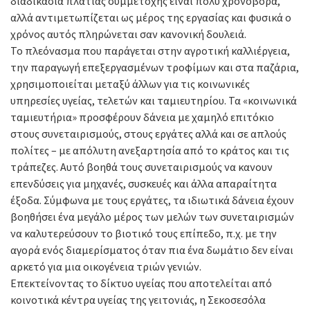
διαδικασία πλατιάς συμμετοχής είναι πολύ χρονοβόρα,
αλλά αντιμετωπίζεται ως μέρος της εργασίας και φυσικά ο
χρόνος αυτός πληρώνεται σαν κανονική δουλειά.
Το πλεόνασμα που παράγεται στην αγροτική καλλιέργεια,
την παραγωγή επεξεργασμένων τροφίμων και στα παζάρια,
χρησιμοποιείται μεταξύ άλλων για τις κοινωνικές
υπηρεσίες υγείας, τελετών και ταμιευτηρίου. Τα «κοινωνικά
ταμιευτήρια» προσφέρουν δάνεια με χαμηλό επιτόκιο
στους συνεταιρισμούς, στους εργάτες αλλά και σε απλούς
πολίτες – με απόλυτη ανεξαρτησία από το κράτος και τις
τράπεζες. Αυτό βοηθά τους συνεταιρισμούς να κανουν
επενδύσεις για μηχανές, συσκευές και άλλα απαραίτητα
έξοδα. Σύμφωνα με τους εργάτες, τα ιδιωτικά δάνεια έχουν
βοηθήσει ένα μεγάλο μέρος των μελών των συνεταιρισμών
να καλυτερεύσουν το βιοτικό τους επίπεδο, π.χ. με την
αγορά ενός διαμερίσματος όταν πια ένα δωμάτιο δεν είναι
αρκετό για μια οικογένεια τριών γενιών.
Επεκτείνοντας το δίκτυο υγείας που αποτελείται από
κοινοτικά κέντρα υγείας της γειτονιάς, η Σεκοσεσόλα