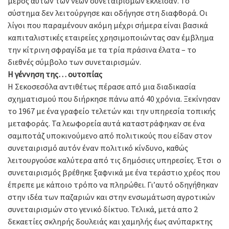
μέρος αυτών των νέων συνεταιρισμών έκλεισαν. Το
σύστημα δεν λειτούργησε και οδήγησε στη διαφθορά. Οι
λίγοι που παραμένουν ακόμη μέχρι σήμερα είναι βασικά
καπιταλιστικές εταιρείες χρησιμοποιώντας σαν έμβλημα
την κίτρινη σφραγίδα με τα τρία πράσινα έλατα – το
διεθνές σύμβολο των συνεταιρισμών.
Η
γέννηση
της…
ουτοπίας
Η Σεκοσεσόλα αντιθέτως πέρασε από μια διαδικασία
σχηματισμού που διήρκησε πάνω από 40 χρόνια. Ξεκίνησαν
το 1967 με ένα γραφείο τελετών και την υπηρεσία τοπικής
μεταφοράς. Τα λεωφορεία αυτά καταστράφηκαν σε ένα
σαμποτάζ υποκινούμενο από πολιτικούς που είδαν στον
συνεταιρισμό αυτόν έναν πολιτικό κίνδυνο, καθώς
λειτουργούσε καλύτερα από τις δημόσιες υπηρεσίες. Έτσι ο
συνεταιρισμός βρέθηκε ξαφνικά με ένα τεράστιο χρέος που
έπρεπε με κάποιο τρόπο να πληρώθει. Γι’αυτό οδηγήθηκαν
στην ιδέα των παζαριών και στην ενσωμάτωση αγροτικών
συνεταιρισμών στο γενικό δίκτυο. Τελικά, μετά απο 2
δεκαετίες σκληρής δουλειάς και χαμηλής έως ανύπαρκτης