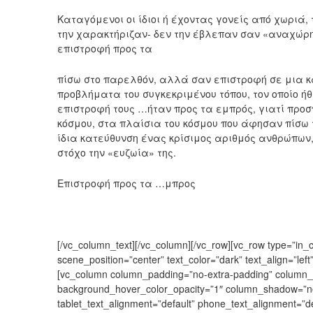
Καταγόμενοι οι ίδιοι ή έχοντας γονείς από χωριά,
την χαρακτήριζαν- δεν την έβλεπαν σαν «αναχώρη
επιστροφή προς τα
πίσω στο παρελθόν, αλλά σαν επιστροφή σε μια κ
προβλήματα του συγκεκριμένου τόπου, τον οποίο ή
επιστροφή τους …ήταν προς τα εμπρός, γιατί προ
κόσμου, στα πλαίσια του κόσμου που άφησαν πίσω τ
ίδια κατεύθυνση ένας κρίσιμος αριθμός ανθρώπων, 
στόχο την «ευζωία» της.
Επιστροφή προς τα …μπρος
[/vc_column_text][/vc_column][/vc_row][vc_row type=”in_c
scene_position=”center” text_color=”dark” text_align=”lef
[vc_column column_padding=”no-extra-padding” column_p
background_hover_color_opacity=”1″ column_shadow=”no
tablet_text_alignment=”default” phone_text_alignment=”