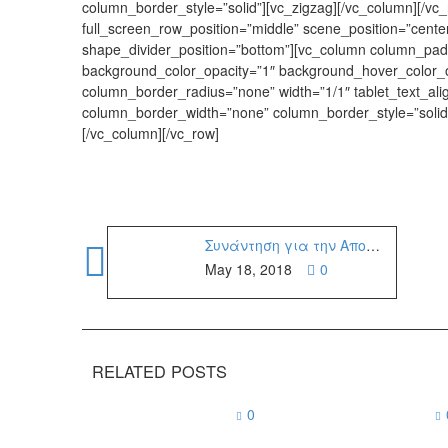
column_border_style=”solid”][vc_zigzag][/vc_column][/vc_
full_screen_row_position=”middle” scene_position=”center”
shape_divider_position=”bottom”][vc_column column_padd
background_color_opacity=”1″ background_hover_color_
column_border_radius=”none” width=”1/1″ tablet_text_ali
column_border_width=”none” column_border_style=”sol
[/vc_column][/vc_row]
Συνάντηση για την Αποανάπτυξη και την Άμεση Δημοκρ...
May 18, 2018
0
RELATED POSTS
0