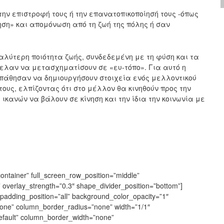
 την επιστροφή τους ή την επανατοπικοποίησή τους -όπως
ση» και απομόνωση από τη ζωή της πόλης ή σαν
αλύτερη ποιότητα ζωής, συνδεδεμένη με τη φύση και τα
θελαν να μετασχηματίσουν σε «ευ-τόπο». Για αυτό η
σπάθησαν να δημιουργήσουν στοιχεία ενός μελλοντικού
ους, ελπίζοντας ότι στο μέλλον θα κινηθούν προς την
ικανών να βάλουν σε κίνηση και την ίδια την κοινωνία με
ontainer” full_screen_row_position=”middle”
t” overlay_strength=”0.3″ shape_divider_position=”bottom”]
adding_position=”all” background_color_opacity=”1″
ne” column_border_radius=”none” width=”1/1″
default” column_border_width=”none”