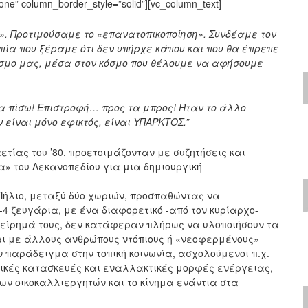
ne” column_border_style=”solid”][vc_column_text]
». Προτιμούσαμε το «επανατοπικοποίηση». Συνδέαμε τον
οπία που ξέραμε ότι δεν υπήρχε κάπου και που θα έπρεπε
όσμο μας, μέσα στον κόσμο που θέλουμε να αφήσουμε
α πίσω! Επιστροφή… προς τα μπρος! Ήταν το άλλο
 είναι μόνο εφικτός, είναι ΥΠΑΡΚΤΟΣ.”
ετίας του ’80, προετοιμάζονταν με συζητήσεις και
» του Λεκανοπεδίου για μια δημιουργική
Πήλιο, μεταξύ δύο χωριών, προσπαθώντας να
-4 ζευγάρια, με ένα διαφορετικό -από τον κυρίαρχο-
χείρημά τους, δεν κατάφεραν πλήρως να υλοποιήσουν τα
και με άλλους ανθρώπους ντόπιους ή «νεοφερμένους»
 παράδειγμα στην τοπική κοινωνία, ασχολούμενοι π.χ.
ατικές κατασκευές και εναλλακτικές μορφές ενέργειας,
 των οικοκαλλιεργητών και το κίνημα ενάντια στα