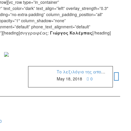
row][vc_row type=”in_container”
 text_color=”dark” text_align=”left” overlay_strength=”0.3″
ing=”no-extra-padding” column_padding_position=”all”
opacity=”1″ column_shadow=”none”
gnment=”default” phone_text_alignment=”default”
id”][heading]συγγραφέας:
Γιώργος Κολέμπας
[/heading]
Το λεξιλόγιο της αποανάπτυξης
May 18, 2018
0
0