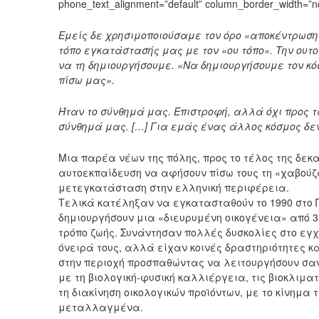
phone_text_alignment=”default” column_border_width=”no
Εμείς δε χρησιμοποιούσαμε τον όρο «αποκέντρωση
τόπο εγκατάστασής μας με τον «ου τόπο». Την ουτ
να τη δημιουργήσουμε. «Να δημιουργήσουμε τον κ
πίσω μας».
Ήταν το σύνθημά μας. Επιστροφή, αλλά όχι προς τ
σύνθημά μας. […]
Για εμάς ένας άλλος κόσμος δεν
Μια παρέα νέων της πόλης, προς το τέλος της δεκα
αυτοεκπαίδευση να αφήσουν πίσω τους τη «χαβούζα
μετεγκατάσταση στην ελληνική περιφέρεια.
Τελικά κατέληξαν να εγκατασταθούν το 1990 στο 
δημιουργήσουν μια «διευρυμένη οικογένεια» από 3
τρόπο ζωής. Συνάντησαν πολλές δυσκολίες στο εγ
όνειρά τους, αλλά είχαν κοινές δραστηριότητες 
στην περιοχή προσπαθώντας να λειτουργήσουν σαν
με τη βιολογική-φυσική καλλιέργεια, τις βιοκλιμ
τη διακίνηση οικολογικών προϊόντων, με το κίνημα
μεταλλαγμένα.