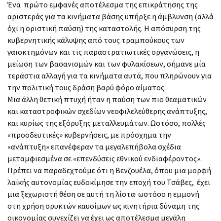
Ένα πρώτο εμφανές αποτέλεσμα της επικράτησης της
αριστεράς για τα κινήματα βάσης υπήρξε η άμβλυνση (αλλά
όχι η οριστική παύση) της καταστολής. Η απόσυρση της
κυβερνητικής κάλυψης από τους τραμπούκους των
γαιοκτημόνων και τις παραστρατιωτικές οργανώσεις, η
μείωση των βασανισμών και των φυλακίσεων, σήμανε μία
τεράστια αλλαγή για τα κινήματα αυτά, που πληρώνουν για
την πολιτική τους δράση βαρύ φόρο αίματος.
Μια άλλη θετική πτυχή ήταν η παύση των πιο θεαματικών
και καταστροφικών σχεδίων νεοφιλελεύθερης ανάπτυξης,
και κυρίως της εξόρυξης μεταλλευμάτων. Ωστόσο, πολλές
«προοδευτικές» κυβερνήσεις, με πρόσχημα την
«ανάπτυξη» επανέφεραν τα μεγαλεπήβολα σχέδια
μεταμφιεσμένα σε «επενδύσεις εθνικού ενδιαφέροντος».
Πρέπει να παραδεχτούμε ότι η Βενζουέλα, όπου μια μορφή
λαϊκής αυτονομίας ευδοκίμησε την εποχή του Τσάβες, έχει
μια ξεχωριστή θέση σε αυτή τη λίστα· ωστόσο η εμμονή
στη χρήση ορυκτών καυσίμων ως κινητήρια δύναμη της
οικονομίας συνεχίζει να έχει ως αποτέλεσμα μεγάλη