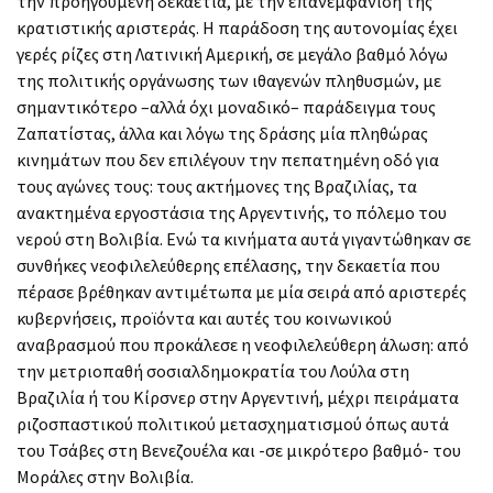
την προηγούμενη δεκαετία, με την επανεμφάνιση της
κρατιστικής αριστεράς. Η παράδοση της αυτονομίας έχει
γερές ρίζες στη Λατινική Αμερική, σε μεγάλο βαθμό λόγω
της πολιτικής οργάνωσης των ιθαγενών πληθυσμών, με
σημαντικότερο –αλλά όχι μοναδικό– παράδειγμα τους
Ζαπατίστας, άλλα και λόγω της δράσης μία πληθώρας
κινημάτων που δεν επιλέγουν την πεπατημένη οδό για
τους αγώνες τους: τους ακτήμονες της Βραζιλίας, τα
ανακτημένα εργοστάσια της Αργεντινής, το πόλεμο του
νερού στη Βολιβία. Ενώ τα κινήματα αυτά γιγαντώθηκαν σε
συνθήκες νεοφιλελεύθερης επέλασης, την δεκαετία που
πέρασε βρέθηκαν αντιμέτωπα με μία σειρά από αριστερές
κυβερνήσεις, προϊόντα και αυτές του κοινωνικού
αναβρασμού που προκάλεσε η νεοφιλελεύθερη άλωση: από
την μετριοπαθή σοσιαλδημοκρατία του Λούλα στη
Βραζιλία ή του Κίρσνερ στην Αργεντινή, μέχρι πειράματα
ριζοσπαστικού πολιτικού μετασχηματισμού όπως αυτά
του Τσάβες στη Βενεζουέλα και -σε μικρότερο βαθμό- του
Μοράλες στην Βολιβία.