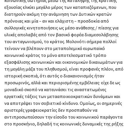
κοινωνικής σωτηρίας μέσω της κατάληψης της κρατικής
εξουσίας ελκύει μεγάλο μέρος των καταπιεζόμενων, που
διατηρούν ακόμη την ανάμνηση των Δυτικών κρατών
πρόνοιας και μία – αν και ελάχιστη – προσδοκία από
συλλογικές κινητοποιήσεις ως μέσο ανάθεσης / πίεσης για
υλικές απολαβές από τον βασικό φορέα διαμεσολάβησης
του ανταγωνισμού, το κράτος. Μολονότι σήμερα πολλοί
τείνουν να βλέπουν στο μεταπολεμικό ευρωπαϊκό
κοινωνικό κράτος το μόνο αποτελεσματικό τρόπο
εξασφάλισης κοινωνικών και οικονομικών δικαιωμάτων για
τη μεγάλη μάζα του πληθυσμού, είναι προφανές πλέον, από
ιστορική σκοπιά, ότι αυτός ο διακανονισμός ήταν
προσωρινός, αλλά και περιορισμένης εμβέλειας· είχε δε ως
μοναδικό σκοπό να κατευνάσει τις αναστατωμένες
εργατικές τάξεις των μετααποικιοκρατικών δυνάμεων και
να αποτρέψει τον σοβιετικό κίνδυνο. Ομοίως, οι σημερινές
αριστερές γραφειοκρατίες δεν προσπαθούν να
αντιπροσωπεύσουν την είσοδο του κοινωνικού παράγοντα
στο προσκήνιο, δηλαδή τις κοινωνικές δυναμικές της ρήξης