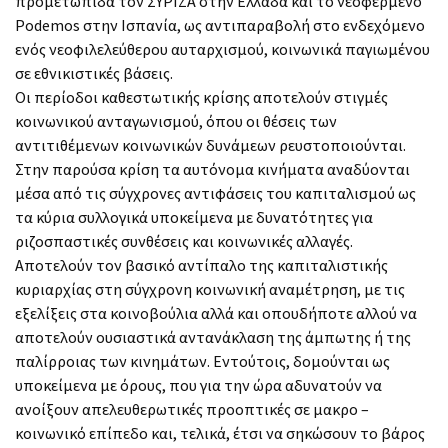
προμετωπίδα τον ΣΥΡΙΖΑ στην Ελλάδα και το νεοφερμένο
Podemos στην Ισπανία, ως αντιπαραβολή στο ενδεχόμενο
ενός νεοφιλελεύθερου αυταρχισμού, κοινωνικά παγιωμένου
σε εθνικιστικές βάσεις.
Οι περίοδοι καθεστωτικής κρίσης αποτελούν στιγμές
κοινωνικού ανταγωνισμού, όπου οι θέσεις των
αντιτιθέμενων κοινωνικών δυνάμεων ρευστοποιούνται.
Στην παρούσα κρίση τα αυτόνομα κινήματα αναδύονται
μέσα από τις σύγχρονες αντιφάσεις του καπιταλισμού ως
τα κύρια συλλογικά υποκείμενα με δυνατότητες για
ριζοσπαστικές συνθέσεις και κοινωνικές αλλαγές.
Αποτελούν τον βασικό αντίπαλο της καπιταλιστικής
κυριαρχίας στη σύγχρονη κοινωνική αναμέτρηση, με τις
εξελίξεις στα κοινοβούλια αλλά και οπουδήποτε αλλού να
αποτελούν ουσιαστικά αντανάκλαση της άμπωτης ή της
παλίρροιας των κινημάτων. Εντούτοις, δομούνται ως
υποκείμενα με όρους, που για την ώρα αδυνατούν να
ανοίξουν απελευθερωτικές προοπτικές σε μακρο –
κοινωνικό επίπεδο και, τελικά, έτσι να σηκώσουν το βάρος