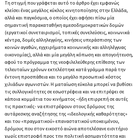
Τη στιγμή που γράφεται αυτό το άρθρο έχει εμφανώς
κλείσει ένας μεγάλος κύκλος κινητοποίησης στην Ελλάδα,
αλλά και παγκόσμια, ο οποίος έχει αφήσει πίσω μία
σημαντική παρακαταθήκη αμεσοδημοκρατικών δομών
(εργατικοί συνεταιρισμοί, τοπικές συνελεύσεις, κοινωνικά
κέντρα, δομές αλληλεγγύης, κινήσεις υπεράσπισης των
κοινών αγαθών, εγχειρήματα κοινωνικής και αλληλέγγυας
οικονομίας), αλλά και μία μεγάλη κόπωση και απογοήτευση,
αφού το πρόγραμμα της νεοφιλελεύθερης επίθεσης των
τελευταίων χρόνων εκτελέστηκε κατά γράμμα παρά την
έντονη προσπάθεια και το μεγάλο προσωπικό κόστος
χιλιάδων αγωνιστών. Η ματαίωση εύκολα μπορεί να βυθίσει
τις συλλογικότητες σε εσωστρέφεια και να επιτρέψει σε
κάποια κομμάτια του κινήματος –ήδη επιρρεπή σε αυτές
τις πρακτικές- να επιστρέψουν στους δρόμους της
αυτάρεσκης αναζήτησης της «ιδεολογικής καθαρότητας»
και του «πραγματικού» επαναστατικού υποκειμένου,
δρόμους που στον εικοστό αιώνα αποτελέσανε εισιτήριο
χωρίς επιστροφή προς την πολιτική ασημαντότητα και