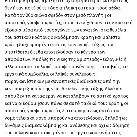
Η ιστορική όμως πράξη στη σχέση αριστεράς και κράτους
δεν ήταν ποτέ ούτε τόσο απλοϊκή ούτε και τόσο αθώα.
Κατά τον 20ο αιώνα σχεδόν στον μισό πλανήτη οι
αριστερές γραφειοκρατίες, όπου ανελίχθησαν στην κρατική
εξουσία μέσα από τους αγώνες των εργατών, στα θεμέλια
του αστικού κράτους οικοδόμησαν κράτη και μάλιστα
κράτη διαχωρισμένα από τις κοινωνικές τάξεις που
υποτίθεται ότι θα αποτελούσαν το κέντρο των
αποφάσεων. Με όλες τις νίκες της αριστεράς –εκλογικές ή
άλλου τύπου– οι λαϊκές μορφές οργάνωσης –τα σοβιέτ, τα
εργατικά συμβούλια, οι λαϊκές συνελεύσεις–
παραγκωνίστηκαν με συνοπτικές διαδικασίες από την
κεντρική εξουσία της νέας διευθυντικής τάξης. Αλλά και
όπου δεν τα κατάφεραν να καταλάβουν το αστικό κράτος
και να οικοδομήσουν πάνω σε αυτό τα δικά τους κράτη, οι
αριστερές γραφειοκρατίες λειτούργησαν ως αυτό που
νομοτελειακά μόνο μπορούν να αποτελέσουν, δηλαδή ως
δυνάμεις διαμεσολάβησης και ανάθεσης και όχι ως δόμηση
του συλλογικού υποκειμένου του εργατικού κινήματος.