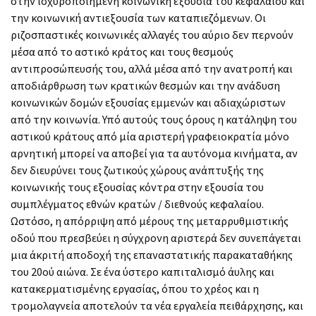
στην ισχυροποιημένη κοινωνική εξουσία του κεφαλαίου και
την κοινωνική αντιεξουσία των καταπιεζόμενων. Οι
ριζοσπαστικές κοινωνικές αλλαγές του αύριο δεν περνούν
μέσα από το αστικό κράτος και τους θεσμούς
αντιπροσώπευσής του, αλλά μέσα από την ανατροπή και
αποδιάρθρωση των κρατικών θεσμών και την ανάδυση
κοινωνικών δομών εξουσίας εμμενών και αδιαχώριστων
από την κοινωνία. Υπό αυτούς τους όρους η κατάληψη του
αστικού κράτους από μία αριστερή γραφειοκρατία μόνο
αρνητική μπορεί να αποβεί για τα αυτόνομα κινήματα, αν
δεν διευρύνει τους ζωτικούς χώρους ανάπτυξής της
κοινωνικής τους εξουσίας κόντρα στην εξουσία του
συμπλέγματος εθνών κρατών / διεθνούς κεφαλαίου.
Ωστόσο, η απόρριψη από μέρους της μεταρρυθμιστικής
οδού που πρεσβεύει η σύγχρονη αριστερά δεν συνεπάγεται
μια άκριτή αποδοχή της επαναστατικής παρακαταθήκης
του 20ού αιώνα. Σε ένα ύστερο καπιταλισμό άυλης και
κατακερματισμένης εργασίας, όπου το χρέος και η
τρομολαγνεία αποτελούν τα νέα εργαλεία πειθάρχησης, και