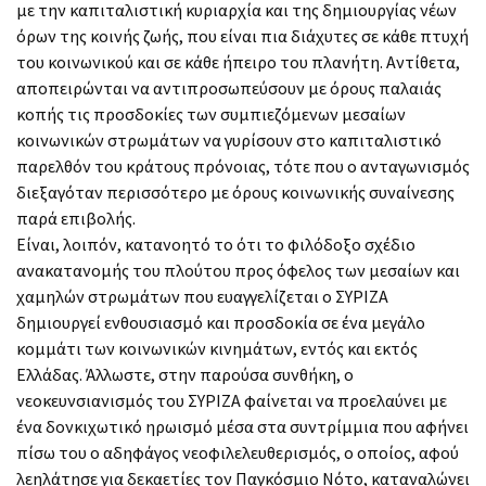
με την καπιταλιστική κυριαρχία και της δημιουργίας νέων
όρων της κοινής ζωής, που είναι πια διάχυτες σε κάθε πτυχή
του κοινωνικού και σε κάθε ήπειρο του πλανήτη. Αντίθετα,
αποπειρώνται να αντιπροσωπεύσουν με όρους παλαιάς
κοπής τις προσδοκίες των συμπιεζόμενων μεσαίων
κοινωνικών στρωμάτων να γυρίσουν στο καπιταλιστικό
παρελθόν του κράτους πρόνοιας, τότε που ο ανταγωνισμός
διεξαγόταν περισσότερο με όρους κοινωνικής συναίνεσης
παρά επιβολής.
Είναι, λοιπόν, κατανοητό το ότι το φιλόδοξο σχέδιο
ανακατανομής του πλούτου προς όφελος των μεσαίων και
χαμηλών στρωμάτων που ευαγγελίζεται ο ΣΥΡΙΖΑ
δημιουργεί ενθουσιασμό και προσδοκία σε ένα μεγάλο
κομμάτι των κοινωνικών κινημάτων, εντός και εκτός
Ελλάδας. Άλλωστε, στην παρούσα συνθήκη, ο
νεοκευνσιανισμός του ΣΥΡΙΖΑ φαίνεται να προελαύνει με
ένα δονκιχωτικό ηρωισμό μέσα στα συντρίμμια που αφήνει
πίσω του ο αδηφάγος νεοφιλελευθερισμός, ο οποίος, αφού
λεηλάτησε για δεκαετίες τον Παγκόσμιο Νότο, καταναλώνει