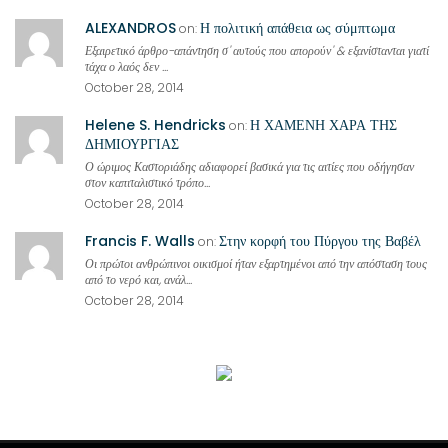
ALEXANDROS
Η πολιτική απάθεια ως σύμπτωμα
on:
Εξαιρετικό άρθρο-απάντηση σ' αυτούς που απορούν' & εξανίστανται γιατί
τάχα ο λαός δεν ...
October 28, 2014
Helene S. Hendricks
Η ΧΑΜΕΝΗ ΧΑΡΑ ΤΗΣ
on:
ΔΗΜΙΟΥΡΓΙΑΣ
Ο ώριμος Καστοριάδης αδιαφορεί βασικά για τις αιτίες που οδήγησαν
στον καπιταλιστικό τρόπο...
October 28, 2014
Francis F. Walls
Στην κορφή του Πύργου της Βαβέλ
on:
Οι πρώτοι ανθρώπινοι οικισμοί ήταν εξαρτημένοι από την απόσταση τους
από το νερό και, ανάλ...
October 28, 2014