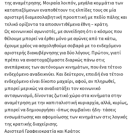
της αναμέτρησης. Μοιραία λοιπόν, μεγάλα κομμάτια των
καταπιεζόμενων εναποθέτουν τις ελπίδες τους σε μία
αριστερή διαμεσολαβητική προοπτική με πεδίο πάλης και
τελικό ορίζοντα τα αποσυντιθέμενα έθνη – κράτη.
Ως κοινωνικοί αγωνιστές, με συνείδηση ότι ο κόσμος που
θέλουμε μπορεί να έρθει μόνο με αγώνες από τα κάτω,
έχουμε χρέος να ασχοληθούμε σοβαρά με το ενδεχόμενο
αριστερής διακυβέρνησης για δύο λόγους. Πρώτον, γιατί
πρέπει να αναστοχαζόμαστε διαρκώς πάνω στις
ανεπάρκειες των αυτόνομων κινημάτων, που ένα τέτοιο
ενδεχόμενο αναδεικνύει. Και δεύτερον, επειδή ένα τέτοιο
ενδεχόμενο είναι δίκοπο μαχαίρι, αφού, αν πληρωθεί,
μπορεί μερικώς να αναδιατάξει τον κοινωνικό
ανταγωνισμό, δίνοντας ζωτικό χώρο στα κινήματα στην
αναμέτρηση με την καπιταλιστική κυριαρχία, αλλά, κυρίως,
μπορεί να δημιουργήσει -όπως συμβαίνει ήδη- τάσεις
ενσωμάτωσης και αφομοίωσης των κινημάτων στις λογικές
της κρατικής διαχείρισης.
Αριστερή Γραφειοκρατία και Κράτος