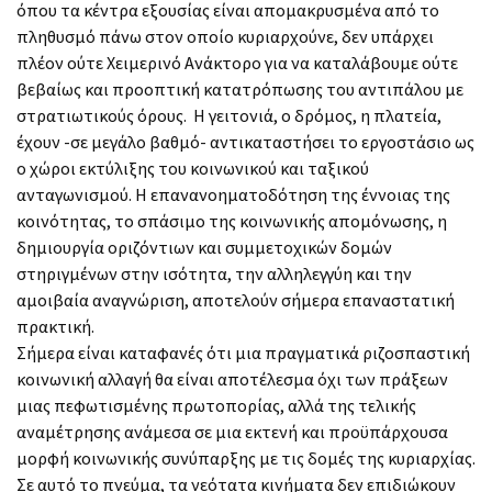
όπου τα κέντρα εξουσίας είναι απομακρυσμένα από το
πληθυσμό πάνω στον οποίο κυριαρχούνε, δεν υπάρχει
πλέον ούτε Χειμερινό Ανάκτορο για να καταλάβουμε ούτε
βεβαίως και προοπτική κατατρόπωσης του αντιπάλου με
στρατιωτικούς όρους. Η γειτονιά, ο δρόμος, η πλατεία,
έχουν -σε μεγάλο βαθμό- αντικαταστήσει το εργοστάσιο ως
ο χώροι εκτύλιξης του κοινωνικού και ταξικού
ανταγωνισμού. Η επανανοηματοδότηση της έννοιας της
κοινότητας, το σπάσιμο της κοινωνικής απομόνωσης, η
δημιουργία οριζόντιων και συμμετοχικών δομών
στηριγμένων στην ισότητα, την αλληλεγγύη και την
αμοιβαία αναγνώριση, αποτελούν σήμερα επαναστατική
πρακτική.
Σήμερα είναι καταφανές ότι μια πραγματικά ριζοσπαστική
κοινωνική αλλαγή θα είναι αποτέλεσμα όχι των πράξεων
μιας πεφωτισμένης πρωτοπορίας, αλλά της τελικής
αναμέτρησης ανάμεσα σε μια εκτενή και προϋπάρχουσα
μορφή κοινωνικής συνύπαρξης με τις δομές της κυριαρχίας.
Σε αυτό το πνεύμα, τα νεότατα κινήματα δεν επιδιώκουν