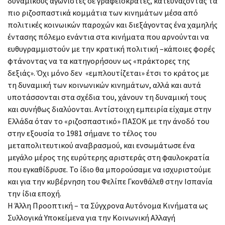
δυναμικούς αγωνιστές σε γραφειοκράτες, κατευνάζοντας τα
πιο ριζοσπαστικά κομμάτια των κινημάτων μέσα από
πολιτικές κοινωικών παροχών και διεξάγοντας ένα χαμηλής
έντασης πόλεμο ενάντια στα κινήματα που αρνούνται να
ευθυγραμμιστούν με την κρατική πολιτική –κάποιες φορές
φτάνοντας να τα κατηγορήσουν ως «πράκτορες της
δεξιάς». Όχι μόνο δεν «εμπλουτίζεται» έτσι το κράτος με
τη δυναμική των κοινωνικών κινημάτων, αλλά και αυτά
υποτάσσονται στα σχέδια του, χάνουν τη δυναμική τους
και συνήθως διαλύονται. Αντίστοιχη εμπειρία είχαμε στην
Ελλάδα όταν το «ριζοσπαστικό» ΠΑΣΟΚ με την άνοδό του
στην εξουσία το 1981 σήμανε το τέλος του
μεταπολιτευτικού αναβρασμού, και ενσωμάτωσε ένα
μεγάλο μέρος της ευρύτερης αριστεράς στη φαυλοκρατία
που εγκαθίδρυσε. Το ίδιο θα μπορούσαμε να ισχυριστούμε
και για την κυβέρνηση του Φελίπε Γκονθάλεθ στην Ισπανία
την ίδια εποχή.
Η Άλλη Προοπτική – τα Σύγχρονα Αυτόνομα Κινήματα ως
Συλλογικά Υποκείμενα για την Κοινωνική Αλλαγή