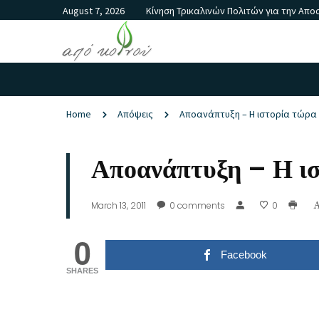
August 7, 2026
Κίνηση Τρικαλινών Πολιτών για την Απ
Home
Απόψεις
Αποανάπτυξη – Η ιστορία τώρα 
Αποανάπτυξη – Η ισ
March 13, 2011
0
comments
0
0
Facebook
SHARES