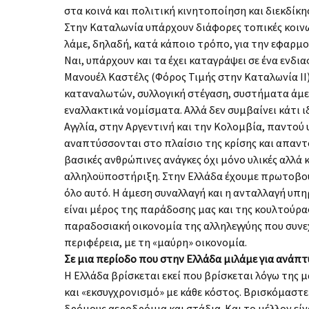
στα κοινά και πολιτική κινητοποίηση και διεκδί­κ
Στην Καταλωνία υπάρχουν διάφορες τοπικές κοινων
λάμε, δηλαδή, κατά κάποιο τρόπο, για την εφαρμ
Ναι, υπάρχουν και τα έχει καταγράψει σε ένα ενδι
Μανουέλ Καστέλς (Φόρος Τιμής στην Καταλωνία II)
καταναλωτών, συλλογική στέγαση, συστήματα άμε­σ
εναλλακτικά νομίσματα. Αλλά δεν συμβαίνει κάτι ι
Αγγλία, στην Αργεντινή και την Κολομβία, πα­ντο
αναπτύσσονται στο πλαίσιο της κρίσης και απαντ
βασικές ανθρώπινες ανάγκες όχι μόνο υλικές αλλά 
αλληλοϋποστήριξη. Στην Ελλάδα έχουμε πρωτο­βουλ
όλο αυτό. Η άμεση συναλλαγή και η ανταλ­λαγή υπ
είναι μέρος της παράδοσης μας και της κουλτούρας
παραδοσιακή οικονομία της αλληλεγγύης που συνεχί
περιφέρεια, με τη «μαύρη» οικονομία.
Σε μια περίοδο που στην Ελλάδα μιλάμε για ανάπ
Η Ελλάδα βρίσκεται εκεί που βρίσκεται λόγω της μ
και «εκσυγχρονισμό» με κάθε κόστος. Βρι­σκόμαστε 
δρόμους αεροδρόμια και στάδια. Και το μέλλον είν