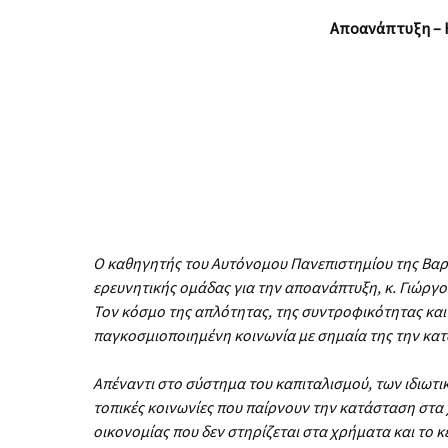
Αποανάπτυξη
–
Ο
καθηγητής
του
Αυτόνομου
Πανεπιστημίου
της
Βαρ
ερευνητικής
ομάδας
για
την αποανάπτυξη
,
κ
.
Γιώργο
Τον
κόσμο
της
απλότητας
,
της
συντροφικότητας και
παγκοσμιοποιημένη κοινωνία
με
σημαία
της
την
κα
Απέναντι στο σύστημα του καπιταλισμού, των ιδιω
τοπικές κοινωνίες που παίρνουν την κατάσταση στα 
οικονομίας που δεν στηρίζεται στα χρήματα και το 