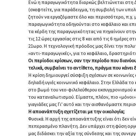
Ενώ η παραγωγικότητα διαρκώς βελτιώνεται στη Δ
(σκεφτείτε, για παράδειγμα, τη συμβολή των υπολο
ζητούν να εργαζόμαστε όλο και περισσότερο, π.χ.
παραγωγικότητα οδηγούνται στο κεφάλαιο και επ
τα κέρδη της παραγωγικότητας να πη­γαίνουν στ
τις 12 ώρες εργασίας στις 8 και από τις 6 ημέρες 
21ωρο. Η τεχνολογική πρόο­δος μας δίνει την πολυ
«αντι-παραγωγικές», για το κεφάλαιο, δραστηριότη
Οι περίοδοι κρίσεων, σαν την περίοδο που διανύ­
τελικά, συμβαίνει το αντίθετο, πράγμα που κάνει
Η κρίση δημιουργεί σύσφιξη σχέσεων σε κοινωνίες 
δηλαδή υγιές κοινωνικό κεφάλαιο. Στην Ελλάδα το 
στο βωμό του νεο-φιλελεύθερου εκσυγχρονισμού κα
του καταναλωτισμού. Είμαστε, πλέον, πιο «μόνοι»
γιαγιά­δες μας Γι’ αυτό και την αισθανόμαστε περι
Η αποανάπτυξη σχετίζεται με την οικολογία;
Φυσικά. Η αρχή της αποανάπτυξης είναι ότι δεν εί
πεπερασμένο πλανήτη. Δεν υπάρχει στη φύση οργα­ν
μας διδάσκει την αξία της σύνδεσης και της συνερ