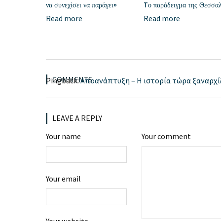
να συνεχίσει να παράγει»
Tο παράδειγμα της Θεσσαλ
Read more
Read more
COMMENTS
Pingback:
Αποανάπτυξη – Η ιστορία τώρα ξαναρχί
LEAVE A REPLY
Your name
Your comment
Your email
Your website