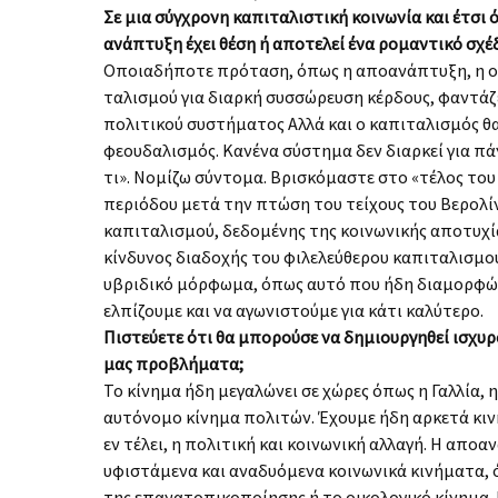
Σε μια σύγχρονη καπιταλιστική κοινωνία και έτσι
ανάπτυξη έχει θέση ή αποτελεί ένα ρομαντικό σχέδ
Οποιαδήποτε πρόταση, όπως η αποανάπτυξη, η οπ
ταλισμού για διαρκή συσσώρευση κέρδους, φαντά­ζ
πολιτικού συστήματος Αλλά και ο καπιταλισμός θ
φεουδαλισμός. Κανένα σύστημα δεν διαρκεί για πάν
τι». Νομίζω σύντομα. Βρισκόμαστε στο «τέλος του
περιόδου μετά την πτώση του τείχους του Βερολ
καπιταλισμού, δεδομένης της κοινω­νικής αποτυχί
κίνδυνος διαδοχής του φιλε­λεύθερου καπιταλισμο
υβριδικό μόρφωμα, όπως αυτό που ήδη διαμορφώνετ
ελπίζουμε και να αγωνιστούμε για κάτι καλύτερο.
Πιστεύετε ότι θα μπορούσε να δημιουργηθεί ισχυ­
μας προβλήματα;
Το κίνημα ήδη μεγαλώνει σε χώρες όπως η Γαλλία, η
αυτόνομο κίνημα πολιτών. Έχουμε ήδη αρκετά κινή­
εν τέλει, η πολιτική και κοινωνική αλλαγή. Η αποα
υφιστάμενα και αναδυόμενα κοινωνικά κινήματα, 
της επανατοπικοποίησης ή το οικολογικό κί­νημα. 