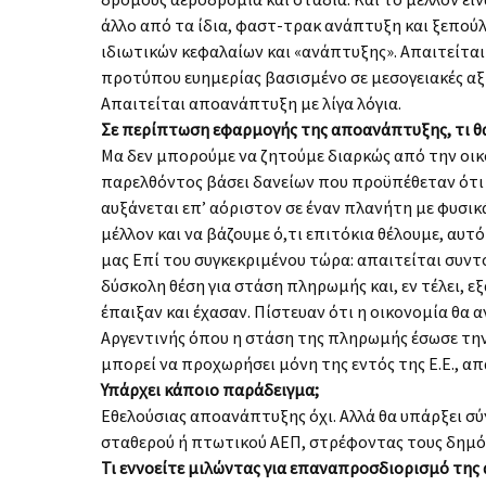
άλλο από τα ίδια, φαστ-τρακ ανά­πτυξη και ξεπού
ιδιωτικών κεφαλαίων και «ανάπτυξης». Απαιτείται 
προτύπου ευημερίας βασισμένο σε μεσογειακές αξ
Απαιτείται αποανάπτυξη με λίγα λόγια.
Σε περίπτωση εφαρμογής της αποανάπτυξης, τι θα 
Μα δεν μπορούμε να ζητούμε διαρκώς από την οι­κ
παρελθόντος βάσει δανείων που προϋπέθεταν ότι η
αυξάνεται επ’ αόριστον σε έναν πλανήτη με φυσικ
μέλλον και να βάζουμε ό,τι επιτόκια θέλουμε, αυτό
μας Επί του συγκεκριμένου τώρα: απαιτείται συν
δύσκολη θέση για στάση πλη­ρωμής και, εν τέλει, 
έπαιξαν και έχασαν. Πίστευ­αν ότι η οικονομία θα 
Αργεντινής όπου η στάση της πληρωμής έσωσε την 
μπορεί να προχωρήσει μόνη της εντός της Ε.Ε., απ
Υπάρχει κάποιο παράδειγμα;
Εθελούσιας αποανάπτυξης όχι. Αλλά θα υπάρξει σύ
σταθερού ή πτωτικού ΑΕΠ, στρέφοντας τους δημό­
Τι εννοείτε μιλώντας για επαναπροσδιορισμό της