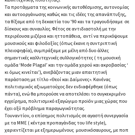
Τα προτάγματα της κοινωνικής αυτοθέσμισης, αυτονομίας
και αυτοοργάνωσης καθώς και τις ιδέες της απανάπτυξης,
τα θίξαμε από τη δεκαετία του ’90 και τα τραγουδήσαμε σε
δίσκους και συναυλίες. Φέτος σε αντιδιαστολή με την
περιρέουσα μιζέρια και ηττοπάθεια, αντί να περικόψουμε
μουσικούς και φιλοδοξίες (όπως έκανε η συντριπτική
πλειοψηφία), συμπράξαμε με μέλη από δυο άλλες
σημαντικές καλλιτεχνικές συλλογικότητες ( τη μουσική
ομάδα ‘Mode Plagal’ και την ομάδα χορού και ακροβασίας ‘
κι όμως κινείται’), ανεβάζοντας μιαν απαιτητική
παράσταση με τίτλο «Θεοί και Δαίμονες». Κανένας
πολιτισμικός αξιωματούχος δεν ενδιαφέρθηκε (όπως
πάντα), ενώ θα μπορούσε να αποτελέσει το συγκεκριμένο
εγχείρημα, πολιτισμικό εξαγώγιμο προϊόν μιας χώρας που
έχει οξύ πρόβλημα παραγωγικότητας.
Τουναντίον, ο επίσημος πολιτισμός σε αγαστή συνεργασία
με τα ΜΜΕ ( κέντρα προπαγάνδας του life style),
χαριεντίζεται με εξημερωμένους μουσικόσαυρους, με ποπ