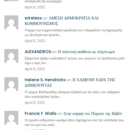
αλλοτρίωση της κυριαρχίας ...
April 5, 2012
wireless
ΑΜΕΣΗ ΔΗΜΟΚΡΑΤΙΑ ΚΑΙ
on:
ΚΟΜΜΟΥΝΙΣΜΟΣ
Υπάρχει και κομμουνιστική παράδοση που ενσωματώνει τη δημοκρατία,
ως ιδεολογία και πρακτικ...
April 5, 2012
ALEXANDROS
Η πολιτική απάθεια ως σύμπτωμα
on:
Εξαιρετικό άρθρο-απάντηση σ' αυτούς που απορούν' & εξανίστανται γιατί
τάχα ο λαός δεν ...
April 5, 2012
Helene S. Hendricks
Η ΧΑΜΕΝΗ ΧΑΡΑ ΤΗΣ
on:
ΔΗΜΙΟΥΡΓΙΑΣ
Ο ώριμος Καστοριάδης αδιαφορεί βασικά για τις αιτίες που οδήγησαν
στον καπιταλιστικό τρόπο...
April 5, 2012
Francis F. Walls
Στην κορφή του Πύργου της Βαβέλ
on:
Οι πρώτοι ανθρώπινοι οικισμοί ήταν εξαρτημένοι από την απόσταση τους
από το νερό και, ανάλ...