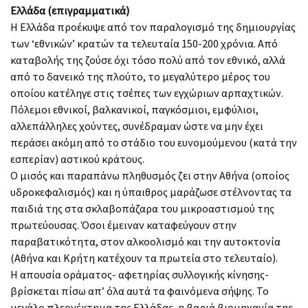
Ελλάδα (επιγραμματικά)
Η Ελλάδα προέκυψε από τον παραλογισμό της δημιουργίας
των ‘εθνικών’ κρατών τα τελευταία 150-200 χρόνια. Από
καταβολής της ζούσε όχι τόσο πολύ από τον εθνικό, αλλά
από το δανεικό της πλούτο, το μεγαλύτερο μέρος του
οποίου κατέληγε στις τσέπες των εγχώριων αρπαχτικών.
Πόλεμοι εθνικοί, βαλκανικοί, παγκόσμιοι, εμφύλιοι,
αλλεπάλληλες χούντες, συνέδραμαν ώστε να μην έχει
περάσει ακόμη από το στάδιο του ευνομούμενου (κατά την
εσπερίαν) αστικού κράτους.
Ο μισός και παραπάνω πληθυσμός ζει στην Αθήνα (οποίος
υδροκεφαλισμός) και η ύπαιθρος μαράζωσε στέλνοντας τα
παιδιά της στα σκλαβοπάζαρα του μικροαστισμού της
πρωτεύουσας. Όσοι έμειναν καταφεύγουν στην
παραβατικότητα, στον αλκοολισμό και την αυτοκτονία
(Αθήνα και Κρήτη κατέχουν τα πρωτεία στο τελευταίο).
Η απουσία οράματος- αφετηρίας συλλογικής κίνησης-
βρίσκεται πίσω απ’ όλα αυτά τα φαινόμενα σήψης. Το
μεγάλο πλεονέκτημα της Ελλάδας, η βαριά βιομηχανία της,