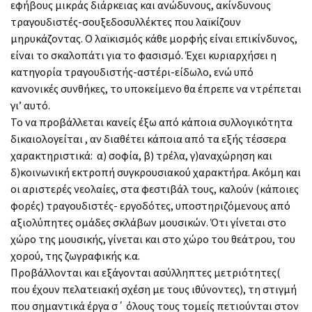
εφήβους μικράς διάρκειας και ανώδυνους, ακίνδυνους
τραγουδιστές-σουξεδοσυλλέκτες που λαϊκίζουν
μηρυκάζοντας. Ο λαϊκισμός κάθε μορφής είναι επικίνδυνος,
είναι το σκαλοπάτι για το φασισμό. Έχει κυριαρχήσει η
κατηγορία τραγουδιστής-αστέρι-είδωλο, ενώ υπό
κανονικές συνθήκες, το υποκείμενο θα έπρεπε να ντρέπεται
γι’ αυτό.
Το να προβάλλεται κανείς έξω από κάποια συλλογικότητα
δικαιολογείται , αν διαθέτει κάποια από τα εξής τέσσερα
χαρακτηριστικά: α) σοφία, β) τρέλα, γ)αναχώρηση και
δ)κοινωνική εκτροπή συγκρουσιακού χαρακτήρα. Ακόμη και
οι αριστερές νεολαίες, στα φεστιβάλ τους, καλούν (κάποιες
φορές) τραγουδιστές- εργοδότες, υποστηριζόμενους από
αξιολύπητες ομάδες σκλάβων μουσικών. Ότι γίνεται στο
χώρο της μουσικής, γίνεται και στο χώρο του θεάτρου, του
χορού, της ζωγραφικής κ.α.
Προβάλλονται και εξάγονται ασύλληπτες μετριότητες(
που έχουν πελατειακή σχέση με τους ιθύνοντες), τη στιγμή
που σημαντικά έργα σ΄ όλους τους τομείς πετιούνται στον