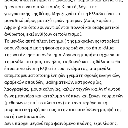
ήταν και είναι ο πολιτισμός. Κι αυτό, λόγω της
γεωγραφικής της θέσης. Μην ξεχνάτε ότι η Ελλάδα είναι το
μοναδικό μέρος μεταξύ τριών ηπείρων (Ασία, Ευρώπη,
Αφρική) και όπου συναντιούνται πολλοί και διαφορετικοί
άνθρωποι, εκεί ανθίζουν οι πολιτισμοί.
Το μεγάλο αυτό πλεονέκτημα ( της μακραίωνης ιστορίας)
σε συνδυασμό με τη φυσική ομορφιά και το ήπιο κλίμα
της,κατάντησε μειονέκτημα. Λογικά η μικρή αυτή χώρα με
τη μεγάλη ιστορία, τον ήλιο, τα βουνά και τις θάλασσες θα
έπρεπε να είναι η Ελβετία του πνεύματος, μια μεγάλη
απεμπορευματοποιημένη ζώνη γεμάτη σχολές ελληνικών,
αραβικών σπουδών, μαθηματικών, αστρονομίας,
λαογραφίας, μουσικολογίας, καλών τεχνών κ.α. Αντ’ αυτού
έγινε μπανιέρα και κατάλυμα ντόπιων και ξένων τουριστών
(μέθυσων ως επί το πλείστον) που αναπαράγουν τη
μικροαστική μιζέρια τους στην πιο επικίνδυνη μορφή της:
αυτή των διακοπών.
Δεν υπάρχει μεγαλύτερο φαινόμενο πλάνης, εξαθλίωσης,