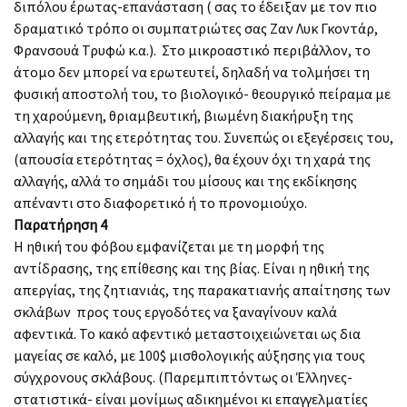
διπόλου έρωτας-επανάσταση ( σας το έδειξαν με τον πιο
δραματικό τρόπο οι συμπατριώτες σας Ζαν Λυκ Γκοντάρ,
Φρανσουά Τρυφώ κ.α.). Στο μικροαστικό περιβάλλον, το
άτομο δεν μπορεί να ερωτευτεί, δηλαδή να τολμήσει τη
φυσική αποστολή του, το βιολογικό- θεουργικό πείραμα με
τη χαρούμενη, θριαμβευτική, βιωμένη διακήρυξη της
αλλαγής και της ετερότητας του. Συνεπώς οι εξεγέρσεις του,
(απουσία ετερότητας = όχλος), θα έχουν όχι τη χαρά της
αλλαγής, αλλά το σημάδι του μίσους και της εκδίκησης
απέναντι στο διαφορετικό ή το προνομιούχο.
Παρατήρηση 4
Η ηθική του φόβου εμφανίζεται με τη μορφή της
αντίδρασης, της επίθεσης και της βίας. Είναι η ηθική της
απεργίας, της ζητιανιάς, της παρακατιανής απαίτησης των
σκλάβων προς τους εργοδότες να ξαναγίνουν καλά
αφεντικά. Το κακό αφεντικό μεταστοιχειώνεται ως δια
μαγείας σε καλό, με 100$ μισθολογικής αύξησης για τους
σύγχρονους σκλάβους. (Παρεμπιπτόντως οι Έλληνες-
στατιστικά- είναι μονίμως αδικημένοι κι επαγγελματίες