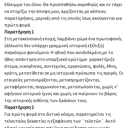
έλλειμμα του όλου. Θα προσπαθήσω ακροθιγώς και εν τάχει
να στηρίξω την άποψη μου, αρχίζοντας με κάποιες
παρατηρήσεις, μερικές από τις οποίες ίσως ακούγονται για
πρώτη φορά.
Παρατήρηση 1
Στη μετακεϊνσιανή εποχή, λαμβάνει χώρα ένα πρωτοφανές
(άλλωστε δεν υπάρχει γραμμική ιστορική εξέλιξη)
παγκόσμιο φαινόμενο: Η ηθική που συνδεδεμένη με το
ήθος-απάντηση στο υπαρξιακό ερώτημα- χαρακτήριζε
άτομα, οικογένειες, συντεχνίες, οργανώσεις, φυλές, έθνη,
κράτη, μετατίθεται σε μη ιστορικά πρόσωπα: τις αγορές. Οι
εταιρείες μετονομάζονται, μετασχηματίζονται,
μεταφέρονται, συγχωνεύονται, μεταπωλούνται, χωρίς ν’
αφήνουν ιστορικό ίχνος και χωρίς να παίρνουν το βάρος
της ιστορικής ευθύνης των δράσεων τους.
Παρατήρηση 2
Για πρώτη φορά στο δυτικό κόσμο, παρατηρείται τις
τελευταίες δεκαετίες η εξαφάνιση των ΄τελετών΄. Αυτό
οδηγεί μοιραία στην απώλεια συνείδησης κοινωνικής