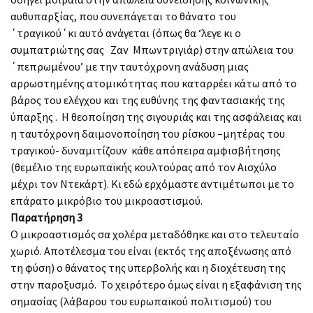
αυθυπαρξίας, που συνεπάγεται το θάνατο του
΄τραγικού΄κι αυτό ανάγεται (όπως θα ‘λεγε κι ο
συμπατριώτης σας Ζαν Μπωντριγιάρ) στην απώλεια του
΄πεπρωμένου’ με την ταυτόχρονη ανάδυση μιας
αρρωστημένης ατομικότητας που καταρρέει κάτω από το
βάρος του ελέγχου και της ευθύνης της φαντασιακής της
ύπαρξης . Η θεοποίηση της σιγουριάς και της ασφάλειας και
η ταυτόχρονη δαιμονοποίηση του ρίσκου –μητέρας του
τραγικού- δυναμιτίζουν κάθε απόπειρα αμφισβήτησης
(θεμέλιο της ευρωπαϊκής κουλτούρας από τον Αισχύλο
μέχρι τον Ντεκάρτ). Κι εδώ ερχόμαστε αντιμέτωποι με το
επάρατο μικρόβιο του μικροαστισμού.
Παρατήρηση 3
Ο μικροαστισμός σα χολέρα μεταδόθηκε και στο τελευταίο
χωριό. Αποτέλεσμα του είναι (εκτός της αποξένωσης από
τη φύση) ο θάνατος της υπερβολής και η διοχέτευση της
στην παροξυσμό. Το χειρότερο όμως είναι η εξαφάνιση της
σημασίας (λάβαρου του ευρωπαϊκού πολιτισμού) του