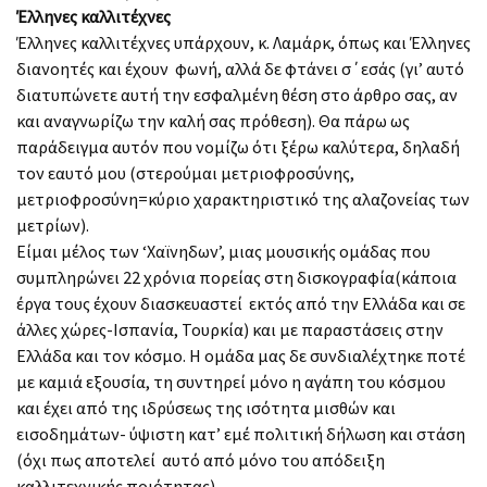
Έλληνες καλλιτέχνες
Έλληνες καλλιτέχνες υπάρχουν, κ. Λαμάρκ, όπως και Έλληνες
διανοητές και έχουν φωνή, αλλά δε φτάνει σ΄εσάς (γι’ αυτό
διατυπώνετε αυτή την εσφαλμένη θέση στο άρθρο σας, αν
και αναγνωρίζω την καλή σας πρόθεση). Θα πάρω ως
παράδειγμα αυτόν που νομίζω ότι ξέρω καλύτερα, δηλαδή
τον εαυτό μου (στερούμαι μετριοφροσύνης,
μετριοφροσύνη=κύριο χαρακτηριστικό της αλαζονείας των
μετρίων).
Είμαι μέλος των ‘Χαϊνηδων’, μιας μουσικής ομάδας που
συμπληρώνει 22 χρόνια πορείας στη δισκογραφία(κάποια
έργα τους έχουν διασκευαστεί εκτός από την Ελλάδα και σε
άλλες χώρες-Ισπανία, Τουρκία) και με παραστάσεις στην
Ελλάδα και τον κόσμο. Η ομάδα μας δε συνδιαλέχτηκε ποτέ
με καμιά εξουσία, τη συντηρεί μόνο η αγάπη του κόσμου
και έχει από της ιδρύσεως της ισότητα μισθών και
εισοδημάτων- ύψιστη κατ’ εμέ πολιτική δήλωση και στάση
(όχι πως αποτελεί αυτό από μόνο του απόδειξη
καλλιτεχνικής ποιότητας).