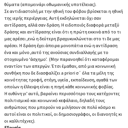
θύματα (απομεινάρι οθωμανικής υποτέλειας).
Σε αντιδιαστολή με την ηθική του φόβου βρίσκεται η ηθική
της ιερής περιέργειας. Αυτή εκδηλώνεται όχι σαν
αντίδραση, αλλά σαν δράση. Η ειδοποιός διαφορά μεταξύ
δράσης και αντίδρασης είναι ότι η πρώτη εκκινά από το τι
μας αρέσει ,ενώ η δεύτερη βραχυκυκλώνεται στο τι δε μας
αρέσει. Η δράση έχει άπειρα μονοπάτια ενώ η αντίδραση
ένα και μόνο ,αυτό της ανούσιας συνδιαλλαγής με το
στοχευμένο ‘άσχημο’. (Μην παρανοηθεί ότι καταφέρομαι
εναντίον των απεργών. Έτσι έμαθαν, από μια κοινωνική
συνθήκη που δε διασφαλίζει a priori σ΄ όλα τα μέλη της
κοινότητας τροφή, στέγη, υγεία , εκπαίδευση, αγαθά των
οποίων η έλλειψη είναι η πηγή κάθε κοινωνικής φοβίας.
Η ευθύνη γι’ αυτό, βαραίνει περισσότερο τους κατέχοντες
πολιτισμικό και κοινωνικό κεφάλαιο, δηλαδή τους
ανθρώπους που μπορούν να μιλήσουν σε πολύ κόσμο κι
αυτοί είναι οι πολιτικοί, οι δημοσιογράφοι, οι διανοητές κι
οι καλλιτέχνες).
Εξουσία