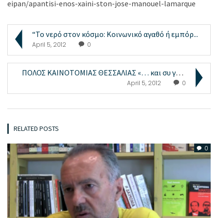
eipan/apantisi-enos-xaini-ston-jose-manouel-lamarque
“Το νερό στον κόσμο: Κοινωνικό αγαθό ή εμπόρ...
April 5, 2012
0
ΠΟΛΟΣ ΚΑΙΝΟΤΟΜΙΑΣ ΘΕΣΣΑΛΙΑΣ «… και συ γυρεύε...
April 5, 2012
0
RELATED POSTS
0