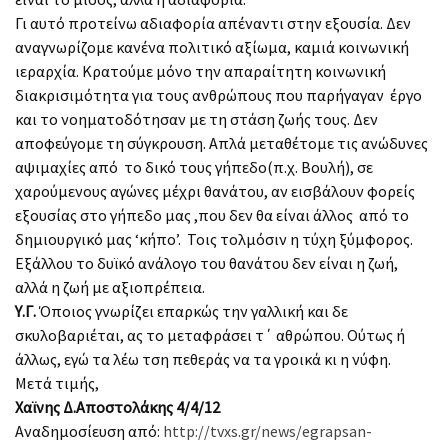
Γι αυτό προτείνω αδιαφορία απέναντι στην εξουσία. Δεν
αναγνωρίζομε κανένα πολιτικό αξίωμα, καμιά κοινωνική
ιεραρχία. Κρατούμε μόνο την απαραίτητη κοινωνική
διακρισιμότητα για τους ανθρώπους που παρήγαγαν έργο
και το νοηματοδότησαν με τη στάση ζωής τους. Δεν
αποφεύγομε τη σύγκρουση. Απλά μεταθέτομε τις ανώδυνες
αψιμαχίες από το δικό τους γήπεδο(π.χ. Βουλή), σε
χαρούμενους αγώνες μέχρι θανάτου, αν εισβάλουν φορείς
εξουσίας στο γήπεδο μας ,που δεν θα είναι άλλος από το
δημιουργικό μας ‘κήπο’. Τοις τολμόσιν η τύχη ξύμφορος.
Εξάλλου το δυϊκό ανάλογο του θανάτου δεν είναι η ζωή,
αλλά η ζωή με αξιοπρέπεια.
Υ.Γ.
Όποιος γνωρίζει επαρκώς την γαλλική και δε
σκυλοβαριέται, ας το μεταφράσει τ΄ αθρώπου. Ούτως ή
άλλως, εγώ τα λέω τση πεθεράς να τα γροικά κι η νύφη.
Μετά τιμής,
Χαϊνης Δ.Αποστολάκης 4/4/12
Αναδημοσίευση από:
http://tvxs.gr/news/egrapsan-