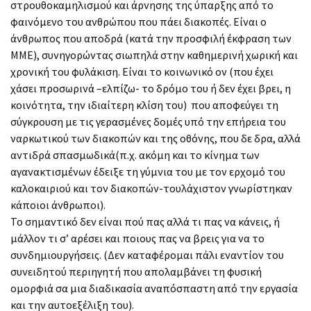
στρουθοκαμηλισμού και άρνησης της ύπαρξης από το
φαινόμενο του ανθρώπου που πάει διακοπές. Είναι ο
άνθρωπος που αποδρά (κατά την προσφιλή έκφραση των
ΜΜΕ), συνηγορώντας σιωπηλά στην καθημερινή χωρική και
χρονική του φυλάκιση. Είναι το κοινωνικό ον (που έχει
χάσει προσωρινά –ελπίζω- το δρόμο του ή δεν έχει βρει, η
κοινότητα, την ιδιαίτερη κλίση του) που αποφεύγει τη
σύγκρουση με τις γερασμένες δομές υπό την επήρεια του
ναρκωτικού των διακοπών και της οθόνης, που δε δρα, αλλά
αντιδρά σπασμωδικά(π.χ. ακόμη και το κίνημα των
αγανακτισμένων έδειξε τη γύμνια του με τον ερχομό του
καλοκαιριού και τον διακοπών-τουλάχιστον γνωρίστηκαν
κάποιοι άνθρωποι).
Το σημαντικό δεν είναι πού πας αλλά τι πας να κάνεις, ή
μάλλον τι σ’ αρέσει και ποιους πας να βρεις για να το
συνδημιουργήσεις. (Δεν καταφέρομαι πάλι εναντίον του
συνειδητού περιηγητή που απολαμβάνει τη φυσική
ομορφιά σα μια διαδικασία αναπόσπαστη από την εργασία
και την αυτοεξέλιξη του).