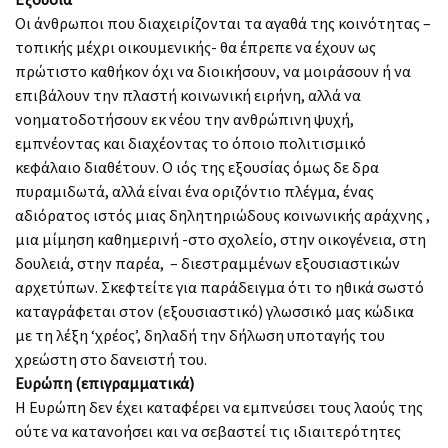
Οι άνθρωποι που διαχειρίζονται τα αγαθά της κοινότητας –
τοπικής μέχρι οικουμενικής- θα έπρεπε να έχουν ως
πρώτιστο καθήκον όχι να διοικήσουν, να μοιράσουν ή να
επιβάλουν την πλαστή κοινωνική ειρήνη, αλλά να
νοηματοδοτήσουν εκ νέου την ανθρώπινη ψυχή,
εμπνέοντας και διαχέοντας το όποιο πολιτισμικό
κεφάλαιο διαθέτουν. Ο ιός της εξουσίας όμως δε δρα
πυραμιδωτά, αλλά είναι ένα οριζόντιο πλέγμα, ένας
αδιόρατος ιστός μιας δηλητηριώδους κοινωνικής αράχνης ,
μια μίμηση καθημερινή -στο σχολείο, στην οικογένεια, στη
δουλειά, στην παρέα, – διεστραμμένων εξουσιαστικών
αρχετύπων. Σκεφτείτε για παράδειγμα ότι το ηθικά σωστό
καταγράφεται στον (εξουσιαστικό) γλωσσικό μας κώδικα
με τη λέξη ‘χρέος’, δηλαδή την δήλωση υποταγής του
χρεώστη στο δανειστή του.
Ευρώπη (επιγραμματικά)
Η Ευρώπη δεν έχει καταφέρει να εμπνεύσει τους λαούς της
ούτε να κατανοήσει και να σεβαστεί τις ιδιαιτερότητες