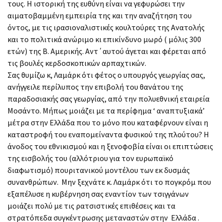
τους. Η ιστορική της ευθύνη είναι να γεφυρώσει την
αιματοβαμμένη εμπειρία της και την αναζήτηση του
όντος, με τις ιρασιοναλιστικές κουλτούρες της Ανατολής
και το πολιτικά ανώριμο κι επικίνδυνο μωρό ( μόλις 300
ετών) της Β. Αμερικής. Αντ΄αυτού άγεται και φέρεται από
τις βουλές κερδοσκοπικών αρπαχτικών.
Σας θυμίζω κ, Λαμάρκ ότι φέτος ο υπουργός γεωργίας σας,
ανήγγειλε περίλυπος την επιβολή του θανάτου της
παραδοσιακής σας γεωργίας, από την πολυεθνική εταιρεία
Μοσάντο. Μήπως μοιάζει με τα περίφημα ‘ αναπτυξιακά’
μέτρα στην Ελλάδα που το μόνο που καταφέρνουν είναι η
καταστροφή του εναπομείναντα φυσικού της πλούτου? Η
άνοδος του εθνικισμού και η ξενοφοβία είναι οι επιπτώσεις
της εισβολής του (αλλότριου για τον ευρωπαϊκό
διαφωτισμό) πουριτανικού μοντέλου των εκ δυσμάς
συνανθρώπων. Μην ξεχνάτε κ. Λαμάρκ ότι το πογκρόμ που
εξαπέλυσε η κυβέρνηση σας εναντίον των τσιγγάνων
μοιάζει πολύ με τις ρατσιστικές επιθέσεις και τα
στρατόπεδα συγκέντρωσης μεταναστών στην Ελλάδα .