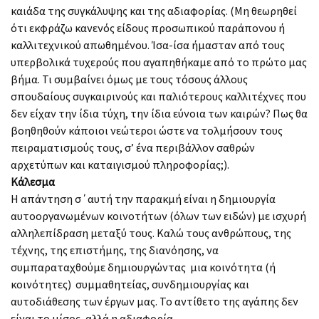
καιάδα της συγκάλυψης και της αδιαφορίας. (Μη θεωρηθεί
ότι εκφράζω κανενός είδους προσωπικού παράπονου ή
καλλιτεχνικού απωθημένου. Ίσα-ίσα ήμασταν από τους
υπερβολικά τυχερούς που αγαπηθήκαμε από το πρώτο μας
βήμα. Τι συμβαίνει όμως με τους τόσους άλλους
σπουδαίους συγκαιρινούς και παλιότερους καλλιτέχνες που
δεν είχαν την ίδια τύχη, την ίδια εύνοια των καιρών? Πως θα
βοηθηθούν κάποιοι νεώτεροι ώστε να τολμήσουν τους
πειραματισμούς τους, σ’ ένα περιβάλλον σαθρών
αρχετύπων και καταιγισμού πληροφορίας;).
Κάλεσμα
Η απάντηση σ΄αυτή την παρακμή είναι η δημιουργία
αυτοοργανωμένων κοινοτήτων (όλων των ειδών) με ισχυρή
αλληλεπίδραση μεταξύ τους. Καλώ τους ανθρώπους, της
τέχνης, της επιστήμης, της διανόησης, να
συμπαραταχθούμε δημιουργώντας μια κοινότητα (ή
κοινότητες) συμμαθητείας, συνδημιουργίας και
αυτοδιάθεσης των έργων μας. Το αντίθετο της αγάπης δεν
είναι το μίσος, αλλά η αδιαφορία.