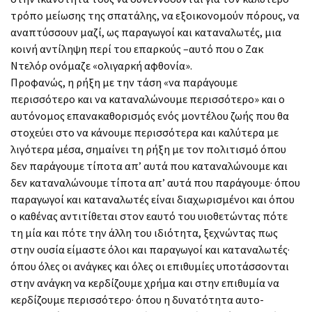
τρόπο μείωσης της σπατάλης, να εξοικονομούν πόρους, να
αναπτύσσουν μαζί, ως παραγωγοί και καταναλωτές, μια
κοινή αντίληψη περί του επαρκούς –αυτό που ο Ζακ
Ντελόρ ονόμαζε «ολιγαρκή αφθονία».
Προφανώς, η ρήξη με την τάση «να παράγουμε
περισσότερο και να καταναλώνουμε περισσότερο» και ο
αυτόνομος επανακαθορισμός ενός μοντέλου ζωής που θα
στοχεύει στο να κάνουμε περισσότερα και καλύτερα με
λιγότερα μέσα, σημαίνει τη ρήξη με τον πολιτισμό όπου
δεν παράγουμε τίποτα απ’ αυτά που καταναλώνουμε και
δεν καταναλώνουμε τίποτα απ’ αυτά που παράγουμε· όπου
παραγωγοί και καταναλωτές είναι διαχωρισμένοι και όπου
ο καθένας αντιτίθεται στον εαυτό του υιοθετώντας πότε
τη μία και πότε την άλλη του ιδιότητα, ξεχνώντας πως
στην ουσία είμαστε όλοι και παραγωγοί και καταναλωτές·
όπου όλες οι ανάγκες και όλες οι επιθυμίες υποτάσσονται
στην ανάγκη να κερδίζουμε χρήμα και στην επιθυμία να
κερδίζουμε περισσότερο· όπου η δυνατότητα αυτο-