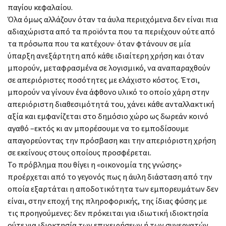
παγίου κεφαλαίου.
Όλα όμως αλλάζουν όταν τα άυλα περιεχόμενα δεν είναι πια
αδιαχώριστα από τα προϊόντα που τα περιέχουν ούτε από
τα πρόσωπα που τα κατέχουν· όταν φτάνουν σε μία
ύπαρξη ανεξάρτητη από κάθε ιδιαίτερη χρήση και όταν
μπορούν, μεταφρασμένα σε λογισμικό, να αναπαραχθούν
σε απεριόριστες ποσότητες με ελάχιστο κόστος. Έτσι,
μπορούν να γίνουν ένα άφθονο υλικό το οποίο χάρη στην
απεριόριστη διαθεσιμότητά του, χάνει κάθε ανταλλακτική
αξία και εμφανίζεται στο δημόσιο χώρο ως δωρεάν κοινό
αγαθό –εκτός κι αν μπορέσουμε να το εμποδίσουμε
απαγορεύοντας την πρόσβαση και την απεριόριστη χρήση
σε εκείνους στους οποίους προσφέρεται.
Το πρόβλημα που θίγει η «οικονομία της γνώσης»
προέρχεται από το γεγονός πως η άυλη διάσταση από την
οποία εξαρτάται η αποδοτικότητα των εμπορευμάτων δεν
είναι, στην εποχή της πληροφορικής, της ίδιας φύσης με
τις προηγούμενες: δεν πρόκειται για ιδιωτική ιδιοκτησία
ούτε για ιδιοκτησία των επιχειρήσεων ή των συνεργατών