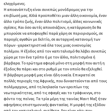
ελεγχόμενες.
Η αποανάπτυξη είναι συνεπώς μονόδρομος για την
επιβίωσή μας. Αλλά προϋποθέτει μιαν άλλη οικονομία, έναν
άλλο τρόπο ζωής, έναν άλλο πολιτισμό, άλλες κοινωνικές
σχέσεις. Και όσο αυτές απουσιάζουν, η κατάρρευση δε θα
μπορούσε να αποφευχθεί παρά χάρη σε περιορισμούς, σε
παροχές αγαθών με δελτίο, σε αυταρχική κατανομή των
πόρων -χαρακτηριστικά όλα τους μιας οικονομίας
πολέμου. Η έξοδος από τον καπιταλισμό θα λάβει συνεπώς
χώρα με τον ένα τρόπο ή με τον άλλο, πολιτισμένα ή
βάρβαρα. Το ερώτημα αφορά μόνο στη μορφή που αυτή η
έξοδος θα πάρει και στο ρυθμό με τον οποίο θα εξελιχθεί.
Η βάρβαρη μορφή μας είναι ήδη οικεία. Επικρατεί σε
πολλές περιοχές της Αφρικής, που δυναστεύονται από τους
πολέμαρχους, από τη λεηλασία των ερειπίων της
νεωτερικότητας, από τις σφαγές και το τράφικινγκ, στο
φόντο της πείνας. Τα τρία μέρη της ταινίας Μαντ Μαξ ήταν
αφηγήσεις επιστημονικής φαντασίας. Η μορφή της εξόδου
από τον καπιταλισμό, αντίθετα, δεν είναι κάτι που