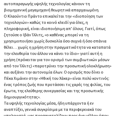
αυτοπαραγωγής υψηλής τεχνολογίας κάνουν τη
βιομηχανική μεγαμηχανή θεωρητικά απαρχαιωμένη.
Ο Κλαούντιο Πράντο επικαλείται την «ιδιοποίηση των
τεχνολογιών» καθώς το κοινό κλειδί για όλες, η
πληροφορική, είναι ιδιοποιήσιμη απ’ όλους. Γιατί, όπως
ζητούσε ο Ιβάν Ίλλιτς, «ο καθένας μπορεί να τη
χρησιμοποιήσει χωρίς δυσκολία όσο συχνά ή όσο σπάνια
θέλει… χωρίς η χρήση στην πραγματικότητα να καταπατά
την ελευθερία του άλλου να κάνει το ίδιο»· γιατί αυτή η
χρήση (πρόκειται για τον ορισμό των συμβιωτικών μέσων
από τον Ίλλιτς) «παροτρύνει την προσωπική ολοκλήρωση»
και αυξάνει την αυτονομία όλων. Ο ορισμός που δίνει ο
Πέκα Χιμάνεν στην «Ηθική του Χάκερ» είναι πολύ κοντινός:
ένας τρόπος ζωής που προτάσσει τις χαρές της φιλίας, του
έρωτα, της ελεύθερης συνεργασίας και της προσωπικής
δημιουργικότητας».
Τα υψηλής τεχνολογίας μέσα, ήδη υπάρχοντα ή εν
αναπτύξει, γενικά συγκρίσιμα με τα περιφερειακά του
υπολογιστή, μας προσανατολίζουν προς ένα μέλλον όπου