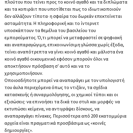
πλούτου που τείνει προς το κοινό αγαθό και τα διπλώματα
και τα κοπιράιτ που υποτίθεται πως το ιδιωτικοποιούν
δεν αλλάζουν τίποτα· η σφαίρα του δωρεάν επεκτείνεται
ασταμάτητα. Η πληροφορική και το ίντερνετ
υποσκάπτουν τα θεμέλια του βασιλείου του
εμπορεύματος. Ό,τι μπορεί να μεταφραστεί σε ψηφιακή
και αναπαραγώγιμη, επικοινωνίσιμη γλώσσα χωρίς έξοδα,
τείνει αναπότρεπτα να γίνει κοινό αγαθό και μάλιστα ένα
κοινό αγαθό οικουμενικό εφόσον μπορούν όλοι να
αποκτήσουν πρόσβαση σ’ αυτό και να το
χρησιμοποιήσουν.
Οποιοσδήποτε μπορεί να αναπαράγει με τον υπολογιστή
του άυλα περιεχόμενα όπως το ντιζάιν, τα σχέδια
κατασκευής ή συναρμολόγησης, οι χημικοί τύποι και οι
εξισώσεις· να επινοήσει τα δικά του στυλ και μορφές· να
εκτυπώσει κείμενα, να αντιγράψει δίσκους, να
αναπαραγάγει πίνακες. Περισσότερα από 200 εκατομμύρια
αρχεία είναι πραγματικά προσβάσιμα ως «κοινές
δημιουργίες».