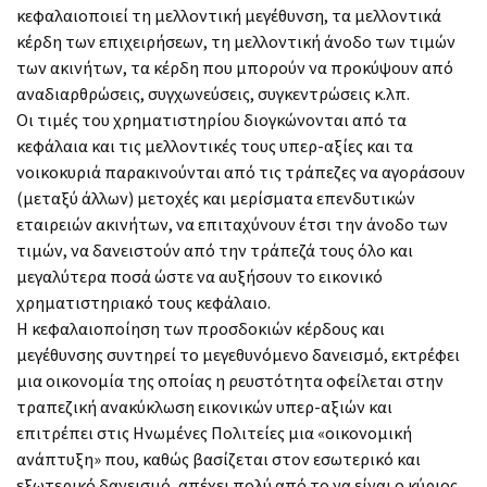
κεφαλαιοποιεί τη μελλοντική μεγέθυνση, τα μελλοντικά
κέρδη των επιχειρήσεων, τη μελλοντική άνοδο των τιμών
των ακινήτων, τα κέρδη που μπορούν να προκύψουν από
αναδιαρθρώσεις, συγχωνεύσεις, συγκεντρώσεις κ.λπ.
Οι τιμές του χρηματιστηρίου διογκώνονται από τα
κεφάλαια και τις μελλοντικές τους υπερ-αξίες και τα
νοικοκυριά παρακινούνται από τις τράπεζες να αγοράσουν
(μεταξύ άλλων) μετοχές και μερίσματα επενδυτικών
εταιρειών ακινήτων, να επιταχύνουν έτσι την άνοδο των
τιμών, να δανειστούν από την τράπεζά τους όλο και
μεγαλύτερα ποσά ώστε να αυξήσουν το εικονικό
χρηματιστηριακό τους κεφάλαιο.
Η κεφαλαιοποίηση των προσδοκιών κέρδους και
μεγέθυνσης συντηρεί το μεγεθυνόμενο δανεισμό, εκτρέφει
μια οικονομία της οποίας η ρευστότητα οφείλεται στην
τραπεζική ανακύκλωση εικονικών υπερ-αξιών και
επιτρέπει στις Ηνωμένες Πολιτείες μια «οικονομική
ανάπτυξη» που, καθώς βασίζεται στον εσωτερικό και
εξωτερικό δανεισμό, απέχει πολύ από το να είναι ο κύριος