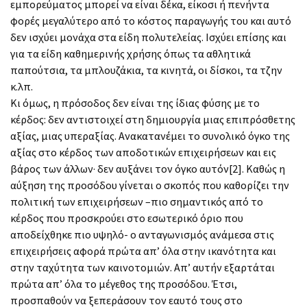
εμπορεύματος μπορεί να είναι δέκα, είκοσι ή πενήντα
φορές μεγαλύτερο από το κόστος παραγωγής του και αυτό
δεν ισχύει μονάχα στα είδη πολυτελείας. Ισχύει επίσης και
για τα είδη καθημερινής χρήσης όπως τα αθλητικά
παπούτσια, τα μπλουζάκια, τα κινητά, οι δίσκοι, τα τζην
κ.λπ.
Κι όμως, η πρόσοδος δεν είναι της ίδιας φύσης με το
κέρδος: δεν αντιστοιχεί στη δημιουργία μιας επιπρόσθετης
αξίας, μιας υπεραξίας. Ανακατανέμει το συνολικό όγκο της
αξίας στο κέρδος των αποδοτικών επιχειρήσεων και εις
βάρος των άλλων· δεν αυξάνει τον όγκο αυτόν[2]. Καθώς η
αύξηση της προσόδου γίνεται ο σκοπός που καθορίζει την
πολιτική των επιχειρήσεων –πιο σημαντικός από το
κέρδος που προσκρούει στο εσωτερικό όριο που
αποδείχθηκε πιο υψηλό- ο ανταγωνισμός ανάμεσα στις
επιχειρήσεις αφορά πρώτα απ’ όλα στην ικανότητα και
στην ταχύτητα των καινοτομιών. Απ’ αυτήν εξαρτάται
πρώτα απ’ όλα το μέγεθος της προσόδου. Έτσι,
προσπαθούν να ξεπεράσουν τον εαυτό τους στο