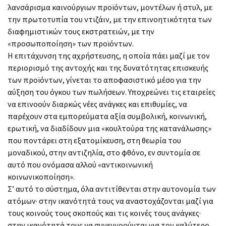
λανσάρισμα καινούργιων προϊόντων, μοντέλων ή στυλ, με
την πρωτοτυπία του ντιζάιν, με την επινοητικότητα των
διαφημιστικών τους εκστρατειών, με την
«προσωποποίηση» των προϊόντων.
Η επιτάχυνση της αχρήστευσης, η οποία πάει μαζί με τον
περιορισμό της αντοχής και της δυνατότητας επισκευής
των προϊόντων, γίνεται το αποφασιστικό μέσο για την
αύξηση του όγκου των πωλήσεων. Υποχρεώνει τις εταιρείες
να επινοούν διαρκώς νέες ανάγκες και επιθυμίες, να
παρέχουν στα εμπορεύματα αξία συμβολική, κοινωνική,
ερωτική, να διαδίδουν μια «κουλτούρα της κατανάλωσης»
που ποντάρει στη εξατομίκευση, στη θεωρία του
μοναδικού, στην αντιζηλία, στο φθόνο, εν συντομία σε
αυτό που ονόμασα αλλού «αντικοινωνική
κοινωνικοποίηση».
Σ’ αυτό το σύστημα, όλα αντιτίθενται στην αυτονομία των
ατόμων· στην ικανότητά τους να αναστοχάζονται μαζί για
τους κοινούς τους σκοπούς και τις κοινές τους ανάγκες·
στην ικανότητά τους να συνεννοούνται για τον καλύτερο