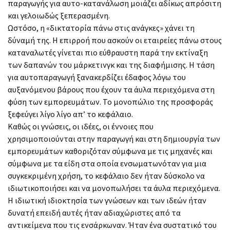
παραγωγής για αυτο-κατανάλωση μοιάζει αδίκως απρόσιτη
και γελοιωδώς ξεπερασμένη.
Ωστόσο, η «δικτατορία πάνω στις ανάγκες» χάνει τη
δύναμή της. Η επιρροή που ασκούν οι εταιρείες πάνω στους
καταναλωτές γίνεται πιο εύθραυστη παρά την εκτίναξη
των δαπανών του μάρκετινγκ και της διαφήμισης. Η τάση
για αυτοπαραγωγή ξανακερδίζει έδαφος λόγω του
αυξανόμενου βάρους που έχουν τα άυλα περιεχόμενα στη
φύση των εμπορευμάτων. Το μονοπώλιο της προσφοράς
ξεφεύγει λίγο λίγο απ’ το κεφάλαιο.
Καθώς οι γνώσεις, οι ιδέες, οι έννοιες που
χρησιμοποιούνται στην παραγωγή και στη δημιουργία των
εμπορευμάτων καθοριζόταν σύμφωνα με τις μηχανές και
σύμφωνα με τα είδη στα οποία ενσωματωνόταν για μια
συγκεκριμένη χρήση, το κεφάλαιο δεν ήταν δύσκολο να
ιδιωτικοποιήσει και να μονοπωλήσει τα άυλα περιεχόμενα.
Η ιδιωτική ιδιοκτησία των γνώσεων και των ιδεών ήταν
δυνατή επειδή αυτές ήταν αδιαχώριστες από τα
αντικείμενα που τις ενσάρκωναν. Ήταν ένα συστατικό του