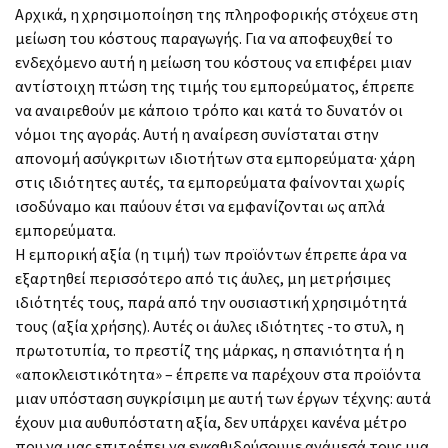
Αρχικά, η χρησιμοποίηση της πληροφορικής στόχευε στη
μείωση του κόστους παραγωγής. Για να αποφευχθεί το
ενδεχόμενο αυτή η μείωση του κόστους να επιφέρει μιαν
αντίστοιχη πτώση της τιμής του εμπορεύματος, έπρεπε
να αναιρεθούν με κάποιο τρόπο και κατά το δυνατόν οι
νόμοι της αγοράς. Αυτή η αναίρεση συνίσταται στην
απονομή ασύγκριτων ιδιοτήτων στα εμπορεύματα· χάρη
στις ιδιότητες αυτές, τα εμπορεύματα φαίνονται χωρίς
ισοδύναμο και παύουν έτσι να εμφανίζονται ως απλά
εμπορεύματα.
Η εμπορική αξία (η τιμή) των προϊόντων έπρεπε άρα να
εξαρτηθεί περισσότερο από τις άυλες, μη μετρήσιμες
ιδιότητές τους, παρά από την ουσιαστική χρησιμότητά
τους (αξία χρήσης). Αυτές οι άυλες ιδιότητες -το στυλ, η
πρωτοτυπία, το πρεστίζ της μάρκας, η σπανιότητα ή η
«αποκλειστικότητα» – έπρεπε να παρέχουν στα προϊόντα
μιαν υπόσταση συγκρίσιμη με αυτή των έργων τέχνης: αυτά
έχουν μια αυθυπόστατη αξία, δεν υπάρχει κανένα μέτρο
που να μας επιτρέπει να εγκαθιδρύσουμε ανάμεσά τους μια