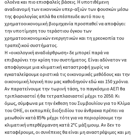
ολοένα και πιο επισφαλείς βάσεις. Η υποτιθέμενη
αναδιανομή των εικονικών υπερ-αξιών των φουσκών μέσω
της φορολογίας απλά θα επέσπευδε αυτό που η
χρηματοοικονομική βιομηχανία προσπαθεί να αποφύγει:
την υποτίμηση του τεράστιου όγκου των
χρηματοοικονομικών ενεργητικών και τη χρεοκοπία του
τραπεζικού συστήματος.
Η «οικολογική αναδιάρθρωση» δε μπορεί παρά να
επιβαρύνει την κρίση του συστήματος. Είναι αδύνατον να
αποφύγουμε μια κλιματική καταστροφή χωρίς να
εγκαταλείψουμε οριστικά τις οικονομικές μεθόδους και την
οικονομική λογική που μας καθοδηγούν εδώ και 150 χρόνια.
Αν παρατείνουμε την τωρινή τάση, το παγκόσμιο ΑΕΠ θα
τριπλασιαστεί ή θα τετραπλασιαστεί μέχρι το 2050. Κι
όμως, σύμφωνα με την έκθεση του Συμβουλίου για το Κλίμα
του ΟΗΕ, οι εκπομπές διοξειδίου του άνθρακα πρέπει να
μειωθούν κατά 85% μέχρι τότε για να περιορίσουμε την
κλιματική υπερθέρμανση κατά 2°C μάξιμουμ. Αν δεν το
καταφέρουμε, οι συνέπειες θα είναι μη αναστρέψιμες και μη