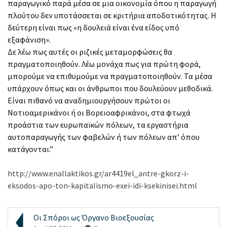
παραγωγικό παρά μέσα σε μια οικονομία όπου η παραγωγή
πλούτου δεν υποτάσσεται σε κριτήρια αποδοτικότητας. Η
δεύτερη είναι πως «η δουλειά είναι ένα είδος υπό
εξαφάνιση».
Δε λέω πως αυτές οι ριζικές μεταμορφώσεις θα
πραγματοποιηθούν. Λέω μονάχα πως για πρώτη φορά,
μπορούμε να επιθυμούμε να πραγματοποιηθούν. Τα μέσα
υπάρχουν όπως και οι άνθρωποι που δουλεύουν μεθοδικά.
Είναι πιθανό να αναδημιουργήσουν πρώτοι οι
Νοτιοαμερικάνοι ή οι Βορειοαφρικάνοι, στα φτωχά
προάστια των ευρωπαϊκών πόλεων, τα εργαστήρια
αυτοπαραγωγής των φαβελών ή των πόλεων απ’ όπου
κατάγονται.”
http://www.enallaktikos.gr/ar4419el_antre-gkorz-i-
eksodos-apo-ton-kapitalismo-exei-idi-ksekinisei.html
Οι Σπόροι ως Όργανο Βιοεξουσίας