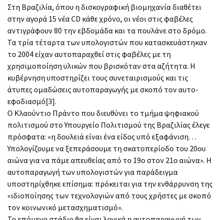
Στη Βραζιλία, όπου η δισκογραφική βιομηχανία διαθέτει
στην αγορά 15 νέα CD κάθε χρόνο, οι νέοι στις φαβέλες
αντιγράφουν 80 την εβδομάδα και τα πουλάνε στο δρόμο.
Τα τρία τέταρτα των υπολογιστών που κατασκευάστηκαν
το 2004 είχαν αυτοπαραχθεί στις φαβέλες με τη
χρησιμοποίηση υλικών που βρισκόταν στα αζήτητα. Η
κυβέρνηση υποστηρίζει τους συνεταιρισμούς και τις
άτυπες ομαδώσεις αυτοπαραγωγής με σκοπό τον αυτο-
εφοδιασμό[3].
Ο Κλαούντιο Πράντο που διευθύνει το τμήμα ψηφιακού
πολιτισμού στο Υπουργείο Πολιτισμού της Βραζιλίας έλεγε
πρόσφατα: «η δουλειά είναι ένα είδος υπό εξαφάνιση…
Υπολογίζουμε να ξεπεράσουμε τη σκατοπερίοδο του 20ου
αιώνα για να πάμε απευθείας από το 19ο στον 21ο αιώνα». Η
αυτοπαραγωγή των υπολογιστών για παράδειγμα
υποστηρίχθηκε επίσημα: πρόκειται για την ενθάρρυνση της
«ιδιοποίησης των τεχνολογιών από τους χρήστες με σκοπό
τον κοινωνικό μετασχηματισμό».
Το επόμενο στάδιο θα είναι λογικά η αυτοπαραγωγή των