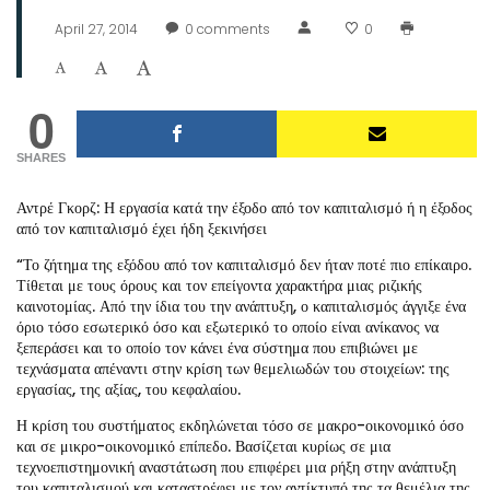
April 27, 2014
0
comments
0
0
SHARES
Αντρέ Γκορζ: Η εργασία κατά την έξοδο από τον καπιταλισμό ή η έξοδος
από τον καπιταλισμό έχει ήδη ξεκινήσει
“Το ζήτημα της εξόδου από τον καπιταλισμό δεν ήταν ποτέ πιο επίκαιρο.
Τίθεται με τους όρους και τον επείγοντα χαρακτήρα μιας ριζικής
καινοτομίας. Από την ίδια του την ανάπτυξη, ο καπιταλισμός άγγιξε ένα
όριο τόσο εσωτερικό όσο και εξωτερικό το οποίο είναι ανίκανος να
ξεπεράσει και το οποίο τον κάνει ένα σύστημα που επιβιώνει με
τεχνάσματα απέναντι στην κρίση των θεμελιωδών του στοιχείων: της
εργασίας, της αξίας, του κεφαλαίου.
Η κρίση του συστήματος εκδηλώνεται τόσο σε μακρο-οικονομικό όσο
και σε μικρο-οικονομικό επίπεδο. Βασίζεται κυρίως σε μια
τεχνοεπιστημονική αναστάτωση που επιφέρει μια ρήξη στην ανάπτυξη
του καπιταλισμού και καταστρέφει με τον αντίκτυπό της τα θεμέλια της