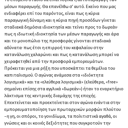
μέσων παραγωγής. Θα επανέλθω σ’ αυτό. Εκείνο που μας
ενδιαφέρει επί του παρόντος, είναι πως η κύρια
παραγωγική δύναμη και η κύρια πηγή προσόδων γίνεται
σταδιακά δημόσια ιδιοκτησία και τείνει προς το δωρεάν·
πως η ιδιωτική ιδιοκτησία των μέσων παραγωγής και άρα
και το μονοπώλιο της προσφοράς γίνονται σταδιακά
αδύνατα· πως έτσι η επιρροή του κεφαλαίου στην
κατανάλωση χαλαρώνει και πως η κατανάλωση μπορεί να
χειραφετηθεί από την προσφορά εμπορευμάτων.
Πρόκειται για μια ρήξη που υποσκάπτει τα θεμέλια του
καπιταλισμού. Ο αγώνας ανάμεσα στα «ιδιόκτητα
λογισμικά» και τα «ελεύθερα λογισμικά» (ελεύθερα, «free»
σημαίνει επίσης στα αγγλικά «δωρεάν») ήταν το εναρκτήριο
λάκτισμα της κεντρικής διαμάχης της εποχής.
Επεκτείνεται και προεκτείνεται στον αγώνα ενάντια στην
εμπορευματοποίηση των πρωταρχικών μορφών πλούτου
–η γη, οι σπόροι, το γονιδίωμα, τα πολιτιστικά αγαθά, οι
γνώσεις και οι κοινές δεξιότητες που συγκροτούν την