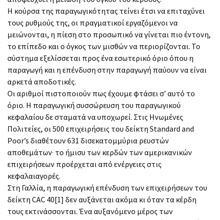
Η κούρσα της παραγωγικότητας τείνει έτσι να επιταχύνει
τους ρυθμούς της, οι πραγματικοί εργαζόμενοι να
μειώνονται, η πίεση στο προσωπικό να γίνεται πιο έντονη,
το επίπεδο και ο όγκος των μισθών να περιορίζονται. Το
σύστημα εξελίσσεται προς ένα εσωτερικό όριο όπου η
παραγωγή και η επένδυση στην παραγωγή παύουν να είναι
αρκετά αποδοτικές.
Οι αριθμοί πιστοποιούν πως έχουμε φτάσει σ’ αυτό το
όριο. Η παραγωγική συσσώρευση του παραγωγικού
κεφαλαίου δε σταματά να υποχωρεί. Στις Ηνωμένες
Πολιτείες, οι 500 επιχειρήσεις του δείκτη Standard and
Poor’s διαθέτουν 631 δισεκατομμύρια ρευστών
αποθεμάτων· το ήμισυ των κερδών των αμερικανικών
επιχειρήσεων προέρχεται από ενέργειες στις
κεφαλαιαγορές.
Στη Γαλλία, η παραγωγική επένδυση των επιχειρήσεων του
δείκτη CAC 40[1] δεν αυξάνεται ακόμα κι όταν τα κέρδη
τους εκτινάσσονται. Ένα αυξανόμενο μέρος των