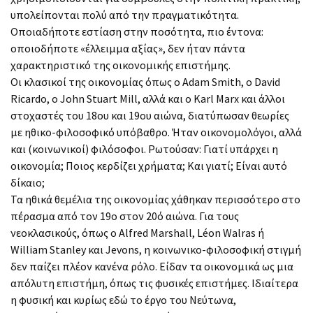
υπολείπονται πολύ από την πραγματικότητα.
Οποιαδήποτε εστίαση στην ποσότητα, πιο έντονα:
οποιοδήποτε «έλλειμμα αξίας», δεν ήταν πάντα
χαρακτηριστικό της οικονομικής επιστήμης.
Οι κλασικοί της οικονομίας όπως ο Adam Smith, ο David
Ricardo, ο John Stuart Mill, αλλά και ο Karl Marx και άλλοι
στοχαστές του 18ου και 19ου αιώνα, διατύπωσαν θεωρίες
με ηθικο-φιλοσοφικό υπόβαθρο. Ήταν οικονομολόγοι, αλλά
και (κοινωνικοί) φιλόσοφοι. Ρωτούσαν: Γιατί υπάρχει η
οικονομία; Ποιος κερδίζει χρήματα; Και γιατί; Είναι αυτό
δίκαιο;
Τα ηθικά θεμέλια της οικονομίας χάθηκαν περισσότερο στο
πέρασμα από τον 19ο στον 20ό αιώνα. Για τους
νεοκλασικούς, όπως ο Alfred Marshall, Léon Walras ή
William Stanley και Jevons, η κοινωνικο-φιλοσοφική στιγμή
δεν παίζει πλέον κανένα ρόλο. Είδαν τα οικονομικά ως μια
απόλυτη επιστήμη, όπως τις φυσικές επιστήμες. Ιδιαίτερα
η φυσική και κυρίως εδώ το έργο του Νεύτωνα,