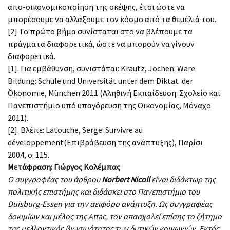
απο-οικονομικοποίηση της σκέψης, έτσι ώστε να
μπορέσουμε να αλλάξουμε τον κόσμο από τα θεμέλιά του.
[2] Το πρώτο βήμα συνίσταται στο να βλέπουμε τα
πράγματα διαφορετικά, ώστε να μπορούν να γίνουν
διαφορετικά.
[1]. Για εμβάθυνση, συνιστάται: Krautz, Jochen: Ware
Bildung: Schule und Universität unter dem Diktat der
Ökonomie, München 2011 (Αληθινή Εκπαίδευση: Σχολείο και
Πανεπιστήμιο υπό υπαγόρευση της Οικονομίας, Μόναχο
2011).
[2]. Βλέπε: Latouche, Serge: Survivre au
développement(Επιβράβευση της ανάπτυξης), Παρίσι
2004, σ. 115.
Μετάφραση:
Γιώργος Κολέμπας
Ο συγγραφέας του άρθρου
Norbert Nicoll
είναι διδάκτωρ της
πολιτικής επιστήμης και διδάσκει στο Πανεπιστήμιο του
Duisburg-Essen για την αειφόρο ανάπτυξη. Ως συγγραφέας
δοκιμίων και μέλος της Attac, τον απασχολεί επίσης το ζήτημα
της μελλοντικής βιωσιμότητας των δυτικών κοινωνιών. Εκτός