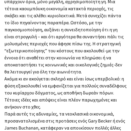
υπάρχουν όρια, μόνο μεγάλη, αχρησιμοποίητη γη. Μια
τέτοια καουμπόυκη οικονομία κατακτά περιοχές, τις
σκάβει και τις αλέθει κυριολεκτικά. Μετά συνεχίζει πάντα
το ίδιο πηγαίνοντας παραπέρα. Ωστόσο, με την
παγκοσμιοποίηση, αυξάνει η συνειδητοποίηση ότι η γη
είναι στρογγυλή – και ότι αργότερα θα συναντήσει πάλι τις
μολυσμένες περιοχές που άφησε πίσω της. Η στρατηγική
“εξωτερικοποίησης” του κόστους που ακολουθεί-με την
έννοια ότι αναθέτει στην κοινωνία να πληρώσει ή να
αποκαταστήσει τις κοινωνικές και οικολογικές ζημιές-δεν
θα λειτουργεί για όλη την αιωνιότητα.
Ακόμα κι αν ακούγεται σκληρό και είναι ίσως υπερβολικό: η
φύση εξακολουθεί να εμφανίζεται για πολλούς συναδέλφους
του κυρίαρχου δόγματος, ως αποθήκη δωρεάν πόρων.
Τέτοιες ιδέες και απόψεις είναι πλέον παρωχημένες και
ανήκουν στο χθες.
Παρά αυτές τις αδυναμίες, τα νεοκλασικά οικονομικά,
προσανατολισμένα στις προτάσεις ενός Gary Becker ή ενός
James Buchanan, κατάφεραν να αποικίσουν πολλές άλλες