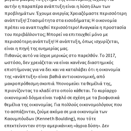
αυτήν η παραπέρα ανάπτυξη είναι η λύση όλων των
προβλημάτων. Έχουμε ανεργία; Χρειαζόμαστε περισσότερη
ανάπτυξη! Στασιμότητα στα εισοδήματα; Η οικονομία
πρέπει να αναπτυχθεί περισσότερο! Αναγκαία η προστασία
του περιβάλλοντος; Μπορεί να επιτευχθεί μόνο με
περισσότερη ανάπτυξη! Η ανάπτυξη, όπως ισχυρίζεται,
είναι η πηγή της ευημερίας μας.
Πιθανώς αυτό να ίσχυε μερικώς στο παρελθόν. Το 2017,
ωστόσο, δεν χρειάζεται να είναι κανένας διαστημικός
επιστήμονας για να δει και να καταλάβει ότι η οικονομία
της «ανάπτυξη» είναι βαθιά αντιοικονομική, από
μακροπρόθεσμη σκοπιά. Υπονομεύει τα θεμέλιά της,
πριονίζοντας το κλαδί στο οποίο κάθεται. Το κυρίαρχο
οικονομικό δόγμα είναι τυφλό σε σχέση με τα βιοφυσικά
θεμέλια της οικονομίας. Για πολλούς οικονομολόγους που
το ασπάζονται, ζούμε ακόμα σε μια οικονομία των
Καουμπόυδων (Kenneth Boulding), που τότε
επεκτείνονταν στην αμερικάνικη «άγρια δύση». Δεν