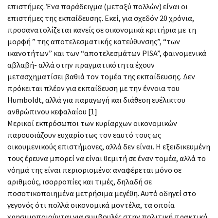
επιστήμες. Ένα παράδειγμα (μεταξύ πολλών) είναι οι
επιστήμες της εκπαίδευσης. Εκεί, για σχεδόν 20 χρόνια,
προσανατολίζεται κανείς σε οικονομικά κριτήρια με τη
μορφή ” της αποτελεσματικής κατεύθυνσης”, “των
ικανοτήτων” και των “αποτελεσμάτων PISA”, φαινομενικά
αβλαβή- αλλά στην πραγματικότητα έχουν
μετασχηματίσει βαθιά τον τομέα της εκπαίδευσης. Δεν
πρόκειται πλέον για εκπαίδευση με την έννοια του
Humboldt, αλλά για παραγωγή και διάθεση ευέλικτου
ανθρώπινου κεφαλαίου [1]
Μερικοί εκπρόσωποι των κυρίαρχων οικονομικών
παρουσιάζουν ευχαρίστως τον εαυτό τους ως
οικουμενικούς επιστήμονες, αλλά δεν είναι. Η εξειδικευμένη
τους έρευνα μπορεί να είναι θεμιτή σε έναν τομέα, αλλά το
νόημά της είναι περιορισμένο: αναφέρεται μόνο σε
αριθμούς, ισορροπίες και τιμές, δηλαδή σε
ποσοτικοποιημένα μετρήσιμα μεγέθη. Αυτό οδηγεί στο
γεγονός ότι πολλά οικονομικά μοντέλα, τα οποία
χρησιμοποιούνται για συμβουλές στην πολιτική πρακτική,