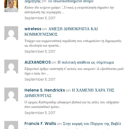
Δημήτρης
Το ιδιωτικοποιημένο άτομο
on:
Κάπου στο κείμενο γράφει "...Γενικά, η εκπροσώπηση σημαίνει την
αλλοτρίωση της κυριαρχίας ...
September 11, 2017
wireless
ΑΜΕΣΗ ΔΗΜΟΚΡΑΤΙΑ ΚΑΙ
on:
ΚΟΜΜΟΥΝΙΣΜΟΣ
Υπάρχει και κομμουνιστική παράδοση που ενσωματώνει τη δημοκρατία,
ως ιδεολογία και πρακτικ...
September 11, 2017
ALEXANDROS
Η πολιτική απάθεια ως σύμπτωμα
on:
Εξαιρετικό άρθρο-απάντηση σ' αυτούς που απορούν' & εξανίστανται γιατί
τάχα ο λαός δεν ...
September 11, 2017
Helene S. Hendricks
Η ΧΑΜΕΝΗ ΧΑΡΑ ΤΗΣ
on:
ΔΗΜΙΟΥΡΓΙΑΣ
Ο ώριμος Καστοριάδης αδιαφορεί βασικά για τις αιτίες που οδήγησαν
στον καπιταλιστικό τρόπο...
September 11, 2017
Francis F. Walls
Στην κορφή του Πύργου της Βαβέλ
on: