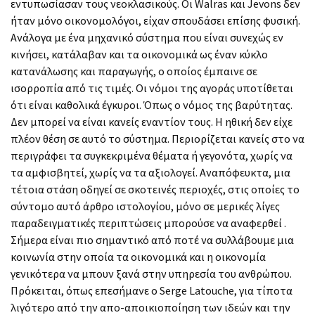
εντυπωσίασαν τους νεοκλασικούς. Οι Walras και Jevons δεν
ήταν μόνο οικονομολόγοι, είχαν σπουδάσει επίσης φυσική.
Ανάλογα με ένα μηχανικό σύστημα που είναι συνεχώς εν
κινήσει, κατάλαβαν και τα οικονομικά ως έναν κύκλο
κατανάλωσης και παραγωγής, ο οποίος έμπαινε σε
ισορροπία από τις τιμές. Οι νόμοι της αγοράς υποτίθεται
ότι είναι καθολικά έγκυροι. Όπως ο νόμος της βαρύτητας.
Δεν μπορεί να είναι κανείς εναντίον τους. Η ηθική δεν είχε
πλέον θέση σε αυτό το σύστημα. Περιορίζεται κανείς στο να
περιγράφει τα συγκεκριμένα θέματα ή γεγονότα, χωρίς να
τα αμφισβητεί, χωρίς να τα αξιολογεί. Αναπόφευκτα, μια
τέτοια στάση οδηγεί σε σκοτεινές περιοχές, στις οποίες το
σύντομο αυτό άρθρο ιστολογίου, μόνο σε μερικές λίγες
παραδειγματικές περιπτώσεις μπορούσε να αναφερθεί .
Σήμερα είναι πιο σημαντικό από ποτέ να συλλάβουμε μια
κοινωνία στην οποία τα οικονομικά και η οικονομία
γενικότερα να μπουν ξανά στην υπηρεσία του ανθρώπου.
Πρόκειται, όπως επεσήμανε ο Serge Latouche, για τίποτα
λιγότερο από την απο-αποικιοποίηση των ιδεών και την