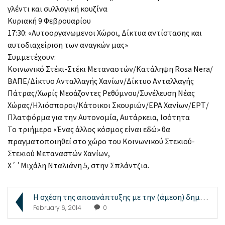
γλέντι και συλλογική κουζίνα
Κυριακή 9 Φεβρουαρίου
17:30: «Αυτοοργανωμενοι Χώροι, Δίκτυα αντίστασης και
αυτοδιαχείριση των αναγκών μας»
Συμμετέχουν:
Κοινωνικό Στέκι-Στέκι Μεταναστών/Κατάληψη Rosa Nera/
ΒΑΠΕ/Δίκτυο Ανταλλαγής Χανίων/Δίκτυο Ανταλλαγής
Πάτρας/Χωρίς Μεσάζοντες Ρεθύμνου/Συνέλευση Νέας
Χώρας/Ηλιόσποροι/Κάτοικοι Σκουριών/ΕΡΑ Χανίων/ΕΡΤ/
Πλατφόρμα για την Αυτονομία, Αυτάρκεια, Ισότητα
Το τριήμερο «Ένας άλλος κόσμος είναι εδώ» θα
πραγματοποιηθεί στο χώρο του Κοινωνικού Στεκιού-
Στεκιού Μεταναστών Χανίων,
Χ΄΄Μιχάλη Νταλιάνη 5, στην Σπλάντζια.
Η σχέση της αποανάπτυξης με την (άμεση) δημοκρατία
February 6, 2014
0