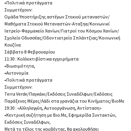
•Πολιτικά προτάγματα
Συμμετέχουν:
Ομάδα Υποστήριξης αστέγων Στεκιού μεταναστών/
Μαθήματα Στεκιού Μεταναστών-Αταξηα/Κοινωνικί
Ιατρείο-Φαρμακείο Χανίων/Γιατροί του Κόσμου Χανίων/
Σχολείο Οδυσσέας/Οδοντιατρείο Σπλάντζιας/Κοινωνική
Κουζίνα
Σάββατο 8 Φεβρουαρίου
11:30 : Κολλεκτιβίστικα εγχειρήματα
•Βιωσιμότητα,
•Αυτονομία
•Πολιτικά προτάγματα
Συμμετέχουν:
Terra Verde/Παγκάκι/Εκδόσεις Συναδέλφων/Εκδόσεις
Παράξενες Μέρες/Λάδι στα γρανάζια του Κινήματος/ΒιοΜε
19:30 : «Αλληλεγγύη, Αυτοοργάνωση, Αντίσταση»
•Κεντρική συζήτηση με Βιο.Με, Εφημερίδα Συντακτών,
Εκδόσεις Συναδέλφων,
Μετά το τέλος της κουβέντας, θα ακολουθήσει