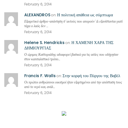
February 6, 2014
ALEXANDROS
Η πολιτική απάθεια ως σύμπτωμα
on:
Εξαιρετικό άρθρο-απάντηση σ' αυτούς που απορούν' & εξανίστανται γιατί
τάχα ο λαός δεν ...
February 6, 2014
Helene S. Hendricks
Η ΧΑΜΕΝΗ ΧΑΡΑ ΤΗΣ
on:
ΔΗΜΙΟΥΡΓΙΑΣ
Ο ώριμος Καστοριάδης αδιαφορεί βασικά για τις αιτίες που οδήγησαν
στον καπιταλιστικό τρόπο...
February 6, 2014
Francis F. Walls
Στην κορφή του Πύργου της Βαβέλ
on:
Οι πρώτοι ανθρώπινοι οικισμοί ήταν εξαρτημένοι από την απόσταση τους
από το νερό και, ανάλ...
February 6, 2014