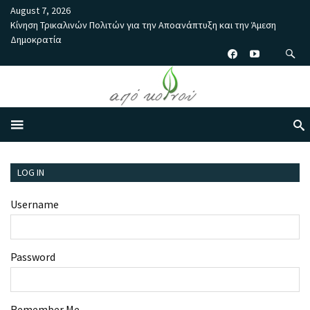
August 7, 2026
Κίνηση Τρικαλινών Πολιτών για την Αποανάπτυξη και την Άμεση
Δημοκρατία
LOG IN
Username
Password
Remember Me