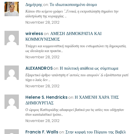
Δημήτρης
Το ιδιωτικοποιημένο άτομο
on:
Κάπου στο κείμενο γράφει "...Γενικά, η εκπροσώπηση σημαίνει την
αλλοτρίωση της κυριαρχίας ...
November 28, 2012
wireless
ΑΜΕΣΗ ΔΗΜΟΚΡΑΤΙΑ ΚΑΙ
on:
ΚΟΜΜΟΥΝΙΣΜΟΣ
Υπάρχει και κομμουνιστική παράδοση που ενσωματώνει τη δημοκρατία,
ως ιδεολογία και πρακτικ...
November 28, 2012
ALEXANDROS
Η πολιτική απάθεια ως σύμπτωμα
on:
Εξαιρετικό άρθρο-απάντηση σ' αυτούς που απορούν' & εξανίστανται γιατί
τάχα ο λαός δεν ...
November 28, 2012
Helene S. Hendricks
Η ΧΑΜΕΝΗ ΧΑΡΑ ΤΗΣ
on:
ΔΗΜΙΟΥΡΓΙΑΣ
Ο ώριμος Καστοριάδης αδιαφορεί βασικά για τις αιτίες που οδήγησαν
στον καπιταλιστικό τρόπο...
November 28, 2012
Francis F. Walls
Στην κορφή του Πύργου της Βαβέλ
on: